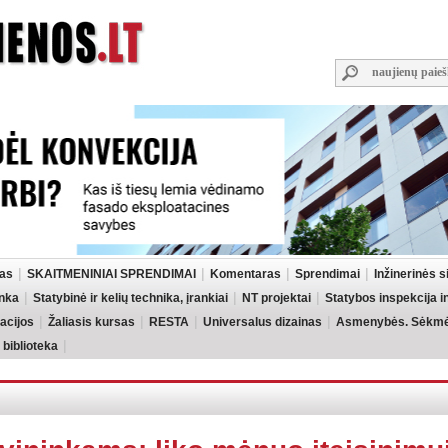
las
SKAITMENINIAI SPRENDIMAI
Komentaras
Sprendimai
Inžinerinės 
inka
Statybinė ir kelių technika, įrankiai
NT projektai
Statybos inspekcija 
acijos
Žaliasis kursas
RESTA
Universalus dizainas
Asmenybės. Sėkmės
 biblioteka