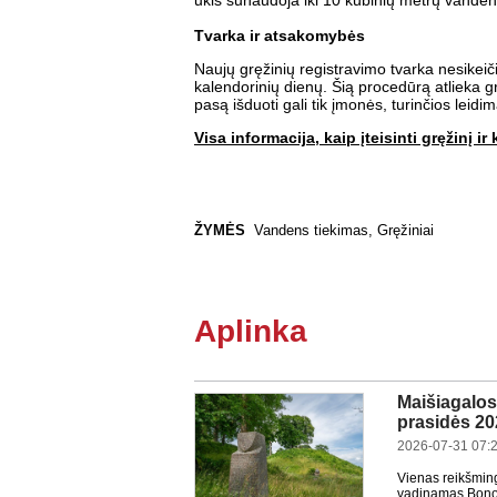
ūkis sunaudoja iki 10 kubinių metrų vanden
Tvarka ir atsakomybės
Naujų gręžinių registravimo tvarka nesikeič
kalendorinių dienų. Šią procedūrą atlieka gr
pasą išduoti gali tik įmonės, turinčios leid
Visa informacija, kaip įteisinti gręžinį i
ŽYMĖS
Vandens tiekimas
,
Gręžiniai
Aplinka
Maišiagalos 
prasidės 20
2026-07-31 07:
Vienas reikšming
vadinamas Bonos 