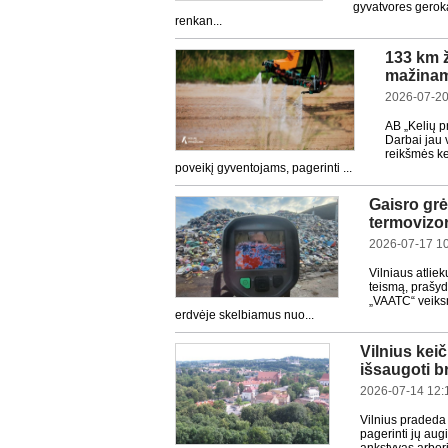
gyvatvores geroka
renkan...
133 km ž
mažinam
2026-07-20
AB „Kelių p
Darbai jau 
reikšmės ke
poveikį gyventojams, pagerinti ...
Gaisro gr
termovizor
2026-07-17 1
Vilniaus atlie
teismą, prašy
„VAATC“ veiksm
erdvėje skelbiamus nuo...
Vilnius kei
išsaugoti b
2026-07-14 12:
Vilnius pradeda
pagerinti jų aug