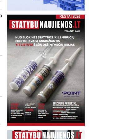
.
a
s
s