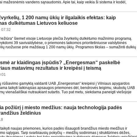
i mažesnėmis vandens sąnaudomis. Apie tai, kaip veikia ši sistema ir kodėl,
vyrkelių, 1 200 namų ūkių ir ilgalaikis efektas: kaip
as dulkėtumas Lietuvos keliuose
 07:32
riežiūra“ šiemet visoje Lietuvoje plečia žvyrkelių dulkėtumo mažinimo programą.
vykdomi 39 savivaldybėse, o priemonės taikomos prioritetiniuose valstybinės
lių ruožuose prie maždaug 1 200 namų ūkių. Programos tikslas – sumažinti dulkių
ėsmė ar klaidingas įspūdis? „Energesman“ paskelbė
iaus matavimų rezultatus ir kreipėsi į teismą
0:01
kų rūšiavimo gamyklą valdanti UAB „Energesman“ kreipėsi į Vilniaus apygardos
dama taikyti laikinąsias apsaugos priemones dėl, bendrovės teigimu, skubotų UAB
ų vienašališkai nutraukiant sutartis. Tuo pat metu, siekdama paneigti viešojoje
čia požiūrį į miesto medžius: nauja technologija padės
randžius želdinius
18
 taikyti naujas priemones, kurios padės išsaugoti brandžius miesto medžius ir
imo sąlygas. Tarp svarbiausių pokyčių – medžių sodinimas į struktūrines dėžes,