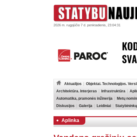
2026 m. rugpjūčio 7 d. penktadienis, 23:04:31
Aktualijos
Objektai. Technologijos. Vers
Architektūra. Interjeras
Infrastruktūra
Apl
Automatika, pramonės inžinerija
Metų nomin
Diskusijos
Galerija
Leidiniai
Statybininkų
Aplinka