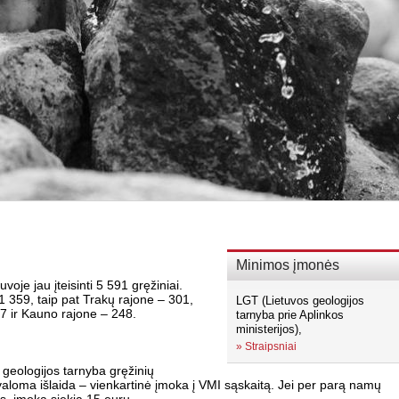
Minimos įmonės
oje jau įteisinti 5 591 gręžiniai.
1 359, taip pat Trakų rajone – 301,
LGT (Lietuvos geologijos
7 ir Kauno rajone – 248.
tarnyba prie Aplinkos
ministerijos),
»
Straipsniai
 geologijos tarnyba gręžinių
valoma išlaida – vienkartinė įmoka į VMI sąskaitą. Jei per parą namų