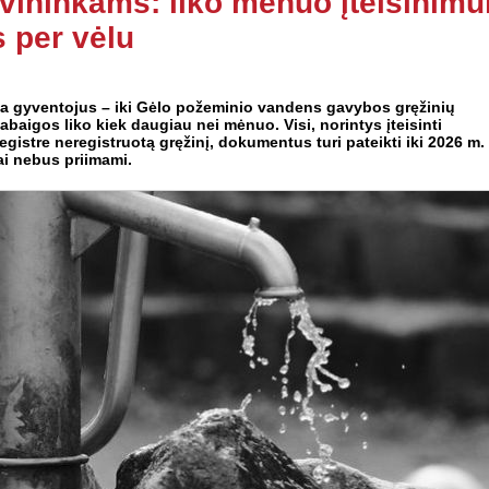
vininkams: liko mėnuo įteisinimu
s per vėlu
ja gyventojus – iki Gėlo požeminio vandens gavybos gręžinių
abaigos liko kiek daugiau nei mėnuo. Visi, norintys įteisinti
gistre neregistruotą gręžinį, dokumentus turi pateikti iki 2026 m.
ai nebus priimami.