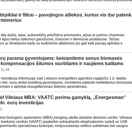
stų įtraukimas į gatvių bei takų projektavimą ir didesnis dėmesys želdinių priežiūrai
tirpikliai ir filtrai – pavojingos atliekos, kurios vis dar patenk
nteinerius
ikę dažai, lakai, automobilių priežiūros priemonės, alyva ar įvairios cheminės
 ilgus metus laikomos garažuose, rūsiuose ir ūkiniuose pastatuose. Tačiau
s ar išmetamos kartu su buitinėmis atliekomis jos gali kelti pavojų aplinkai ir
eurų parama gyventojams: keisiantiems senus biomasės
– kompensacijos šilumos siurbliams ir naujiems katilams
 11:49
 ministerija informuoja, kad Lietuvos energetikos agentūra rugpjūčio 1 d. skelbs
 mln. eurų vertės kvietimą gyventojams, norintiems pakeisti neefektyvius biomasė
erniais ir aplinkai draugiškesniais šildymo sprendimais.
dėl Vilniaus MBA: VAATC perima gamyklą, „Energesman“
n. eurų investicijas
32
nio biologinio apdorojimo (MBA) įrenginių ateitis atsidūrė dėmesio centre. Vilniau
kų tvarkymo centras (VAATC) paskelbė nutraukiantis eksploatavimo sutartį su UAB
perimantis operatoriaus funkcijas, motyvuodamas veiklos sutrikimais bei saugos