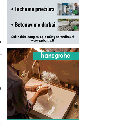
,
s
s
ą,
i
,