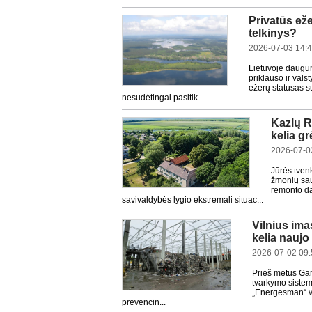
Privatūs eže
telkinys?
2026-07-03 14:
Lietuvoje daugum
priklauso ir val
ežerų statusas s
nesudėtingai pasitik...
Kazlų R
kelia g
2026-07-0
Jūrės tven
žmonių saug
remonto da
savivaldybės lygio ekstremali situac...
Vilnius ima
kelia naujo 
2026-07-02 09:
Prieš metus Gari
tvarkymo sistem
„Energesman“ va
prevencin...