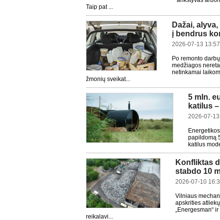
ankstyvas arbori
Taip pat ...
Dažai, alyva, 
į bendrus ko
2026-07-13 13:57
Po remonto darbų l
medžiagos neretai
netinkamai laikomo
žmonių sveikat...
5 mln. 
katilus 
2026-07-13
Energetikos
papildomą 5
katilus mod
Konfliktas 
stabdo 10 ml
2026-07-10 16:
Vilniaus mechani
apskrities atlie
„Energesman“ ir 
reikalavi...