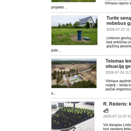
Vilniaus rajono 
projekto ...
Turite seną
nebebus g
2026-07-27 11
Lietuvos geolo
kad anksčiau į
gręžinių įteisi
pats ...
Teismas lei
situaciją ge
2026-07-24 11:
Vilniaus apylin
nutartį – leista
pačiai organizuo
a...
R. Rėderis: 
2026-07-21 07:4
Vis daugiau Lietu
kuri vandenį tieki