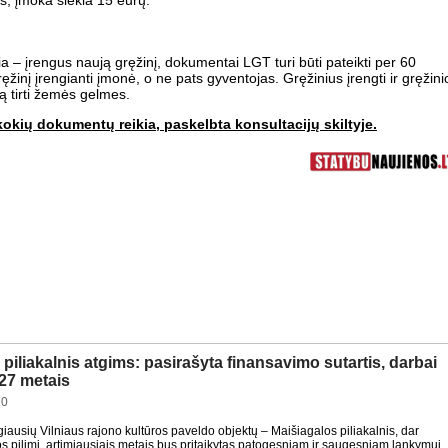
s, įmoka siekia 15 eurų.
ia – įrengus naują gręžinį, dokumentai LGT turi būti pateikti per 60
ęžinį įrengianti įmonė, o ne pats gyventojas. Gręžinius įrengti ir gręžini
imą tirti žemės gelmes.
r kokių dokumentų reikia, paskelbta konsultacijų skiltyje.
piliakalnis atgims: pasirašyta finansavimo sutartis, darbai
27 metais
20
iausių Vilniaus rajono kultūros paveldo objektų – Maišiagalos piliakalnis, dar
pilimi, artimiausiais metais bus pritaikytas patogesniam ir saugesniam lankymui.