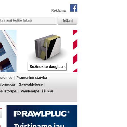
Reklama
|
sistemos
Pramoninė statyba
informuoja
Savivaldybėse
 istorijos
Pandemijos iššūkiai