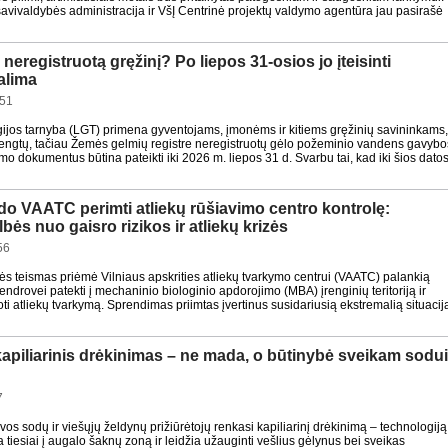
savivaldybės administracija ir VšĮ Centrinė projektų valdymo agentūra jau pasirašė
 neregistruotą gręžinį? Po liepos 31-osios jo įteisinti
alima
:51
gijos tarnyba (LGT) primena gyventojams, įmonėms ir kitiems gręžinių savininkams
rengtų, tačiau Žemės gelmių registre neregistruotų gėlo požeminio vandens gavybo
nimo dokumentus būtina pateikti iki 2026 m. liepos 31 d. Svarbu tai, kad iki šios dato
do VAATC perimti atliekų rūšiavimo centro kontrolę:
lbės nuo gaisro rizikos ir atliekų krizės
56
kės teismas priėmė Vilniaus apskrities atliekų tvarkymo centrui (VAATC) palankią
 bendrovei patekti į mechaninio biologinio apdorojimo (MBA) įrenginių teritoriją ir
ti atliekų tvarkymą. Sprendimas priimtas įvertinus susidariusią ekstremalią situacij
kapiliarinis drėkinimas – ne mada, o būtinybė sveikam sodu
7
vos sodų ir viešųjų želdynų prižiūrėtojų renkasi kapiliarinį drėkinimą – technologiją
a tiesiai į augalo šaknų zoną ir leidžia užauginti vešlius gėlynus bei sveikas