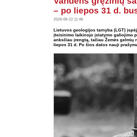
Vandens gręžinių sa
– po liepos 31 d. bu
2026-06-22 11:46
Lietuvos geologijos tarnyba (LGT) įspė
įteisinimo laikinojo įstatymo galiojimo p
anksčiau įrengtą, tačiau Žemės gelmių re
liepos 31 d. Po šios datos nauji prašym