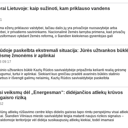
rai Lietuvoje: kaip sužinoti, kam priklauso vandens
41
a ežerų priklauso valstybei, tačiau dalis jų yra privačioje nuosavybėje arba
stybei, ir privatiems savininkams. Nacionalinė žemės tarnyba primena, kad privačių
usiformavo vykdant žemės reformą, o šiandien kiekvienas gyventojas gali
ūdoje paskelbta ekstremali situacija: Jūrės užtvankos būkl
rėsmę žmonėms ir aplinkai
3 09:17
kinio užtvankos būklė Kazlų Rūdos savivaldybėje pripažinta kelianti realią grėsmę
umui, turtui ir aplinkai. Siekiant kuo greičiau pradėti avarinės būklės statinio
rbus ir išvengti galimų nelaimių, Kazlų Rūdos savivaldybėje paskelbta
si veiksmų dėl „Energesman“: didėjančios atliekų krūvos
gaisro riziką
52
ūnų atliekų rūšiavimo centre kilęs didelis gaisras tapo rimtu perspėjimu visai atlie
ai. Šiandien Vilniaus miesto savivaldybė teigia matanti naujus rizikos signalus –
ldomoje teritorijoje vėl didėja susikaupusių atliekų kiekiai, todėl imamasi