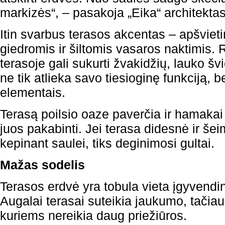
markizės“, – pasakoja „Eika“ architektas
Itin svarbus terasos akcentas – apšviet
giedromis ir šiltomis vasaros naktimis.
terasoje gali sukurti žvakidžių, lauko š
ne tik atlieka savo tiesioginę funkciją, 
elementais.
Terasą poilsio oaze paverčia ir hamakai a
juos pakabinti. Jei terasa didesnė ir šei
kepinant saulei, tiks deginimosi gultai.
Mažas sodelis
Terasos erdvė yra tobula vieta įgyvendin
Augalai terasai suteikia jaukumo, tačiau 
kuriems nereikia daug priežiūros.