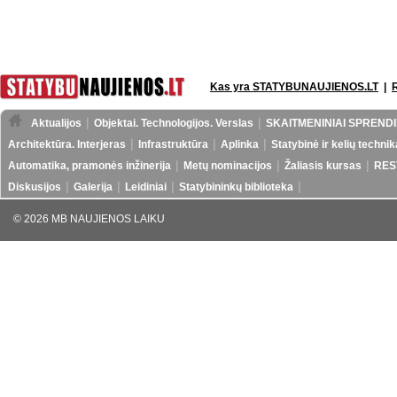
Kas yra STATYBUNAUJIENOS.LT
|
Aktualijos
Objektai. Technologijos. Verslas
SKAITMENINIAI SPRENDI
Architektūra. Interjeras
Infrastruktūra
Aplinka
Statybinė ir kelių technik
Automatika, pramonės inžinerija
Metų nominacijos
Žaliasis kursas
RES
Diskusijos
Galerija
Leidiniai
Statybininkų biblioteka
© 2026 MB NAUJIENOS LAIKU