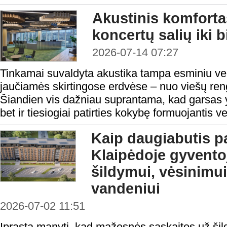
Akustinis komforta
koncertų salių iki 
2026-07-14 07:27
Tinkamai suvaldyta akustika tampa esminiu vei
jaučiamės skirtingose erdvėse – nuo viešų reng
Šiandien vis dažniau suprantama, kad garsas y
bet ir tiesiogiai patirties kokybę formuojantis v
Kaip daugiabutis p
Klaipėdoje gyvento
šildymui, vėsinimui
vandeniui
2026-07-02 11:51
Įprasta manyti, kad mažesnės sąskaitos už ši