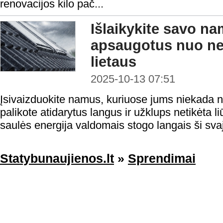
renovacijos kilo pač...
Išlaikykite savo n
apsaugotus nuo net
lietaus
2025-10-13 07:51
Įsivaizduokite namus, kuriuose jums niekada n
palikote atidarytus langus ir užklups netikėta li
saulės energija valdomais stogo langais ši svaj
Statybunaujienos.lt
»
Sprendimai