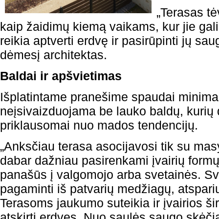
„Terasas tė
kaip žaidimų kiemą vaikams, kur jie gali 
reikia aptverti erdvę ir pasirūpinti jų sa
dėmesį architektas.
Baldai ir apšvietima
s
Išplatintame pranešime spaudai minima,
neįsivaizduojama be lauko baldų, kurių 
priklausomai nuo mados tendencijų.
„Anksčiau terasa asocijavosi tik su mas
dabar dažniau pasirenkami įvairių formų 
panašūs į valgomojo arba svetainės. Sva
pagaminti iš patvarių medžiagų, atsparių 
Terasoms jaukumo suteikia ir įvairios š
atskirti erdves. Nuo saulės saugo skėči