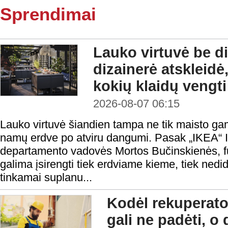
Sprendimai
Lauko virtuvė be di
dizainerė atskleidė,
kokių klaidų vengti
2026-08-07 06:15
Lauko virtuvė šiandien tampa ne tik maisto gami
namų erdve po atviru dangumi. Pasak „IKEA“ In
departamento vadovės Mortos Bučinskienės, fu
galima įsirengti tiek erdviame kieme, tiek nedi
tinkamai suplanu...
Kodėl rekuperato
gali ne padėti, o 