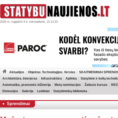
2026 m. rugpjūčio 9 d. sekmadienis, 15:13:33
Aktualijos
Objektai. Technologijos. Verslas
SKAITMENINIAI SPRENDI
Architektūra. Interjeras
Infrastruktūra
Aplinka
Statybinė ir kelių technik
Automatika, pramonės inžinerija
Metų nominacijos
Žaliasis kursas
RES
Diskusijos
Galerija
Leidiniai
Statybininkų biblioteka
Sprendimai