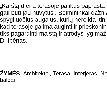
„Karštą dieną terasoje palikus paprastą v
gali būti jau nuvytusi. Šeimininkai dažni
spygliuočius augalus, kurių nereikia itin
kad terasoje galima auginti ir prieskonin
tiks pagardinti maistą ir atrodys lyg ma
D. Ibėnas.
ŽYMĖS
Architektai
,
Terasa
,
Interjeras
,
Ne
baldai