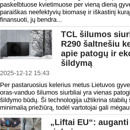
paskelbtuose kvietimuose per vieną dieną gyve
paraiškas neefektyvių biomasę ir iškastinį kurą
finansuoti, jų bendra...
TCL šilumos siur
R290 šaltnešiu ke
apie patogų ir e
šildymą
2025-12-12 15:43
Per pastaruosius kelerius metus Lietuvos gyvento
oras-vanduo šilumos siurbliai yra vienas patog
šildymo būdų. Ši technologija užtikrina stabilų 
minimalią priežiūrą, todėl vartotojai gali mėgau
„Liftai EU“: auganti