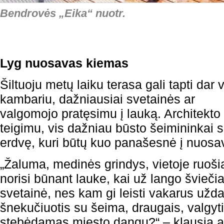
Bendrovės „Eika“ nuotr.
Lyg nuosavas kiemas
Šiltuoju metų laiku terasa gali tapti dar 
kambariu, dažniausiai svetainės ar
valgomojo pratęsimu į lauką. Architekto
teigimu, vis dažniau būsto šeimininkai s
erdvę, kuri būtų kuo panašesnė į nuosa
„Žaluma, medinės grindys, vietoje ruošia
norisi būnant lauke, kai už lango šviečia
svetainė, nes kam gi leisti vakarus uždar
šnekučiuotis su šeima, draugais, valgyt
stebėdamas miesto dangų?“ – klausia ar