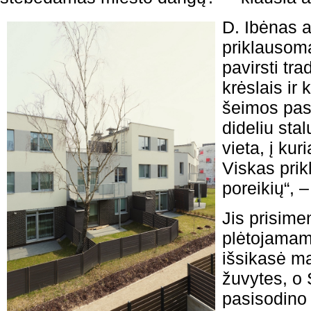
D. Ibėnas a
priklausoma
pavirsti tra
krėslais ir
šeimos pas
dideliu stal
vieta, į ku
Viskas pri
poreikių“, 
Jis prisime
plėtojamam
išsikasė ma
žuvytes, o 
pasisodino