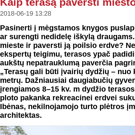
Kaip terasą paversti miest
2018-06-19 13:28
Pasinerti į mėgstamos knygos puslapi
ar surengti nedidelę iškylą draugams.
mieste ir paversti ją poilsio erdve? N
ekspertų teigimu, terasos ypač padidi
aukštų nepatrauklumą paverčia pagri
„Terasų gali būti įvairių dydžių – nuo 
metrų. Dažniausiai daugiabučių gyv
įrengiamos 8–15 kv. m dydžio teraso
ploto pakanka rekreacinei erdvei sukur
Ibėnas, nekilnojamojo turto plėtros į
architektas.