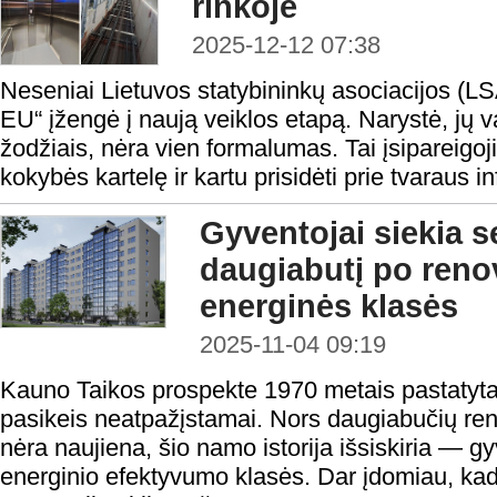
rinkoje
2025-12-12 07:38
Neseniai Lietuvos statybininkų asociacijos (LSA
EU“ įžengė į naują veiklos etapą. Narystė, j
žodžiais, nėra vien formalumas. Tai įsipareigoji
kokybės kartelę ir kartu prisidėti prie tvaraus in
Gyventojai siekia 
daugiabutį po renov
energinės klasės
2025-11-04 09:19
Kauno Taikos prospekte 1970 metais pastatyta
pasikeis neatpažįstamai. Nors daugiabučių reno
nėra naujiena, šio namo istorija išsiskiria — g
energinio efektyvumo klasės. Dar įdomiau, ka