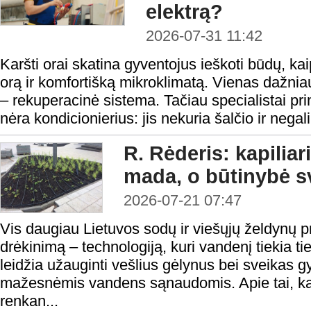
elektrą?
2026-07-31 11:42
Karšti orai skatina gyventojus ieškoti būdų, ka
orą ir komfortišką mikroklimatą. Vienas dažni
– rekuperacinė sistema. Tačiau specialistai pr
nėra kondicionierius: jis nekuria šalčio ir negal
R. Rėderis: kapiliar
mada, o būtinybė s
2026-07-21 07:47
Vis daugiau Lietuvos sodų ir viešųjų želdynų pri
drėkinimą – technologiją, kuri vandenį tiekia ti
leidžia užauginti vešlius gėlynus bei sveikas 
mažesnėmis vandens sąnaudomis. Apie tai, kaip
renkan...