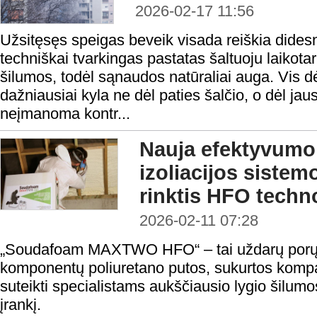
2026-02-17 11:56
Užsitęsęs speigas beveik visada reiškia dides
techniškai tvarkingas pastatas šaltuoju laikota
šilumos, todėl sąnaudos natūraliai auga. Vis d
dažniausiai kyla ne dėl paties šalčio, o dėl jau
neįmanoma kontr...
Nauja efektyvumo
izoliacijos sistem
rinktis HFO techn
2026-02-11 07:28
„Soudafoam MAXTWO HFO“ – tai uždarų porų,
komponentų poliuretano putos, sukurtos komp
suteikti specialistams aukščiausio lygio šilumos
įrankį.