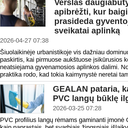
Verslas daugiabuty
apibrėžti, kur baigi
prasideda gyventoj
sveikatai aplinką
2026-04-27 07:38
Šiuolaikinėje urbanistikoje vis dažniau domin
paskirtis, kai pirmuose aukštuose įsikūrusios
neatsiejama gyvenamosios aplinkos dalimi. Nor
praktika rodo, kad tokia kaimynystė neretai ta
GEALAN pataria, kai
PVC langų būklę i
2026-03-25 07:28
PVC profilius langų rėmams gaminanti įmonė 
kaip paprastais, bet svarbiais žingsniais išlaiky