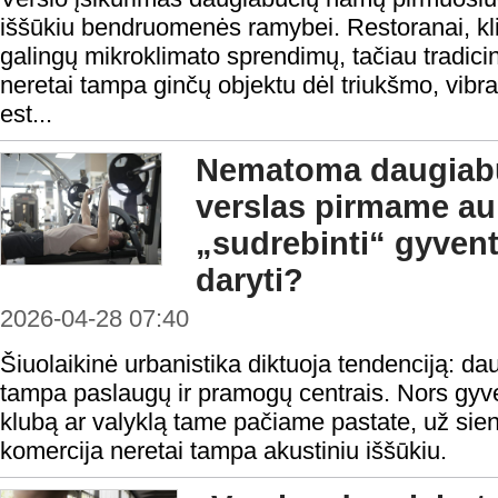
iššūkiu bendruomenės ramybei. Restoranai, klin
galingų mikroklimato sprendimų, tačiau tradicini
neretai tampa ginčų objektu dėl triukšmo, vibra
est...
Nematoma daugiabu
verslas pirmame auk
„sudrebinti“ gyvent
daryti?
2026-04-28 07:40
Šiuolaikinė urbanistika diktuoja tendenciją: da
tampa paslaugų ir pramogų centrais. Nors gyve
klubą ar valyklą tame pačiame pastate, už sien
komercija neretai tampa akustiniu iššūkiu.