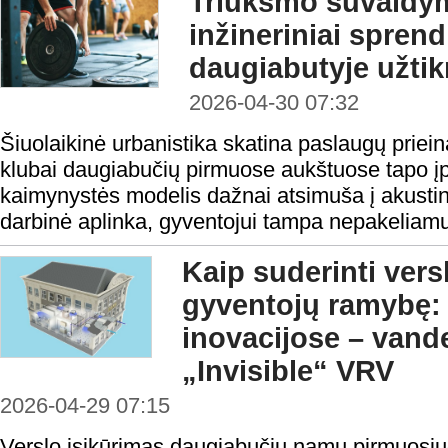
Triukšmo suvaldym
inžineriniai spren
daugiabutyje užtikr
2026-04-30 07:32
Šiuolaikinė urbanistika skatina paslaugų priei
klubai daugiabučių pirmuose aukštuose tapo įpr
kaimynystės modelis dažnai atsimuša į akustinę
darbinė aplinka, gyventojui tampa nepakeliamu
Kaip suderinti vers
gyventojų ramybę: 
inovacijose – vand
„Invisible“ VRV
2026-04-29 07:15
Verslo įsikūrimas daugiabučių namų pirmuosi