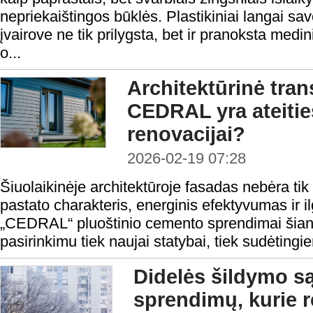
nepriekaištingos būklės. Plastikiniai langai sa
įvairove ne tik prilygsta, bet ir pranoksta medin
o...
Architektūrinė tran
CEDRAL yra ateitie
renovacijai?
2026-02-19 07:28
Šiuolaikinėje architektūroje fasadas nebėra tik 
pastato charakteris, energinis efektyvumas ir ilg
„CEDRAL“ pluoštinio cemento sprendimai šian
pasirinkimu tiek naujai statybai, tiek sudėting
Didelės šildymo s
sprendimų, kurie re