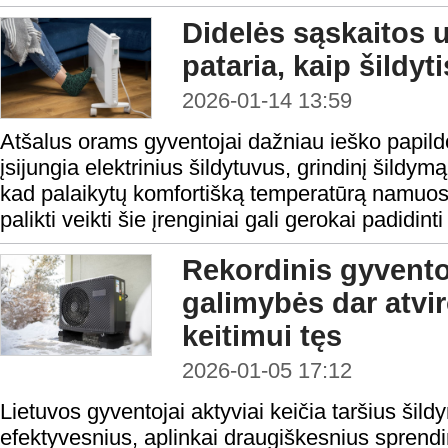
Didelės sąskaitos 
pataria, kaip šildyt
2026-01-14 13:59
Atšalus orams gyventojai dažniau ieško papild
įsijungia elektrinius šildytuvus, grindinį šildymą
kad palaikytų komfortišką temperatūrą namuose
palikti veikti šie įrenginiai gali gerokai padidint
Rekordinis gyvento
galimybės dar atvir
keitimui tęs
2026-01-05 17:12
Lietuvos gyventojai aktyviai keičia taršius šild
efektyvesnius, aplinkai draugiškesnius sprend