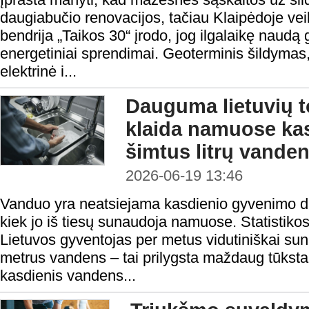
daugiabučio renovacijos, tačiau Klaipėdoje veik
bendrija „Taikos 30“ įrodo, jog ilgalaikę naudą 
energetiniai sprendimai. Geoterminis šildymas,
elektrinė i...
Dauguma lietuvių t
klaida namuose ka
šimtus litrų vande
2026-06-19 13:46
Vanduo yra neatsiejama kasdienio gyvenimo dal
kiek jo iš tiesų sunaudoja namuose. Statistik
Lietuvos gyventojas per metus vidutiniškai su
metrus vandens – tai prilygsta maždaug tūksta
kasdienis vandens...