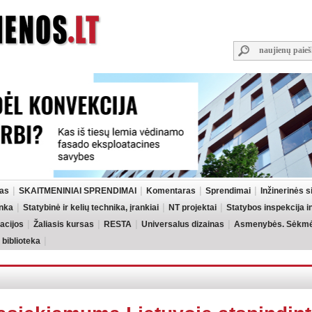
las
SKAITMENINIAI SPRENDIMAI
Komentaras
Sprendimai
Inžinerinės 
inka
Statybinė ir kelių technika, įrankiai
NT projektai
Statybos inspekcija 
acijos
Žaliasis kursas
RESTA
Universalus dizainas
Asmenybės. Sėkmės
 biblioteka