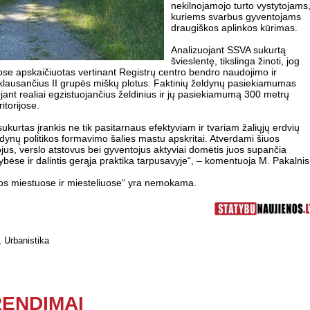
nekilnojamojo turto vystytojams
kuriems svarbus gyventojams
draugiškos aplinkos kūrimas.
Analizuojant SSVA sukurtą
švieslentę, tikslinga žinoti, jog
e apskaičiuotas vertinant Registrų centro bendro naudojimo ir
priklausančius II grupės miškų plotus. Faktinių želdynų pasiekiamumas
suojant realiai egzistuojančius želdinius ir jų pasiekiamumą 300 metrų
itorijose.
kurtas įrankis ne tik pasitarnaus efektyviam ir tvariam žaliųjų erdvių
eldynų politikos formavimo šalies mastu apskritai. Atverdami šiuos
us, verslo atstovus bei gyventojus aktyviai domėtis juos supančia
ldybėse ir dalintis gerąja praktika tarpusavyje“, – komentuoja M. Pakalnis
os miestuose ir miesteliuose“ yra nemokama.
,
Urbanistika
RENDIMAI