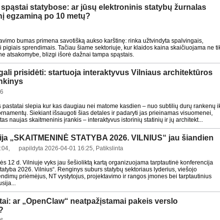
 spąstai statybose: ar jūsų elektroninis statybų žurnalas
sinį egzaminą po 10 metų?
avimo bumas primena savotišką aukso karštinę: rinka užtvindyta spalvingais,
nai pigiais sprendimais. Tačiau šiame sektoriuje, kur klaidos kaina skaičiuojama ne ti
isine atsakomybe, blizgi išorė dažnai tampa spąstais.
ali prisidėti: startuoja interaktyvus Vilniaus architektūros
nkinys
36
us pastatai slepia kur kas daugiau nei matome kasdien – nuo subtilių durų rankenų i
ornamentų. Siekiant išsaugoti šias detales ir padaryti jas prieinamas visuomenei,
tas naujas skaitmeninis įrankis – interaktyvus istorinių statinių ir jų architekt...
ija „SKAITMENINĖ STATYBA 2026. VILNIUS“ jau šiandien
:04, papildyta 2026-04-01 16:25, Patikslinta
s 12 d. Vilniuje vyks jau šešioliktą kartą organizuojama tarptautinė konferencija
tatyba 2026. Vilnius“. Renginys suburs statybų sektoriaus lyderius, viešojo
endimų priėmėjus, NT vystytojus, projektavimo ir rangos įmones bei tarptautinius
sija...
ai: ar „OpenClaw“ neatpažįstamai pakeis verslo
?