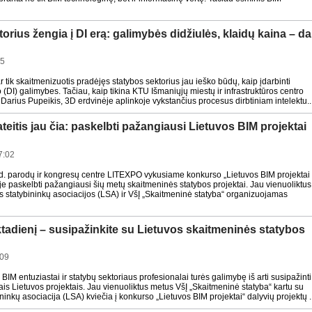
orius žengia į DI erą: galimybės didžiulės, klaidų kaina – da
45
r tik skaitmenizuotis pradėjęs statybos sektorius jau ieško būdų, kaip įdarbinti
to (DI) galimybes. Tačiau, kaip tikina KTU Išmaniųjų miestų ir infrastruktūros centro
 Darius Pupeikis, 3D erdvinėje aplinkoje vykstančius procesus dirbtiniam intelektu..
teitis jau čia: paskelbti pažangiausi Lietuvos BIM projektai
7:02
d. parodų ir kongresų centre LITEXPO vykusiame konkurso „Lietuvos BIM projektai
e paskelbti pažangiausi šių metų skaitmeninės statybos projektai. Jau vienuoliktus
 statybininkų asociacijos (LSA) ir VšĮ „Skaitmeninė statyba“ organizuojamas
ktadienį – susipažinkite su Lietuvos skaitmeninės statybos
:09
BIM entuziastai ir statybų sektoriaus profesionalai turės galimybę iš arti susipažinti
is Lietuvos projektais. Jau vienuoliktus metus VšĮ „Skaitmeninė statyba“ kartu su
ninkų asociacija (LSA) kviečia į konkurso „Lietuvos BIM projektai“ dalyvių projektų .