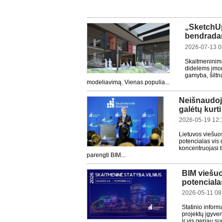
„SketchUp
bendrada
2026-07-13 0
Skaitmeninima
didelėms įmon
gamyba, šiltn
modeliavimą. Vienas populia...
Neišnaudoj
galėtų kurt
2026-05-19 12:
Lietuvos viešuo
potencialas vis 
koncentruojasi t
parengti BIM...
BIM viešuo
potenciala
2026-05-11 08
Statinio infor
projektų įgyve
ir vis geriau s