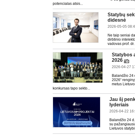
potencialas atsis...
Statybų sekt
didesnė
2026-05-05 08:
Ne taip seniai da
dirbtinio intelek
vadovas prof. dr.
Statybos a
2026
2026-04-27 1
Balandžio 24 
2026“ renginyj
metus Lietuvos
konkursas tapo sekto...
Jau šį pen
lyderiais
2026-04-22 16
Balandžio 24 d. 
su pažangiausia
Lietuvos statybi