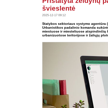
Pristatyta želdynų 
švieslentė
2025-12-17 09:12
Statybos sektoriaus vystymo agentūra 
Urbanistikos padalinio komanda sukūrė 
miestuose ir miesteliuose atspindinčią š
urbanizuotose teritorijose ir žaliųjų p