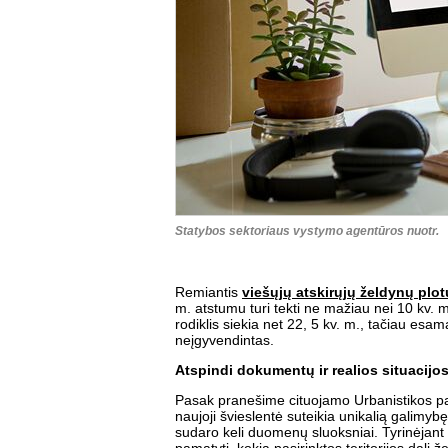
Statybos sektoriaus vystymo agentūros nuotr.
Remiantis
viešųjų atskirųjų želdynų plo
m. atstumu turi tekti ne mažiau nei 10 kv. 
rodiklis siekia net 22, 5 kv. m., tačiau esama 
neįgyvendintas.
Atspindi dokumentų ir realios situacijo
Pasak pranešime cituojamo Urbanistikos p
naujoji švieslentė suteikia unikalią galimyb
sudaro keli duomenų sluoksniai. Tyrinėjant 