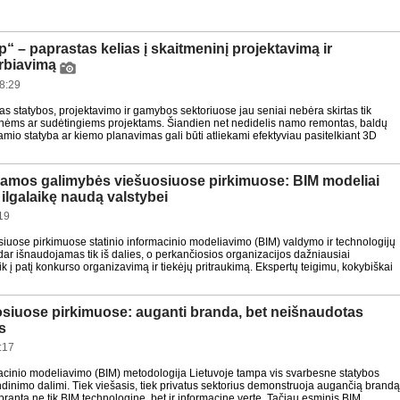
“ – paprastas kelias į skaitmeninį projektavimą ir
rbiavimą
8:29
s statybos, projektavimo ir gamybos sektoriuose jau seniai nebėra skirtas tik
ėms ar sudėtingiems projektams. Šiandien net nedidelis namo remontas, baldų
amio statyba ar kiemo planavimas gali būti atliekami efektyviau pasitelkiant 3D
amos galimybės viešuosiuose pirkimuose: BIM modeliai
i ilgalaikę naudą valstybei
19
siuose pirkimuose statinio informacinio modeliavimo (BIM) valdymo ir technologijų
dar išnaudojamas tik iš dalies, o perkančiosios organizacijos dažniausiai
ik į patį konkurso organizavimą ir tiekėjų pritraukimą. Ekspertų teigimu, kokybiškai
siuose pirkimuose: auganti branda, bet neišnaudotas
s
:17
macinio modeliavimo (BIM) metodologija Lietuvoje tampa vis svarbesne statybos
ndinimo dalimi. Tiek viešasis, tiek privatus sektorius demonstruoja augančią brand
upranta ne tik BIM technologinę, bet ir informacinę vertę. Tačiau esminis BIM