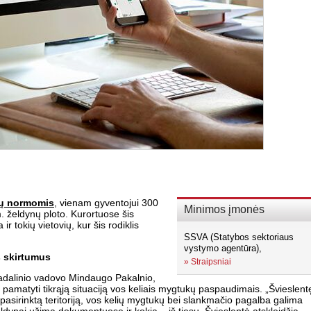
tų normomis
, vienam gyventojui 300
Minimos įmonės
m. želdynų ploto. Kurortuose šis
ir tokių vietovių, kur šis rodiklis
SSVA (Statybos sektoriaus
vystymo agentūra),
s skirtumus
»
Straipsniai
adalinio vadovo Mindaugo Pakalnio,
ę pamatyti tikrąją situaciją vos keliais mygtukų paspaudimais. „Švieslent
pasirinktą teritoriją, vos kelių mygtukų bei slankmačio pagalba galima