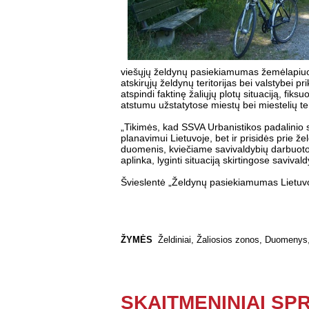
viešųjų želdynų pasiekiamumas žemėlapiuos
atskirųjų želdynų teritorijas bei valstybei 
atspindi faktinę žaliųjų plotų situaciją, fik
atstumu užstatytose miestų bei miestelių ter
„Tikimės, kad SSVA Urbanistikos padalinio su
planavimui Lietuvoje, bet ir prisidės prie ž
duomenis, kviečiame savivaldybių darbuotoj
aplinka, lyginti situaciją skirtingose saviva
Švieslentė „Želdynų pasiekiamumas Lietuv
ŽYMĖS
Želdiniai
,
Žaliosios zonos
,
Duomenys
SKAITMENINIAI SP