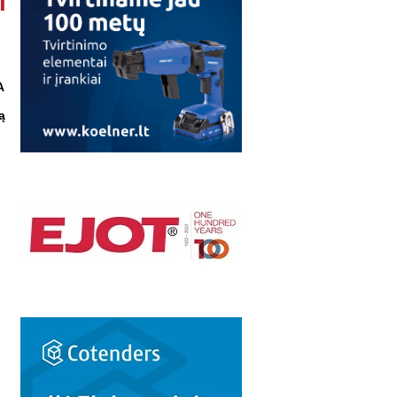
i
A
ą