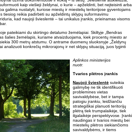
želdynai užima dokumentuose ir kokią – iš tiesų. Švieslentė atskleidžia,
uformuoti kaip viešieji želdynai, o kurie – apželdinti, bet neįteisinti arba
lba galima nustatyti, kuriose miestų ir miestelių teritorijose gyventojams
ms tiesiog reikia padirbėti su apželdintų sklypų suformavimu
riduria, kad naujoji švieslentė – tai unikalus įrankis, prieinamas visoms
bar.
oje pateikiami du skirtingo detalumo žemėlapiai. Skiltyje „Bendras
s šalies žemėlapis, kuriame atvaizduojama, kiek procentų miesto ar
pasiekia 300 metrų atstumu. O antrame duomenų sluoksnyje „Želdynų
i analizuoti konkrečių mikrorajonų ir net sklypų situaciją, juos lyginti
Aplinkos ministerijos
nuotr.
Tvarios plėtros įrankis
Naujoji švieslentė
suteikia
galimybę ne tik identifikuoti
problemines vietas
savivaldybėse, bet ir tampa
patogiu įrankiu, leidžiančiu
strategiškai planuoti teritorijų
plėtrą tiek trumpalaikėje, tiek
ilgalaikėje perspektyvose. Įrank
naudingas ir tvarios miestų bei
miestelių plėtros siekiančioms
savivaldybėms, ir tiems