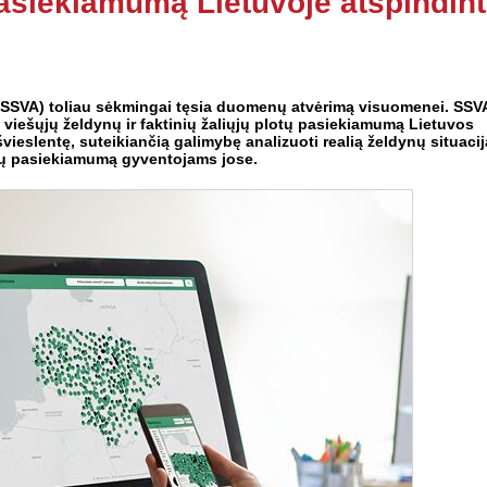
pasiekiamumą Lietuvoje atspindint
(SSVA) toliau sėkmingai tęsia duomenų atvėrimą visuomenei. SSV
viešųjų želdynų ir faktinių žaliųjų plotų pasiekiamumą Lietuvos
vieslentę, suteikiančią galimybę analizuoti realią želdynų situacij
lotų pasiekiamumą gyventojams jose.