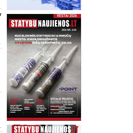
r
.
..