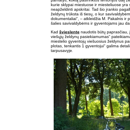
pamatyti, kokią pasirinktos teritorijos dalį 
kurie sklypai miestuose ir miesteliuose yra s
neapželdinti apskritai. Tad šio įrankio paga
želdynų trūksta iš tiesų, o kur savivaldybė
dokumentaliai“, – atkleidžia M. Pakalnis ir p
šalies savivaldybėms ir gyventojams jau da
Kad
švieslente
naudotis būtų paprasčiau, j
viešųjų želdynų pasiekiamumas“ pateikiama
miestelio gyventojų viešuosius želdynus 
plotas, tenkantis 1 gyventojui“ galima detalia
tarpusavyje.