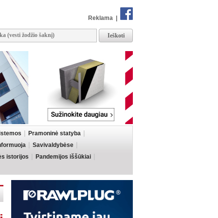
Reklama
|
sistemos
Pramoninė statyba
informuoja
Savivaldybėse
 istorijos
Pandemijos iššūkiai