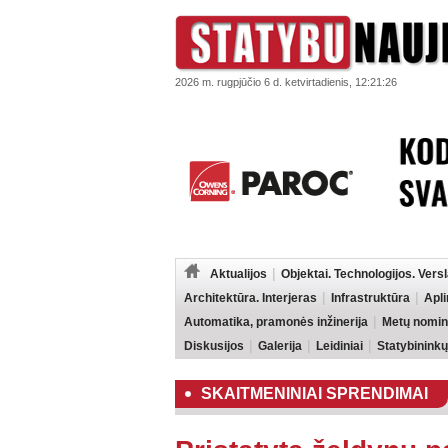
2026 m. rugpjūčio 6 d. ketvirtadienis, 12:21:26
Aktualijos
Objektai. Technologijos. Vers
Architektūra. Interjeras
Infrastruktūra
Apl
Automatika, pramonės inžinerija
Metų nomin
Diskusijos
Galerija
Leidiniai
Statybininkų
SKAITMENINIAI SPRENDIMAI