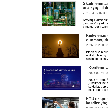
Skaitmeniniai
atlaikytų tei
2026-04-07 07:30
Statybų skaitmeniz
„lengvais“ ir įtarti
pinigais, bet ir te
Kiekvienas g
duomenų ri
2026-03-26 09:
Istoriniai Vilnia
unikalių fasadų 
sostinėje pristaty
Konferenc
2026-03-24 08
2026 m. gegužė
„Skaitmeninė s
sektoriaus spr
ekspertus disku
KTU ekspert
kasdienybę