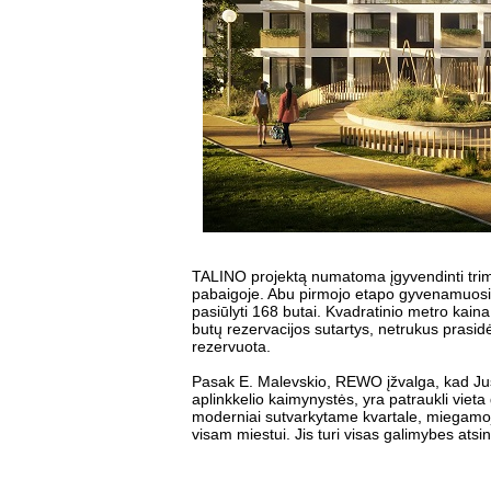
TALINO projektą numatoma įgyvendinti trim
pabaigoje. Abu pirmojo etapo gyvenamuosiu
pasiūlyti 168 butai. Kvadratinio metro ka
butų rezervacijos sutartys, netrukus prasid
rezervuota.
Pasak E. Malevskio, REWO įžvalga, kad Just
aplinkkelio kaimynystės, yra patraukli vieta
moderniai sutvarkytame kvartale, miegamojo 
visam miestui. Jis turi visas galimybes atsin