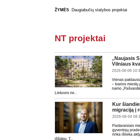
ŽYMĖS
Daugiabučių statybos projektai
NT projektai
„Naujasis S
Vilniaus kv
2026-08-06 10:
Vienas paklausia
– tvarios miestų
namo „Pašvaistė
Lietuvos ne...
Kur šiandie
migraciją į
2026-08-04 08:
Pastaraisiais me
gyventojų prade
rinka išlieka ak
iššūkiu. T...