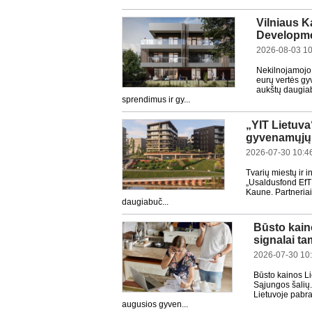
Vilniaus K
Developmen
2026-08-03 10
Nekilnojamojo
eurų vertės gy
aukštų daugiabu
sprendimus ir gy...
„YIT Lietuva
gyvenamųjų 
2026-07-30 10:4
Tvarių miestų ir 
„Usaldusfond EfTE
Kaune. Partneriai
daugiabuč...
Būsto kain
signalai t
2026-07-30 10
Būsto kainos L
Sąjungos šalių.
Lietuvoje pabra
augusios gyven...