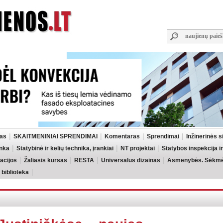
las
SKAITMENINIAI SPRENDIMAI
Komentaras
Sprendimai
Inžinerinės 
inka
Statybinė ir kelių technika, įrankiai
NT projektai
Statybos inspekcija 
acijos
Žaliasis kursas
RESTA
Universalus dizainas
Asmenybės. Sėkmės
 biblioteka