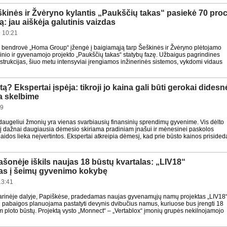
kinės ir Žvėryno kylantis „Paukščių takas“ pasiekė 70 proc
: jau aiškėja galutinis vaizdas
 10:21
 bendrovė „Homa Group“ įžengė į baigiamąją tarp Šeškinės ir Žvėryno plėtojamo
inio ir gyvenamojo projekto „Paukščių takas“ statybų fazę. Užbaigus pagrindines
strukcijas, šiuo metu intensyviai įrengiamos inžinerinės sistemos, vykdomi vidaus
ą? Ekspertai įspėja: tikroji jo kaina gali būti gerokai didesn
a skelbime
49
 daugeliui žmonių yra vienas svarbiausių finansinių sprendimų gyvenime. Vis dėlto
nį dažnai daugiausia dėmesio skiriama pradiniam įnašui ir mėnesinei paskolos
šlaidos lieka neįvertintos. Ekspertai atkreipia dėmesį, kad prie būsto kainos prisided
pašonėje iškils naujas 18 būstų kvartalas: „LIV18“
tas į šeimų gyvenimo kokybę
13:41
arinėje dalyje, Papiškėse, pradedamas naujas gyvenamųjų namų projektas „LIV18“
ų pabaigos planuojama pastatyti devynis dvibučius namus, kuriuose bus įrengti 18
m ploto būstų. Projektą vysto „Monnect“ – „Vertablox“ įmonių grupės nekilnojamojo