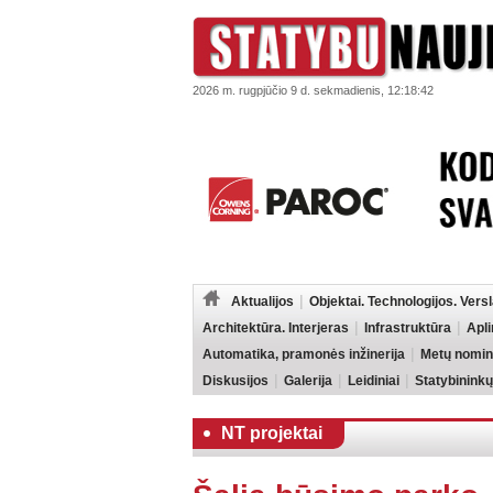
2026 m. rugpjūčio 9 d. sekmadienis, 12:18:42
Aktualijos
Objektai. Technologijos. Vers
Architektūra. Interjeras
Infrastruktūra
Apl
Automatika, pramonės inžinerija
Metų nomin
Diskusijos
Galerija
Leidiniai
Statybininkų
NT projektai