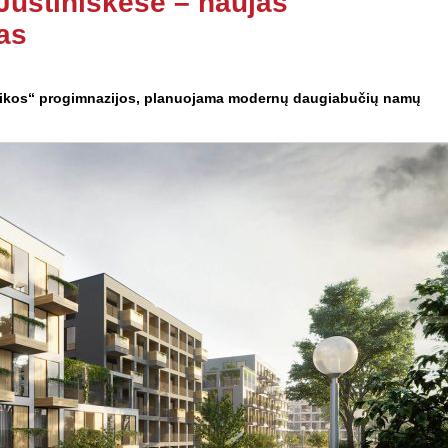
Justiniškėse – naujas
as
„Taikos“ progimnazijos, planuojama modernų daugiabučių namų