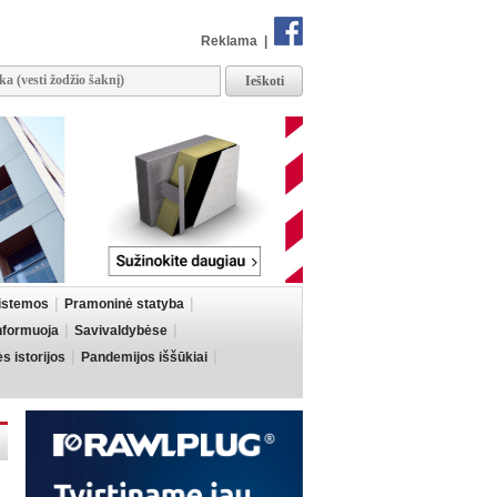
Reklama
|
sistemos
Pramoninė statyba
informuoja
Savivaldybėse
 istorijos
Pandemijos iššūkiai