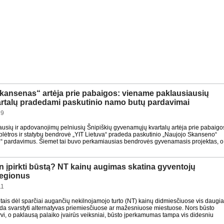
kansenas“ artėja prie pabaigos: viename paklausiausių
artalų pradedami paskutinio namo butų pardavimai
39
usių ir apdovanojimų pelniusių Šnipiškių gyvenamųjų kvartalų artėja prie pabaigo
 plėtros ir statybų bendrovė „YIT Lietuva“ pradeda paskutinio „Naujojo Skanseno“
“ pardavimus. Šiemet tai buvo perkamiausias bendrovės gyvenamasis projektas, o
n įpirkti būstą? NT kainų augimas skatina gyventojų
 regionus
11
tais dėl sparčiai augančių nekilnojamojo turto (NT) kainų didmiesčiuose vis daugi
da svarstyti alternatyvas priemiesčiuose ar mažesniuose miestuose. Nors būsto
tyvi, o paklausą palaiko įvairūs veiksniai, būsto įperkamumas tampa vis didesniu