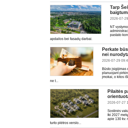
Tarp Šeš
baigtumą
2026-07-29
NT vystymo
administrac
pastato kon
apdailos bei fasadų darbai.
Perkate būst
nei nurodyt
2026-07-29 09:
Būsto įsigijimas
planuojant pirki
įmokai, o kitos i
ne t...
Pilaitės 
orientuo
2026-07-27 
Sostinės vak
Iki 2027 met
apie 130 kv. 
turto plėtros verslo...