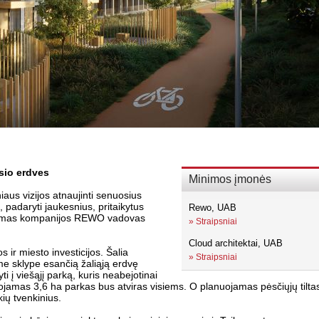
lsio erdves
Minimos įmonės
iaus vizijos atnaujinti senuosius
 padaryti jaukesnius, pritaikytus
Rewo, UAB
ojamas kompanijos REWO vadovas
»
Straipsniai
Cloud architektai, UAB
 ir miesto investicijos. Šalia
»
Straipsniai
e sklype esančią žaliąją erdvę
i į viešąjį parką, kuris neabejotinai
uojamas 3,6 ha parkas bus atviras visiems. O planuojamas pėsčiųjų tilta
kių tvenkinius.