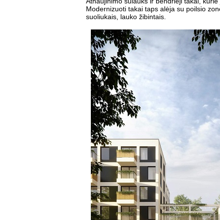
Atnaujinimo sulauks ir bendrieji takai, kuri
Modernizuoti takai taps alėja su poilsio z
suoliukais, lauko žibintais.