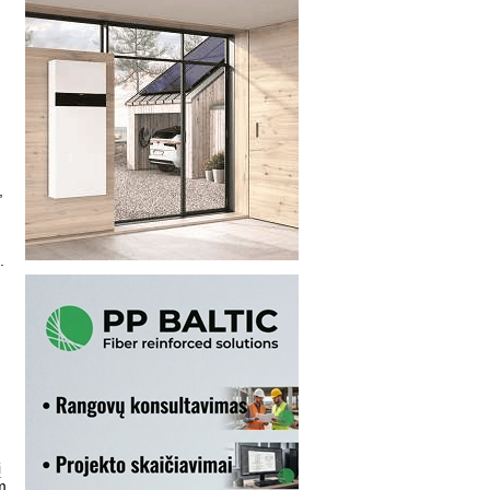
,
.
į
.m