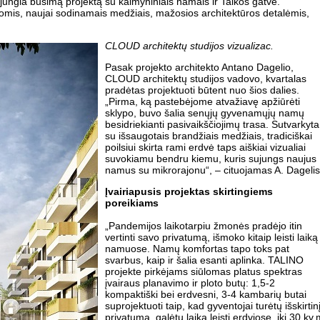
e jungia būsimą projektą su kaimyniniais namais ir Taikos gatve.
onomis, naujai sodinamais medžiais, mažosios architektūros detalėmis,
CLOUD architektų studijos vizualizac.
Pasak projekto architekto Antano Dagelio,
CLOUD architektų studijos vadovo, kvartalas
pradėtas projektuoti būtent nuo šios dalies.
„Pirma, ką pastebėjome atvažiavę apžiūrėti
sklypo, buvo šalia senųjų gyvenamųjų namų
besidriekianti pasivaikščiojimų trasa. Sutvarkyta
su išsaugotais brandžiais medžiais, tradiciškai
poilsiui skirta rami erdvė taps aiškiai vizualiai
suvokiamu bendru kiemu, kuris sujungs naujus
namus su mikrorajonu“, – cituojamas A. Dagelis
Įvairiapusis projektas skirtingiems
poreikiams
„Pandemijos laikotarpiu žmonės pradėjo itin
vertinti savo privatumą, išmoko kitaip leisti laiką
namuose. Namų komfortas tapo toks pat
svarbus, kaip ir šalia esanti aplinka. TALINO
projekte pirkėjams siūlomas platus spektras
įvairaus planavimo ir ploto butų: 1,5-2
kompaktiški bei erdvesni, 3-4 kambarių butai
suprojektuoti taip, kad gyventojai turėtų išskirtin
privatumą, galėtų laiką leisti erdviose, iki 30 kv