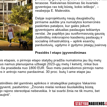
terasose. Kiekvienas būsimas šio kvartalo
gyventojas ras tokį būstą, kokio ieškojo“, –
neabejoja E. Malevskis.
Dalyje suprojektuotų naujų daugiabučių
pirmame aukšte yra numatytos komercinės
paskirties patalpos, kur galės įsikurti
gyventojams aktualias paslaugas teikiantys
verslai. Jie papildys jau susiformavusią gausią
Justiniškių mikrorajono kasdienių paslaugų ir
socialinę infrastruktūrą – aplink esančių
parduotuvių, ugdymo ir gydymo įstaigų įvairovę
Prasidės I etapo įgyvendinimas
is etapais, o pirmojo etapo statybų pradžia numatoma jau šių metų
s namus planuojama užbaigti 2023-ųjų metų I ketvirtį, rinkai bus
ina čia prasideda nuo 1800 EUR. Šiuo metu pasirašomos pirmojo namo
ės ir antrojo namo pardavimai. 30 proc. butų I-ame etape jau
iniškės dėl gamtinės aplinkos ir strategiškai patogios Vakarinio
 gyventi, pasitvirtino: „Žmonės mielai renkasi šiuolaikišką būstą
rajono stereotipai nebeveikia. Ir tai svarbi žinia ne tik mums, bet
aujinti“.