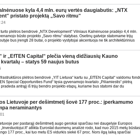
alnėnuose kyla 4,4 mln. eurų vertės daugiabutis: „NTX
t“ pristato projektą „Savo ritmu“
:24
 turto plėtros bendrovė „NTX Development“ Vilniaus Kalnėnuose pradėjo 4,4 mln.
venamojo būsto projekto „Savo ritmu“ statybas. Osetinų gatvėje statomame trijų
tyje bus įrengti 28 butai, o projekto vystytojai akcentuoja ne tik architektūrinius
“ ir „EfTEN Capital“ plečia vieną didžiausių Kauno
kvartalų – statys 59 naujus butus
6
infrastruktūros plėtros bendrovė „YIT Lietuva“ kartu su „EfTEN Capital“ valdomu fond
N Special Opportunities Fund“ tęsia gyvenamojo kvartalo „Piliamiestis“ plėtrą
 pradeda antrąjį iš trijų bendro projekto etapų, kuriame bus statomi dar du
os Lietuvoje per dešimtmetį šovė 177 proc.: įperkamumo
ampa neraminantys
:01
ietuvoje per pastarąjį dešimtmetį augo gerokai sparčiau nei daugelyje Europos
 „Investuotojui.lt“ atlikta Eurostat duomenų analizė rodo, kad nuo 2015 metų būsta
ngo 177 proc., kai tuo metu ES vidurkis siekė 67 proc. Nors ilgą laiką sparčiai