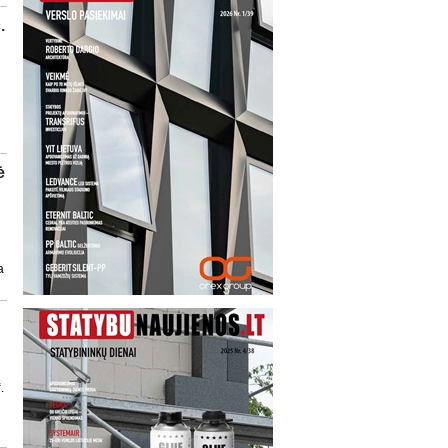
.
ė
a
.