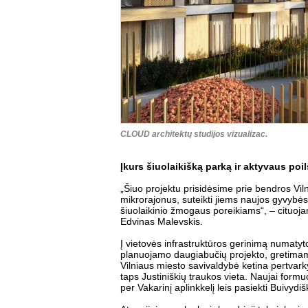
CLOUD architektų studijos vizualizac.
Įkurs šiuolaikišką parką ir aktyvaus poi
„Šiuo projektu prisidėsime prie bendros Viln
mikrorajonus, suteikti jiems naujos gyvybės,
šiuolaikinio žmogaus poreikiams“, – citu
Edvinas Malevskis.
Į vietovės infrastruktūros gerinimą numatytos
planuojamo daugiabučių projekto, gretimam
Vilniaus miesto savivaldybė ketina pertvarkyt
taps Justiniškių traukos vieta. Naujai form
per Vakarinį aplinkkelį leis pasiekti Buivydiš