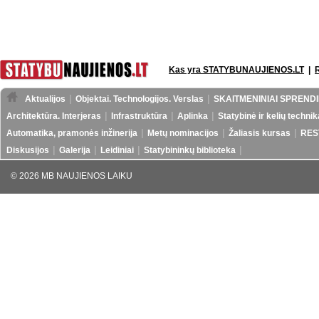
Kas yra STATYBUNAUJIENOS.LT
|
Aktualijos
Objektai. Technologijos. Verslas
SKAITMENINIAI SPRENDI
Architektūra. Interjeras
Infrastruktūra
Aplinka
Statybinė ir kelių technik
Automatika, pramonės inžinerija
Metų nominacijos
Žaliasis kursas
RES
Diskusijos
Galerija
Leidiniai
Statybininkų biblioteka
© 2026 MB NAUJIENOS LAIKU