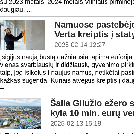
su 2023 metais, 2024 metais Vilniaus pirminėj
daugiau, ...
Namuose pastebėjo
Verta kreiptis į stat
2025-02-14 12:27
Įsigijus naują būstą dažniausiai apima euforij
vienas svarbiausių ir didžiausių gyvenimo pirki
taip, jog įsikėlus į naujus namus, netikėtai pas
kažkas sugenda. Kuriais atvejais kreiptis į daug
–...
Šalia Gilužio ežero s
kyla 10 mln. eurų ve
2025-02-13 15:18