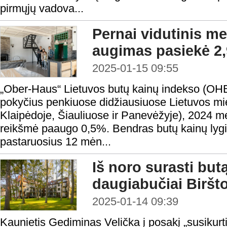
pirmųjų vadova...
Pernai vidutinis me
augimas pasiekė 2
2025-01-15 09:55
„Ober-Haus“ Lietuvos butų kainų indekso (OHBI
pokyčius penkiuose didžiausiuose Lietuvos mie
Klaipėdoje, Šiauliuose ir Panevėžyje), 2024 
reikšmė paaugo 0,5%. Bendras butų kainų lygi
pastaruosius 12 mėn...
Iš noro surasti but
daugiabučiai Biršt
2025-01-14 09:39
Kaunietis Gediminas Velička į posakį „susikurt