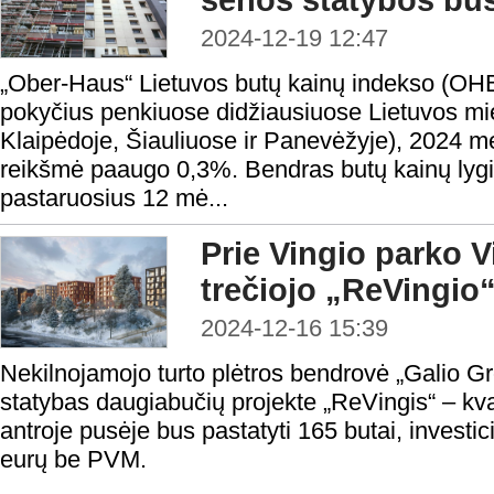
senos statybos būst
2024-12-19 12:47
„Ober-Haus“ Lietuvos butų kainų indekso (OHBI
pokyčius penkiuose didžiausiuose Lietuvos mie
Klaipėdoje, Šiauliuose ir Panevėžyje), 2024 m
reikšmė paaugo 0,3%. Bendras butų kainų lygi
pastaruosius 12 mė...
Prie Vingio parko V
trečiojo „ReVingio
2024-12-16 15:39
Nekilnojamojo turto plėtros bendrovė „Galio G
statybas daugiabučių projekte „ReVingis“ – kv
antroje pusėje bus pastatyti 165 butai, investici
eurų be PVM.