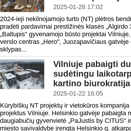
2025-01-28 17:02
2024-ieji nekilnojamojo turto (NT) plėtros bend
pradėti pardavimai prestižinės klasės „Algirdo 3
„Baltupis" gyvenamojo būsto projektai Vilniuje,
verslo centras „Hero", Juozapavičiaus gatvėje
sklypas...
Vilniuje pabaigti du
sudėtingu laikotar
kartino biurokratija
2025-01-22 16:05
Kūrybiškų NT projektų ir vietokūros kompanija 
projektus Vilniuje. Helsinkio gatvėje pabaigta
daugiabučių gyvenvietė „PaJustis by CITUS“ ir 
miesto savivaldybe įrengta Helsinkio g. atkarpa