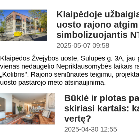
Klaipėdoje užbaig
uosto rajono atgi
simbolizuojantis N
2025-05-07 09:58
Klaipėdos Žvejybos uoste, Sulupės g. 3A, jau p
vienas nedaugelio Nepriklausomybės laikais ra
„Kolibris". Rajono seniūnaitės teigimu, projekta
uosto pastarojo meto atsinaujinimą.
Būklė ir plotas p
skiriasi kartais: 
vertę?
2025-04-30 12:55