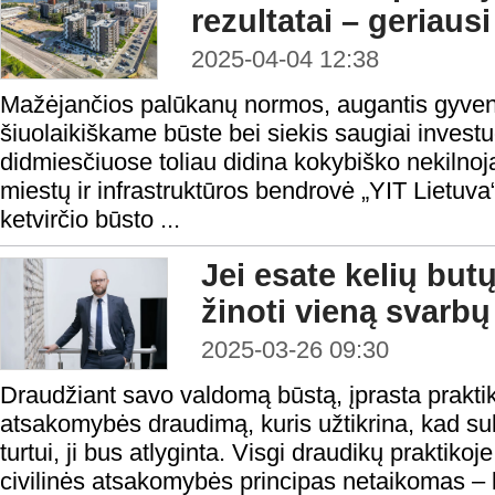
rezultatai – geriaus
2025-04-04 12:38
Mažėjančios palūkanų normos, augantis gyvento
šiuolaikiškame būste bei siekis saugiai invest
didmiesčiuose toliau didina kokybiško nekilnoj
miestų ir infrastruktūros bendrovė „YIT Lietuva
ketvirčio būsto ...
Jei esate kelių but
žinoti vieną svarbų
2025-03-26 09:30
Draudžiant savo valdomą būstą, įprasta praktika 
atsakomybės draudimą, kuris užtikrina, kad suk
turtui, ji bus atlyginta. Visgi draudikų praktikoje
civilinės atsakomybės principas netaikomas – 