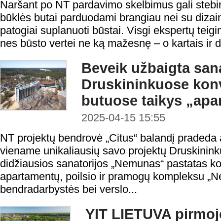
Naršant po NT pardavimo skelbimus gali stebint
būklės butai parduodami brangiau nei su dizaine
patogiai suplanuoti būstai. Visgi ekspertų teigi
nes būsto vertei ne ką mažesnę – o kartais ir did
Beveik užbaigta san
Druskininkuose konve
butuose taikys „apa
2025-04-15 15:55
NT projektų bendrovė „Citus“ balandį pradeda 
viename unikaliausių savo projektų Druskinink
didžiausios sanatorijos „Nemunas“ pastatas konv
apartamentų, poilsio ir pramogų kompleksu 
bendradarbystės bei verslo...
YIT LIETUVA pirmoj