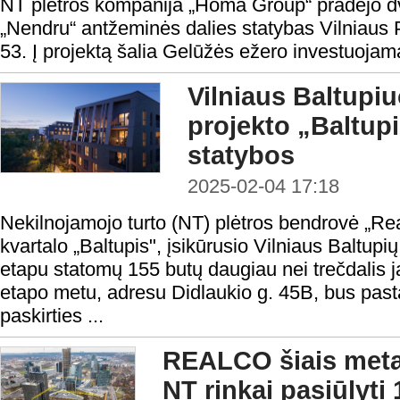
NT plėtros kompanija „Homa Group“ pradėjo d
„Nendru“ antžeminės dalies statybas Vilniaus Pi
53. Į projektą šalia Gelūžės ežero investuojam
Vilniaus Baltup
projekto „Baltupi
statybos
2025-02-04 17:18
Nekilnojamojo turto (NT) plėtros bendrovė „Re
kvartalo „Baltupis", įsikūrusio Vilniaus Baltupių
etapu statomų 155 butų daugiau nei trečdalis j
etapo metu, adresu Didlaukio g. 45B, bus pas
paskirties ...
REALCO šiais metai
NT rinkai pasiūlyti