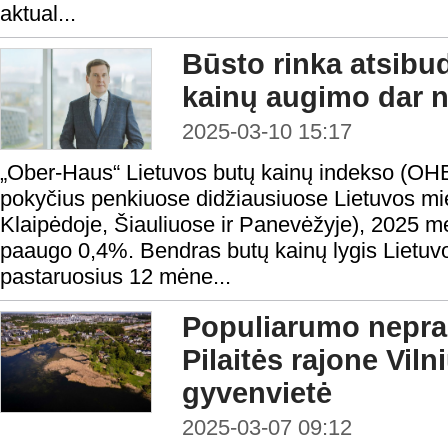
aktual...
Būsto rinka atsibud
kainų augimo dar n
2025-03-10 15:17
„Ober-Haus“ Lietuvos butų kainų indekso (OHBI
pokyčius penkiuose didžiausiuose Lietuvos mie
Klaipėdoje, Šiauliuose ir Panevėžyje), 2025 
paaugo 0,4%. Bendras butų kainų lygis Lietuv
pastaruosius 12 mėne...
Populiarumo nepr
Pilaitės rajone Viln
gyvenvietė
2025-03-07 09:12