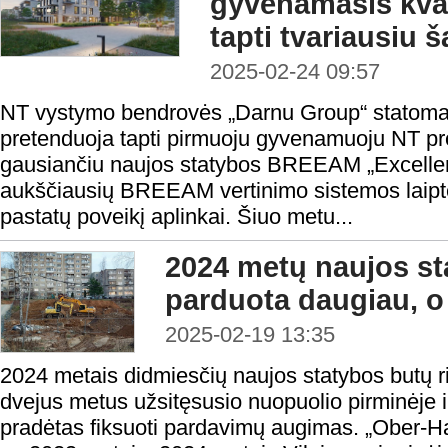
gyvenamasis kvar
tapti tvariausiu š
2025-02-24 09:57
NT vystymo bendrovės „Darnu Group“ statomas
pretenduoja tapti pirmuoju gyvenamuoju NT pro
gausiančiu naujos statybos BREEAM „Excellent
aukščiausių BREEAM vertinimo sistemos laipte
pastatų poveikį aplinkai. Šiuo metu...
2024 metų naujos st
parduota daugiau, o
2025-02-19 13:35
2024 metais didmiesčių naujos statybos butų r
dvejus metus užsitęsusio nuopuolio pirminėje ir
pradėtas fiksuoti pardavimų augimas. „Ober-H