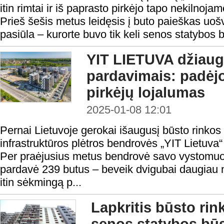
itin rimtai ir iš paprasto pirkėjo tapo nekilnojam
Prieš šešis metus leidęsis į buto paieškas uošv
pasiūla – kurorte buvo tik keli senos statybos b
YIT LIETUVA džiaugė
pardavimais: padėjo
pirkėjų lojalumas
2025-01-08 12:01
Pernai Lietuvoje gerokai išaugusį būsto rinko
infrastruktūros plėtros bendrovės „YIT Lietuv
Per praėjusius metus bendrovė savo vystomuos
pardavė 239 butus – beveik dvigubai daugiau n
itin sėkmingą p...
Lapkritis būsto rin