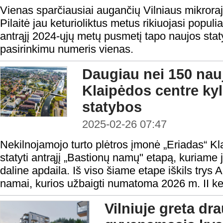
Vienas sparčiausiai augančių Vilniaus mikrora
Pilaitė jau keturioliktus metus rikiuojasi populi
antrąjį 2024-ųjų metų pusmetį tapo naujos stat
pasirinkimu numeris vienas.
Daugiau nei 150 nau
Klaipėdos centre ky
statybos
2025-02-26 07:47
Nekilnojamojo turto plėtros įmonė „Eriadas“ K
statyti antrąjį „Bastionų namų" etapą, kuriame 
daline apdaila. Iš viso šiame etape iškils trys
namai, kurios užbaigti numatoma 2026 m. II ke
Vilniuje greta dr