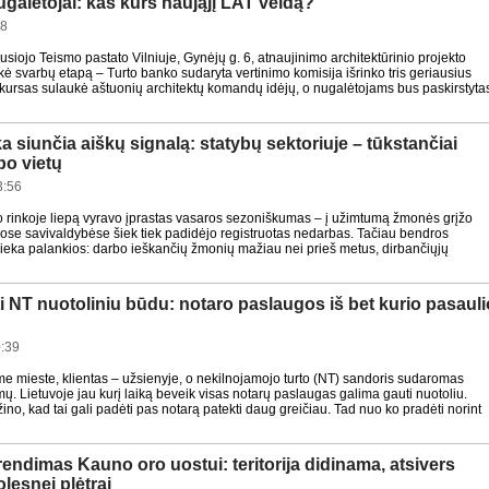
galėtojai: kas kurs naująjį LAT veidą?
08
usiojo Teismo pastato Vilniuje, Gynėjų g. 6, atnaujinimo architektūrinio projekto
ė svarbų etapą – Turto banko sudaryta vertinimo komisija išrinko tris geriausius
ursas sulaukė aštuonių architektų komandų idėjų, o nugalėtojams bus paskirstyta
a siunčia aiškų signalą: statybų sektoriuje – tūkstančiai
bo vietų
3:56
o rinkoje liepą vyravo įprastas vasaros sezoniškumas – į užimtumą žmonės grįžo
riose savivaldybėse šiek tiek padidėjo registruotas nedarbas. Tačiau bendros
lieka palankios: darbo ieškančių žmonių mažiau nei prieš metus, dirbančiųjų
ti NT nuotoliniu būdu: notaro paslaugos iš bet kurio pasauli
:39
me mieste, klientas – užsienyje, o nekilnojamojo turto (NT) sandoris sudaromas
ų. Lietuvoje jau kurį laiką beveik visas notarų paslaugas galima gauti nuotoliu.
žino, kad tai gali padėti pas notarą patekti daug greičiau. Tad nuo ko pradėti norint
endimas Kauno oro uostui: teritorija didinama, atsivers
lesnei plėtrai