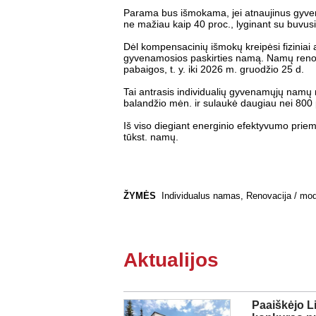
Parama bus išmokama, jei atnaujinus gyve
ne mažiau kaip 40 proc., lyginant su buvusi
Dėl kompensacinių išmokų kreipėsi fiziniai
gyvenamosios paskirties namą. Namų renovac
pabaigos, t. y. iki 2026 m. gruodžio 25 d.
Tai antrasis individualių gyvenamųjų namų
balandžio mėn. ir sulaukė daugiau nei 800 
Iš viso diegiant energinio efektyvumo prie
tūkst. namų.
ŽYMĖS
Individualus namas
,
Renovacija / mo
Aktualijos
Paaiškėjo L