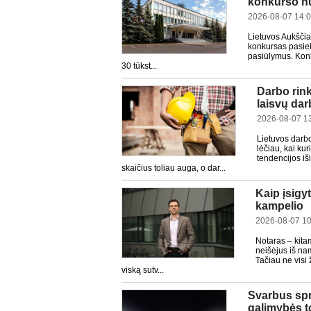
konkurso nu
2026-08-07 14:
Lietuvos Aukščia
konkursas pasiek
pasiūlymus. Konk
30 tūkst...
Darbo rink
laisvų dar
2026-08-07 1
Lietuvos darb
lėčiau, kai ku
tendencijos iš
skaičius toliau auga, o dar...
Kaip įsigy
kampelio
2026-08-07 10
Notaras – kita
neišėjus iš nam
Tačiau ne visi 
viską sutv...
Svarbus spr
galimybės to