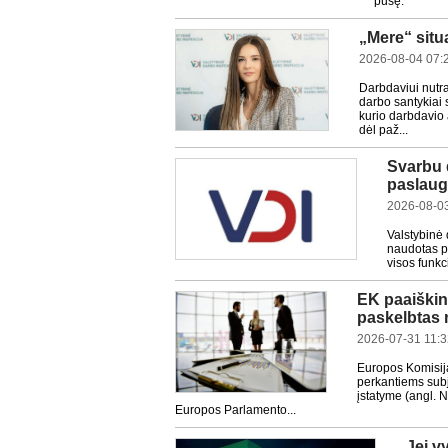
pusę.
„Mere“ situ
2026-08-04 07:
Darbdaviui nutr
darbo santykiai 
kurio darbdavio 
dėl paž...
Svarbu 
paslaug
2026-08-0
Valstybinė 
naudotas p
visos funkc
EK paaiškin
paskelbtas n
2026-07-31 11:
Europos Komisija
perkantiems subj
įstatyme (angl. 
Europos Parlamento...
Jei v