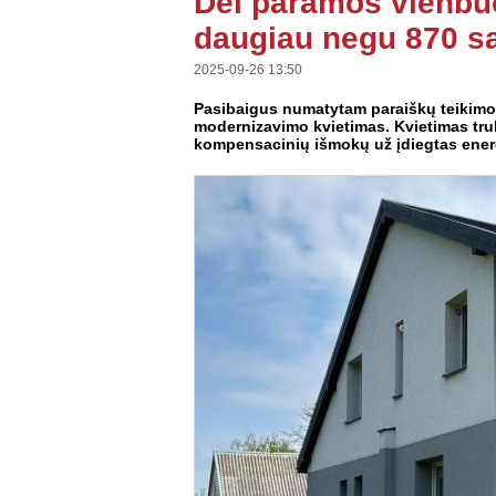
Dėl paramos vienbuč
daugiau negu 870 s
2025-09-26 13:50
Pasibaigus numatytam paraiškų teikimo 
modernizavimo kvietimas. Kvietimas tru
kompensacinių išmokų už įdiegtas ener