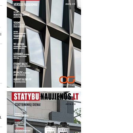
,
I
d.