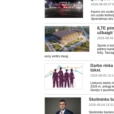
2026-08-06 07:
Kauno oro uosto 
oro uosto teritor
Sprendimas leis s
ILTE pir
užbaigti
2026-08-05
Sporto ir ku
plėtros bank
lėšų. Taurag
eurų vertės daug...
Darbo rinka 
tūkst.
2026-08-05 10:1
Lietuvos darbo r
2026 m. antrąjį k
Gerėjo ir jaunimo
Skolininko ba
2026-08-04 16:31
Skolininko bankrot