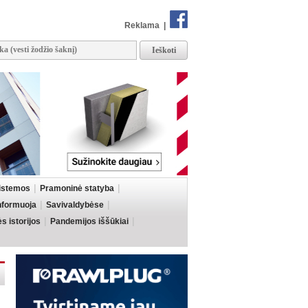
Reklama
|
sistemos
Pramoninė statyba
informuoja
Savivaldybėse
 istorijos
Pandemijos iššūkiai