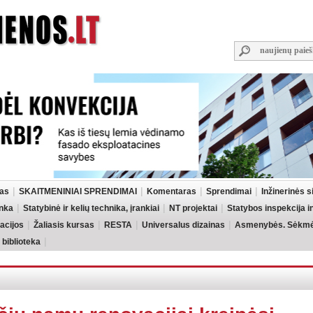
las
SKAITMENINIAI SPRENDIMAI
Komentaras
Sprendimai
Inžinerinės 
inka
Statybinė ir kelių technika, įrankiai
NT projektai
Statybos inspekcija 
acijos
Žaliasis kursas
RESTA
Universalus dizainas
Asmenybės. Sėkmės
 biblioteka