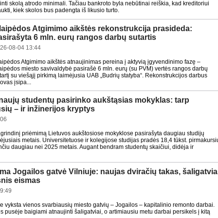
nti skolą atrodo minimali. Tačiau bankroto byla nebūtinai reiškia, kad kreditoriui
ukti, kiek skolos bus padengta iš likusio turto.
laipėdos Atgimimo aikštės rekonstrukcija prasideda:
asirašyta 6 mln. eurų rangos darbų sutartis
26-08-04 13:44
aipėdos Atgimimo aikštės atnaujinimas pereina į aktyvią įgyvendinimo fazę –
aipėdos miesto savivaldybė pasirašė 6 mln. eurų (su PVM) vertės rangos darbų
tartį su viešąjį pirkimą laimėjusia UAB „Budrių statyba“. Rekonstrukcijos darbus
vas įsipa...
. naujų studentų pasirinko aukštąsias mokyklas: tarp
sių – ir inžinerijos kryptys
:06
agrindinį priėmimą Lietuvos aukštosiose mokyklose pasirašyta daugiau studijų
aėjusiais metais. Universitetuose ir kolegijose studijas pradės 18,4 tūkst. pirmakursi
nčiu daugiau nei 2025 metais. Augant bendram studentų skaičiui, didėja ir
a Jogailos gatvė Vilniuje: naujas dviračių takas, šaligatvia
snis eismas
9:49
re vyksta vienos svarbiausių miesto gatvių – Jogailos – kapitalinio remonto darbai.
 pusėje baigiami atnaujinti šaligatviai, o artimiausiu metu darbai persikels į kitą