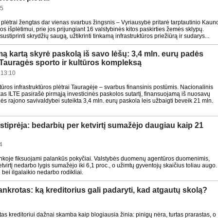
05
plėtrai žengtas dar vienas svarbus žingsnis – Vyriausybė pritarė tarptautinio Kaun
ijos išplėtimui, prie jos prijungiant 16 valstybinės kitos paskirties žemės sklypų.
ustiprinti skrydžių saugą, užtikrinti tinkamą infrastruktūros priežiūrą ir sudarys...
mą kartą skyrė paskolą iš savo lėšų: 3,4 mln. eurų padės
 Tauragės sporto ir kultūros kompleksą
 13:10
ltūros infrastruktūros plėtrai Tauragėje – svarbus finansinis postūmis. Nacionalinis
as ILTE pasirašė pirmąją investicinės paskolos sutartį, finansuojamą iš nuosavų
ės rajono savivaldybei suteikta 3,4 mln. eurų paskola leis užbaigti beveik 21 mln.
stiprėja: bedarbių per ketvirtį sumažėjo daugiau kaip 21
4
inkoje fiksuojami palankūs pokyčiai. Valstybės duomenų agentūros duomenimis,
etvirtį nedarbo lygis sumažėjo iki 6,1 proc., o užimtų gyventojų skaičius toliau augo.
 bei ilgalaikio nedarbo rodikliai.
nkrotas: ką kreditorius gali padaryti, kad atgautų skolą?
as kreditoriui dažnai skamba kaip blogiausia žinia: pinigų nėra, turtas prarastas, o