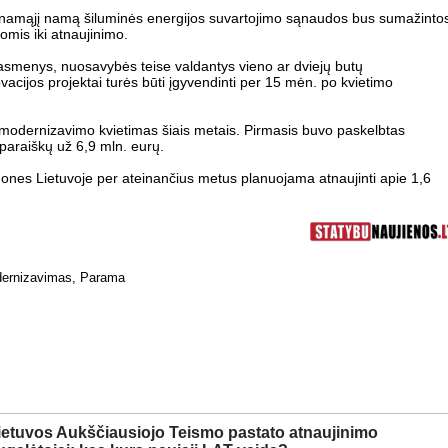
namąjį namą šiluminės energijos suvartojimo sąnaudos bus sumažinto
omis iki atnaujinimo.
 asmenys, nuosavybės teise valdantys vieno ar dviejų butų
ijos projektai turės būti įgyvendinti per 15 mėn. po kvietimo
 modernizavimo kvietimas šiais metais. Pirmasis buvo paskelbtas
paraiškų už 6,9 mln. eurų.
mones Lietuvoje per ateinančius metus planuojama atnaujinti apie 1,6
dernizavimas
,
Parama
ietuvos Aukščiausiojo Teismo pastato atnaujinimo