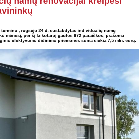
ių namų renovacijai kreipėsi
avininkų
terminui, rugsėjo 24 d. sustabdytas individualių namų
ko mėnesį, per šį laikotarpį gautos 872 paraiškos, prašoma
ginio efektyvumo didinimo priemones suma siekia 7,5 mln. eurų.