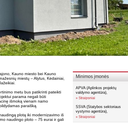
 rajono, Kauno miesto bei Kauno
Minimos įmonės
 mažesnių miestų – Alytus, Kėdainiai,
ažeikiai.
APVA (Aplinkos projektų
inimo metu bus patikrinti pateikti
valdymo agentūra),
ojektui parama negali būti
»
Straipsniai
acinę išmoką vienam namo
 pildydamas paraišką.
SSVA (Statybos sektoriaus
vystymo agentūra),
udingą plotą iki modernizavimo iš
»
Straipsniai
mo naudingo ploto – 75 eurai ir gali