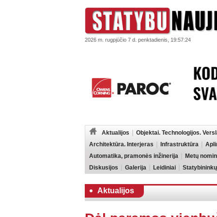
2026 m. rugpjūčio 7 d. penktadienis, 19:57:24
Aktualijos
Objektai. Technologijos. Vers
Architektūra. Interjeras
Infrastruktūra
Apl
Automatika, pramonės inžinerija
Metų nomin
Diskusijos
Galerija
Leidiniai
Statybininkų
Aktualijos