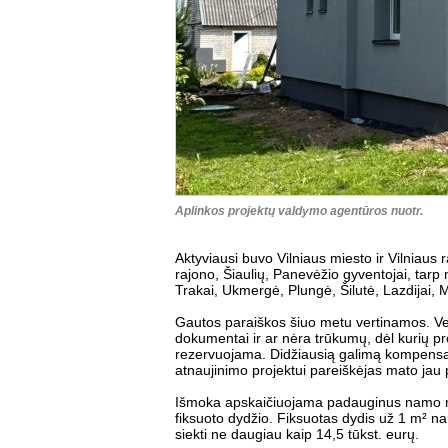
Aplinkos projektų valdymo agentūros nuotr.
Aktyviausi buvo Vilniaus miesto ir Vilniaus
rajono, Šiaulių, Panevėžio gyventojai, tarp
Trakai, Ukmergė, Plungė, Šilutė, Lazdijai, M
Gautos paraiškos šiuo metu vertinamos. Vert
dokumentai ir ar nėra trūkumų, dėl kurių pr
rezervuojama. Didžiausią galimą kompens
atnaujinimo projektui pareiškėjas mato jau
Išmoka apskaičiuojama padauginus namo na
fiksuoto dydžio. Fiksuotas dydis už 1 m² na
siekti ne daugiau kaip 14,5 tūkst. eurų.