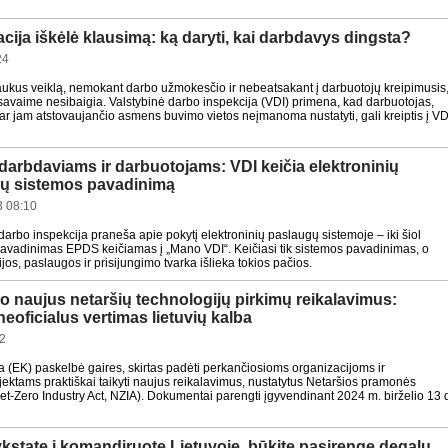
acija iškėlė klausimą: ką daryti, kai darbdavys dingsta?
24
aukus veiklą, nemokant darbo užmokesčio ir nebeatsakant į darbuotojų kreipimusis
savaime nesibaigia. Valstybinė darbo inspekcija (VDI) primena, kad darbuotojas,
ar jam atstovaujančio asmens buvimo vietos neįmanoma nustatyti, gali kreiptis į VD
darbdaviams ir darbuotojams: VDI keičia elektroninių
ų sistemos pavadinimą
3 08:10
darbo inspekcija praneša apie pokytį elektroninių paslaugų sistemoje – iki šiol
avadinimas EPDS keičiamas į „Mano VDI“. Keičiasi tik sistemos pavadinimas, o
ijos, paslaugos ir prisijungimo tvarka išlieka tokios pačios.
o naujus netaršių technologijų pirkimų reikalavimus:
eoficialus vertimas lietuvių kalba
32
 (EK) paskelbė gaires, skirtas padėti perkančiosioms organizacijoms ir
ektams praktiškai taikyti naujus reikalavimus, nustatytus Netaršios pramonės
Net-Zero Industry Act, NZIA). Dokumentai parengti įgyvendinant 2024 m. birželio 13 
ykstate į komandiruotę Lietuvoje, būkite pasirengę degalų