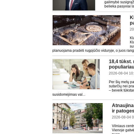
galimybė susigrąži
belieka pasyviai la
K
p
20
Kl
Kl
su
planuojama pradėti rugpjūčio viduryje, o juos rango
18,4 tūkst
populiariau
2026-08-04 10
Per šių metų p
sutarčių nei pr
– beveik tūksta
susidomėjimas val...
Atnaujinam
ir patoge
2026-08-04 0
Vilniaus cent
Vienoje gatvės