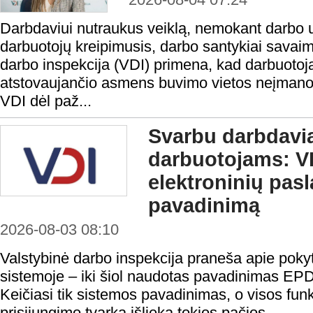
Darbdaviui nutraukus veiklą, nemokant darbo 
darbuotojų kreipimusis, darbo santykiai savaim
darbo inspekcija (VDI) primena, kad darbuotoja
atstovaujančio asmens buvimo vietos neįmanoma 
VDI dėl paž...
Svarbu darbdavi
darbuotojams: VD
elektroninių pas
pavadinimą
2026-08-03 08:10
Valstybinė darbo inspekcija praneša apie pokyt
sistemoje – iki šiol naudotas pavadinimas EP
Keičiasi tik sistemos pavadinimas, o visos funk
prisijungimo tvarka išlieka tokios pačios.