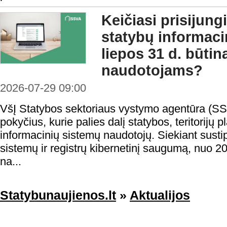
Keičiasi prisijung
statybų informaci
liepos 31 d. būtin
naudotojams?
2026-07-29 09:00
VšĮ Statybos sektoriaus vystymo agentūra (SS
pokyčius, kurie palies dalį statybos, teritorijų
informacinių sistemų naudotojų. Siekiant sustip
sistemų ir registrų kibernetinį saugumą, nuo 20
na...
Statybunaujienos.lt
»
Aktualijos