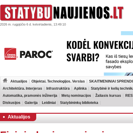
2026 m. rugpjūčio 6 d. ketvirtadienis, 13:49:10
Aktualijos
Objektai. Technologijos. Verslas
SKAITMENINIAI SPRENDI
Architektūra. Interjeras
Infrastruktūra
Aplinka
Statybinė ir kelių technik
Automatika, pramonės inžinerija
Metų nominacijos
Žaliasis kursas
RES
Diskusijos
Galerija
Leidiniai
Statybininkų biblioteka
Aktualijos