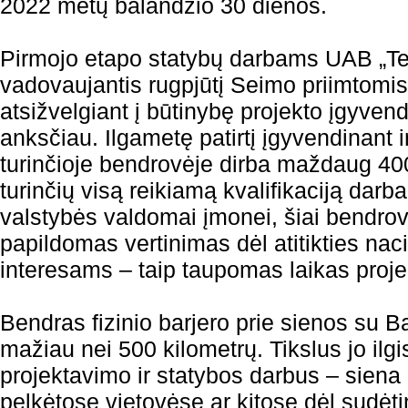
2022 metų balandžio 30 dienos.
Pirmojo etapo statybų darbams UAB „Tet
vadovaujantis rugpjūtį Seimo priimtomi
atsižvelgiant į būtinybę projekto įgyven
anksčiau. Ilgametę patirtį įgyvendinant i
turinčioje bendrovėje dirba maždaug 400 
turinčių visą reikiamą kvalifikaciją darba
valstybės valdomai įmonei, šiai bendrov
papildomas vertinimas dėl atitikties na
interesams – taip taupomas laikas projek
Bendras fizinio barjero prie sienos su Ba
mažiau nei 500 kilometrų. Tikslus jo ilg
projektavimo ir statybos darbus – sien
pelkėtose vietovėse ar kitose dėl sudė