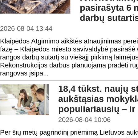
pasirašyta 6 
darbų sutarti
2026-08-04 13:44
Klaipėdos Atgimimo aikštės atnaujinimas perei
fazę – Klaipėdos miesto savivaldybė pasirašė 
rangos darbų sutartį su viešąjį pirkimą laimėju
Rekonstrukcijos darbus planuojama pradėti rugp
rangovas įsipa...
18,4 tūkst. naujų 
aukštąsias mokykl
populiariausių – ir
2026-08-04 10:06
Per šių metų pagrindinį priėmimą Lietuvos au