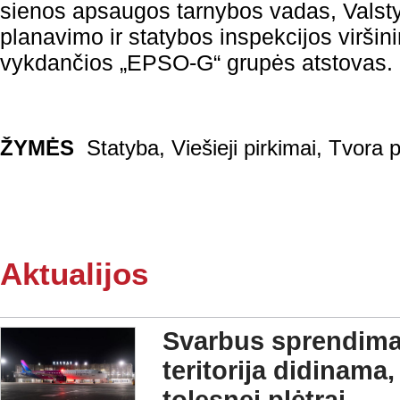
sienos apsaugos tarnybos vadas, Valstyb
planavimo ir statybos inspekcijos viršin
vykdančios „EPSO-G“ grupės atstovas.
ŽYMĖS
Statyba
,
Viešieji pirkimai
,
Tvora p
Aktualijos
Svarbus sprendima
teritorija didinama