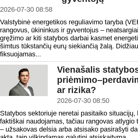
2026-07-30 08:58
Valstybinė energetikos reguliavimo taryba (VE
rangovus, ūkininkus ir gyventojus – neatsargi
gręžimo ar kiti statybos darbai kasmet energeti
šimtus tūkstančių eurų siekiančią žalą. Didžiau
fiksuojamas...
Vienašalis statybo
priėmimo–perdavi
ar rizika?
2026-07-30 08:50
Statybos sektoriuje neretai pasitaiko situacijų, 
faktiškai naudojamas, tačiau rangovas atlygio t
– užsakovas delsia arba atsisako pasirašyti 
aktą, taip vilkindamas galutinį atsiskaitymą.