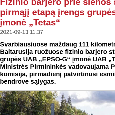
Fizinio barjero prie sienos 
pirmąjį etapą įrengs grup
įmonė „Tetas“
2021-09-13 11:37
Svarbiausiuose maždaug 111 kilometrų
Baltarusija ruožuose fizinio barjero s
grupės UAB „EPSO-G“ įmonė UAB „Te
Ministrės Pirmininkės vadovaujama Pr
komisija, pirmadienį patvirtinusi esmi
bendrove sąlygas.