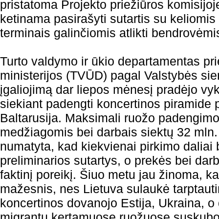
pristatoma Projekto priežiūros komisijoje
ketinama pasirašyti sutartis su keliomi
terminais galinčiomis atlikti bendrovėmi
Turto valdymo ir ūkio departamentas pri
ministerijos (TVŪD) pagal Valstybės si
įgaliojimą dar liepos mėnesį pradėjo vyk
siekiant padengti koncertinos piramide 
Baltarusija. Maksimali ruožo padengimo
medžiagomis bei darbais siektų 32 mln.
numatyta, kad kiekvienai pirkimo dalia
preliminarios sutartys, o prekės bei dar
faktinį poreikį. Šiuo metu jau žinoma, k
mažesnis, nes Lietuva sulaukė tarptauti
koncertinos dovanojo Estija, Ukraina, o 
migrantų kertamuose ruožuose suskubo a