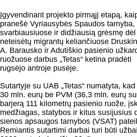
Įgyvendinant projekto pirmąjį etapą, kai
pranešė Vyriausybės Spaudos tarnyba,
svarbiausiuose ir didžiausią grėsmę dėl
neteisėtų migrantų keliančiuose Druskin
A. Barausko ir Adutiškio pasienio užkar
ruožuose darbus „Tetas“ ketina pradėti
rugsėjo antroje pusėje.
Sutartyje su UAB „Tetas“ numatyta, ka
30 mln. eurų be PVM (36,3 mln. eurų su 
barjerą 111 kilometrų pasienio ruože, įs
medžiagas, statybos ir kitus susijusius
sienos apsaugos tarnybos (VSAT) pateik
Remiantis sutartimi darbai turi būti užbai