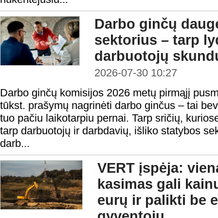
Darbo ginčų daugė
sektorius – tarp l
darbuotojų skundų
2026-07-30 10:27
Darbo ginčų komisijos 2026 metų pirmąjį pusm
tūkst. prašymų nagrinėti darbo ginčus – tai be
tuo pačiu laikotarpiu pernai. Tarp sričių, kurios
tarp darbuotojų ir darbdavių, išliko statybos se
darb...
VERT įspėja: vie
kasimas gali kain
eurų ir palikti be
gyventojų