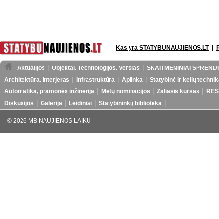
Kas yra STATYBUNAUJIENOS.LT
|
Aktualijos
Objektai. Technologijos. Verslas
SKAITMENINIAI SPRENDI
Architektūra. Interjeras
Infrastruktūra
Aplinka
Statybinė ir kelių technik
Automatika, pramonės inžinerija
Metų nominacijos
Žaliasis kursas
RES
Diskusijos
Galerija
Leidiniai
Statybininkų biblioteka
© 2026 MB NAUJIENOS LAIKU