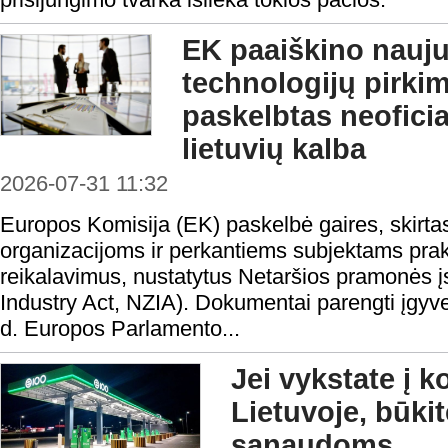
EK paaiškino nauju
technologijų pirki
paskelbtas neofici
lietuvių kalba
2026-07-31 11:32
Europos Komisija (EK) paskelbė gaires, skirta
organizacijoms ir perkantiems subjektams prakt
reikalavimus, nustatytus Netaršios pramonės į
Industry Act, NZIA). Dokumentai parengti įgyv
d. Europos Parlamento...
Jei vykstate į 
Lietuvoje, būki
sąnaudoms