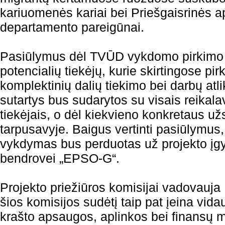
kariuomenės kariai bei Priešgaisrinės a
departamento pareigūnai.
Pasiūlymus dėl TVŪD vykdomo pirkimo 
potencialių tiekėjų, kurie skirtingose pi
komplektinių dalių tiekimo bei darbų atl
sutartys bus sudarytos su visais reikala
tiekėjais, o dėl kiekvieno konkretaus už
tarpusavyje. Baigus vertinti pasiūlymus,
vykdymas bus perduotas už projekto įg
bendrovei „EPSO-G“.
Projekto priežiūros komisijai vadovauja 
šios komisijos sudėtį taip pat įeina vida
krašto apsaugos, aplinkos bei finansų mi