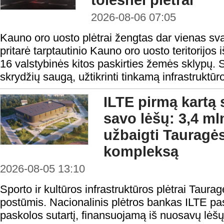
tolesnei plėtrai
2026-08-06 07:05
Kauno oro uosto plėtrai žengtas dar vienas sv
pritarė tarptautinio Kauno oro uosto teritorijos i
16 valstybinės kitos paskirties žemės sklypų. S
skrydžių saugą, užtikrinti tinkamą infrastruktūro
ILTE pirmą kartą 
savo lėšų: 3,4 ml
užbaigti Tauragės
kompleksą
2026-08-05 13:10
Sporto ir kultūros infrastruktūros plėtrai Taura
postūmis. Nacionalinis plėtros bankas ILTE pas
paskolos sutartį, finansuojamą iš nuosavų lėš