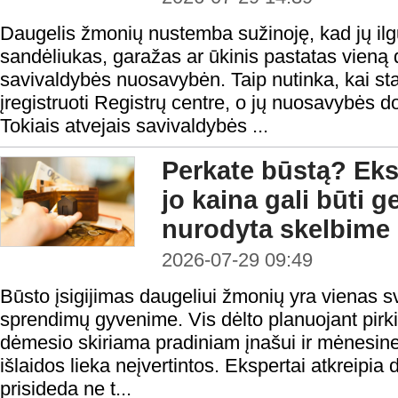
Daugelis žmonių nustemba sužinoję, kad jų il
sandėliukas, garažas ar ūkinis pastatas vieną d
savivaldybės nuosavybėn. Taip nutinka, kai stati
įregistruoti Registrų centre, o jų nuosavybės d
Tokiais atvejais savivaldybės ...
Perkate būstą? Eksp
jo kaina gali būti 
nurodyta skelbime
2026-07-29 09:49
Būsto įsigijimas daugeliui žmonių yra vienas s
sprendimų gyvenime. Vis dėlto planuojant pirk
dėmesio skiriama pradiniam įnašui ir mėnesine
išlaidos lieka neįvertintos. Ekspertai atkreipia
prisideda ne t...