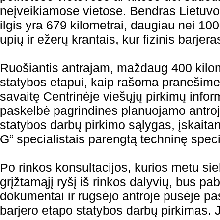
neįveikiamose vietose. Bendras Lietuvo
ilgis yra 679 kilometrai, daugiau nei 10
upių ir ežerų krantais, kur fizinis barje
Ruošiantis antrajam, maždaug 400 kilomet
statybos etapui, kaip rašoma pranešim
savaitę Centrinėje viešųjų pirkimų info
paskelbė pagrindines planuojamo antrojo
statybos darbų pirkimo sąlygas, įskait
G“ specialistais parengtą techninę specif
Po rinkos konsultacijos, kurios metu si
grįžtamąjį ryšį iš rinkos dalyvių, bus pab
dokumentai ir rugsėjo antroje pusėje pas
barjero etapo statybos darbų pirkimas. 