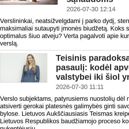
2026-07-30 12:14
Verslininkai, neatsižvelgdami į parko dydį, steng
maksimaliai sutaupyti įmonės biudžetą. Koks s
optimalus šiuo atveju? Verta pagalvoti apie kur
verslą.
Teisinis paradoks
pasaulį: kodėl ap
valstybei iki šiol 
2026-07-30 11:11
Verslo subjektams, patyrusiems nuostolių dėl n
atsiverti gerokai platesnės galimybės ginti sa
bylose. Lietuvos Aukščiausiasis Teismas kreipė
Lietuvos Respublikos baudžiamojo proceso ko
nukentėjusiu...