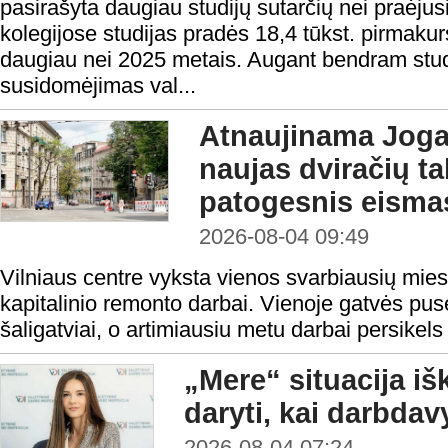
pasirašyta daugiau studijų sutarčių nei praėjusi
kolegijose studijas pradės 18,4 tūkst. pirmakur
daugiau nei 2025 metais. Augant bendram studen
susidomėjimas val...
Atnaujinama Jogai
naujas dviračių tak
patogesnis eisma
2026-08-04 09:49
Vilniaus centre vyksta vienos svarbiausių mies
kapitalinio remonto darbai. Vienoje gatvės pusė
šaligatviai, o artimiausiu metu darbai persikels 
„Mere“ situacija iš
daryti, kai darbda
2026-08-04 07:24