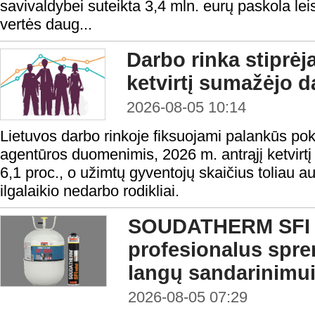
savivaldybei suteikta 3,4 mln. eurų paskola lei
vertės daug...
Darbo rinka stiprėj
ketvirtį sumažėjo d
2026-08-05 10:14
Lietuvos darbo rinkoje fiksuojami palankūs po
agentūros duomenimis, 2026 m. antrąjį ketvirtį
6,1 proc., o užimtų gyventojų skaičius toliau a
ilgalaikio nedarbo rodikliai.
SOUDATHERM SFI 
profesionalus spr
langų sandarinimu
2026-08-05 07:29