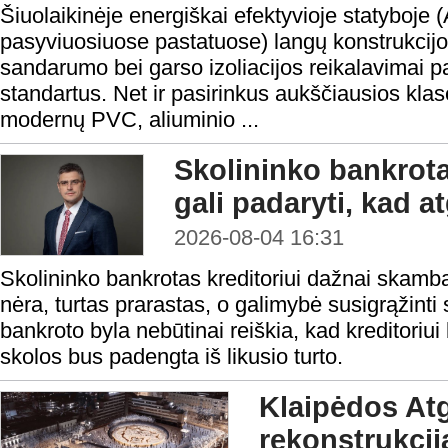
Šiuolaikinėje energiškai efektyvioje statyboje 
pasyviuosiuose pastatuose) langų konstrukcijo
sandarumo bei garso izoliacijos reikalavimai 
standartus. Net ir pasirinkus aukščiausios klasė
modernų PVC, aliuminio ...
Skolininko bankrota
gali padaryti, kad a
2026-08-04 16:31
Skolininko bankrotas kreditoriui dažnai skamba 
nėra, turtas prarastas, o galimybė susigrąžinti
bankroto byla nebūtinai reiškia, kad kreditoriui 
skolos bus padengta iš likusio turto.
Klaipėdos At
rekonstrukcij