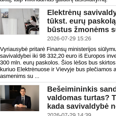
Elektrėnų savivald
tūkst. eurų paskolą 
būstus žmonėms su
2026-07-29 15:26
Vyriausybė pritarė Finansų ministerijos siūlymu
savivaldybei iki 98 332,20 euro iš Europos inv
300 mln. eurų paskolos. Šios lėšos bus skirtos 
kuriuo Elektrėnuose ir Vievyje bus plečiamos
asmenims su ...
Bešeimininkis sandė
valdomas turtas? T
kada savivaldybė ne
2026-07-29 14:39