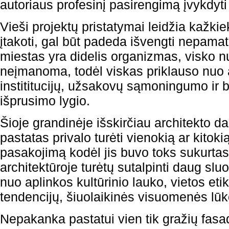
autoriaus profesinį pasirengimą įvykdyti
Vieši projektų pristatymai leidžia kažk
įtakoti, gal būt padeda išvengti nepama
miestas yra didelis organizmas, visko nu
neįmanoma, todėl viskas priklauso nuo a
instititucijų, užsakovų sąmoningumo ir
išprusimo lygio.
Šioje grandinėje išskirčiau architekto
pastatas privalo turėti vienokią ar kitoki
pasakojimą kodėl jis buvo toks sukurtas
architektūroje turėtų sutalpinti daug slu
nuo aplinkos kultūrinio lauko, vietos eti
tendencijų, šiuolaikinės visuomenės lūk
Nepakanka pastatui vien tik gražių fasad