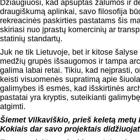
Džiaugiuosi, kad apsuptas žalumos ir d
draugiškumą aplinkai, savo filosofija b
rekreacinės paskirties pastatams šis m
skiriasi nuo įprastų komercinių ar transp
statinių standartų.
Juk ne tik Lietuvoje, bet ir kitose šalyse
medžių grupės išsaugomos ir tampa archi
galima labai retai. Tikiu, kad neįprasti, 
keisti visuomenės supratimą apie šiuola
galimybes iš esmės, kad išskirtinės arc
pastatai yra kryptis, suteikianti galimyb
atgimti.
Šiemet Vilkaviškio, prieš keletą metų
Kokiais dar savo projektais didžiuoja