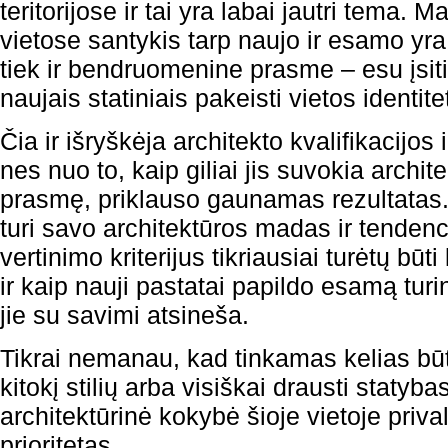
teritorijose ir tai yra labai jautri tema.
vietose santykis tarp naujo ir esamo yr
tiek ir bendruomenine prasme – esu įsit
naujais statiniais pakeisti vietos identitet
Čia ir išryškėja architekto kvalifikacijos
nes nuo to, kaip giliai jis suvokia archit
prasmę, priklauso gaunamas rezultatas.
turi savo architektūros madas ir tendenci
vertinimo kriterijus tikriausiai turėtų būt
ir kaip nauji pastatai papildo esamą turin
jie su savimi atsineša.
Tikrai nemanau, kad tinkamas kelias būtų
kitokį stilių arba visiškai drausti statyba
architektūrinė kokybė šioje vietoje priva
prioritetas.