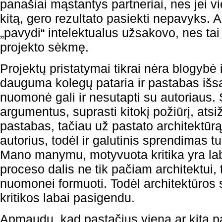
panašiai mąstantys partneriai, nes jei v
kitą, gero rezultato pasiekti nepavyks. A
„pavydi“ intelektualus užsakovo, nes tai 
projekto sėkmę.
Projektų pristatymai tikrai nėra blogybė i
dauguma kolegų pataria ir pastabas išsa
nuomonė gali ir nesutapti su autoriaus. 
argumentus, suprasti kitokį požiūrį, atsi
pastabas, tačiau už pastato architektūrą
autorius, todėl ir galutinis sprendimas t
Mano manymu, motyvuota kritika yra lab
proceso dalis ne tik pačiam architektui,
nuomonei formuoti. Todėl architektūros s
kritikos labai pasigendu.
Apmaudu, kad pastačius vieną ar kitą p