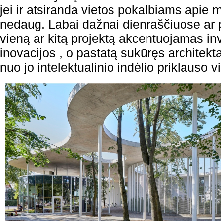
jei ir atsiranda vietos pokalbiams apie me
nedaug. Labai dažnai dienraščiuose ar p
vieną ar kitą projektą akcentuojamas in
inovacijos , o pastatą sukūręs architek
nuo jo intelektualinio indėlio priklauso 