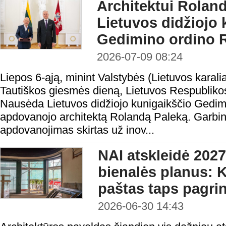
Architektui Roland
Lietuvos didžiojo 
Gedimino ordino R
2026-07-09 08:24
Liepos 6-ąją, minint Valstybės (Lietuvos karal
Tautiškos giesmės dieną, Lietuvos Respubliko
Nausėda Lietuvos didžiojo kunigaikščio Gedimi
apdovanojo architektą Rolandą Paleką. Garbi
apdovanojimas skirtas už inov...
NAI atskleidė 2027
bienalės planus: 
paštas taps pagri
2026-06-30 14:43