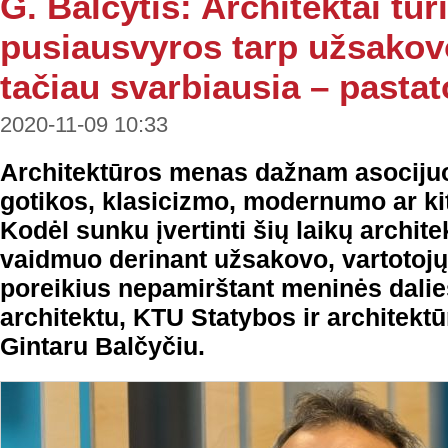
G. Balčytis: Architektai turi
pusiausvyros tarp užsakov
tačiau svarbiausia – pasta
2020-11-09 10:33
Architektūros menas dažnam asocijuoj
gotikos, klasicizmo, modernumo ar kitai
Kodėl sunku įvertinti šių laikų archite
vaidmuo derinant užsakovo, vartotoj
poreikius nepamirštant meninės dalie
architektu, KTU Statybos ir architekt
Gintaru Balčyčiu.