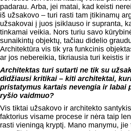
padarau. Arba, jei matai, kad keisti nere
iš užsakovo – turi rasti tam įtikinamų a
užsakovai į juos įsiklauso ir supranta, k
tinkamai veikia. Nors turiu savo kūrybinėj
sunaikintų objektų, tačiau didelio graudu
Architektūra vis tik yra funkcinis objekta
ar jos nebereikia, tikriausia turi keistis i
Architektas turi sutarti ne tik su užsa
didžiausi kritikai – kiti architektai, ku
pristatymus kartais nevengia ir labai 
ryšio vaidmuo?
Vis tiktai užsakovo ir architekto santyki
faktorius visame procese ir nėra taip 
rasti vieningą kryptį. Mano manymu, jie tu