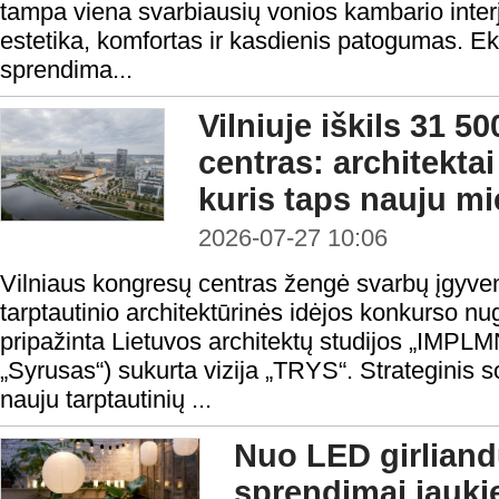
tampa viena svarbiausių vonios kambario interje
estetika, komfortas ir kasdienis patogumas. Ek
sprendima...
Vilniuje iškils 31 5
centras: architektai
kuris taps nauju mi
2026-07-27 10:06
Vilniaus kongresų centras žengė svarbų įgyve
tarptautinio architektūrinės idėjos konkurso nu
pripažinta Lietuvos architektų studijos „IMPL
„Syrusas“) sukurta vizija „TRYS“. Strateginis so
nauju tarptautinių ...
Nuo LED girliandų
sprendimai jauk