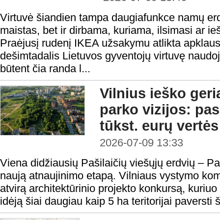
Virtuvė šiandien tampa daugiafunkce namų erd
maistas, bet ir dirbama, kuriama, ilsimasi ar 
Praėjusį rudenį IKEA užsakymu atlikta apklau
dešimtadalis Lietuvos gyventojų virtuvę naudo
būtent čia randa l...
Vilnius ieško ger
parko vizijos: pa
tūkst. eurų vertė
2026-07-09 13:33
Viena didžiausių Pašilaičių viešųjų erdvių – Pa
naują atnaujinimo etapą. Vilniaus vystymo kom
atvirą architektūrinio projekto konkursą, kuriuo
idėją šiai daugiau kaip 5 ha teritorijai paversti 