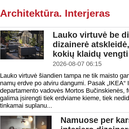
Architektūra. Interjeras
Lauko virtuvė be di
dizainerė atskleidė,
kokių klaidų vengti
2026-08-07 06:15
Lauko virtuvė šiandien tampa ne tik maisto gami
namų erdve po atviru dangumi. Pasak „IKEA“ In
departamento vadovės Mortos Bučinskienės, fu
galima įsirengti tiek erdviame kieme, tiek nedi
tinkamai suplanu...
Namuose per karš