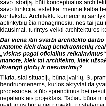
savo istoriją, būti konceptualus archite
savo funkcija, estetika, menine kalba b
kontekstu. Architekto komercinių santy
aplinkybių čia nenagrinėsiu, nes tai jau 
klausimai, turintys veikti architektūros 
Dar viena itin svarbi architekto darb
Matome kiek daug bendruomenių reakc
„viskas pagal oficialius reikalavimus“
manote, kiek tai architekto, kiek užs
išvengti ginčų ir nesutarimų?
Tikriausiai situacijų būna įvairių. Suprant
bendruomenėms, kurios aktyviai dalyva
procesuose, siūlo sprendimus bei nesut
nepalankiais projektais. Tačiau būna ir 
neįdomūs būna nei projektų pristatymai, 