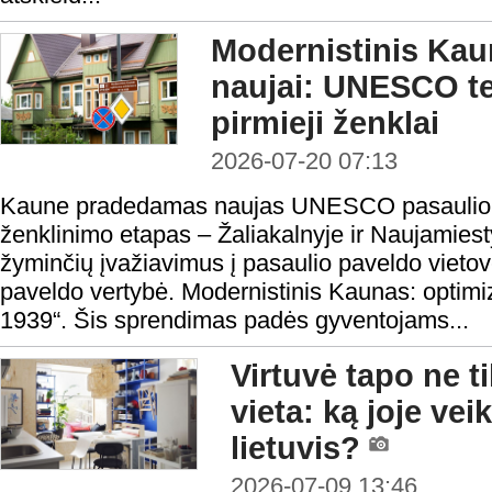
Modernistinis Ka
naujai: UNESCO ter
pirmieji ženklai
2026-07-20 07:13
Kaune pradedamas naujas UNESCO pasaulio pa
ženklinimo etapas – Žaliakalnyje ir Naujamiest
žyminčių įvažiavimus į pasaulio paveldo vie
paveldo vertybė. Modernistinis Kaunas: optim
1939“. Šis sprendimas padės gyventojams...
Virtuvė tapo ne 
vieta: ką joje vei
lietuvis?
2026-07-09 13:46