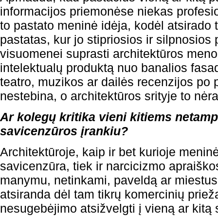
informacijos priemonėse niekas profesio
to pastato meninė idėja, kodėl atsirado 
pastatas, kur jo stipriosios ir silpnosios
visuomenei suprasti architektūros meno p
intelektualų produktą nuo banalios fasa
teatro, muzikos ar dailės recenzijos po
nestebina, o architektūros srityje to nėra
Ar kolegų kritika vieni kitiems netam
savicenzūros įrankiu?
Architektūroje, kaip ir bet kurioje meninė
savicenzūra, tiek ir narcicizmo apraišk
manymu, netinkami, paveldą ar miestus
atsiranda dėl tam tikrų komercinių priež
nesugebėjimo atsižvelgti į vieną ar kitą