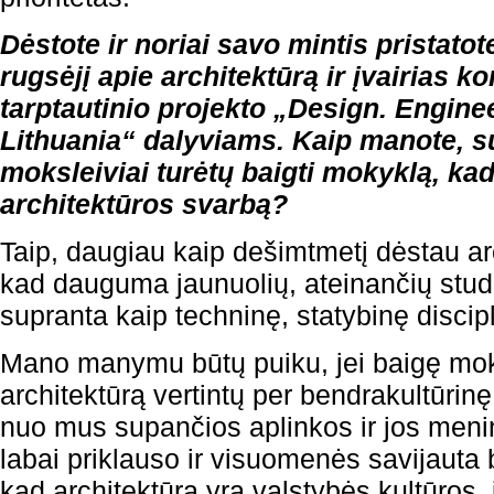
Dėstote ir noriai savo mintis pristato
rugsėjį apie architektūrą ir įvairias 
tarptautinio projekto „Design. Engine
Lithuania“ dalyviams. Kaip manote, s
moksleiviai turėtų baigti mokyklą, ka
architektūros svarbą?
Taip, daugiau kaip dešimtmetį dėstau a
kad dauguma jaunuolių, ateinančių studij
supranta kaip techninę, statybinę discip
Mano manymu būtų puiku, jei baigę mok
architektūrą vertintų per bendrakultūrin
nuo mus supančios aplinkos ir jos meni
labai priklauso ir visuomenės savijauta 
kad architektūra yra valstybės kultūros, 