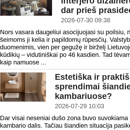
interjero dizainer
dar prieš prasid
2026-07-30 09:38
Nors vasara daugeliui asocijuojasi su poilsiu,
šeimoms ji kelia ir papildomų rūpesčių. Vals
duomenimis, vien per gegužę ir birželį Lietuvoj
kūdikių – vidutiniškai po 46 kasdien. Tad tėva
kaip namuose ...
Estetiška ir prakt
sprendimai šiandi
kambariuose?
2026-07-29 10:03
Dar visai neseniai dušo zona buvo suvokiama v
kambario dalis. Tačiau šiandien situacija pasi