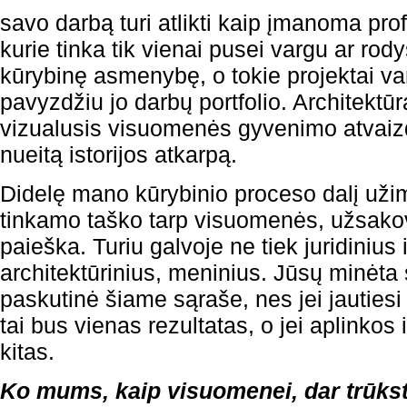
savo darbą turi atlikti kaip įmanoma pro
kurie tinka tik vienai pusei vargu ar rod
kūrybinę asmenybę, o tokie projektai va
pavyzdžiu jo darbų portfolio. Architektūr
vizualusis visuomenės gyvenimo atvaizd
nueitą istorijos atkarpą.
Didelę mano kūrybinio proceso dalį užim
tinkamo taško tarp visuomenės, užsakov
paieška. Turiu galvoje ne tiek juridinius
architektūrinius, meninius. Jūsų minėta 
paskutinė šiame sąraše, nes jei jautiesi
tai bus vienas rezultatas, o jei aplinkos 
kitas.
Ko mums, kaip visuomenei, dar trūks