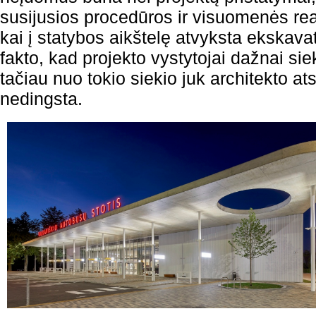
susijusios procedūros ir visuomenės reak
kai į statybos aikštelę atvyksta ekskavato
fakto, kad projekto vystytojai dažnai sie
tačiau nuo tokio siekio juk architekto 
nedingsta.