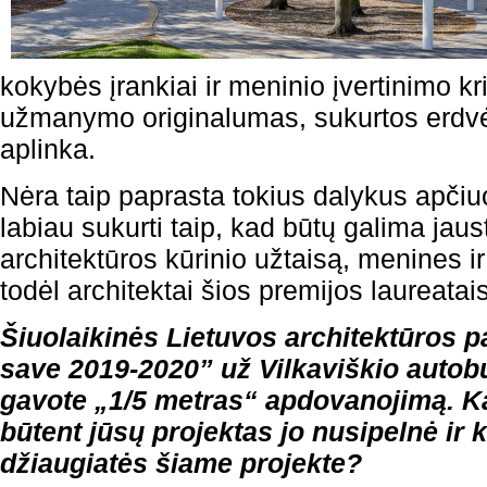
kokybės įrankiai ir meninio įvertinimo krit
užmanymo originalumas, sukurtos erdvė
aplinka.
Nėra taip paprasta tokius dalykus apčiuopt
labiau sukurti taip, kad būtų galima jaust
architektūros kūrinio užtaisą, menines ir
todėl architektai šios premijos laureata
Šiuolaikinės Lietuvos architektūros p
save 2019-2020” už Vilkaviškio autobu
gavote „1/5 metras“ apdovanojimą. K
būtent jūsų projektas jo nusipelnė ir 
džiaugiatės šiame projekte?