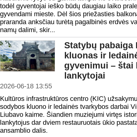
todėl gyventojai ieško būdų daugiau laiko prale
gyvendami mieste. Dėl šios priežasties balkon
praranda anksčiau turėtą pagalbinės erdvės va
namų dalimi, skir...
Statybų pabaiga 
kluonas ir ledain
gyvenimui – štai
lankytojai
2026-06-18 13:55
Kultūros infrastruktūros centro (KIC) užsakymu
sodybos kluono ir ledainės tvarkybos darbai V
Liubavo kaime. Šiandien muziejumi virtęs istor
lankytojus dar dviem restauruotais ūkio pastata
ansamblio dalis.