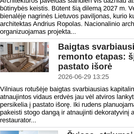
Architektūros paveldas šiandien vis dažniau ats
būtinybės keistis. Būtent šią dilemą 2027 m. V
bienalėje nagrinės Lietuvos paviljonas, kurio k
architektas Andrius Ropolas. Nacionalinio archi
organizuojamas projekta...
Baigtas svarbiausi
remonto etapas: šį
pastato išorė
2026-06-29 13:25
Vilniaus rotušėje baigtas svarbiausias kapital
atnaujintos vidaus erdvės jau vėl atviros lank
persikelia į pastato išorę. Iki rudens planuojam
pakeisti stogo dangą ir atnaujinti dekoratyvin
restaurator...