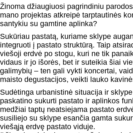
Žinoma džiaugiuosi pagrindiniu parodo
mano projektas atkreipė tarptautinės k
santykiu su gamtine aplinka?
Sukūriau pastatą, kuriame sklype augan
integruoti į pastato struktūrą. Taip atsir
viešoji erdvė po stogu, kuri ne tik panai
vidaus ir jo išorės, bet ir suteikia šiai v
galimybių – ten gali vykti koncertai, vaid
maisto degustacijos, veikti lauko kavin
Sudėtinga urbanistinė situacija ir skly
paskatino sukurti pastato ir aplinkos fun
medžiai taptų neatsiejama pastato erdvė
susiliejo su sklype esančia gamta sukur
viešąją erdvę pastato viduje.