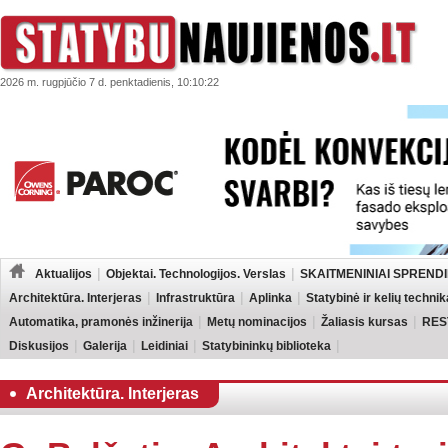
2026 m. rugpjūčio 7 d. penktadienis, 10:10:22
Aktualijos
Objektai. Technologijos. Verslas
SKAITMENINIAI SPRENDI
Architektūra. Interjeras
Infrastruktūra
Aplinka
Statybinė ir kelių technik
Automatika, pramonės inžinerija
Metų nominacijos
Žaliasis kursas
RES
Diskusijos
Galerija
Leidiniai
Statybininkų biblioteka
Architektūra. Interjeras