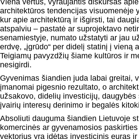
Viena vertus, vyraujantis diskursas apie
architektūros tendencijas visuomenėje 
kur apie architektūrą ir išgirsti, tai dau
atspalviu – pastatė ar suprojektavo net
senamiestyje, numato užstatyti ar jau už
erdvę, „įgrūdo“ per didelį statinį į vieną ar 
Teigiamų pavyzdžių šiame kultūros ir m
nesigirdi.
Gyvenimas šiandien juda labai greitai, vis
įmanomai pigesnio rezultato, o architek
užsakovo, didelių investicijų, daugybė
įvairių interesų derinimo ir begalės kito
Absoliuti dauguma šiandien Lietuvoje s
komercinės ar gyvenamosios paskirties i
vektorius yra įdėtas investicinis euras ir