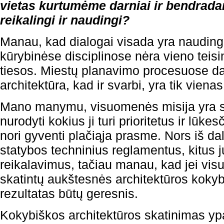
vietas kurtumėme darniai ir bendrada
reikalingi ir naudingi?
Manau, kad dialogai visada yra naudingi
kūrybinėse disciplinose nėra vieno teisi
tiesos. Miestų planavimo procesuose dal
architektūra, kad ir svarbi, yra tik vienas 
Mano manymu, visuomenės misija yra su
nurodyti kokius ji turi prioritetus ir lūkes
nori gyventi plačiąja prasme. Nors iš dal
statybos techninius reglamentus, kitus ju
reikalavimus, tačiau manau, kad jei vis
skatintų aukštesnės architektūros kokybė
rezultatas būtų geresnis.
Kokybiškos architektūros skatinimas yp