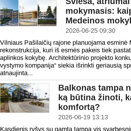
Šviesa, atriumai
mokymasis: kaip
Medeinos moky
2026-06-25 09:30
Vilniaus Pašilaičių rajone planuojama esminė
rekonstrukcija, kuri iš esmės pakeis tiek pasta
aplinkos kokybę. Architektūrinio projekto konku
vystymo kompanija“ siekia išrinkti geriausią s
atnaujinta...
Balkonas tampa n
ką būtina žinoti, k
komfortą?
2026-06-19 13:13
Kasdienis ryšys su gamta tampa vis svarbesniu