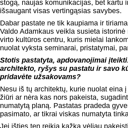
stogą, naujas komunikacijas, bet kartu ir
išsaugant visas vertingąsias savybes.
Dabar pastate ne tik kaupiama ir tiriama
Valdo Adamkaus veikla susieta istorinė
virto kultūros centru, kuris mielai lanko
nuolat vyksta seminarai, pristatymai, pa
Stotis pastatyta, apdovanojimai įteikti
architekto, ryšys su pastatu ir savo kū
pridavėte užsakovams?
Nesu iš tų architektų, kurie nuolat eina 
žiūri ar nėra kas nors pakeista, sugadin
numatytą planą. Pastatas pradeda gyve
pasimato, ar tikrai viskas numatyta tink
Jei išties ten reikia kažką vėliau pakeisti