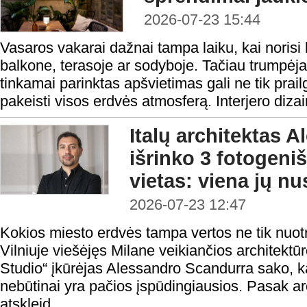
2026-07-23 15:44
Vasaros vakarai dažnai tampa laiku, kai norisi 
balkone, terasoje ar sodyboje. Tačiau trumpėj
tinkamai parinktas apšvietimas gali ne tik prailg
pakeisti visos erdvės atmosferą. Interjero dizain
Italų architektas 
išrinko 3 fotogeni
vietas: viena jų n
2026-07-23 12:47
Kokios miesto erdvės tampa vertos ne tik nuotr
Vilniuje viešėjęs Milane veikiančios architektū
Studio“ įkūrėjas Alessandro Scandurra sako, k
nebūtinai yra pačios įspūdingiausios. Pasak arc
atskleid...