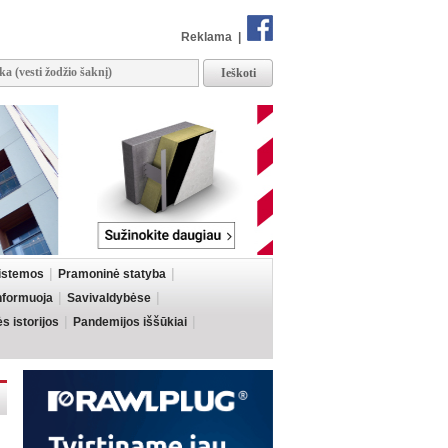
Reklama
|
sistemos
Pramoninė statyba
informuoja
Savivaldybėse
 istorijos
Pandemijos iššūkiai