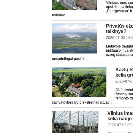
Vilniaus mechani
apskrities atlie
„Energesman“ ir 
reikalavi...
Privatūs eže
telkinys?
2026-07-03 14:
Lietuvoje daugum
priklauso ir val
ežerų statusas s
nesudėtingai pasitik...
Kazlų R
kelia g
2026-07-0
Jūrės tven
žmonių saug
remonto da
savivaldybės lygio ekstremali situac...
Vilnius ima
kelia naujo 
2026-07-02 09: