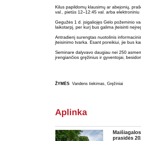
Kilus papildomų klausimų ar abejonių, praš
val., pietūs 12–12:45 val. arba elektronini
Gegužės 1 d. įsigaliojęs Gėlo požeminio va
laikotarpį, per kurį bus galima įteisinti neįr
Antradienį surengtas nuotolinis informacin
įteisinimo tvarka. Esant poreikiui, jie bus k
Seminare dalyvavo daugiau nei 250 asmenų: 
įrengiančios gręžinius ir gyventojai, besido
ŽYMĖS
Vandens tiekimas
,
Gręžiniai
Aplinka
Maišiagalos 
prasidės 20