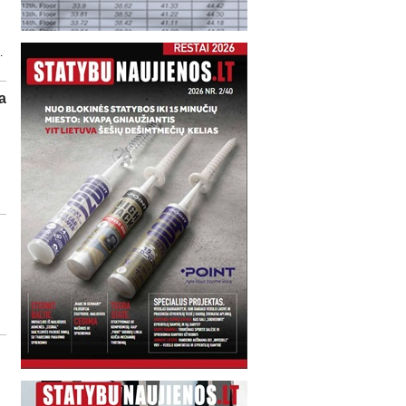
.
a
s