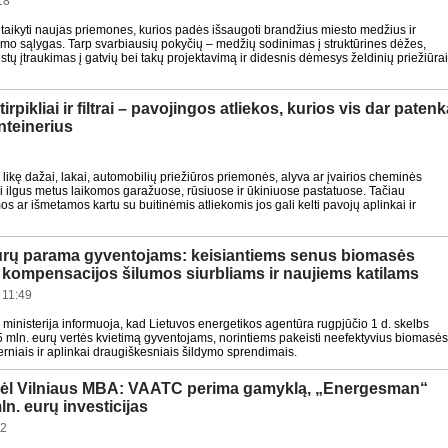
18
 taikyti naujas priemones, kurios padės išsaugoti brandžius miesto medžius ir
imo sąlygas. Tarp svarbiausių pokyčių – medžių sodinimas į struktūrines dėžes,
stų įtraukimas į gatvių bei takų projektavimą ir didesnis dėmesys želdinių priežiūrai
tirpikliai ir filtrai – pavojingos atliekos, kurios vis dar patenk
nteinerius
ikę dažai, lakai, automobilių priežiūros priemonės, alyva ar įvairios cheminės
 ilgus metus laikomos garažuose, rūsiuose ir ūkiniuose pastatuose. Tačiau
s ar išmetamos kartu su buitinėmis atliekomis jos gali kelti pavojų aplinkai ir
eurų parama gyventojams: keisiantiems senus biomasės
– kompensacijos šilumos siurbliams ir naujiems katilams
 11:49
 ministerija informuoja, kad Lietuvos energetikos agentūra rugpjūčio 1 d. skelbs
 mln. eurų vertės kvietimą gyventojams, norintiems pakeisti neefektyvius biomasė
erniais ir aplinkai draugiškesniais šildymo sprendimais.
dėl Vilniaus MBA: VAATC perima gamyklą, „Energesman“
n. eurų investicijas
32