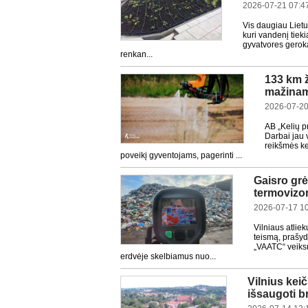
2026-07-21 07:4
Vis daugiau Lietu
kuri vandenį tieki
gyvatvores geroka
renkan...
133 km ž
mažinam
2026-07-20
AB „Kelių p
Darbai jau 
reikšmės ke
poveikį gyventojams, pagerinti ...
Gaisro gr
termovizor
2026-07-17 1
Vilniaus atlie
teismą, prašy
„VAATC“ veiksm
erdvėje skelbiamus nuo...
Vilnius kei
išsaugoti b