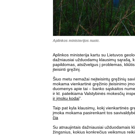
Aplinkos ministerijos nuotr.
Aplinkos ministerija kartu su Lietuvos geo
dažniausiai užduodamų klausimų sąrašą, ku
papildomas, atsižvelgus į problemas, kliūtis,
įteisinti gręžinį.
Šiuo metu nemažai neįteisintų gręžinių savi
mokama vienkartinė gręžinio įteisinimo įmok
duomenys apie tai – banko sąskaitos numer
ir kt. pateikiama Valstybinės mokesčių inspekc
ir įmokų kodai
“.
Taip pat kyla klausimų, kokį vienkartinės grę
įmoka mokama pasirenkant tos savivaldybės ko
čia
Su atnaujintais dažniausiai užduodamais kl
žingsnius, kokius konkrečius veiksmus reikia 