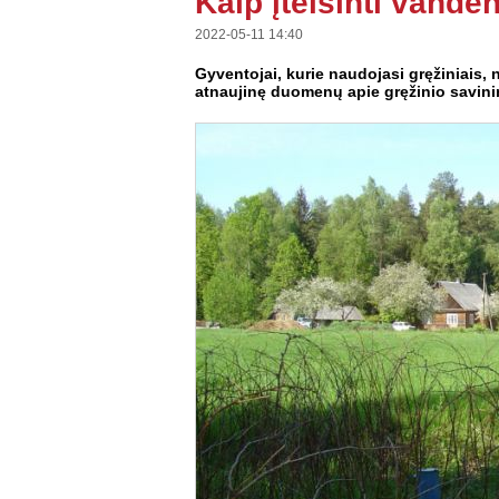
Kaip įteisinti vande
2022-05-11 14:40
Gyventojai, kurie naudojasi gręžiniais, 
atnaujinę duomenų apie gręžinio savinink