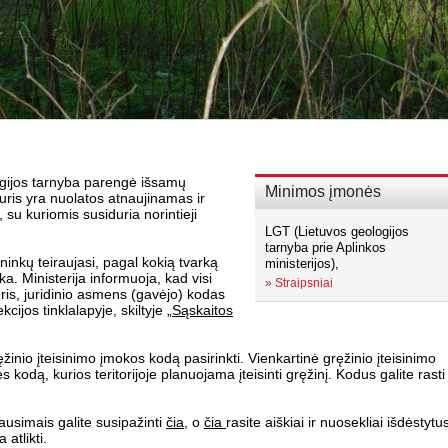
logijos tarnyba parengė išsamų
Minimos įmonės
ris yra nuolatos atnaujinamas ir
 su kuriomis susiduria norintieji
LGT (Lietuvos geologijos
tarnyba prie Aplinkos
ninkų teiraujasi, pagal kokią tvarką
ministerijos),
a. Ministerija informuoja, kad visi
»
Straipsniai
is, juridinio asmens (gavėjo) kodas
ijos tinklalapyje, skiltyje „
Sąskaitos
žinio įteisinimo įmokos kodą pasirinkti. Vienkartinė gręžinio įteisinimo
dą, kurios teritorijoje planuojama įteisinti gręžinį. Kodus galite rasti
ausimais galite susipažinti
čia
, o
čia
rasite aiškiai ir nuosekliai išdėstytu
atlikti.