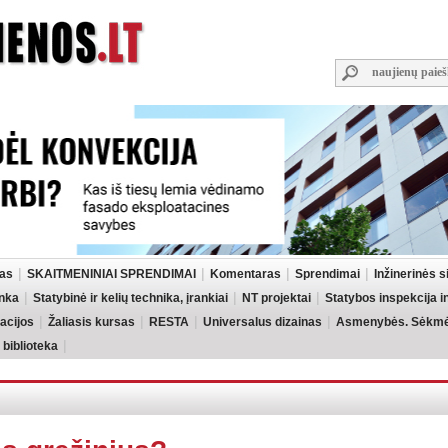
las
SKAITMENINIAI SPRENDIMAI
Komentaras
Sprendimai
Inžinerinės 
inka
Statybinė ir kelių technika, įrankiai
NT projektai
Statybos inspekcija 
acijos
Žaliasis kursas
RESTA
Universalus dizainas
Asmenybės. Sėkmės
 biblioteka