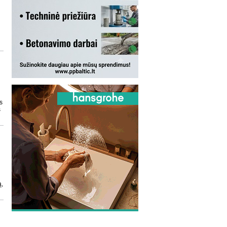
,
s
s
ą,
i