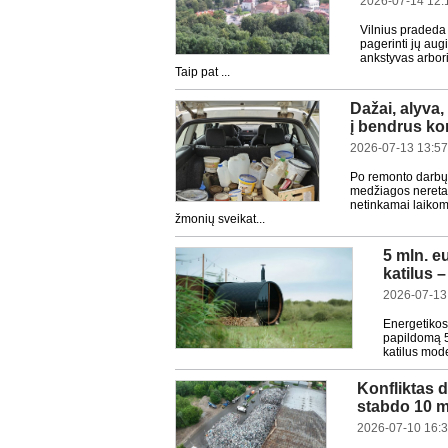
2026-07-14 12:
Vilnius pradeda
pagerinti jų aug
ankstyvas arbori
Taip pat ...
Dažai, alyva, 
į bendrus ko
2026-07-13 13:57
Po remonto darbų l
medžiagos neretai
netinkamai laikomo
žmonių sveikat...
5 mln. 
katilus 
2026-07-13
Energetikos
papildomą 5
katilus mod
Konfliktas 
stabdo 10 ml
2026-07-10 16: