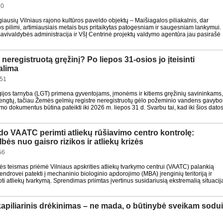
20
iausių Vilniaus rajono kultūros paveldo objektų – Maišiagalos piliakalnis, dar
pilimi, artimiausiais metais bus pritaikytas patogesniam ir saugesniam lankymui.
savivaldybės administracija ir VšĮ Centrinė projektų valdymo agentūra jau pasirašė
 neregistruotą gręžinį? Po liepos 31-osios jo įteisinti
alima
:51
gijos tarnyba (LGT) primena gyventojams, įmonėms ir kitiems gręžinių savininkams
rengtų, tačiau Žemės gelmių registre neregistruotų gėlo požeminio vandens gavybo
nimo dokumentus būtina pateikti iki 2026 m. liepos 31 d. Svarbu tai, kad iki šios dato
do VAATC perimti atliekų rūšiavimo centro kontrolę:
lbės nuo gaisro rizikos ir atliekų krizės
56
kės teismas priėmė Vilniaus apskrities atliekų tvarkymo centrui (VAATC) palankią
 bendrovei patekti į mechaninio biologinio apdorojimo (MBA) įrenginių teritoriją ir
ti atliekų tvarkymą. Sprendimas priimtas įvertinus susidariusią ekstremalią situacij
kapiliarinis drėkinimas – ne mada, o būtinybė sveikam sodu