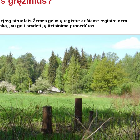
ns gręžinius?
neįregistruotais Žemės gelmių registre ar šiame registre nėra
ą, jau gali pradėti jų įteisinimo procedūras.