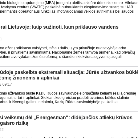
nio biologinio apdorojimo (MBA) įrenginių ateitis atsidūrė dėmesio centre. Vilniau
kų tvarkymo centras (VAATC) paskelbė nutraukiantis eksploatavimo sutartį su UAB
perimantis operatoriaus funkcijas, motyvuodamas veiklos sutrikimais bei saugos
rai Lietuvoje: kaip sužinoti, kam priklauso vandens
41
a ežerų priklauso valstybei, tačiau dalis jų yra privačioje nuosavybėje arba
stybei, ir privatiems savininkams. Nacionalinė žemės tarnyba primena, kad privačių
usiformavo vykdant žemės reformą, o šiandien kiekvienas gyventojas gali
ūdoje paskelbta ekstremali situacija: Jūrės užtvankos būkl
rėsmę žmonėms ir aplinkai
3 09:17
kinio užtvankos būklė Kazlų Rūdos savivaldybėje pripažinta kelianti realią grėsmę
umui, turtui ir aplinkai. Siekiant kuo greičiau pradėti avarinės būklės statinio
rbus ir išvengti galimų nelaimių, Kazlų Rūdos savivaldybėje paskelbta
si veiksmų dėl „Energesman“: didėjančios atliekų krūvos
gaisro riziką
52