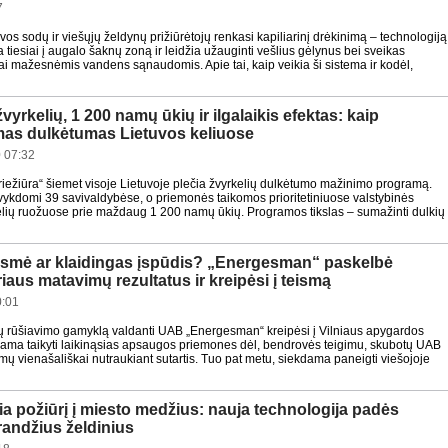
7
vos sodų ir viešųjų želdynų prižiūrėtojų renkasi kapiliarinį drėkinimą – technologiją
a tiesiai į augalo šaknų zoną ir leidžia užauginti vešlius gėlynus bei sveikas
i mažesnėmis vandens sąnaudomis. Apie tai, kaip veikia ši sistema ir kodėl,
vyrkelių, 1 200 namų ūkių ir ilgalaikis efektas: kaip
as dulkėtumas Lietuvos keliuose
 07:32
riežiūra“ šiemet visoje Lietuvoje plečia žvyrkelių dulkėtumo mažinimo programą.
vykdomi 39 savivaldybėse, o priemonės taikomos prioritetiniuose valstybinės
lių ruožuose prie maždaug 1 200 namų ūkių. Programos tikslas – sumažinti dulkių
ėsmė ar klaidingas įspūdis? „Energesman“ paskelbė
iaus matavimų rezultatus ir kreipėsi į teismą
0:01
kų rūšiavimo gamyklą valdanti UAB „Energesman“ kreipėsi į Vilniaus apygardos
dama taikyti laikinąsias apsaugos priemones dėl, bendrovės teigimu, skubotų UAB
ų vienašališkai nutraukiant sutartis. Tuo pat metu, siekdama paneigti viešojoje
čia požiūrį į miesto medžius: nauja technologija padės
randžius želdinius