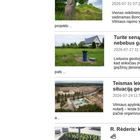
2026-07-31 07:
Vienas reikšming
vadinamas Bonos 
Vilniaus rajono 
projekto ...
Turite seną
nebebus g
2026-07-27 11
Lietuvos geolo
kad anksčiau į
gręžinių įteisi
pats ...
Teismas lei
situaciją ge
2026-07-24 11:
Vilniaus apylin
nutartį – leista
pačiai organizuo
a...
R. Rėderis: 