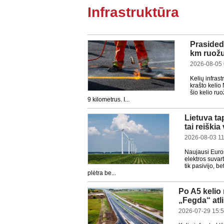
Infrastruktūra
Prasideda
km ruožu
2026-08-05 
Kelių infras
krašto kelio
šio kelio ru
9 kilometrus. I...
Lietuva ta
tai reiški
2026-08-03 11
Naujausi Euros
elektros suvar
tik pasivijo, b
plėtra be...
Po A5 kelio 
„Fegda“ atl
2026-07-29 15: