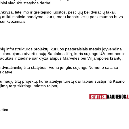
iniai viaduko statybos darbai.
kryža, lėtėjimo ir greitėjimo juostos, pėsčiųjų bei dviračių takai,
atlikti statinio bandymai, kurių metu konstrukcijų patikimumas buvo
 sunkvežimiais.
bių infrastruktūros projektų, kuriuos pastaraisiais metais įgyvendina
 planuojama atverti naują Santakos tiltą, kuris sujungs Užnemunės ir
viadukas ir žiedinė sankryža abipus Marvelės bei Vilijampolės krantų.
i dviratininkų tiltų statybos. Viena jungtis sujungs Nemuno salą su
s gatve.
naujų tiltų projektų, kurie ateityje turėtų dar labiau sustiprinti Kauno
ėjimą tarp skirtingų miesto rajonų.
uktūra