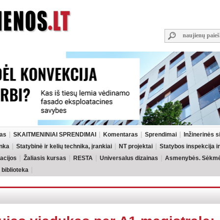
las
SKAITMENINIAI SPRENDIMAI
Komentaras
Sprendimai
Inžinerinės 
inka
Statybinė ir kelių technika, įrankiai
NT projektai
Statybos inspekcija 
acijos
Žaliasis kursas
RESTA
Universalus dizainas
Asmenybės. Sėkmės
 biblioteka