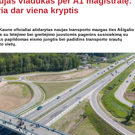
ujas viadukas per A1 magistralę:
ia dar viena kryptis
aune oficialiai atidarytas naujas transporto mazgas ties Ašigalio
as su lėtėjimo bei greitėjimo juostomis pagerins susisiekimą su
eiks papildomas eismo jungtis bei padidins transporto srautų
o vietų.