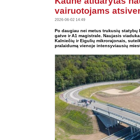
Kaune atidarytas na
vairuotojams atsiver
2026-06-02 14:49
Po daugiau nei metus trukusių statybų K
gatve ir A1 magistrale. Naujasis viaduk
Kalniečių ir Eigulių mikrorajonais, sut
pralaidumą vienoje intensyviausių miest