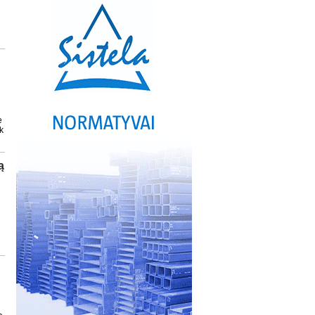
e
k
ą