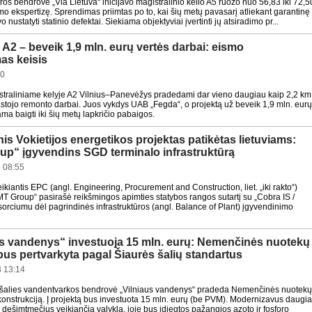
ūros bendrovė „Via Lietuva“ inicijavo magistralinio kelio A5 ruožo nuo 56,83 iki 72,5
imo ekspertizę. Sprendimas priimtas po to, kai šių metų pavasarį atliekant garantinę
 nustatyti statinio defektai. Siekiama objektyviai įvertinti jų atsiradimo pr...
 A2 – beveik 1,9 mln. eurų vertės darbai: eismo
as keisis
30
straliniame kelyje A2 Vilnius–Panevėžys pradedami dar vieno daugiau kaip 2,2 km
astojo remonto darbai. Juos vykdys UAB „Fegda“, o projektą už beveik 1,9 mln. eur
a baigti iki šių metų lapkričio pabaigos.
nis Vokietijos energetikos projektas patikėtas lietuviams:
up“ įgyvendins SGD terminalo infrastruktūrą
 08:55
ikiantis EPC (angl. Engineering, Procurement and Construction, liet. „iki rakto“)
T Group“ pasirašė reikšmingos apimties statybos rangos sutartį su „Cobra IS /
orciumu dėl pagrindinės infrastruktūros (angl. Balance of Plant) įgyvendinimo
us vandenys“ investuoja 15 mln. eurų: Nemenčinės nuotekų
bus pertvarkyta pagal Šiaurės šalių standartus
 13:14
 šalies vandentvarkos bendrovė „Vilniaus vandenys“ pradeda Nemenčinės nuotekų
konstrukciją. Į projektą bus investuota 15 mln. eurų (be PVM). Modernizavus daugi
s dešimtmečius veikiančią valyklą, joje bus įdiegtos pažangios azoto ir fosforo