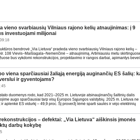
 vieno svarbiausių Vilniaus rajono kelių atnaujinimas: į 9
s investuojami milijonai
09:18
truktūros bendrovė „Via Lietuva“ pradeda vieno svarbiausių Vilniaus rajono kelių –
 Nr. 108 Vievis–Maišiagala–Nemenčinė – atnaujinimą. Artimiausiu metu skirtinguos
ožuose bus vykdomi rekonstrukcijos, projektavimo ir rangos darbai, apimantys bevei
po viena sparčiausiai žaliąją energiją auginančių ES šalių: k
a verslui ir gyventojams?
:45
tato duomenys rodo, kad 2021–2025 m. Lietuvoje atsinaujinančių šaltinių dalis
tojime augo sparčiausiai tarp visų Europos Sąjungos valstybių. 2025 m. Lietuva ne
et ir aplenkė ES vidurkį – 49,9 proc. Šį proveržį lėmė sparti saulės ir vėjo elektrinių
rekonstrukcijos – defektai: „Via Lietuva“ aiškinsis įmonės
iktų darbų kokybę
55