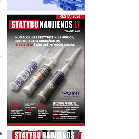
0
ų
au