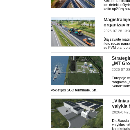
Kelių infrastrukt
km defektų ištyr
kelio apžiūrą buvo
Magistralėje
organizavim
2026-07-28 13:
Šią savaitę magi
ilgio ruožo papr
su PVM planuojam
Strategi
„MT Gro
2026-07-28
Europoje ve
rangovas „M
Sener“ kons
Vokietijos SGD terminale. Str...
„Vilnia
valykla 
2026-07-23
Didžiausia
valyklos re
kaip keturi