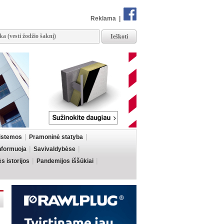
Reklama
|
sistemos
Pramoninė statyba
informuoja
Savivaldybėse
 istorijos
Pandemijos iššūkiai