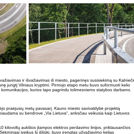
važiavimas ir išvažiavimas iš miesto, pagerinęs susisiekimą su Kalnieči
esnę jungtį Vilniaus kryptimi. Pirmojo etapo metu buvo suformuoti kelio
s komunikacijos, kurios tapo pagrindu tolimesniems statybos darbams.
dėjo praėjusių metų pavasarį. Kauno miesto savivaldybė projektą
biaudama su bendrove „Via Lietuva“, anksčiau veikusia kaip Lietuvos
0 kilovoltų aukštos įtampos elektros perdavimo linijos, priklausančios
Sėkmingai įveikus šį iššūkį, buvo įrengtas užvažiavimo kelias