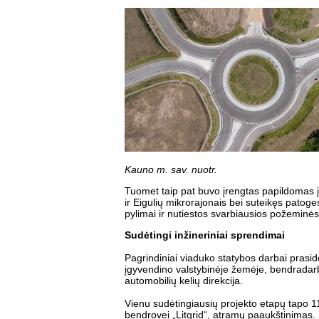
Kauno m. sav. nuotr.
Tuomet taip pat buvo įrengtas papildomas į
ir Eigulių mikrorajonais bei suteikęs patog
pylimai ir nutiestos svarbiausios požeminė
Sudėtingi inžineriniai sprendimai
Pagrindiniai viaduko statybos darbai prasi
įgyvendino valstybinėje žemėje, bendradar
automobilių kelių direkcija.
Vienu sudėtingiausių projekto etapų tapo 11
bendrovei „Litgrid“, atramų paaukštinimas. 