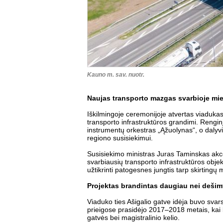
Kauno m. sav. nuotr.
Naujas transporto mazgas svarbioje mies
Iškilmingoje ceremonijoje atvertas viaduka
transporto infrastruktūros grandimi. Rengi
instrumentų orkestras „Ąžuolynas“, o dalyvi
regiono susisiekimui.
Susisiekimo ministras Juras Taminskas akcent
svarbiausių transporto infrastruktūros objek
užtikrinti patogesnes jungtis tarp skirtingų m
Projektas brandintas daugiau nei dešim
Viaduko ties Ašigalio gatve idėja buvo svar
prieigose prasidėjo 2017–2018 metais, kai 
gatvės bei magistralinio kelio.