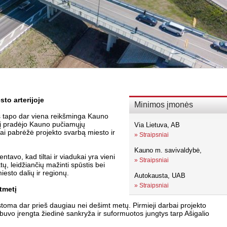
to arterijoje
Minimos įmonės
s tapo dar viena reikšminga Kauno
nį pradėjo Kauno pučiamųjų
Via Lietuva, AB
ai pabrėžė projekto svarbą miesto ir
»
Straipsniai
Kauno m. savivaldybė,
avo, kad tiltai ir viadukai yra vieni
»
Straipsniai
tų, leidžiančių mažinti spūstis bei
iesto dalių ir regionų.
Autokausta, UAB
»
Straipsniai
tmetį
stoma dar prieš daugiau nei dešimt metų. Pirmieji darbai projekto
buvo įrengta žiedinė sankryža ir suformuotos jungtys tarp Ašigalio