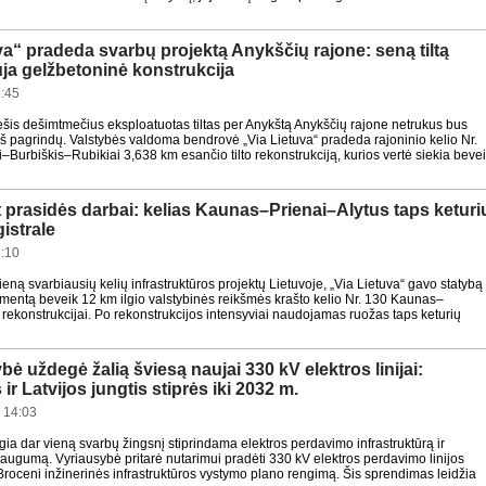
va“ pradeda svarbų projektą Anykščių rajone: seną tiltą
ja gelžbetoninė konstrukcija
:45
šis dešimtmečius eksploatuotas tiltas per Anykštą Anykščių rajone netrukus bus
iš pagrindų. Valstybės valdoma bendrovė „Via Lietuva“ pradeda rajoninio kelio Nr.
–Burbiškis–Rubikiai 3,638 km esančio tilto rekonstrukciją, kurios vertė siekia beve
 prasidės darbai: kelias Kaunas–Prienai–Alytus taps keturi
istrale
:10
eną svarbiausių kelių infrastruktūros projektų Lietuvoje, „Via Lietuva“ gavo statybą
umentą beveik 12 km ilgio valstybinės reikšmės krašto kelio Nr. 130 Kaunas–
 rekonstrukcijai. Po rekonstrukcijos intensyviai naudojamas ruožas taps keturių
bė uždegė žalią šviesą naujai 330 kV elektros linijai:
ir Latvijos jungtis stiprės iki 2032 m.
 14:03
gia dar vieną svarbų žingsnį stiprindama elektros perdavimo infrastruktūrą ir
saugumą. Vyriausybė pritarė nutarimui pradėti 330 kV elektros perdavimo linijos
roceni inžinerinės infrastruktūros vystymo plano rengimą. Šis sprendimas leidžia