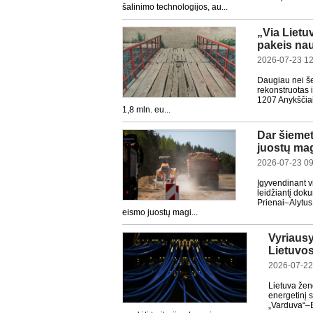
šalinimo technologijos, au...
„Via Lietu
pakeis nau
2026-07-23 12
Daugiau nei še
rekonstruotas 
1207 Anykščiai
1,8 mln. eu...
Dar šiemet
juostų mag
2026-07-23 09
Įgyvendinant vi
leidžiantį dok
Prienai–Alytus
eismo juostų magi...
Vyriausy
Lietuvos 
2026-07-22
Lietuva žen
energetinį 
„Varduva“–B