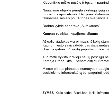
Kleboniškio miško pusėje ir tęsiami pagrind
Naujajame objekte įrengta skirtingų lygių san
modernus apšvietimas. Dar prieš atidarymą 
tikrinamas šešiais po 34 tonas sveriančiais
Darbus vykdė bendrovė „Autokausta“.
Kaunas ruošiasi naujiems tiltams
Ašigalio viadukas yra pirmasis iš kelių stam
Kauno miesto savivaldybė. Jau šiais metais
Brastos gatves. Projektą papildys tunelis, 
Tuo metu vyksta ir dviejų naujų pėsčiųjų be
Žemąja Freda, kita – Senamiestį su Brasto
Miesto plėtros planuose numatyta ir daugiau 
susisiekimo infrastruktūrą bei pagerinti jud
ŽYMĖS
Kelio darbai
,
Viadukas
,
Kelių infrastr