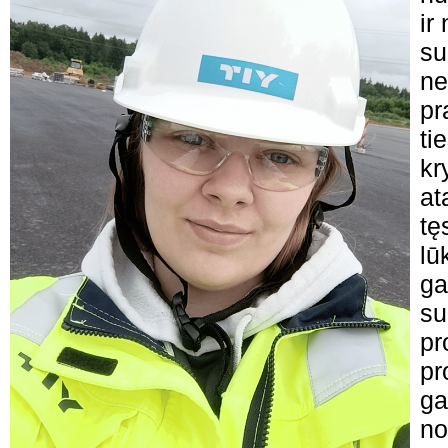
ir
su
ne
pr
ti
kr
at
tę
lū
ga
su
pr
pr
ga
no