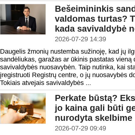
Bešeimininkis sandė
valdomas turtas? T
kada savivaldybė ne
2026-07-29 14:39
Daugelis žmonių nustemba sužinoję, kad jų il
sandėliukas, garažas ar ūkinis pastatas vieną d
savivaldybės nuosavybėn. Taip nutinka, kai stati
įregistruoti Registrų centre, o jų nuosavybės d
Tokiais atvejais savivaldybės ...
Perkate būstą? Eksp
jo kaina gali būti 
nurodyta skelbime
2026-07-29 09:49