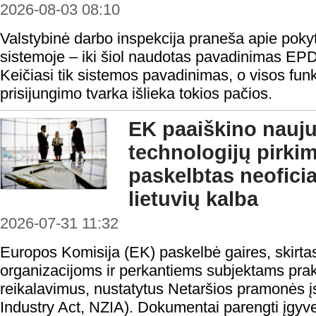
2026-08-03 08:10
Valstybinė darbo inspekcija praneša apie pokyt
sistemoje – iki šiol naudotas pavadinimas EP
Keičiasi tik sistemos pavadinimas, o visos funk
prisijungimo tvarka išlieka tokios pačios.
EK paaiškino nauju
technologijų pirki
paskelbtas neofici
lietuvių kalba
2026-07-31 11:32
Europos Komisija (EK) paskelbė gaires, skirta
organizacijoms ir perkantiems subjektams prakt
reikalavimus, nustatytus Netaršios pramonės į
Industry Act, NZIA). Dokumentai parengti įgyv