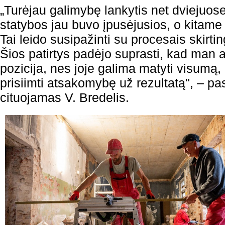
„Turėjau galimybę lankytis net dviejuo
statybos jau buvo įpusėjusios, o kitame 
Tai leido susipažinti su procesais skirt
Šios patirtys padėjo suprasti, kad man 
pozicija, nes joje galima matyti visumą,
prisiimti atsakomybę už rezultatą", – p
cituojamas V. Bredelis.