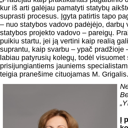
kur iš arti galėjau pamatyti statybų aikš
suprasti procesus. Įgyta patirtis tapo pa
– nuo statybos vadovo padėjėjo, darbų v
statybos projekto vadovo – pareigų. Prakt
puikiu startu, jei ją vertini kaip realią g
suprantu, kaip svarbu – ypač pradžioje 
labiau patyrusių kolegų, todėl visuomet 
prisijungiantiems jauniems specialistams
teigia pranešime cituojamas M. Grigalis
Ne
Be
„Y
Į 
ko