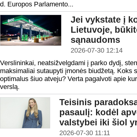
d. Europos Parlamento...
Jei vykstate į 
Lietuvoje, būki
sąnaudoms
2026-07-30 12:14
Verslininkai, neatsižvelgdami į parko dydį, steng
maksimaliai sutaupyti įmonės biudžetą. Koks s
optimalus šiuo atveju? Verta pagalvoti apie kur
verslą.
Teisinis paradoks
pasaulį: kodėl ap
valstybei iki šiol 
2026-07-30 11:11