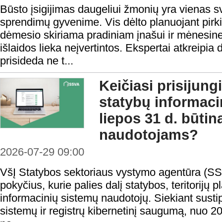
Būsto įsigijimas daugeliui žmonių yra vienas s
sprendimų gyvenime. Vis dėlto planuojant pirk
dėmesio skiriama pradiniam įnašui ir mėnesine
išlaidos lieka neįvertintos. Ekspertai atkreipia
prisideda ne t...
Keičiasi prisijung
statybų informaci
liepos 31 d. būtin
naudotojams?
2026-07-29 09:00
VšĮ Statybos sektoriaus vystymo agentūra (SS
pokyčius, kurie palies dalį statybos, teritorijų
informacinių sistemų naudotojų. Siekiant sustip
sistemų ir registrų kibernetinį saugumą, nuo 20