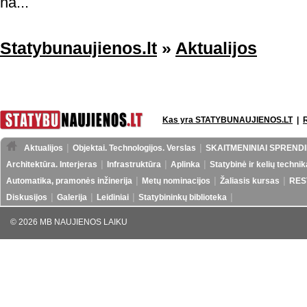
na...
Statybunaujienos.lt
»
Aktualijos
Kas yra STATYBUNAUJIENOS.LT
|
Aktualijos
Objektai. Technologijos. Verslas
SKAITMENINIAI SPRENDI
Architektūra. Interjeras
Infrastruktūra
Aplinka
Statybinė ir kelių technik
Automatika, pramonės inžinerija
Metų nominacijos
Žaliasis kursas
RES
Diskusijos
Galerija
Leidiniai
Statybininkų biblioteka
© 2026 MB NAUJIENOS LAIKU