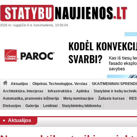
2026 m. rugpjūčio 6 d. ketvirtadienis, 10:56:04
Aktualijos
Objektai. Technologijos. Verslas
SKAITMENINIAI SPRENDI
Architektūra. Interjeras
Infrastruktūra
Aplinka
Statybinė ir kelių technik
Automatika, pramonės inžinerija
Metų nominacijos
Žaliasis kursas
RES
Diskusijos
Galerija
Leidiniai
Statybininkų biblioteka
Aktualijos