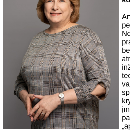
An
pe
Ne
pr
be
at
in
te
va
sp
kr
įm
pa
„a