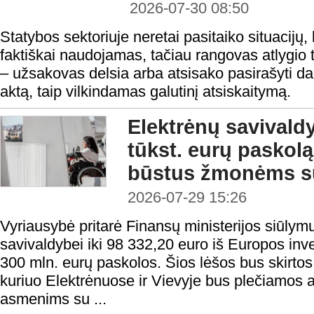
2026-07-30 08:50
Statybos sektoriuje neretai pasitaiko situacijų, 
faktiškai naudojamas, tačiau rangovas atlygio t
– užsakovas delsia arba atsisako pasirašyti 
aktą, taip vilkindamas galutinį atsiskaitymą.
Elektrėnų savivald
tūkst. eurų paskolą 
būstus žmonėms su
2026-07-29 15:26
Vyriausybė pritarė Finansų ministerijos siūlymu
savivaldybei iki 98 332,20 euro iš Europos inv
300 mln. eurų paskolos. Šios lėšos bus skirtos 
kuriuo Elektrėnuose ir Vievyje bus plečiamos
asmenims su ...