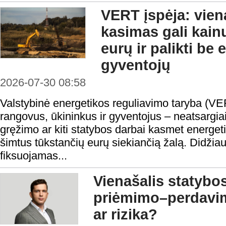
VERT įspėja: vie
kasimas gali kain
eurų ir palikti be
gyventojų
2026-07-30 08:58
Valstybinė energetikos reguliavimo taryba (VE
rangovus, ūkininkus ir gyventojus – neatsargi
gręžimo ar kiti statybos darbai kasmet energeti
šimtus tūkstančių eurų siekiančią žalą. Didžiau
fiksuojamas...
Vienašalis statybo
priėmimo–perdavi
ar rizika?