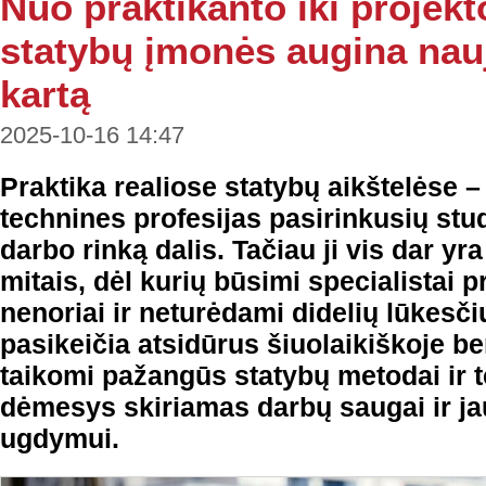
Nuo praktikanto iki projek
statybų įmonės augina nauj
kartą
2025-10-16 14:47
Praktika realiose statybų aikštelėse – 
technines profesijas pasirinkusių stud
darbo rinką dalis. Tačiau ji vis dar yra
mitais, dėl kurių būsimi specialistai p
nenoriai ir neturėdami didelių lūkesči
pasikeičia atsidūrus šiuolaikiškoje be
taikomi pažangūs statybų metodai ir t
dėmesys skiriamas darbų saugai ir ja
ugdymui.