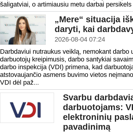
šaligatviai, o artimiausiu metu darbai persikels 
„Mere“ situacija iš
daryti, kai darbda
2026-08-04 07:24
Darbdaviui nutraukus veiklą, nemokant darbo 
darbuotojų kreipimusis, darbo santykiai savaim
darbo inspekcija (VDI) primena, kad darbuotoja
atstovaujančio asmens buvimo vietos neįmanoma 
VDI dėl paž...
Svarbu darbdavi
darbuotojams: VD
elektroninių pas
pavadinimą