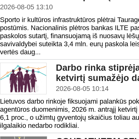
2026-08-05 13:10
Sporto ir kultūros infrastruktūros plėtrai Taura
postūmis. Nacionalinis plėtros bankas ILTE pas
paskolos sutartį, finansuojamą iš nuosavų lėš
savivaldybei suteikta 3,4 mln. eurų paskola lei
vertės daug...
Darbo rinka stiprėj
ketvirtį sumažėjo d
2026-08-05 10:14
Lietuvos darbo rinkoje fiksuojami palankūs po
agentūros duomenimis, 2026 m. antrąjį ketvirtį
6,1 proc., o užimtų gyventojų skaičius toliau a
ilgalaikio nedarbo rodikliai.