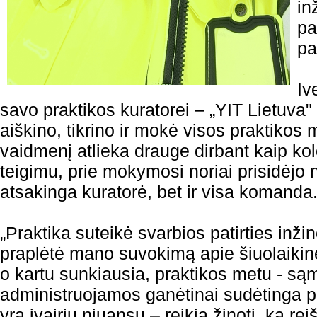
in
pa
pa
Iv
savo praktikos kuratorei – „YIT Lietuva" i
aiškino, tikrino ir mokė visos praktikos
vaidmenį atlieka drauge dirbant kaip ko
teigimu, prie mokymosi noriai prisidėjo ne
atsakinga kuratorė, bet ir visa komanda
„Praktika suteikė svarbios patirties inžine
praplėtė mano suvokimą apie šiuolaikin
o kartu sunkiausia, praktikos metu - s
administruojamos ganėtinai sudėtinga p
yra įvairių niuansų – reikia žinoti, ką rei