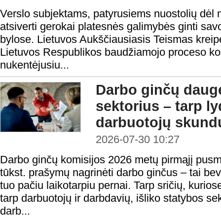
Verslo subjektams, patyrusiems nuostolių dėl n
atsiverti gerokai platesnės galimybės ginti sa
bylose. Lietuvos Aukščiausiasis Teismas kreipė
Lietuvos Respublikos baudžiamojo proceso ko
nukentėjusiu...
Darbo ginčų daugė
sektorius – tarp l
darbuotojų skundų
2026-07-30 10:27
Darbo ginčų komisijos 2026 metų pirmąjį pusm
tūkst. prašymų nagrinėti darbo ginčus – tai be
tuo pačiu laikotarpiu pernai. Tarp sričių, kurios
tarp darbuotojų ir darbdavių, išliko statybos se
darb...