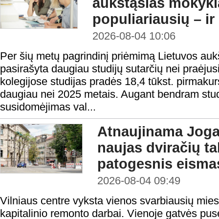
aukštąsias mokykl
populiariausių – ir
2026-08-04 10:06
Per šių metų pagrindinį priėmimą Lietuvos au
pasirašyta daugiau studijų sutarčių nei praėjusi
kolegijose studijas pradės 18,4 tūkst. pirmakur
daugiau nei 2025 metais. Augant bendram studen
susidomėjimas val...
Atnaujinama Jogai
naujas dviračių tak
patogesnis eisma
2026-08-04 09:49
Vilniaus centre vyksta vienos svarbiausių mies
kapitalinio remonto darbai. Vienoje gatvės pusė