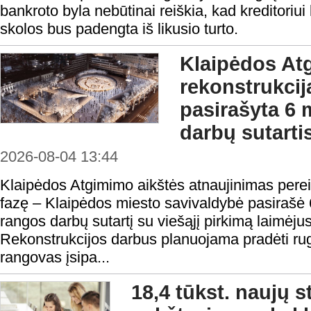
bankroto byla nebūtinai reiškia, kad kreditoriui 
skolos bus padengta iš likusio turto.
Klaipėdos At
rekonstrukcij
pasirašyta 6 
darbų sutarti
2026-08-04 13:44
Klaipėdos Atgimimo aikštės atnaujinimas perei
fazę – Klaipėdos miesto savivaldybė pasirašė 
rangos darbų sutartį su viešąjį pirkimą laimėju
Rekonstrukcijos darbus planuojama pradėti rugp
rangovas įsipa...
18,4 tūkst. naujų 