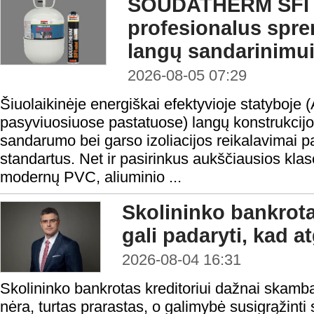
SOUDATHERM SFI 
profesionalus spr
langų sandarinimu
2026-08-05 07:29
Šiuolaikinėje energiškai efektyvioje statyboje 
pasyviuosiuose pastatuose) langų konstrukcijo
sandarumo bei garso izoliacijos reikalavimai 
standartus. Net ir pasirinkus aukščiausios klasė
modernų PVC, aliuminio ...
Skolininko bankrota
gali padaryti, kad a
2026-08-04 16:31
Skolininko bankrotas kreditoriui dažnai skamba 
nėra, turtas prarastas, o galimybė susigrąžinti