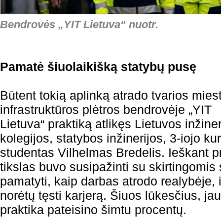
Bendrovės „YIT Lietuva“ nuotr.
Pamatė šiuolaikišką statybų pusę
Būtent tokią aplinką atrado tvarios miest
infrastruktūros plėtros bendrovėje „YIT
Lietuva“ praktiką atlikęs Lietuvos inžiner
kolegijos, statybos inžinerijos, 3-iojo ku
studentas Vilhelmas Bredelis. Ieškant p
tikslas buvo susipažinti su skirtingomis 
pamatyti, kaip darbas atrodo realybėje, ir
norėtų tęsti karjerą. Šiuos lūkesčius, ja
praktika pateisino šimtu procentų.