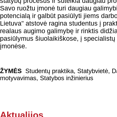
statybų procesus ir suteikia daugiau pro
Savo ruožtu įmonė turi daugiau galimybių
potencialą ir galbūt pasiūlyti jiems darbo
Lietuva" atstovė ragina studentus į prakt
realaus augimo galimybę ir rinktis didži
pasiūlymus šiuolaikiškose, į specialist
įmonėse.
ŽYMĖS
Studentų praktika
,
Statybvietė
,
D
motyvavimas
,
Statybos inžinierius
Aktualijos