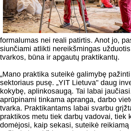
formalumas nei reali patirtis. Anot jo, pa
siunčiami atlikti nereikšmingas užduotis
tvarkos, būna ir apgautų praktikantų.
„Mano praktika suteikė galimybę pažinti 
sektoriaus pusę. „YIT Lietuva" daug inv
kokybę, aplinkosaugą. Tai labai jaučiasi.
aprūpinami tinkama apranga, darbo viet
tvarka. Praktikantams labai svarbu grįž
praktikos metu tiek darbų vadovai, tiek k
domėjosi, kaip sekasi, suteikė reikiamą 