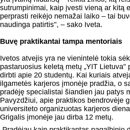
sutrumpinimai, kaip įvesti vieną ar kitą 
perprasti reikėjo nemažai laiko – tai buvo 
naudinga patirtis", – sako Iveta.
Buvę praktikantai tampa mentoriais
Ivetos atvejis yra ne vienintelė tokia sė
pastaruosius keletą metų „YIT Lietuva" p
dirbti apie 20 studentų. Kai kuriais atve
ilgametės karjeros įmonėje pradžia, o s
pradėję specialistai šiandien jau patys
Pavyzdžiui, apie praktikos bendrovėje 
universiteto organizuotas karjeros dien
Grigalis įmonėje jau dirba 12 metų.
„Pradėjau kaip praktikantas pagalbinio d