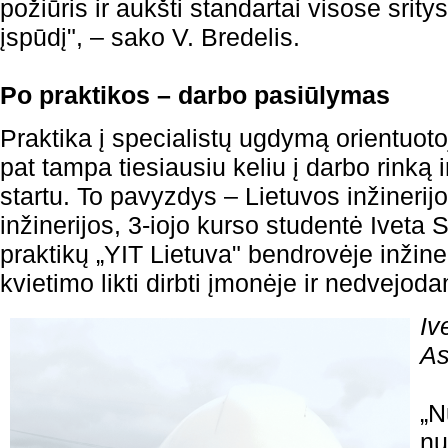
požiūris ir aukšti standartai visose sritys
įspūdį", – sako V. Bredelis.
Po praktikos – darbo pasiūlymas
Praktika į specialistų ugdymą orientuoto
pat tampa tiesiausiu keliu į darbo rinką 
startu. To pavyzdys – Lietuvos inžinerijo
inžinerijos, 3-iojo kurso studentė Iveta 
praktikų „YIT Lietuva" bendrovėje inžine
kvietimo likti dirbti įmonėje ir nedvejod
Iv
As
„N
nu