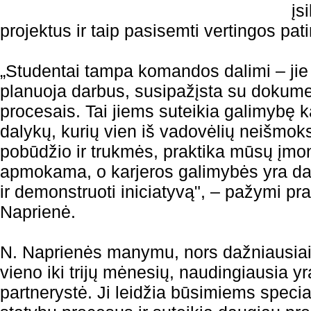
įs
projektus ir taip pasisemti vertingos patir
„Studentai tampa komandos dalimi – jie
planuoja darbus, susipažįsta su dokumen
procesais. Tai jiems suteikia galimybę ka
dalykų, kurių vien iš vadovėlių neišmok
pobūdžio ir trukmės, praktika mūsų įmonė
apmokama, o karjeros galimybės yra dar 
ir demonstruoti iniciatyvą", – pažymi pr
Naprienė.
N. Naprienės manymu, nors dažniausiai
vieno iki trijų mėnesių, naudingiausia yr
partnerystė. Ji leidžia būsimiems speciali