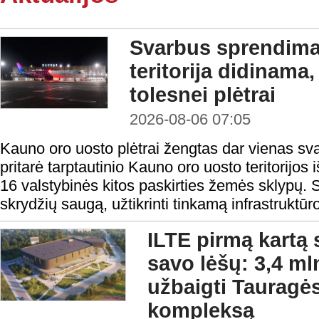
Svarbus sprendima
teritorija didinama
tolesnei plėtrai
2026-08-06 07:05
Kauno oro uosto plėtrai žengtas dar vienas sv
pritarė tarptautinio Kauno oro uosto teritorijos i
16 valstybinės kitos paskirties žemės sklypų. S
skrydžių saugą, užtikrinti tinkamą infrastruktūro
ILTE pirmą kartą 
savo lėšų: 3,4 ml
užbaigti Tauragės
kompleksą