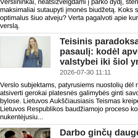
Verslininkai, neatsižvelgdami į parko dydį, steng
maksimaliai sutaupyti įmonės biudžetą. Koks s
optimalus šiuo atveju? Verta pagalvoti apie kur
verslą.
Teisinis paradoks
pasaulį: kodėl ap
valstybei iki šiol 
2026-07-30 11:11
Verslo subjektams, patyrusiems nuostolių dėl n
atsiverti gerokai platesnės galimybės ginti sa
bylose. Lietuvos Aukščiausiasis Teismas kreipė
Lietuvos Respublikos baudžiamojo proceso ko
nukentėjusiu...
Darbo ginčų daugė