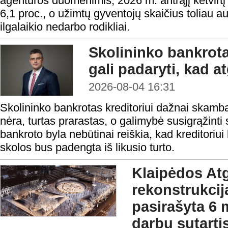
agentūros duomenimis, 2026 m. antrąjį ketvirtį
6,1 proc., o užimtų gyventojų skaičius toliau a
ilgalaikio nedarbo rodikliai.
Skolininko bankrota
gali padaryti, kad a
2026-08-04 16:31
Skolininko bankrotas kreditoriui dažnai skamba 
nėra, turtas prarastas, o galimybė susigrąžinti
bankroto byla nebūtinai reiškia, kad kreditoriui 
skolos bus padengta iš likusio turto.
Klaipėdos At
rekonstrukcij
pasirašyta 6 
darbų sutarti