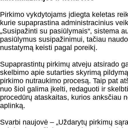
Pirkimo vykdytojams įdiegta keletas re
kurie supaprastina administracinius vei
„Susipažinti su pasiūlymais“, sistema a
pasiūlymus susipažinimui, tačiau naudoto
nustatymą keisti pagal poreikį.
Supaprastintų pirkimų atveju atsirado ga
skelbimo apie sutarties skyrimą pildymą
pirkimo nutraukimo procesą. Taip pat a
nuo šiol galima įkelti, redaguoti ir skelb
procedūrų ataskaitas, kurios anksčiau n
aplinką.
Svarbi naujovė – „Uždarytų pirkimų sąr