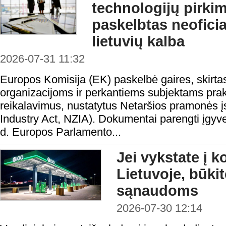
technologijų pirki
paskelbtas neofici
lietuvių kalba
2026-07-31 11:32
Europos Komisija (EK) paskelbė gaires, skirta
organizacijoms ir perkantiems subjektams prakt
reikalavimus, nustatytus Netaršios pramonės į
Industry Act, NZIA). Dokumentai parengti įgyv
d. Europos Parlamento...
Jei vykstate į 
Lietuvoje, būki
sąnaudoms
2026-07-30 12:14