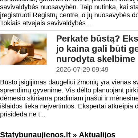
savivaldybės nuosavybėn. Taip nutinka, kai stati
įregistruoti Registrų centre, o jų nuosavybės d
Tokiais atvejais savivaldybės ...
Perkate būstą? Eksp
jo kaina gali būti 
nurodyta skelbime
2026-07-29 09:49
Būsto įsigijimas daugeliui žmonių yra vienas s
sprendimų gyvenime. Vis dėlto planuojant pirk
dėmesio skiriama pradiniam įnašui ir mėnesine
išlaidos lieka neįvertintos. Ekspertai atkreipia
prisideda ne t...
Statybunaujienos.lt
»
Aktualijos