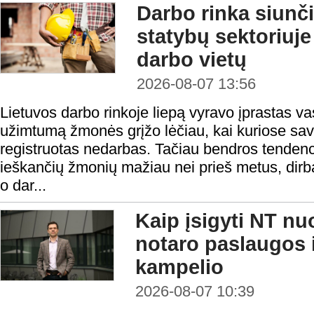
Darbo rinka siunči
statybų sektoriuje
darbo vietų
2026-08-07 13:56
Lietuvos darbo rinkoje liepą vyravo įprastas v
užimtumą žmonės grįžo lėčiau, kai kuriose sav
registruotas nedarbas. Tačiau bendros tendenci
ieškančių žmonių mažiau nei prieš metus, dirba
o dar...
Kaip įsigyti NT nu
notaro paslaugos i
kampelio
2026-08-07 10:39