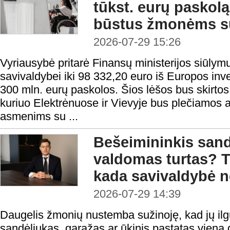
tūkst. eurų paskolą 
būstus žmonėms su
2026-07-29 15:26
Vyriausybė pritarė Finansų ministerijos siūlymu
savivaldybei iki 98 332,20 euro iš Europos inv
300 mln. eurų paskolos. Šios lėšos bus skirtos 
kuriuo Elektrėnuose ir Vievyje bus plečiamos
asmenims su ...
Bešeimininkis sandė
valdomas turtas? T
kada savivaldybė ne
2026-07-29 14:39
Daugelis žmonių nustemba sužinoję, kad jų il
sandėliukas, garažas ar ūkinis pastatas vieną d