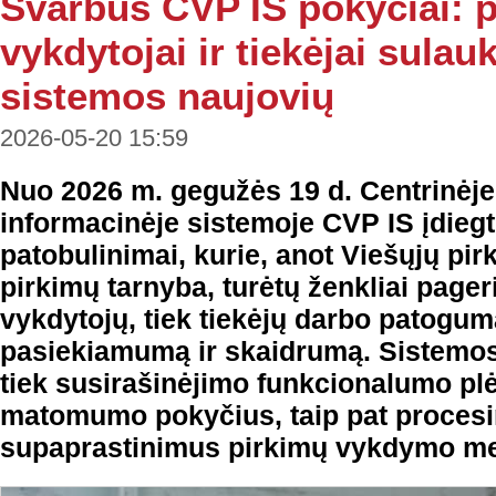
Svarbūs CVP IS pokyčiai: 
vykdytojai ir tiekėjai sula
sistemos naujovių
2026-05-20 15:59
Nuo 2026 m. gegužės 19 d. Centrinėje
informacinėje sistemoje CVP IS įdiegti
patobulinimai, kurie, anot Viešųjų pi
pirkimų tarnyba, turėtų ženkliai pageri
vykdytojų, tiek tiekėjų darbo patogum
pasiekiamumą ir skaidrumą. Sistemos
tiek susirašinėjimo funkcionalumo plė
matomumo pokyčius, taip pat proces
supaprastinimus pirkimų vykdymo me