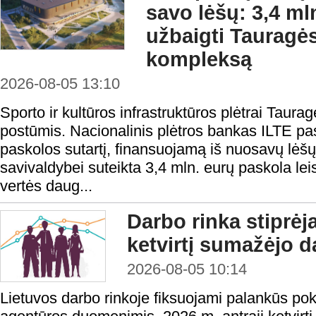
savo lėšų: 3,4 ml
užbaigti Tauragės
kompleksą
2026-08-05 13:10
Sporto ir kultūros infrastruktūros plėtrai Taura
postūmis. Nacionalinis plėtros bankas ILTE pas
paskolos sutartį, finansuojamą iš nuosavų lėš
savivaldybei suteikta 3,4 mln. eurų paskola lei
vertės daug...
Darbo rinka stiprėj
ketvirtį sumažėjo d
2026-08-05 10:14
Lietuvos darbo rinkoje fiksuojami palankūs po