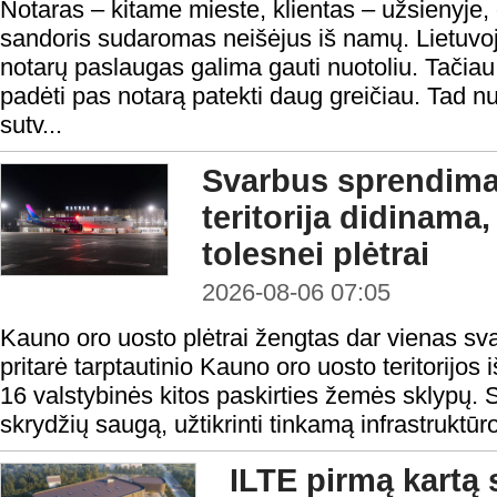
Notaras – kitame mieste, klientas – užsienyje,
sandoris sudaromas neišėjus iš namų. Lietuvoje
notarų paslaugas galima gauti nuotoliu. Tačiau n
padėti pas notarą patekti daug greičiau. Tad nu
sutv...
Svarbus sprendima
teritorija didinama
tolesnei plėtrai
2026-08-06 07:05
Kauno oro uosto plėtrai žengtas dar vienas sv
pritarė tarptautinio Kauno oro uosto teritorijos i
16 valstybinės kitos paskirties žemės sklypų. S
skrydžių saugą, užtikrinti tinkamą infrastruktūro
ILTE pirmą kartą 