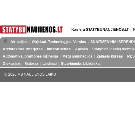
Kas yra STATYBUNAUJIENOS.LT
|
Aktualijos
Objektai. Technologijos. Verslas
SKAITMENINIAI SPRENDI
Architektūra. Interjeras
Infrastruktūra
Aplinka
Statybinė ir kelių technik
Automatika, pramonės inžinerija
Metų nominacijos
Žaliasis kursas
RES
Diskusijos
Galerija
Leidiniai
Statybininkų biblioteka
© 2026 MB NAUJIENOS LAIKU