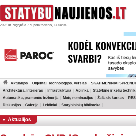
2026 m. rugpjūčio 7 d. penktadienis, 14:00:04
Aktualijos
Objektai. Technologijos. Verslas
SKAITMENINIAI SPRENDI
Architektūra. Interjeras
Infrastruktūra
Aplinka
Statybinė ir kelių technik
Automatika, pramonės inžinerija
Metų nominacijos
Žaliasis kursas
RES
Diskusijos
Galerija
Leidiniai
Statybininkų biblioteka
Aktualijos