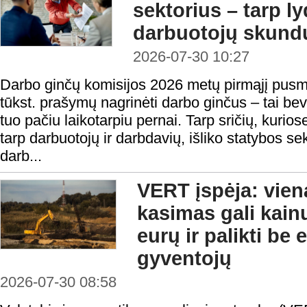
sektorius – tarp l
darbuotojų skundų
2026-07-30 10:27
Darbo ginčų komisijos 2026 metų pirmąjį pusm
tūkst. prašymų nagrinėti darbo ginčus – tai be
tuo pačiu laikotarpiu pernai. Tarp sričių, kurios
tarp darbuotojų ir darbdavių, išliko statybos se
darb...
VERT įspėja: vie
kasimas gali kain
eurų ir palikti be
gyventojų
2026-07-30 08:58