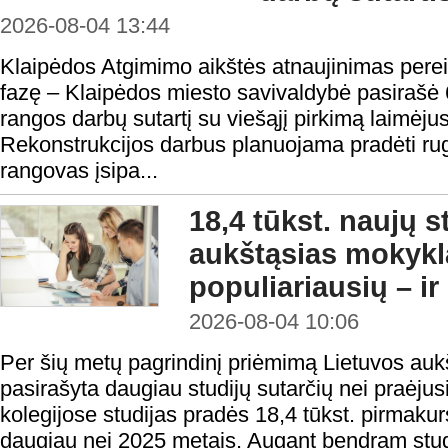
2026-08-04 13:44
Klaipėdos Atgimimo aikštės atnaujinimas perei
fazę – Klaipėdos miesto savivaldybė pasirašė 
rangos darbų sutartį su viešąjį pirkimą laimėju
Rekonstrukcijos darbus planuojama pradėti rugp
rangovas įsipa...
18,4 tūkst. naujų 
aukštąsias mokykl
populiariausių – ir
2026-08-04 10:06
Per šių metų pagrindinį priėmimą Lietuvos au
pasirašyta daugiau studijų sutarčių nei praėjusi
kolegijose studijas pradės 18,4 tūkst. pirmakur
daugiau nei 2025 metais. Augant bendram studen