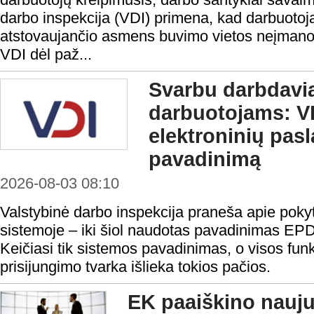
darbo inspekcija (VDI) primena, kad darbuotoja
atstovaujančio asmens buvimo vietos neįmanoma 
VDI dėl paž...
Svarbu darbdavi
darbuotojams: VD
elektroninių pas
pavadinimą
2026-08-03 08:10
Valstybinė darbo inspekcija praneša apie pokyt
sistemoje – iki šiol naudotas pavadinimas EP
Keičiasi tik sistemos pavadinimas, o visos funk
prisijungimo tvarka išlieka tokios pačios.
EK paaiškino nauju