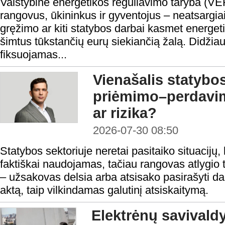
Valstybinė energetikos reguliavimo taryba (VE
rangovus, ūkininkus ir gyventojus – neatsargi
gręžimo ar kiti statybos darbai kasmet energeti
šimtus tūkstančių eurų siekiančią žalą. Didžiau
fiksuojamas...
Vienašalis statybo
priėmimo–perdavi
ar rizika?
2026-07-30 08:50
Statybos sektoriuje neretai pasitaiko situacijų, 
faktiškai naudojamas, tačiau rangovas atlygio t
– užsakovas delsia arba atsisako pasirašyti 
aktą, taip vilkindamas galutinį atsiskaitymą.
Elektrėnų savivald