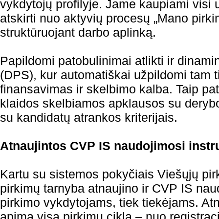
vykdytojų profilyje. Jame kaupiami visi u
atskirti nuo aktyvių procesų „Mano pirki
struktūruojant darbo aplinką.
Papildomi patobulinimai atlikti ir dinam
(DPS), kur automatiškai užpildomi tam ti
finansavimas ir skelbimo kalba. Taip pat
klaidos skelbiamos apklausos su derybo
su kandidatų atrankos kriterijais.
Atnaujintos CVP IS naudojimosi instr
Kartu su sistemos pokyčiais Viešųjų pir
pirkimų tarnyba atnaujino ir CVP IS naud
pirkimo vykdytojams, tiek tiekėjams. At
apima visą pirkimų ciklą – nuo registrac