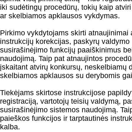
iki sudėtingų procedūrų, tokių kaip atvi
ar skelbiamos apklausos vykdymas.
Pirkimo vykdytojams skirti atnaujinimai 
instrukcijų korekcijas, paskyrų valdymo
susirašinėjimo funkcijų paaiškinimus be
naudojimą. Taip pat atnaujintos proced
įskaitant atvirų konkursų, neskelbiamų
skelbiamos apklausos su derybomis gai
Tiekėjams skirtose instrukcijose papildy
registraciją, vartotojų teisių valdymą, 
susirašinėjimo sistemos naudojimą. Taip
paieškos funkcijos ir tarptautinės instru
kalba.