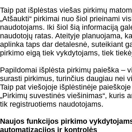
Taip pat išplėstas viešas pirkimų matom
„Atšaukti“ pirkimai nuo šiol prieinami v
naudotojams. Iki šiol šią informaciją galė
naudotojų ratas. Ateityje planuojama, k
aplinka taps dar detalesnė, suteikiant g
pirkimo eigą tiek vykdytojams, tiek tiek
Papildomai išplėsta pirkimų paieška – visi
surasti pirkimus, turinčius daugiau nei v
Taip pat viešojoje išplėstinėje paieškoje 
„Pirkimų suvestinės viešinimas“, kuris
tik registruotiems naudotojams.
Naujos funkcijos pirkimo vykdytojam
automatizacijos ir kontrolės