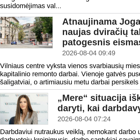
susidomėjimas val...
Atnaujinama Jogai
naujas dviračių tak
patogesnis eisma
2026-08-04 09:49
Vilniaus centre vyksta vienos svarbiausių mies
kapitalinio remonto darbai. Vienoje gatvės pusė
šaligatviai, o artimiausiu metu darbai persikels 
„Mere“ situacija iš
daryti, kai darbda
2026-08-04 07:24
Darbdaviui nutraukus veiklą, nemokant darbo 
darbuotojų kreipimusis, darbo santykiai savaim