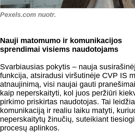
Pexels.com nuotr.
Nauji matomumo ir komunikacijos
sprendimai visiems naudotojams
Svarbiausias pokytis – nauja susirašinė
funkcija, atsiradusi viršutinėje CVP IS m
atnaujinimą, visi naujai gauti pranešim
kaip neperskaityti, kol juos peržiūri kie
pirkimo priskirtas naudotojas. Tai leidžia
komunikaciją ir realiu laiku matyti, kuri
neperskaitytų žinučių, suteikiant tiesiogi
procesų aplinkos.