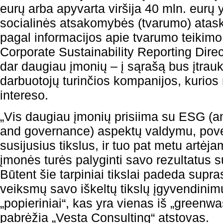
eurų arba apyvarta viršija 40 mln. eurų y
socialinės atsakomybės (tvarumo) atas
pagal informacijos apie tvarumo teikimo 
Corporate Sustainability Reporting Direct
dar daugiau įmonių – į sąrašą bus įtrauk
darbuotojų turinčios kompanijos, kurios
intereso.
„Vis daugiau įmonių prisiima su ESG (an
and governance) aspektų valdymu, pove
susijusius tikslus, ir tuo pat metu artė
įmonės turės palyginti savo rezultatus su 
Būtent šie tarpiniai tikslai padeda supras
veiksmų savo iškeltų tikslų įgyvendinimui,
„popieriniai“, kas yra vienas iš „greenw
pabrėžia „Vesta Consulting“ atstovas.