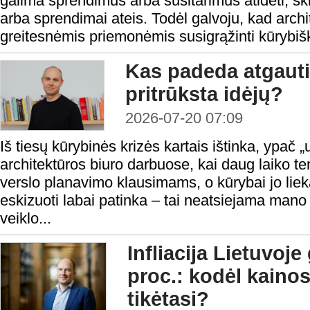
galima sprendimus arba susitarimus atidėti, skirt
arba sprendimai ateis. Todėl galvoju, kad arch
greitesnėmis priemonėmis susigrąžinti kūrybiš
Kas padeda atgauti
pritrūksta idėjų?
2026-07-20 07:09
Iš tiesų kūrybinės krizės kartais ištinka, ypač
architektūros biuro darbuose, kai daug laiko t
verslo planavimo klausimams, o kūrybai jo liek
eskizuoti labai patinka – tai neatsiejama mano
veiklo...
Infliacija Lietuvoje 
proc.: kodėl kainos
tikėtasi?