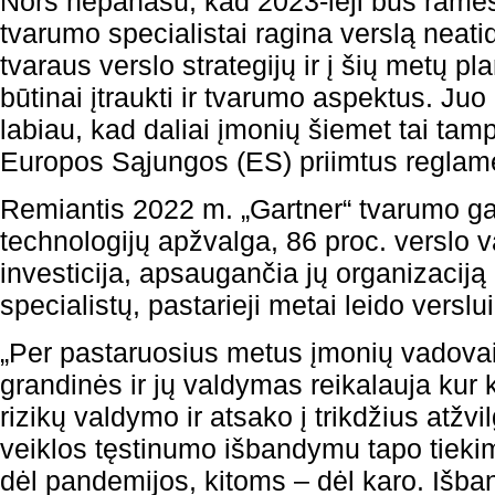
Nors nepanašu, kad 2023-ieji bus rames
tvarumo specialistai ragina verslą neatid
tvaraus verslo strategijų ir į šių metų pl
būtinai įtraukti ir tvarumo aspektus. Juo
labiau, kad daliai įmonių šiemet tai tam
Europos Sąjungos (ES) priimtus reglame
Remiantis 2022 m. „Gartner“ tvarumo gali
technologijų apžvalga, 86 proc. verslo 
investicija, apsaugančia jų organizaciją
specialistų, pastarieji metai leido verslui t
„Per pastaruosius metus įmonių vadovai
grandinės ir jų valdymas reikalauja ku
rizikų valdymo ir atsako į trikdžius atž
veiklos tęstinumo išbandymu tapo tieki
dėl pandemijos, kitoms – dėl karo. Išb