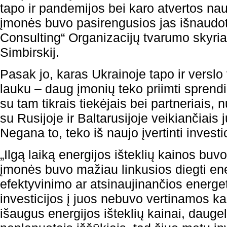
tapo ir pandemijos bei karo atvertos na
įmonės buvo pasirengusios jas išnaudot
Consulting“ Organizacijų tvarumo skyria
Simbirskij.
Pasak jo, karas Ukrainoje tapo ir versl
lauku – daug įmonių teko priimti sprend
su tam tikrais tiekėjais bei partneriais, 
su Rusijoje ir Baltarusijoje veikiančiais j
Negana to, teko iš naujo įvertinti investic
„Ilgą laiką energijos išteklių kainos buv
įmonės buvo mažiau linkusios diegti ene
efektyvinimo ar atsinaujinančios energe
investicijos į juos nebuvo vertinamos k
išaugus energijos išteklių kainai, dauge