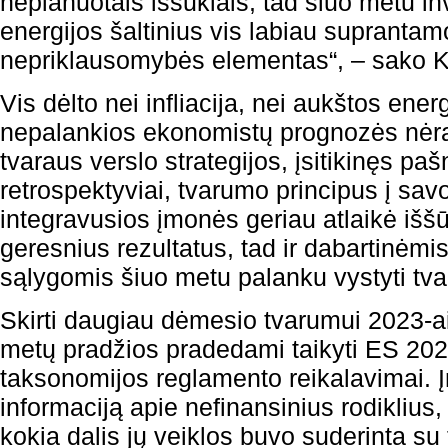
neplanuotais iššūkiais, tad šiuo metu inv
energijos šaltinius vis labiau supranta
nepriklausomybės elementas“, – sako K.
Vis dėlto nei infliacija, nei aukštos energ
nepalankios ekonomistų prognozės nėra 
tvaraus verslo strategijos, įsitikinęs paš
retrospektyviai, tvarumo principus į sav
integravusios įmonės geriau atlaikė išš
geresnius rezultatus, tad ir dabartinėm
sąlygomis šiuo metu palanku vystyti tvar
Skirti daugiau dėmesio tvarumui 2023-ais
metų pradžios pradedami taikyti ES 202
taksonomijos reglamento reikalavimai. Į
informaciją apie nefinansinius rodiklius, 
kokia dalis jų veiklos buvo suderinta s