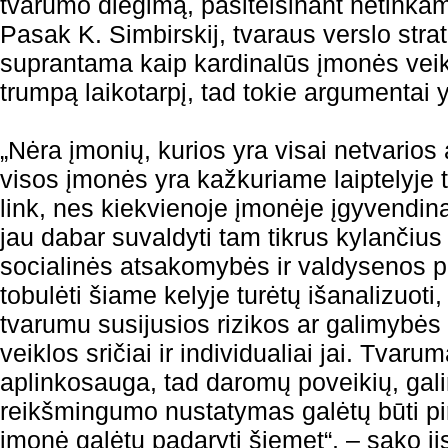
tvarumo diegimą, pasiteisinant netinkam
Pasak K. Simbirskij, tvaraus verslo strat
suprantama kaip kardinalūs įmonės veikl
trumpą laikotarpį, tad tokie argumentai y
„Nėra įmonių, kurios yra visai netvarios 
visos įmonės yra kažkuriame laiptelyje 
link, nes kiekvienoje įmonėje įgyvendin
jau dabar suvaldyti tam tikrus kylančiu
socialinės atsakomybės ir valdysenos po
tobulėti šiame kelyje turėtų išanalizuoti
tvarumu susijusios rizikos ar galimybės
veiklos sričiai ir individualiai jai. Tvaru
aplinkosauga, tad daromų poveikių, gali
reikšmingumo nustatymas galėtų būti pi
įmonė galėtų padaryti šiemet“, – sako ji