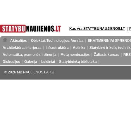
Kas yra STATYBUNAUJIENOS.LT
|
Aktualijos
Objektai. Technologijos. Verslas
SKAITMENINIAI SPRENDI
Architektūra. Interjeras
Infrastruktūra
Aplinka
Statybinė ir kelių technik
Automatika, pramonės inžinerija
Metų nominacijos
Žaliasis kursas
RES
Diskusijos
Galerija
Leidiniai
Statybininkų biblioteka
© 2026 MB NAUJIENOS LAIKU