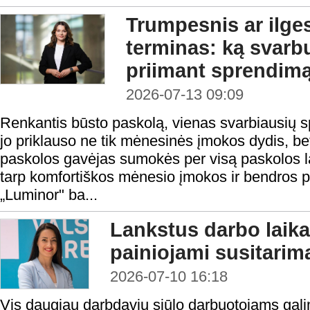
Trumpesnis ar ilge
terminas: ką svarbu
priimant sprendim
2026-07-13 09:09
Renkantis būsto paskolą, vienas svarbiausių 
jo priklauso ne tik mėnesinės įmokos dydis, be
paskolos gavėjas sumokės per visą paskolos la
tarp komfortiškos mėnesio įmokos ir bendros 
„Luminor" ba...
Lankstus darbo laika
painiojami susitarima
2026-07-10 16:18
Vis daugiau darbdavių siūlo darbuotojams galim