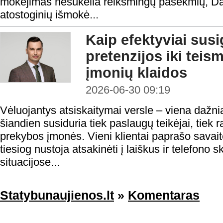
mokėjimas nesukelia reikšmingų pasekmių, Da
atostoginių išmokė...
Kaip efektyviai susi
pretenzijos iki teis
įmonių klaidos
2026-06-30 09:19
Vėluojantys atsiskaitymai versle – viena dažni
šiandien susiduria tiek paslaugų teikėjai, tiek 
prekybos įmonės. Vieni klientai paprašo savaitės
tiesiog nustoja atsakinėti į laiškus ir telefono
situacijose...
Statybunaujienos.lt
»
Komentaras