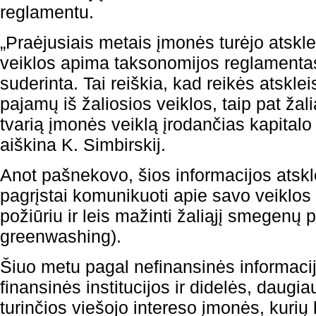
reglamentu.
„Praėjusiais metais įmonės turėjo atskleis
veiklos apima taksonomijos reglamentas,
suderinta. Tai reiškia, kad reikės atskle
pajamų iš žaliosios veiklos, taip pat žali
tvarią įmonės veiklą įrodančias kapitalo 
aiškina K. Simbirskij.
Anot pašnekovo, šios informacijos atsk
pagrįstai komunikuoti apie savo veiklos
požiūriu ir leis mažinti žaliąjį smegenų 
greenwashing).
Šiuo metu pagal nefinansinės informacij
finansinės institucijos ir didelės, daugi
turinčios viešojo intereso įmonės, kurių 