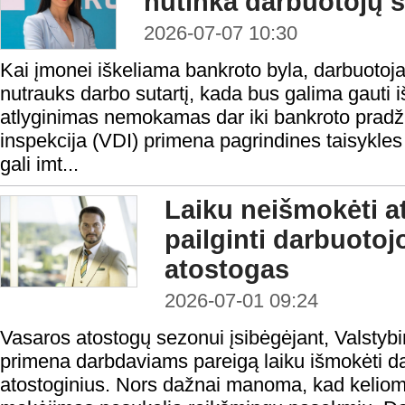
nutinka darbuotojų s
2026-07-07 10:30
Kai įmonei iškeliama bankroto byla, darbuotoj
nutrauks darbo sutartį, kada bus galima gauti iš
atlyginimas nemokamas dar iki bankroto pradži
inspekcija (VDI) primena pagrindines taisykles
gali imt...
Laiku neišmokėti at
pailginti darbuoto
atostogas
2026-07-01 09:24
Vasaros atostogų sezonui įsibėgėjant, Valstybi
primena darbdaviams pareigą laiku išmokėti d
atostoginius. Nors dažnai manoma, kad keliom