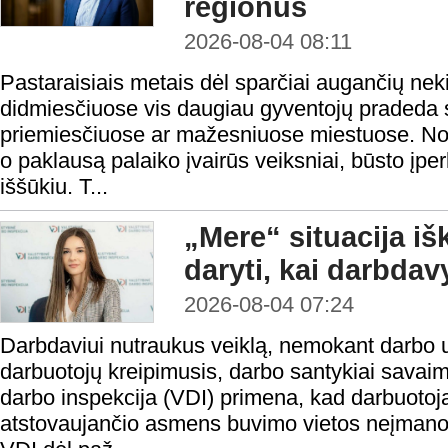
regionus
2026-08-04 08:11
Pastaraisiais metais dėl sparčiai augančių nek
didmiesčiuose vis daugiau gyventojų pradeda s
priemiesčiuose ar mažesniuose miestuose. Nors
o paklausą palaiko įvairūs veiksniai, būsto į
iššūkiu. T...
„Mere“ situacija iš
daryti, kai darbda
2026-08-04 07:24
Darbdaviui nutraukus veiklą, nemokant darbo 
darbuotojų kreipimusis, darbo santykiai savaim
darbo inspekcija (VDI) primena, kad darbuotoja
atstovaujančio asmens buvimo vietos neįmanoma 