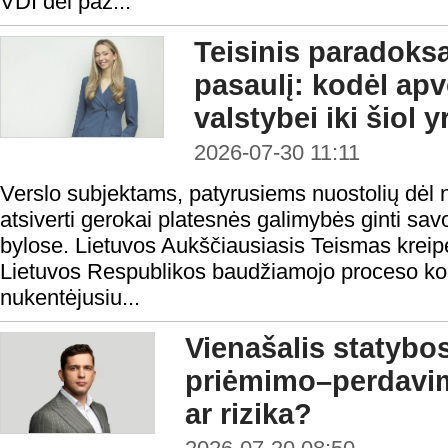
VDI dėl paž...
Teisinis paradoks
pasaulį: kodėl ap
valstybei iki šiol 
2026-07-30 11:11
Verslo subjektams, patyrusiems nuostolių dėl n
atsiverti gerokai platesnės galimybės ginti sa
bylose. Lietuvos Aukščiausiasis Teismas kreipė
Lietuvos Respublikos baudžiamojo proceso ko
nukentėjusiu...
Vienašalis statybo
priėmimo–perdavi
ar rizika?