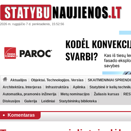
2026 m. rugpjūčio 7 d. penktadienis, 15:52:56
Aktualijos
Objektai. Technologijos. Verslas
SKAITMENINIAI SPRENDI
Architektūra. Interjeras
Infrastruktūra
Aplinka
Statybinė ir kelių technik
Automatika, pramonės inžinerija
Metų nominacijos
Žaliasis kursas
RES
Diskusijos
Galerija
Leidiniai
Statybininkų biblioteka
Komentaras