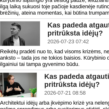
kūrybinio sąstingio yra tiesiog pauzė, leidžianti
ilgą laiką sukuosi toje pačioje kasdienėje rutino
brėžinių, ateina momentas, kai būtina trumpam 
Kas padeda atgaut
pritrūksta idėjų?
2026-07-23 07:42
Reikėtų pradėti nuo to, kad visoms krizėms, ne iš
anksto – tada jos ne tokios baisios. Kūrybinio
ilgainiui tai tampa gyvenimo būdu.
Kas padeda atgauti
pritrūksta idėjų?
2026-07-21 08:58
Architektui idėjų arba įkvėpimo krizė yra nele