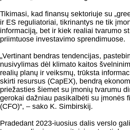
Tikimasi, kad finansų sektoriuje su „gr
ir ES reguliatoriai, tikrinantys ne tik įm
informaciją, bet ir kiek realiai tvarumo s
priimtuose investavimo sprendimuose.
„Vertinant bendras tendencijas, pastebi
nusivylimas dėl klimato kaitos švelnini
realių planų ir veiksmų, trūksta informa
skirti resursus (CapEX), bendrą ekonomi
priežasties šiemet su įmonių tvarumu dir
gerokai dažniau pasikalbėti su įmonės f
(CFO)“, – sako K. Simbirskij.
Pradedant 2023-iuosius dalis verslo gali b