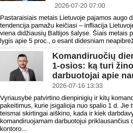
2026-07-20 07:00
Pastaraisiais metais Lietuvoje pajamos augo da
tendencija pamažu keičiasi – infliacija Lietuvoj
viena didžiausių Baltijos šalyse. Šiais metais 
lygis apie 5 proc., o esant didesniam neapibrėžtum
Komandiruočių dien
1-osios: ką turi žino
darbuotojai apie na
2026-07-16 13:33
Vyriausybė patvirtino dienpinigių ir kitų koma
pakeitimus, kurie įsigalioja nuo spalio 1 d. Jie t
teismai skirtingai aiškino, kada ir kiek darbdav
komandiruojamam darbuotojui priklausančius d
kontoro...