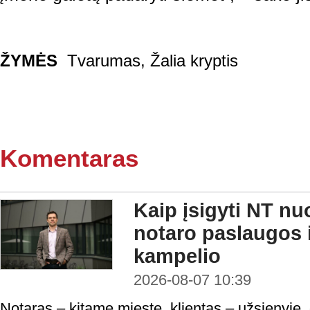
ŽYMĖS
Tvarumas
,
Žalia kryptis
Komentaras
Kaip įsigyti NT nu
notaro paslaugos i
kampelio
2026-08-07 10:39
Notaras – kitame mieste, klientas – užsienyje,