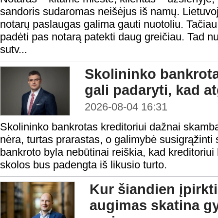
sandoris sudaromas neišėjus iš namų. Lietuvoje
notarų paslaugas galima gauti nuotoliu. Tačiau n
padėti pas notarą patekti daug greičiau. Tad nu
sutv...
Skolininko bankrota
gali padaryti, kad a
2026-08-04 16:31
Skolininko bankrotas kreditoriui dažnai skamba 
nėra, turtas prarastas, o galimybė susigrąžinti
bankroto byla nebūtinai reiškia, kad kreditoriui 
skolos bus padengta iš likusio turto.
Kur šiandien įpirkt
augimas skatina gy