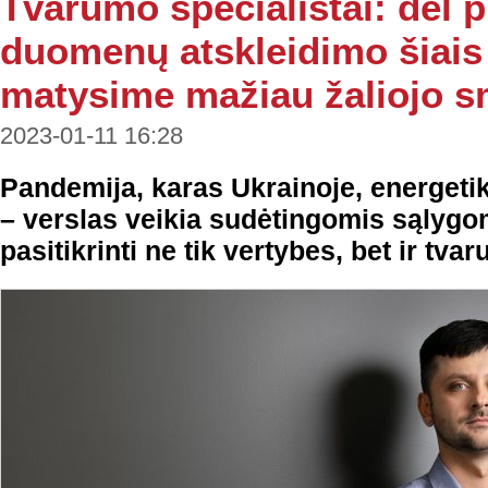
Tvarumo specialistai: dėl 
duomenų atskleidimo šiais
matysime mažiau žaliojo 
2023-01-11 16:28
Pandemija, karas Ukrainoje, energetikos
– verslas veikia sudėtingomis sąlygom
pasitikrinti ne tik vertybes, bet ir tva