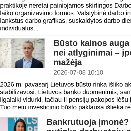
praktikoje neretai painiojamos skirtingos Dar
laiko organizavimo formos. Valstybinė darbo i
lankstus darbo grafikas, suskaidytos darbo die
individualus...
Būsto kainos auga 
nei atlyginimai – 
mažėja
2026-07-08 10:10
2026 m. pavasarį Lietuvos būsto rinka išliko a
stabilizavosi. Lietuvos banko duomenimis, sando
ilgalaikį vidurkį, tačiau II pensijų pakopos lėšų
Tuo metu investicinio būsto paklausa išlieka rek
Bankrutuoja įmonė? 