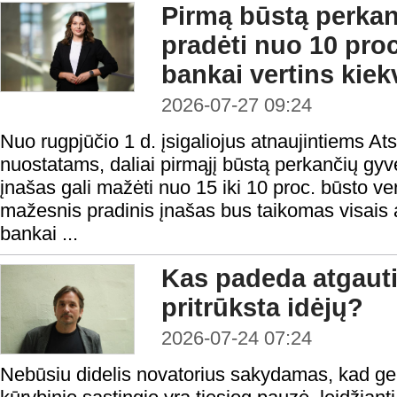
Pirmą būstą perka
pradėti nuo 10 proc
bankai vertins kiek
2026-07-27 09:24
Nuo rugpjūčio 1 d. įsigaliojus atnaujintiems At
nuostatams, daliai pirmąjį būstą perkančių gyv
įnašas gali mažėti nuo 15 iki 10 proc. būsto ver
mažesnis pradinis įnašas bus taikomas visais a
bankai ...
Kas padeda atgauti
pritrūksta idėjų?
2026-07-24 07:24
Nebūsiu didelis novatorius sakydamas, kad ge