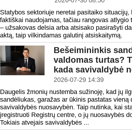
2026-07-30 08:50
Statybos sektoriuje neretai pasitaiko situacijų, 
faktiškai naudojamas, tačiau rangovas atlygio t
– užsakovas delsia arba atsisako pasirašyti 
aktą, taip vilkindamas galutinį atsiskaitymą.
Bešeimininkis sandė
valdomas turtas? T
kada savivaldybė ne
2026-07-29 14:39
Daugelis žmonių nustemba sužinoję, kad jų il
sandėliukas, garažas ar ūkinis pastatas vieną d
savivaldybės nuosavybėn. Taip nutinka, kai stati
įregistruoti Registrų centre, o jų nuosavybės d
Tokiais atvejais savivaldybės ...