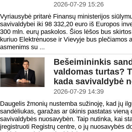
2026-07-29 15:26
Vyriausybė pritarė Finansų ministerijos siūlymu
savivaldybei iki 98 332,20 euro iš Europos inv
300 mln. eurų paskolos. Šios lėšos bus skirtos 
kuriuo Elektrėnuose ir Vievyje bus plečiamos
asmenims su ...
Bešeimininkis sandė
valdomas turtas? T
kada savivaldybė ne
2026-07-29 14:39
Daugelis žmonių nustemba sužinoję, kad jų il
sandėliukas, garažas ar ūkinis pastatas vieną d
savivaldybės nuosavybėn. Taip nutinka, kai stati
įregistruoti Registrų centre, o jų nuosavybės d