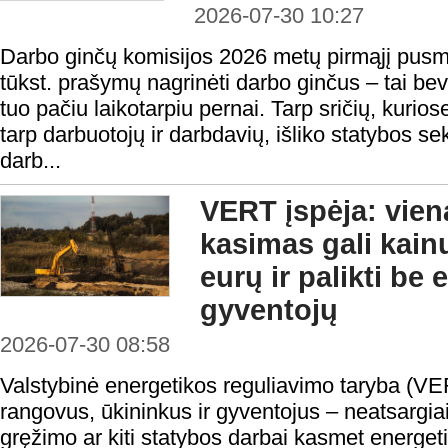
2026-07-30 10:27
Darbo ginčų komisijos 2026 metų pirmąjį pusm
tūkst. prašymų nagrinėti darbo ginčus – tai be
tuo pačiu laikotarpiu pernai. Tarp sričių, kurios
tarp darbuotojų ir darbdavių, išliko statybos se
darb...
VERT įspėja: vie
kasimas gali kain
eurų ir palikti be
gyventojų
2026-07-30 08:58
Valstybinė energetikos reguliavimo taryba (VE
rangovus, ūkininkus ir gyventojus – neatsargi
gręžimo ar kiti statybos darbai kasmet energeti