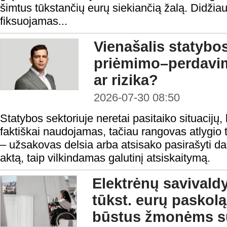
šimtus tūkstančių eurų siekiančią žalą. Didžiau
fiksuojamas...
Vienašalis statybo
priėmimo–perdavi
ar rizika?
2026-07-30 08:50
Statybos sektoriuje neretai pasitaiko situacijų, 
faktiškai naudojamas, tačiau rangovas atlygio t
– užsakovas delsia arba atsisako pasirašyti 
aktą, taip vilkindamas galutinį atsiskaitymą.
Elektrėnų savivald
tūkst. eurų paskolą 
būstus žmonėms su