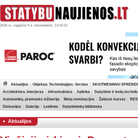
2026 m. rugpjūčio 9 d. sekmadienis, 13:40:52
Aktualijos
Objektai. Technologijos. Verslas
SKAITMENINIAI SPRENDI
Architektūra. Interjeras
Infrastruktūra
Aplinka
Statybinė ir kelių technik
Automatika, pramonės inžinerija
Metų nominacijos
Žaliasis kursas
RES
Diskusijos
Galerija
Leidiniai
Statybininkų biblioteka
Aktualijos