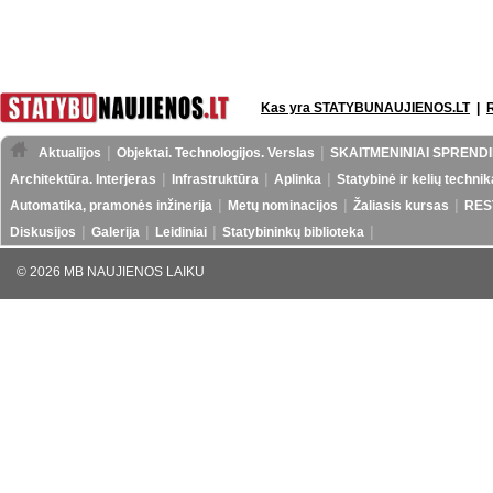
Kas yra STATYBUNAUJIENOS.LT
|
Aktualijos
Objektai. Technologijos. Verslas
SKAITMENINIAI SPRENDI
Architektūra. Interjeras
Infrastruktūra
Aplinka
Statybinė ir kelių technik
Automatika, pramonės inžinerija
Metų nominacijos
Žaliasis kursas
RES
Diskusijos
Galerija
Leidiniai
Statybininkų biblioteka
© 2026 MB NAUJIENOS LAIKU