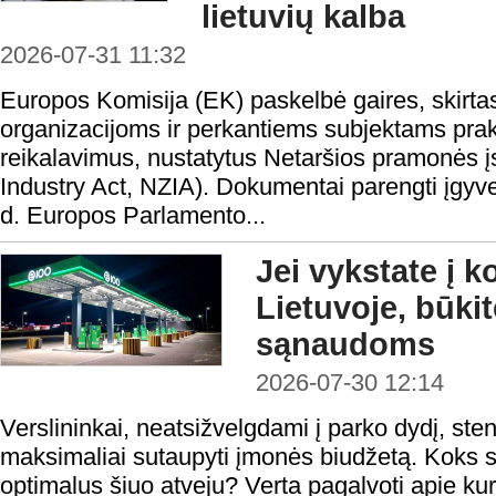
lietuvių kalba
2026-07-31 11:32
Europos Komisija (EK) paskelbė gaires, skirta
organizacijoms ir perkantiems subjektams prakt
reikalavimus, nustatytus Netaršios pramonės į
Industry Act, NZIA). Dokumentai parengti įgyv
d. Europos Parlamento...
Jei vykstate į 
Lietuvoje, būki
sąnaudoms
2026-07-30 12:14
Verslininkai, neatsižvelgdami į parko dydį, steng
maksimaliai sutaupyti įmonės biudžetą. Koks s
optimalus šiuo atveju? Verta pagalvoti apie kur