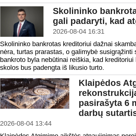
Skolininko bankrota
gali padaryti, kad a
2026-08-04 16:31
Skolininko bankrotas kreditoriui dažnai skamba 
nėra, turtas prarastas, o galimybė susigrąžinti
bankroto byla nebūtinai reiškia, kad kreditoriui 
skolos bus padengta iš likusio turto.
Klaipėdos At
rekonstrukcij
pasirašyta 6 
darbų sutarti
2026-08-04 13:44
Klaipėdos Atgimimo aikštės atnaujinimas perei