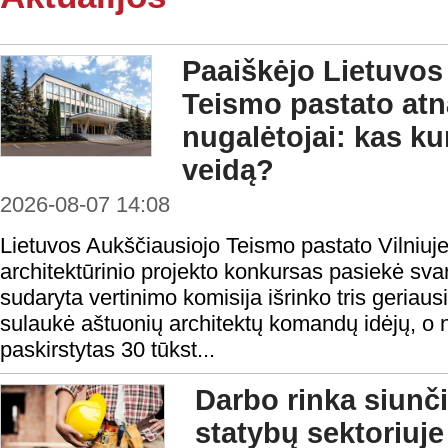
Paaiškėjo Lietuvos
Teismo pastato at
nugalėtojai: kas ku
veidą?
2026-08-07 14:08
Lietuvos Aukščiausiojo Teismo pastato Vilniuje
architektūrinio projekto konkursas pasiekė sv
sudaryta vertinimo komisija išrinko tris geria
sulaukė aštuonių architektų komandų idėjų, o
paskirstytas 30 tūkst...
Darbo rinka siunči
statybų sektoriuje