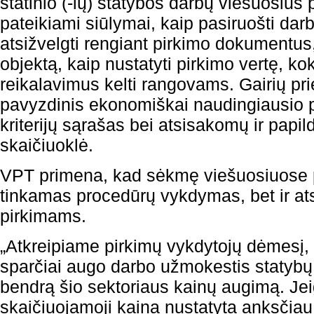
statinio (-ių) statybos darbų viešuosiu
pateikiami siūlymai, kaip pasiruošti darb
atsižvelgti rengiant pirkimo dokumentus,
objektą, kaip nustatyti pirkimo vertę, kok
reikalavimus kelti rangovams. Gairių p
pavyzdinis ekonomiškai naudingiausio 
kriterijų sąrašas bei atsisakomų ir papi
skaičiuoklė.
VPT primena, kad sėkmę viešuosiuose p
tinkamas procedūrų vykdymas, bet ir a
pirkimams.
„Atkreipiame pirkimų vykdytojų dėmesį,
sparčiai augo darbo užmokestis statybų
bendrą šio sektoriaus kainų augimą. Jei
skaičiuojamoji kaina nustatyta anksčiau 