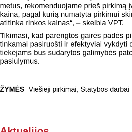
metus, rekomenduojame prieš pirkimą įve
kaina, pagal kurią numatyta pirkimui skir
atitinka rinkos kainas“, – skelbia VPT.
Tikimasi, kad parengtos gairės padės p
tinkamai pasiruošti ir efektyviai vykdyti
tiekėjams bus sudarytos galimybės pate
pasiūlymus.
ŽYMĖS
Viešieji pirkimai
,
Statybos darbai
Aktualijos