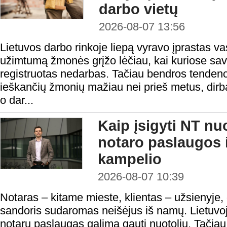
darbo vietų
2026-08-07 13:56
Lietuvos darbo rinkoje liepą vyravo įprastas v
užimtumą žmonės grįžo lėčiau, kai kuriose sav
registruotas nedarbas. Tačiau bendros tendenci
ieškančių žmonių mažiau nei prieš metus, dirba
o dar...
Kaip įsigyti NT nu
notaro paslaugos i
kampelio
2026-08-07 10:39
Notaras – kitame mieste, klientas – užsienyje,
sandoris sudaromas neišėjus iš namų. Lietuvoje
notarų paslaugas galima gauti nuotoliu. Tačiau n