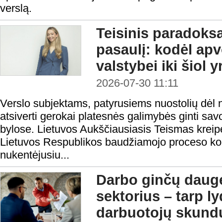
verslą.
Teisinis paradoks
pasaulį: kodėl ap
valstybei iki šiol 
2026-07-30 11:11
Verslo subjektams, patyrusiems nuostolių dėl n
atsiverti gerokai platesnės galimybės ginti sa
bylose. Lietuvos Aukščiausiasis Teismas kreipė
Lietuvos Respublikos baudžiamojo proceso ko
nukentėjusiu...
Darbo ginčų daugė
sektorius – tarp l
darbuotojų skundų