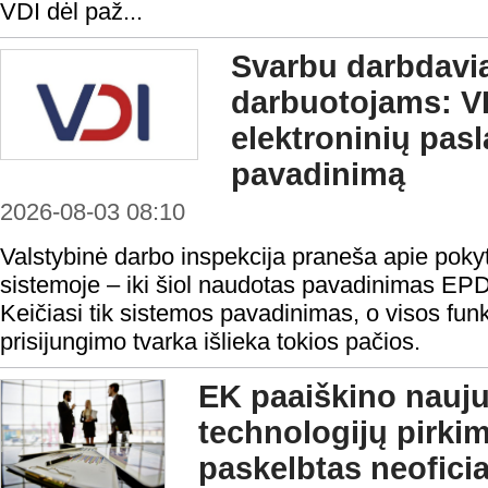
VDI dėl paž...
Svarbu darbdavi
darbuotojams: VD
elektroninių pas
pavadinimą
2026-08-03 08:10
Valstybinė darbo inspekcija praneša apie pokyt
sistemoje – iki šiol naudotas pavadinimas EP
Keičiasi tik sistemos pavadinimas, o visos funk
prisijungimo tvarka išlieka tokios pačios.
EK paaiškino nauju
technologijų pirki
paskelbtas neofici