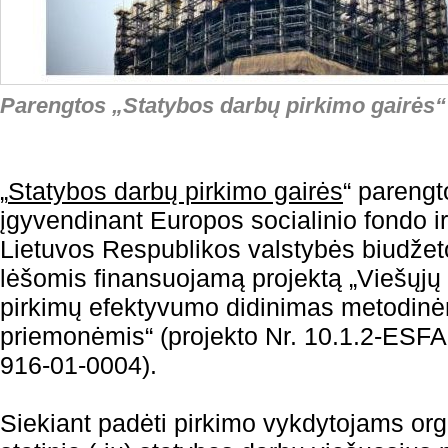
Parengtos „Statybos darbų pirkimo gairės“
„
Statybos darbų pirkimo gairės
“ parengt
įgyvendinant Europos socialinio fondo ir
Lietuvos Respublikos valstybės biudžet
lėšomis finansuojamą projektą „Viešųjų
pirkimų efektyvumo didinimas metodin
priemonėmis“ (projekto Nr. 10.1.2-ESFA
916-01-0004).
Siekiant padėti pirkimo vykdytojams orga