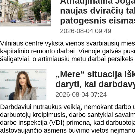
Atnaujinama Jogai
naujas dviračių tak
patogesnis eisma
2026-08-04 09:49
Vilniaus centre vyksta vienos svarbiausių mies
kapitalinio remonto darbai. Vienoje gatvės pusė
šaligatviai, o artimiausiu metu darbai persikels 
„Mere“ situacija iš
daryti, kai darbda
2026-08-04 07:24
Darbdaviui nutraukus veiklą, nemokant darbo 
darbuotojų kreipimusis, darbo santykiai savaim
darbo inspekcija (VDI) primena, kad darbuotoja
atstovaujančio asmens buvimo vietos neįmanoma 