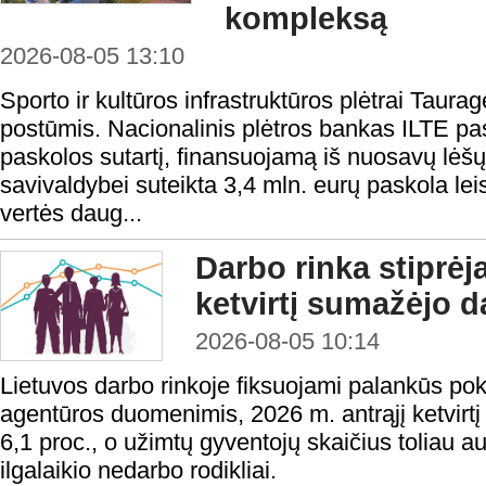
kompleksą
2026-08-05 13:10
Sporto ir kultūros infrastruktūros plėtrai Taura
postūmis. Nacionalinis plėtros bankas ILTE pas
paskolos sutartį, finansuojamą iš nuosavų lėš
savivaldybei suteikta 3,4 mln. eurų paskola lei
vertės daug...
Darbo rinka stiprėj
ketvirtį sumažėjo d
2026-08-05 10:14
Lietuvos darbo rinkoje fiksuojami palankūs po
agentūros duomenimis, 2026 m. antrąjį ketvirtį
6,1 proc., o užimtų gyventojų skaičius toliau a
ilgalaikio nedarbo rodikliai.