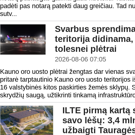
padėti pas notarą patekti daug greičiau. Tad nu
sutv...
Svarbus sprendima
teritorija didinama
tolesnei plėtrai
2026-08-06 07:05
Kauno oro uosto plėtrai žengtas dar vienas sv
pritarė tarptautinio Kauno oro uosto teritorijos i
16 valstybinės kitos paskirties žemės sklypų. S
skrydžių saugą, užtikrinti tinkamą infrastruktūro
ILTE pirmą kartą 
savo lėšų: 3,4 ml
užbaigti Tauragės