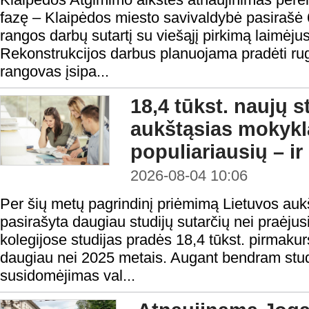
fazę – Klaipėdos miesto savivaldybė pasirašė 
rangos darbų sutartį su viešąjį pirkimą laimėju
Rekonstrukcijos darbus planuojama pradėti rugp
rangovas įsipa...
18,4 tūkst. naujų 
aukštąsias mokykl
populiariausių – ir
2026-08-04 10:06
Per šių metų pagrindinį priėmimą Lietuvos au
pasirašyta daugiau studijų sutarčių nei praėjusi
kolegijose studijas pradės 18,4 tūkst. pirmakur
daugiau nei 2025 metais. Augant bendram studen
susidomėjimas val...