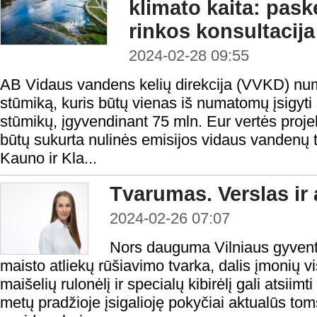
klimato kaita: pask
rinkos konsultacija
2024-02-28 09:55
AB Vidaus vandens kelių direkcija (VVKD) numat
stūmiką, kuris būtų vienas iš numatomų įsigyti š
stūmikų, įgyvendinant 75 mln. Eur vertės projekt
būtų sukurta nulinės emisijos vidaus vandenų 
Kauno ir Kla...
Tvarumas. Verslas ir 
2024-02-26 07:07
Nors dauguma Vilniaus gyvent
maisto atliekų rūšiavimo tvarka, dalis įmonių v
maišelių rulonėlį ir specialų kibirėlį gali atsiimti
metų pradžioje įsigalioję pokyčiai aktualūs to