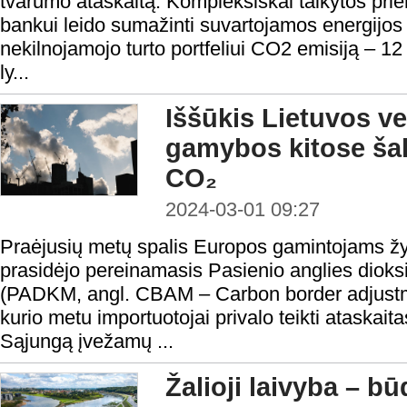
tvarumo ataskaitą. Kompleksiškai taikytos pr
bankui leido sumažinti suvartojamos energijos 
nekilnojamojo turto portfeliui CO2 emisiją – 12 
ly...
Iššūkis Lietuvos v
gamybos kitose šal
CO₂
2024-03-01 09:27
Praėjusių metų spalis Europos gamintojams žy
prasidėjo pereinamasis Pasienio anglies diok
(PADKM, angl. CBAM – Carbon border adjustm
kurio metu importuotojai privalo teikti ataskait
Sąjungą įvežamų ...
Žalioji laivyba – b