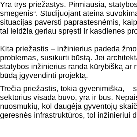
Yra trys priežastys. Pirmiausia, statybos
smegenis“. Studijuojant ateina suvokim
situacijas paversti paprastesnėmis, kaip 
tai leidžia geriau spręsti ir kasdienes p
Kita priežastis – inžinierius padeda ž
problemas, susikurti būstą. Jei architekt
statybos inžinierius randa kūrybišką ar
būdą įgyvendinti projektą.
Trečia priežastis, tokia gyvenimiška, – s
sektorius visada buvo, yra ir bus. Nepais
nuosmukių, kol daugėja gyventojų skaiči
geresnės infrastruktūros, tol inžinieriui