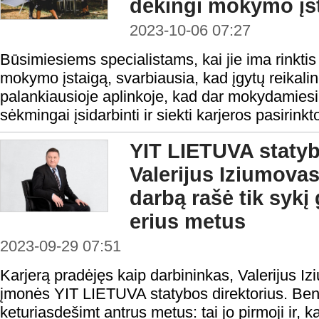
dėkingi mokymo įst
2023-10-06 07:27
Būsimiesiems specialistams, kai jie ima rinktis
mokymo įstaigą, svarbiausia, kad įgytų reikaling
palankiausioje aplinkoje, kad dar mokydamiesi 
sėkmingai įsidarbinti ir siekti karjeros pasirinkto
YIT LIETUVA statyb
Valerijus Iziumovas
darbą rašė tik sykį
erius metus
2023-09-29 07:51
Karjerą pradėjęs kaip darbininkas, Valerijus I
įmonės YIT LIETUVA statybos direktorius. Bend
keturiasdešimt antrus metus: tai jo pirmoji ir, ka