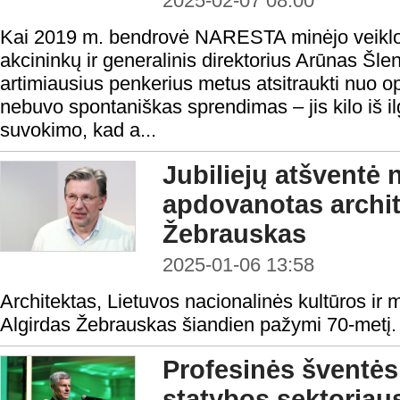
2025-02-07 08:00
Kai 2019 m. bendrovė NARESTA minėjo veiklos
akcininkų ir generalinis direktorius Arūnas Šl
artimiausius penkerius metus atsitraukti nuo 
nebuvo spontaniškas sprendimas – jis kilo iš il
suvokimo, kad a...
Jubiliejų atšventė 
apdovanotas archit
Žebrauskas
2025-01-06 13:58
Architektas, Lietuvos nacionalinės kultūros ir
Algirdas Žebrauskas šiandien pažymi 70-metį.
Profesinės šventės
statybos sektoriau