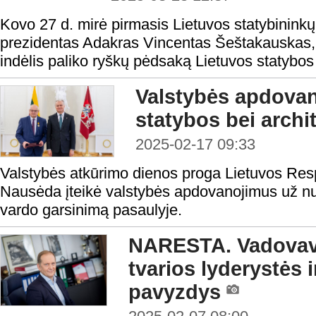
Kovo 27 d. mirė pirmasis Lietuvos statybininkų
prezidentas Adakras Vincentas Šeštakauskas, k
indėlis paliko ryškų pėdsaką Lietuvos statybos 
Valstybės apdovanoj
statybos bei arch
2025-02-17 09:33
Valstybės atkūrimo dienos proga Lietuvos Res
Nausėda įteikė valstybės apdovanojimus už nuo
vardo garsinimą pasaulyje.
NARESTA. Vadovav
tvarios lyderystės i
pavyzdys