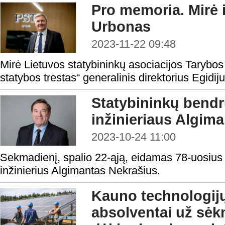
Pro memoria. Mirė i
Urbonas
2023-11-22 09:48
Mirė Lietuvos statybininkų asociacijos Tarybo
statybos trestas“ generalinis direktorius Egidi
Statybininkų bend
inžinieriaus Algim
2023-10-24 11:00
Sekmadienį, spalio 22-ąją, eidamas 78-uosius
inžinierius Algimantas Nekrašius.
Kauno technologij
absolventai už sėk