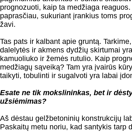
prognozuoti, kaip ta medžiaga reaguos. I
paprasčiau, sukuriant įrankius toms pro
žavi.
Tas pats ir kalbant apie gruntą. Tarkime
dalelytės ir akmens dydžių skirtumai yra
kamuoliuko ir žemės rutulio. Kaip progno
medžiagų sąveiką? Tam yra įvairūs kūry
taikyti, tobulinti ir sugalvoti yra labai įd
Esate ne tik mokslininkas, bet ir dėst
užsiėmimas?
Aš dėstau gelžbetoninių konstrukcijų la
Paskaitų metu noriu, kad santykis tarp d