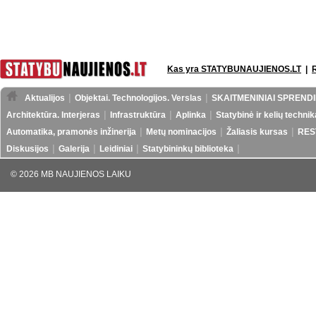
Kas yra STATYBUNAUJIENOS.LT
|
Aktualijos
Objektai. Technologijos. Verslas
SKAITMENINIAI SPRENDI
Architektūra. Interjeras
Infrastruktūra
Aplinka
Statybinė ir kelių technik
Automatika, pramonės inžinerija
Metų nominacijos
Žaliasis kursas
RES
Diskusijos
Galerija
Leidiniai
Statybininkų biblioteka
© 2026 MB NAUJIENOS LAIKU