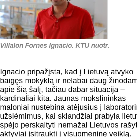
Villalon Fornes Ignacio. KTU nuotr.
Ignacio pripažįsta, kad į Lietuvą atvyko
baigęs mokyklą ir nelabai daug žinoda
apie šią šalį, tačiau dabar situacija –
kardinaliai kita. Jaunas mokslininkas
maloniai nustebina atėjusius į laborator
užsiėmimus, kai sklandžiai prabyla lietu
spėjo perskaityti nemažai Lietuvos rašy
aktyviai įsitraukti į visuomeninę veiklą.