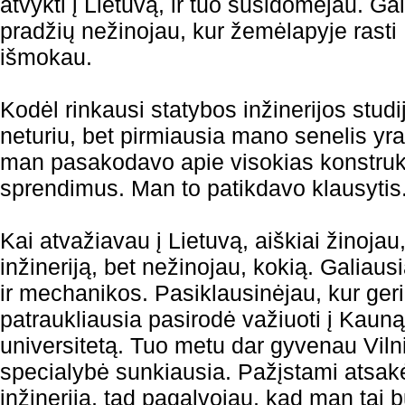
atvykti į Lietuvą, ir tuo susidomėjau. Gali
pradžių nežinojau, kur žemėlapyje rasti 
išmokau.
Kodėl rinkausi statybos inžinerijos stu
neturiu, bet pirmiausia mano senelis yra 
man pasakodavo apie visokias konstruk
sprendimus. Man to patikdavo klausytis
Kai atvažiavau į Lietuvą, aiškiai žinojau,
inžineriją, bet nežinojau, kokią. Galiausi
ir mechanikos. Pasiklausinėjau, kur geri
patraukliausia pasirodė važiuoti į Kauną
universitetą. Tuo metu dar gyvenau Vilni
specialybė sunkiausia. Pažįstami atsakė
inžinerija, tad pagalvojau, kad man tai b