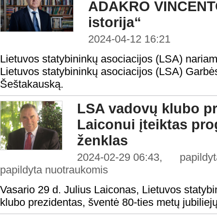
ADAKRO VINCEN
istorija“
2024-04-12 16:21
Lietuvos statybininkų asociacijos (LSA) nariam
Lietuvos statybininkų asociacijos (LSA) Garbė
Šeštakauską.
LSA vadovų klubo pre
Laiconui įteiktas pr
ženklas
2024-02-29 06:43, papildyta
papildyta nuotraukomis
Vasario 29 d. Julius Laiconas, Lietuvos statyb
klubo prezidentas, šventė 80-ties metų jubiliejų