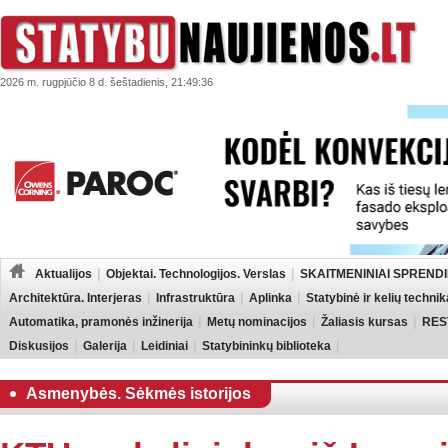
2026 m. rugpjūčio 8 d. šeštadienis, 21:49:36
Aktualijos
Objektai. Technologijos. Verslas
SKAITMENINIAI SPRENDI
Architektūra. Interjeras
Infrastruktūra
Aplinka
Statybinė ir kelių technik
Automatika, pramonės inžinerija
Metų nominacijos
Žaliasis kursas
RES
Diskusijos
Galerija
Leidiniai
Statybininkų biblioteka
Asmenybės. Sėkmės istorijos