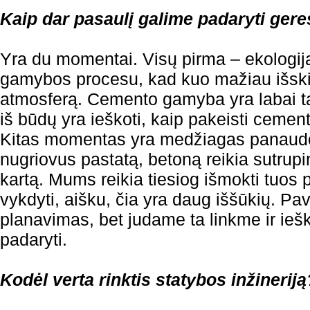
Kaip dar pasaulį galime padaryti gere
Yra du momentai. Visų pirma – ekologija
gamybos procesu, kad kuo mažiau išsk
atmosferą. Cemento gamyba yra labai tar
iš būdų yra ieškoti, kaip pakeisti ceme
Kitas momentas yra medžiagas panaudoti
nugriovus pastatą, betoną reikia sutrupin
kartą. Mums reikia tiesiog išmokti tuos
vykdyti, aišku, čia yra daug iššūkių. Pavy
planavimas, bet judame ta linkme ir ieš
padaryti.
Kodėl verta rinktis statybos inžineriją