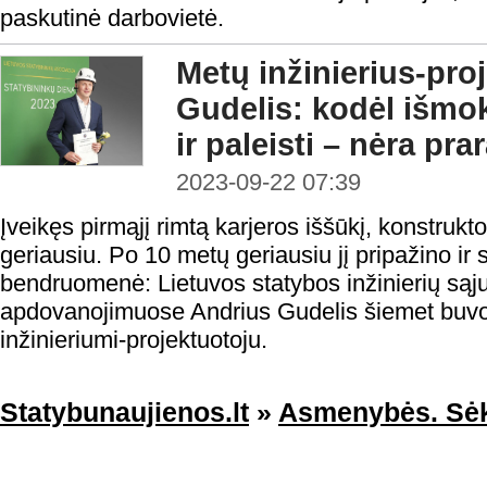
paskutinė darbovietė.
Metų inžinierius-pro
Gudelis: kodėl išmo
ir paleisti – nėra pr
2023-09-22 07:39
Įveikęs pirmąjį rimtą karjeros iššūkį, konstrukt
geriausiu. Po 10 metų geriausiu jį pripažino ir s
bendruomenė: Lietuvos statybos inžinierių sąj
apdovanojimuose Andrius Gudelis šiemet buvo 
inžinieriumi-projektuotoju.
Statybunaujienos.lt
»
Asmenybės. Sėk