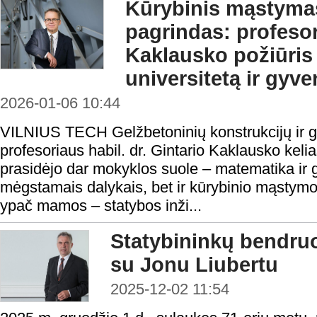
Kūrybinis mąstymas
pagrindas: profesor
Kaklausko požiūris 
universitetą ir gyv
2026-01-06 10:44
VILNIUS TECH Gelžbetoninių konstrukcijų ir 
profesoriaus habil. dr. Gintario Kaklausko kelias
prasidėjo dar mokyklos suole – matematika ir g
mėgstamais dalykais, bet ir kūrybinio mąstym
ypač mamos – statybos inži...
Statybininkų bendru
su Jonu Liubertu
2025-12-02 11:54