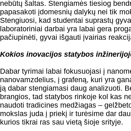
nebūtų šaltas. Stengiamės tiesiog bendra
papasakoti įdomesnių dalykų nei tik mo
Stengiuosi, kad studentai suprastų gyva
laboratoriniai darbai yra labai gera proga
pačiupinėti, gyvai išgauti įvairias reakcij
Kokios inovacijos statybos inžinerijo
Dabar tyrimai labai fokusuojasi į nanom
nanovamzdelius, į grafeną, kuri yra gan
ją dabar stengiamasi daug analizuoti. Be
brangios, tad statybos rinkoje kol kas n
naudoti tradicines medžiagas – gelžbeto
mokslas juda į priekį ir turėsime dar d
kurios tikrai ras sau vietą šioje srityje.