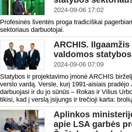
2024-09-06 17:02
Profesinės šventės proga tradiciškai pagerbiam
sektoriaus darbuotojai.
ARCHIS. Ilgaamžis
valdomos statybos
2024-09-06 07:09
Statybos ir projektavimo įmonė ARCHIS biržel
verslo vardą. Versle, kurį 1991-aisiais pradėj
darbuojasi ir du jo sūnūs – Rokas ir Vilius Urbo
tikisi, kad į verslą įsijungs ir trečioji karta: br
Aplinkos ministerij
apie LSA garbės pre