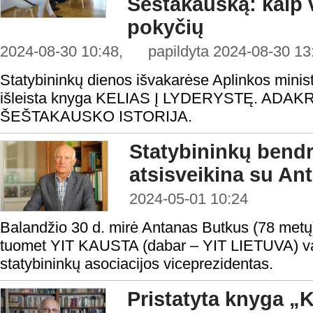
Šeštakauską: kaip v
pokyčių
2024-08-30 10:48, papildyta 2024-08-30 13:
Statybininkų dienos išvakarėse Aplinkos minist
išleista knyga KELIAS Į LYDERYSTĘ. ADA
ŠEŠTAKAUSKO ISTORIJA.
Statybininkų ben
atsisveikina su A
2024-05-01 10:24
Balandžio 30 d. mirė Antanas Butkus (78 metų),
tuomet YIT KAUSTA (dabar – YIT LIETUVA) va
statybininkų asociacijos viceprezidentas.
Pristatyta knyga „Ke