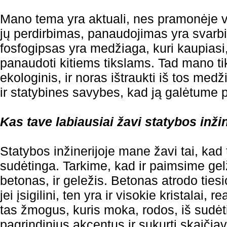
Mano tema yra aktuali, nes pramonėje vi
jų perdirbimas, panaudojimas yra svarbi 
fosfogipsas yra medžiaga, kuri kaupia
panaudoti kitiems tikslams. Tad mano tik
ekologinis, ir noras ištraukti iš tos m
ir statybines savybes, kad ją galėtume 
Kas tave labiausiai žavi statybos inži
Statybos inžinerijoje mane žavi tai, kad 
sudėtinga. Tarkime, kad ir paimsime gelž
betonas, ir geležis. Betonas atrodo ties
jei įsigilini, ten yra ir visokie kristalai, r
tas žmogus, kuris moka, rodos, iš sudėt
pagrindinius akcentus ir sukurti skaiči