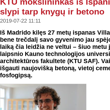
KTU mokslininkas iš Ispani
slypi tarp knygų ir betono
2019-07-22 11:11
Iš Madrido kilęs 27 metų ispanas Vill
bene trečdalį savo gyvenimo jau spėjo 
laiką čia leidžia ne veltui – šiuo metu 
laipsnio Kauno technologijos universi
architektūros fakultete (KTU SAF). Va
išgauti naujovišką betoną, vietoj cem
fosfogipsą.