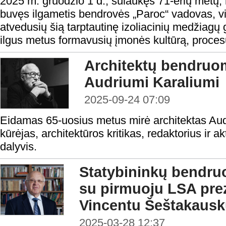
2025 m. gruodžio 1 d., sulaukęs 71-erių metų,
buvęs ilgametis bendrovės „Paroc“ vadovas, v
atvedusių šią tarptautinę izoliacinių medžiagų 
ilgus metus formavusių įmonės kultūrą, procesu
Architektų bendruom
Audriumi Karaliumi
2025-09-24 07:09
Eidamas 65-uosius metus mirė architektas Aud
kūrėjas, architektūros kritikas, redaktorius i
dalyvis.
Statybininkų bendru
su pirmuoju LSA pre
Vincentu Šeštakaus
2025-03-28 12:37