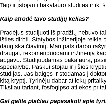
Taip ir įstojau į bakalauro studijas ir iki š
Kaip atrodė tavo studijų kelias?
Pradėjus studijuoti iš pradžių nebuvo ta
išties dirbti. Statybos inžinerijoje reikia 
daug skaičiavimų. Man pats darbo rašy
draugai, rekomenduodami inžineriją kaip
apgavo. Studijuodamas bakalaurą, pasir
specialybę. Paskui stojau ir į šios krypt
studijas. Jas baigęs ir stodamas į dokto
kitą kryptį. Tyrinėju dabar atliekų prita
Tiksliau tariant, fosfogipso atliekos prit
Gal galite plačiau papasakoti apie ty