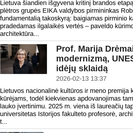
Lietuva šiandien išgyvena kritinį brandos etap
plėtros grupės EIKA valdybos pirmininkas Robe
fundamentalią takoskyrą: baigiamas pirminio ka
pradedamas ilgalaikės vertės – paveldo kūrimo
architektūra...
Prof. Marija Drėma
modernizmą, UNESC
idėjų sklaidą
2026-02-13 13:37
Lietuvos nacionalinė kultūros ir meno premija
kūrėjams, todėl kiekvienas apdovanojimas tam
lauko įvertinimu. 2025 m. viena iš laureačių ta
universitetas Istorijos fakulteto profesorė, arch
t...