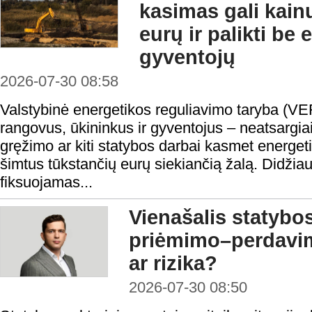
kasimas gali kain
eurų ir palikti be
gyventojų
2026-07-30 08:58
Valstybinė energetikos reguliavimo taryba (VE
rangovus, ūkininkus ir gyventojus – neatsargi
gręžimo ar kiti statybos darbai kasmet energeti
šimtus tūkstančių eurų siekiančią žalą. Didžiau
fiksuojamas...
Vienašalis statybo
priėmimo–perdavi
ar rizika?
2026-07-30 08:50