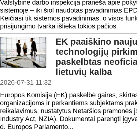
Valstybinė darbo inspekcija praneša apie pokyt
sistemoje – iki šiol naudotas pavadinimas EP
Keičiasi tik sistemos pavadinimas, o visos funk
prisijungimo tvarka išlieka tokios pačios.
EK paaiškino nauju
technologijų pirki
paskelbtas neofici
lietuvių kalba
2026-07-31 11:32
Europos Komisija (EK) paskelbė gaires, skirta
organizacijoms ir perkantiems subjektams prakt
reikalavimus, nustatytus Netaršios pramonės į
Industry Act, NZIA). Dokumentai parengti įgyv
d. Europos Parlamento...