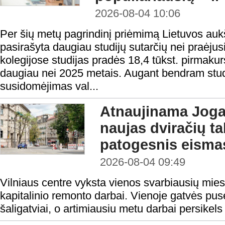
2026-08-04 10:06
Per šių metų pagrindinį priėmimą Lietuvos au
pasirašyta daugiau studijų sutarčių nei praėjusi
kolegijose studijas pradės 18,4 tūkst. pirmakur
daugiau nei 2025 metais. Augant bendram studen
susidomėjimas val...
Atnaujinama Jogai
naujas dviračių tak
patogesnis eisma
2026-08-04 09:49
Vilniaus centre vyksta vienos svarbiausių mies
kapitalinio remonto darbai. Vienoje gatvės pusė
šaligatviai, o artimiausiu metu darbai persikels 