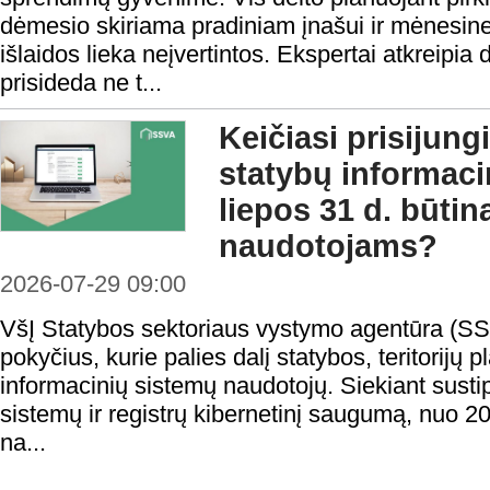
dėmesio skiriama pradiniam įnašui ir mėnesine
išlaidos lieka neįvertintos. Ekspertai atkreipia
prisideda ne t...
Keičiasi prisijung
statybų informaci
liepos 31 d. būtin
naudotojams?
2026-07-29 09:00
VšĮ Statybos sektoriaus vystymo agentūra (SS
pokyčius, kurie palies dalį statybos, teritorijų
informacinių sistemų naudotojų. Siekiant sustip
sistemų ir registrų kibernetinį saugumą, nuo 20
na...