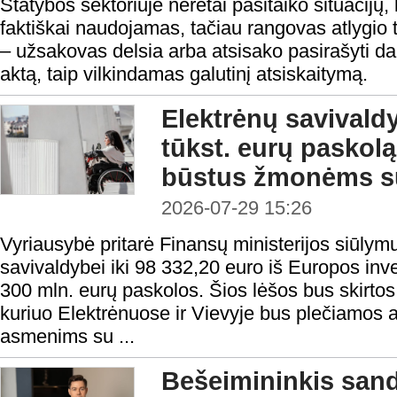
Statybos sektoriuje neretai pasitaiko situacijų, 
faktiškai naudojamas, tačiau rangovas atlygio t
– užsakovas delsia arba atsisako pasirašyti 
aktą, taip vilkindamas galutinį atsiskaitymą.
Elektrėnų savivald
tūkst. eurų paskolą 
būstus žmonėms su
2026-07-29 15:26
Vyriausybė pritarė Finansų ministerijos siūlymu
savivaldybei iki 98 332,20 euro iš Europos inv
300 mln. eurų paskolos. Šios lėšos bus skirtos 
kuriuo Elektrėnuose ir Vievyje bus plečiamos
asmenims su ...
Bešeimininkis sandė