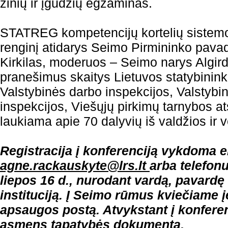
žinių ir įgūdžių egzaminas.
STATREG kompetencijų kortelių sistemos
renginį atidarys Seimo Pirmininko pav
Kirkilas, moderuos – Seimo narys Algird
pranešimus skaitys Lietuvos statybinink
Valstybinės darbo inspekcijos, Valstyb
inspekcijos, Viešųjų pirkimų tarnybos a
laukiama apie 70 dalyvių iš valdžios ir v
Registracija į konferenciją vykdoma e
agne.rackauskyte@lrs.lt
arba telefonu
liepos 16 d., nurodant vardą, pavardę
instituciją. Į Seimo rūmus kviečiame į
apsaugos postą. Atvykstant į konferenc
asmens tapatybės dokumentą.