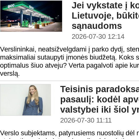
Jei vykstate į 
Lietuvoje, būki
sąnaudoms
2026-07-30 12:14
Verslininkai, neatsižvelgdami į parko dydį, steng
maksimaliai sutaupyti įmonės biudžetą. Koks s
optimalus šiuo atveju? Verta pagalvoti apie kur
verslą.
Teisinis paradoks
pasaulį: kodėl ap
valstybei iki šiol 
2026-07-30 11:11
Verslo subjektams, patyrusiems nuostolių dėl n