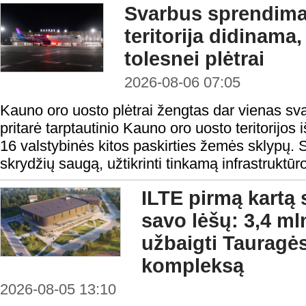
Svarbus sprendima
teritorija didinama
tolesnei plėtrai
2026-08-06 07:05
Kauno oro uosto plėtrai žengtas dar vienas sv
pritarė tarptautinio Kauno oro uosto teritorijos i
16 valstybinės kitos paskirties žemės sklypų. S
skrydžių saugą, užtikrinti tinkamą infrastruktūro
ILTE pirmą kartą 
savo lėšų: 3,4 ml
užbaigti Tauragės
kompleksą
2026-08-05 13:10