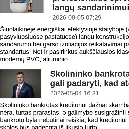
langų sandarinimu
2026-08-05 07:29
Šiuolaikinėje energiškai efektyvioje statyboje 
pasyviuosiuose pastatuose) langų konstrukcijo
sandarumo bei garso izoliacijos reikalavimai 
standartus. Net ir pasirinkus aukščiausios klasė
modernų PVC, aliuminio ...
Skolininko bankrota
gali padaryti, kad a
2026-08-04 16:31
Skolininko bankrotas kreditoriui dažnai skamba 
nėra, turtas prarastas, o galimybė susigrąžinti
bankroto byla nebūtinai reiškia, kad kreditoriui 
skolos bus padengta iš likusio turto.