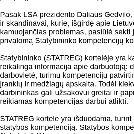
Pasak LSA prezidento Daliaus Gedvilo, 
ir skandinavai, kurie, išgirdę apie Lietu
kamuojančias problemas, pasiūlė sekti jų
privalomą Statybininko kompetencijų kor
Statybininko (STATREG) kortelėje yra k
reikalinga informacija apie darbuotoją: 
darbovietė, turimų kompetencijų patvir
įrankių ir medžiagų apskaita. Todėl kiekv
darbininkas gali užsakovui greitai ir papr
reikiamas kompetencijas darbui atlikti.
STATREG kortelė yra išduodama, turint b
statybos kompetenciją. Statybos kompet