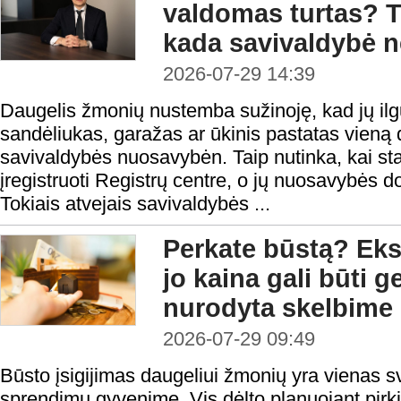
valdomas turtas? T
kada savivaldybė ne
2026-07-29 14:39
Daugelis žmonių nustemba sužinoję, kad jų il
sandėliukas, garažas ar ūkinis pastatas vieną d
savivaldybės nuosavybėn. Taip nutinka, kai stati
įregistruoti Registrų centre, o jų nuosavybės d
Tokiais atvejais savivaldybės ...
Perkate būstą? Eksp
jo kaina gali būti 
nurodyta skelbime
2026-07-29 09:49
Būsto įsigijimas daugeliui žmonių yra vienas s
sprendimų gyvenime. Vis dėlto planuojant pirk