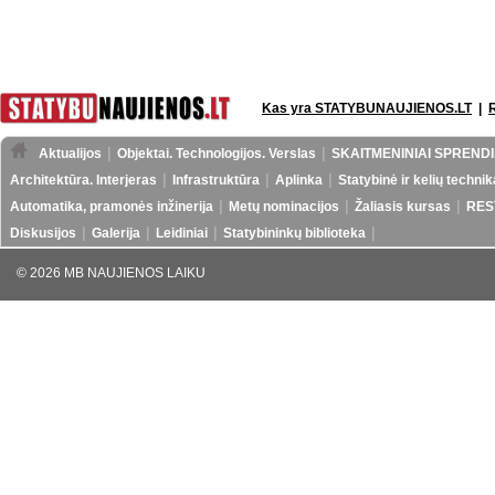
Kas yra STATYBUNAUJIENOS.LT
|
Aktualijos
Objektai. Technologijos. Verslas
SKAITMENINIAI SPRENDI
Architektūra. Interjeras
Infrastruktūra
Aplinka
Statybinė ir kelių technik
Automatika, pramonės inžinerija
Metų nominacijos
Žaliasis kursas
RES
Diskusijos
Galerija
Leidiniai
Statybininkų biblioteka
© 2026 MB NAUJIENOS LAIKU