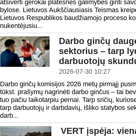
atsiverti gerokai platesnės galimybės ginti sa
bylose. Lietuvos Aukščiausiasis Teismas kreipė
Lietuvos Respublikos baudžiamojo proceso ko
nukentėjusiu...
Darbo ginčų daugė
sektorius – tarp l
darbuotojų skundų
2026-07-30 10:27
Darbo ginčų komisijos 2026 metų pirmąjį pusm
tūkst. prašymų nagrinėti darbo ginčus – tai be
tuo pačiu laikotarpiu pernai. Tarp sričių, kurios
tarp darbuotojų ir darbdavių, išliko statybos se
darb...
VERT įspėja: vie