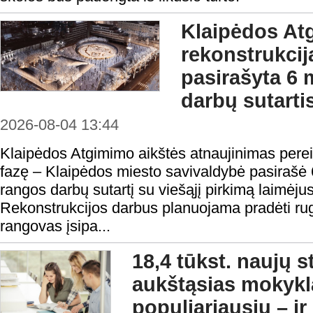
Klaipėdos At
rekonstrukcij
pasirašyta 6 
darbų sutarti
2026-08-04 13:44
Klaipėdos Atgimimo aikštės atnaujinimas perei
fazę – Klaipėdos miesto savivaldybė pasirašė 
rangos darbų sutartį su viešąjį pirkimą laimėju
Rekonstrukcijos darbus planuojama pradėti rugp
rangovas įsipa...
18,4 tūkst. naujų 
aukštąsias mokykl
populiariausių – ir