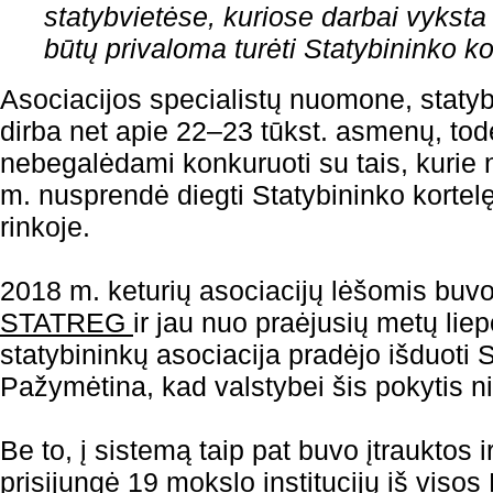
statybvietėse, kuriose darbai vyksta
būtų privaloma turėti Statybininko ko
Asociacijos specialistų nuomone, statyb
dirba net apie 22–23 tūkst. asmenų, tod
nebegalėdami konkuruoti su tais, kuri
m. nusprendė diegti Statybininko kortel
rinkoje.
2018 m. keturių asociacijų lėšomis buv
STATREG
ir jau nuo praėjusių metų li
statybininkų asociacija pradėjo išduoti S
Pažymėtina, kad valstybei šis pokytis n
Be to, į sistemą taip pat buvo įtrauktos i
prisijungė 19 mokslo institucijų iš visos