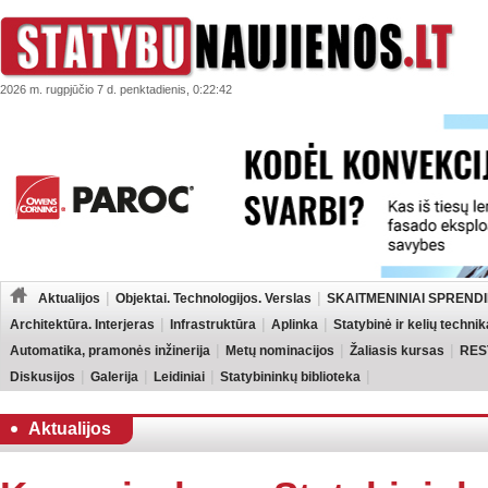
2026 m. rugpjūčio 7 d. penktadienis, 0:22:42
Aktualijos
Objektai. Technologijos. Verslas
SKAITMENINIAI SPRENDI
Architektūra. Interjeras
Infrastruktūra
Aplinka
Statybinė ir kelių technik
Automatika, pramonės inžinerija
Metų nominacijos
Žaliasis kursas
RES
Diskusijos
Galerija
Leidiniai
Statybininkų biblioteka
Aktualijos