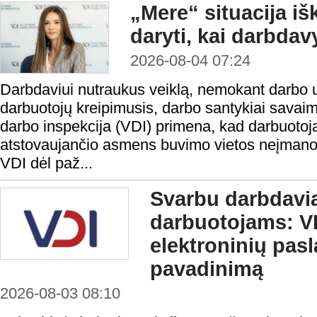
„Mere“ situacija iš
daryti, kai darbda
2026-08-04 07:24
Darbdaviui nutraukus veiklą, nemokant darbo 
darbuotojų kreipimusis, darbo santykiai savaim
darbo inspekcija (VDI) primena, kad darbuotoja
atstovaujančio asmens buvimo vietos neįmanoma 
VDI dėl paž...
Svarbu darbdavi
darbuotojams: VD
elektroninių pas
pavadinimą
2026-08-03 08:10