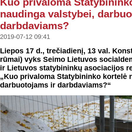
Kuo privaloma Statybininko
naudinga valstybei, darbuo
darbdaviams?
2019-07-12 09:41
Liepos 17 d., trečiadienį, 13 val. Kons
rūmai) vyks Seimo Lietuvos socialdem
ir Lietuvos statybininkų asociacijos 
„Kuo privaloma Statybininko kortelė 
darbuotojams ir darbdaviams?“