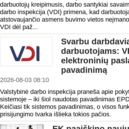
darbuotojų kreipimusis, darbo santykiai savaim
darbo inspekcija (VDI) primena, kad darbuotoja
atstovaujančio asmens buvimo vietos neįmanoma 
VDI dėl paž...
Svarbu darbdavi
darbuotojams: VD
elektroninių pas
pavadinimą
2026-08-03 08:10
Valstybinė darbo inspekcija praneša apie pokyt
sistemoje – iki šiol naudotas pavadinimas EP
Keičiasi tik sistemos pavadinimas, o visos funk
prisijungimo tvarka išlieka tokios pačios.
EK paaiškino nauju