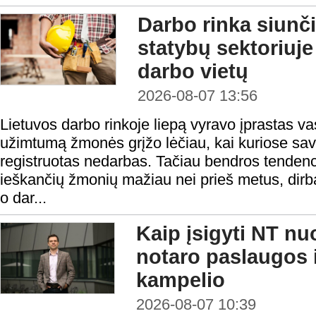
Darbo rinka siunči
statybų sektoriuje
darbo vietų
2026-08-07 13:56
Lietuvos darbo rinkoje liepą vyravo įprastas v
užimtumą žmonės grįžo lėčiau, kai kuriose sav
registruotas nedarbas. Tačiau bendros tendenci
ieškančių žmonių mažiau nei prieš metus, dirba
o dar...
Kaip įsigyti NT nu
notaro paslaugos i
kampelio
2026-08-07 10:39