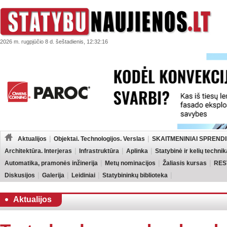
2026 m. rugpjūčio 8 d. šeštadienis, 12:32:16
Aktualijos
Objektai. Technologijos. Verslas
SKAITMENINIAI SPRENDI
Architektūra. Interjeras
Infrastruktūra
Aplinka
Statybinė ir kelių technik
Automatika, pramonės inžinerija
Metų nominacijos
Žaliasis kursas
RES
Diskusijos
Galerija
Leidiniai
Statybininkų biblioteka
Aktualijos