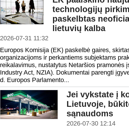
technologijų pirki
paskelbtas neofici
lietuvių kalba
2026-07-31 11:32
Europos Komisija (EK) paskelbė gaires, skirta
organizacijoms ir perkantiems subjektams prakt
reikalavimus, nustatytus Netaršios pramonės į
Industry Act, NZIA). Dokumentai parengti įgyv
d. Europos Parlamento...
Jei vykstate į 
Lietuvoje, būki
sąnaudoms
2026-07-30 12:14