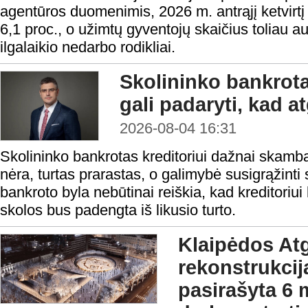
agentūros duomenimis, 2026 m. antrąjį ketvirtį
6,1 proc., o užimtų gyventojų skaičius toliau a
ilgalaikio nedarbo rodikliai.
Skolininko bankrota
gali padaryti, kad a
2026-08-04 16:31
Skolininko bankrotas kreditoriui dažnai skamba 
nėra, turtas prarastas, o galimybė susigrąžinti
bankroto byla nebūtinai reiškia, kad kreditoriui 
skolos bus padengta iš likusio turto.
Klaipėdos At
rekonstrukcij
pasirašyta 6 