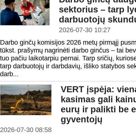
sektorius – tarp l
darbuotojų skundų
2026-07-30 10:27
Darbo ginčų komisijos 2026 metų pirmąjį pusm
tūkst. prašymų nagrinėti darbo ginčus – tai be
tuo pačiu laikotarpiu pernai. Tarp sričių, kurios
tarp darbuotojų ir darbdavių, išliko statybos se
darb...
VERT įspėja: vie
kasimas gali kain
eurų ir palikti be
gyventojų
2026-07-30 08:58