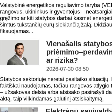
Valstybinė energetikos reguliavimo taryba (VE
rangovus, ūkininkus ir gyventojus – neatsargi
gręžimo ar kiti statybos darbai kasmet energeti
šimtus tūkstančių eurų siekiančią žalą. Didžiau
fiksuojamas...
Vienašalis statybo
priėmimo–perdavi
ar rizika?
2026-07-30 08:50
Statybos sektoriuje neretai pasitaiko situacijų, 
faktiškai naudojamas, tačiau rangovas atlygio t
– užsakovas delsia arba atsisako pasirašyti 
aktą, taip vilkindamas galutinį atsiskaitymą.
Elektrėnų savivald