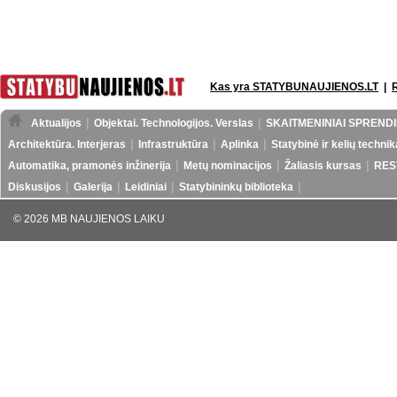
Kas yra STATYBUNAUJIENOS.LT
|
Aktualijos
Objektai. Technologijos. Verslas
SKAITMENINIAI SPRENDI
Architektūra. Interjeras
Infrastruktūra
Aplinka
Statybinė ir kelių technik
Automatika, pramonės inžinerija
Metų nominacijos
Žaliasis kursas
RES
Diskusijos
Galerija
Leidiniai
Statybininkų biblioteka
© 2026 MB NAUJIENOS LAIKU