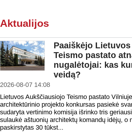
Aktualijos
Paaiškėjo Lietuvos
Teismo pastato at
nugalėtojai: kas ku
veidą?
2026-08-07 14:08
Lietuvos Aukščiausiojo Teismo pastato Vilniuje
architektūrinio projekto konkursas pasiekė sv
sudaryta vertinimo komisija išrinko tris geria
sulaukė aštuonių architektų komandų idėjų, o
paskirstytas 30 tūkst...