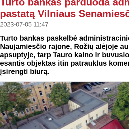
Turto bankas parduoda adm
pastatą Vilniaus Senamies
2023-07-05 11:47
Turto bankas paskelbė administracini
Naujamiesčio rajone, Rožių alėjoje a
apsuptyje, tarp Tauro kalno ir buvusi
esantis objektas itin patrauklus komer
įsirengti biurą.