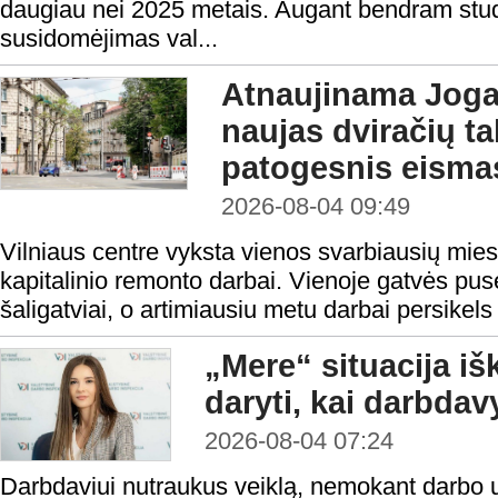
daugiau nei 2025 metais. Augant bendram studen
susidomėjimas val...
Atnaujinama Jogai
naujas dviračių tak
patogesnis eisma
2026-08-04 09:49
Vilniaus centre vyksta vienos svarbiausių mies
kapitalinio remonto darbai. Vienoje gatvės pusė
šaligatviai, o artimiausiu metu darbai persikels 
„Mere“ situacija iš
daryti, kai darbda
2026-08-04 07:24
Darbdaviui nutraukus veiklą, nemokant darbo 