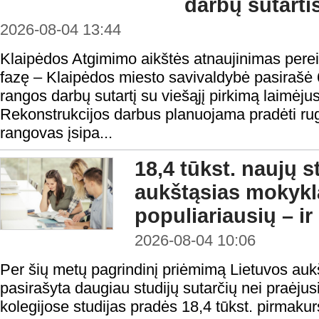
darbų sutarti
2026-08-04 13:44
Klaipėdos Atgimimo aikštės atnaujinimas perei
fazę – Klaipėdos miesto savivaldybė pasirašė 
rangos darbų sutartį su viešąjį pirkimą laimėju
Rekonstrukcijos darbus planuojama pradėti rugp
rangovas įsipa...
18,4 tūkst. naujų 
aukštąsias mokykl
populiariausių – ir
2026-08-04 10:06
Per šių metų pagrindinį priėmimą Lietuvos au
pasirašyta daugiau studijų sutarčių nei praėjusi
kolegijose studijas pradės 18,4 tūkst. pirmakur