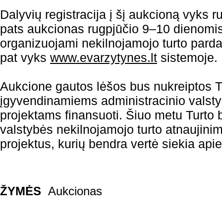
Dalyvių registracija į šį aukcioną vyks 
pats aukcionas rugpjūčio 9–10 dienomis.
organizuojami nekilnojamojo turto parda
pat vyks
www.evarzytynes.lt
sistemoje.
Aukcione gautos lėšos bus nukreiptos 
įgyvendinamiems administracinio valsty
projektams finansuoti. Šiuo metu Turto
valstybės nekilnojamojo turto atnaujini
projektus, kurių bendra vertė siekia api
ŽYMĖS
Aukcionas