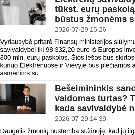
tūkst. eurų paskolą 
būstus žmonėms su
2026-07-29 15:26
Vyriausybė pritarė Finansų ministerijos siūlymu
savivaldybei iki 98 332,20 euro iš Europos inv
300 mln. eurų paskolos. Šios lėšos bus skirtos 
kuriuo Elektrėnuose ir Vievyje bus plečiamos
asmenims su ...
Bešeimininkis sandė
valdomas turtas? T
kada savivaldybė ne
2026-07-29 14:39
Daugelis žmonių nustemba sužinoję, kad jų il