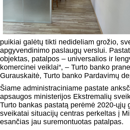
puikiai galėtų tikti nedideliam grožio, sv
apgyvendinimo paslaugų verslui. Pastat
objektas, patalpos – universalios ir leng
komercinei veiklai“, – Turto banko pra
Gurauskaitė, Turto banko Pardavimų de
Šiame administraciniame pastate anksč
apsaugos ministerijos Ekstremalių sveika
Turto bankas pastatą perėmė 2020-ųjų g
sveikatai situacijų centras perkeltas į M
esančias jau suremontuotas patalpas.