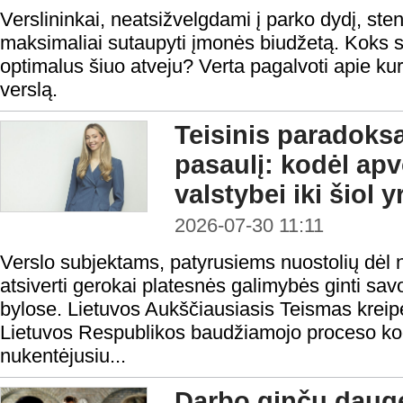
Verslininkai, neatsižvelgdami į parko dydį, steng
maksimaliai sutaupyti įmonės biudžetą. Koks s
optimalus šiuo atveju? Verta pagalvoti apie kur
verslą.
Teisinis paradoks
pasaulį: kodėl ap
valstybei iki šiol 
2026-07-30 11:11
Verslo subjektams, patyrusiems nuostolių dėl n
atsiverti gerokai platesnės galimybės ginti sa
bylose. Lietuvos Aukščiausiasis Teismas kreipė
Lietuvos Respublikos baudžiamojo proceso ko
nukentėjusiu...
Darbo ginčų daugė