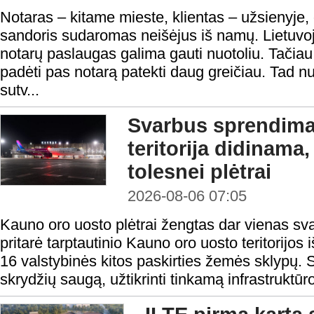
Notaras – kitame mieste, klientas – užsienyje,
sandoris sudaromas neišėjus iš namų. Lietuvoje
notarų paslaugas galima gauti nuotoliu. Tačiau n
padėti pas notarą patekti daug greičiau. Tad nu
sutv...
Svarbus sprendima
teritorija didinama
tolesnei plėtrai
2026-08-06 07:05
Kauno oro uosto plėtrai žengtas dar vienas sv
pritarė tarptautinio Kauno oro uosto teritorijos i
16 valstybinės kitos paskirties žemės sklypų. S
skrydžių saugą, užtikrinti tinkamą infrastruktūro