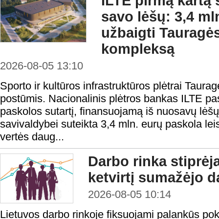
ILTE pirmą kartą 
savo lėšų: 3,4 ml
užbaigti Tauragės
kompleksą
2026-08-05 13:10
Sporto ir kultūros infrastruktūros plėtrai Taura
postūmis. Nacionalinis plėtros bankas ILTE pas
paskolos sutartį, finansuojamą iš nuosavų lėš
savivaldybei suteikta 3,4 mln. eurų paskola lei
vertės daug...
Darbo rinka stiprėj
ketvirtį sumažėjo d
2026-08-05 10:14
Lietuvos darbo rinkoje fiksuojami palankūs po