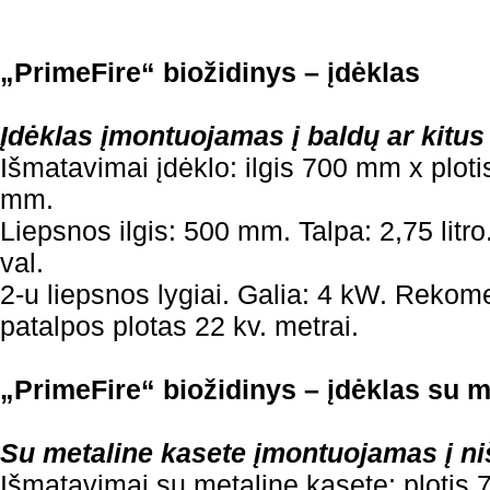
„PrimeFire“ biožidinys – įdėklas
Įdėklas įmontuojamas į baldų ar kitus
Išmatavimai įdėklo: ilgis 700 mm x plot
mm.
Liepsnos ilgis: 500 mm. Talpa: 2,75 litr
val.
2-u liepsnos lygiai. Galia: 4 kW. Rek
patalpos plotas 22 kv. metrai.
„PrimeFire“ biožidinys – įdėklas su m
Su metaline kasete įmontuojamas į ni
Išmatavimai su metaline kasete: plotis 