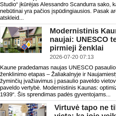
Studio“ įkūrėjas Alessandro Scandurra sako, k
nebūtinai yra pačios įspūdingiausios. Pasak arc
atskleid...
Modernistinis Ka
naujai: UNESCO ter
pirmieji ženklai
2026-07-20 07:13
Kaune pradedamas naujas UNESCO pasaulio pa
ženklinimo etapas – Žaliakalnyje ir Naujamiest
žyminčių įvažiavimus į pasaulio paveldo vie
paveldo vertybė. Modernistinis Kaunas: optim
1939“. Šis sprendimas padės gyventojams...
Virtuvė tapo ne 