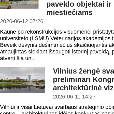
paveldo objektai ir
miestiečiams
2026-06-12 07:26
Kaune po rekonstrukcijos visuomenei pristatyt
universiteto (LSMU) Veterinarijos akademijos ter
Beveik devynis dešimtmečius skaičiuojantis a
atnaujintas siekiant išsaugoti istorinį paveldą, p
atverti šią un...
Vilnius žengė sva
preliminari Kong
architektūrinė viz
2026-06-11 14:27
Vilniui ir visai Lietuvai svarbaus strateginio o
centro – architektūrinės idėjos konkursas pas