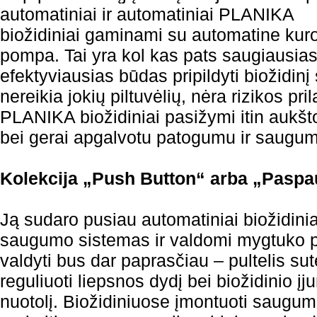
automatiniai ir automatiniai PLANIKA
biožidiniai gaminami su automatine kur
pompa. Tai yra kol kas pats saugiausias 
efektyviausias būdas pripildyti biožidinį
nereikia jokių piltuvėlių, nėra rizikos pri
PLANIKA biožidiniai pasižymi itin aukšt
bei gerai apgalvotu patogumu ir saugum
Kolekcija „Push Button“ arba „Pasp
Ją sudaro pusiau automatiniai biožidinia
saugumo sistemas ir valdomi mygtuko 
valdyti bus dar paprasčiau – pultelis su
reguliuoti liepsnos dydį bei biožidinio į
nuotolį. Biožidiniuose įmontuoti saugum