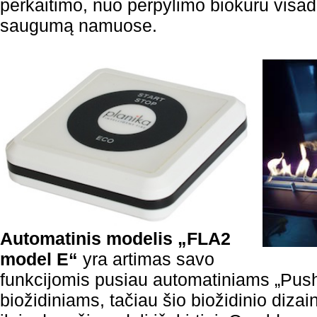
perkaitimo, nuo perpylimo biokuru visada
saugumą namuose.
Automatinis modelis „FLA2
model E“
yra artimas savo
funkcijomis pusiau automatiniams „Push
biožidiniams, tačiau šio biožidinio dizai