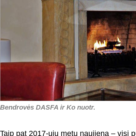
Bendrovės DASFA ir Ko nuotr.
Taip pat 2017-ųjų metų naujiena – visi 