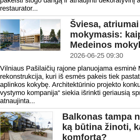
pakeisti stogo dangą ir atnaujinti dekoratyvin
restaurator...
Šviesa, atriumai
mokymasis: kaip
Medeinos moky
2026-06-25 09:30
Vilniaus Pašilaičių rajone planuojama esminė
rekonstrukcija, kuri iš esmės pakeis tiek pasta
aplinkos kokybę. Architektūrinio projekto konku
vystymo kompanija“ siekia išrinkti geriausią s
atnaujinta...
Balkonas tampa n
ką būtina žinoti, k
komfortą?