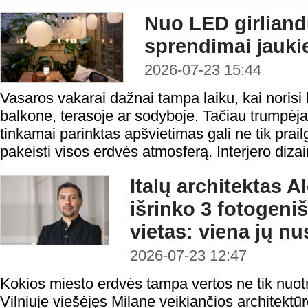
Nuo LED girliandų
sprendimai jauk
2026-07-23 15:44
Vasaros vakarai dažnai tampa laiku, kai norisi 
balkone, terasoje ar sodyboje. Tačiau trumpėj
tinkamai parinktas apšvietimas gali ne tik prailg
pakeisti visos erdvės atmosferą. Interjero dizain
Italų architektas 
išrinko 3 fotogeni
vietas: viena jų n
2026-07-23 12:47
Kokios miesto erdvės tampa vertos ne tik nuotr
Vilniuje viešėjęs Milane veikiančios architektū