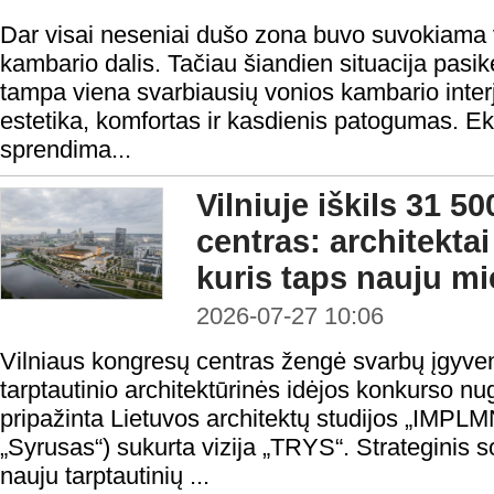
Dar visai neseniai dušo zona buvo suvokiama v
kambario dalis. Tačiau šiandien situacija pasi
tampa viena svarbiausių vonios kambario interje
estetika, komfortas ir kasdienis patogumas. Ek
sprendima...
Vilniuje iškils 31 5
centras: architektai
kuris taps nauju mi
2026-07-27 10:06
Vilniaus kongresų centras žengė svarbų įgyve
tarptautinio architektūrinės idėjos konkurso nu
pripažinta Lietuvos architektų studijos „IMPL
„Syrusas“) sukurta vizija „TRYS“. Strateginis so
nauju tarptautinių ...