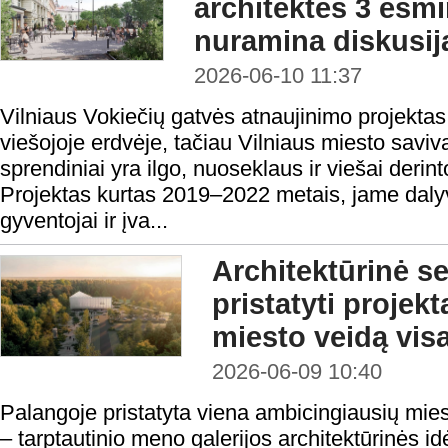
architektės 3 esmin
nuramina diskusij
2026-06-10 11:37
Vilniaus Vokiečių gatvės atnaujinimo projektas
viešojoje erdvėje, tačiau Vilniaus miesto savi
sprendiniai yra ilgo, nuoseklaus ir viešai derin
Projektas kurtas 2019–2022 metais, jame dal
gyventojai ir įva...
Architektūrinė s
pristatyti projekt
miesto veidą vis
2026-06-09 10:40
Palangoje pristatyta viena ambicingiausių miest
– tarptautinio meno galerijos architektūrinės i