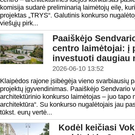
komisija sudarė preliminarią laimėtojų eilę, ku
projektas „TRYS“. Galutinis konkurso nugalėt
viešųjų pirk...
Paaiškėjo Sendvari
centro laimėtojai: į
investuoti daugiau 
2026-06-10 13:52
Klaipėdos rajone įsibėgėja vieno svarbiausių p
projektų įgyvendinimas. Paaiškėjo Sendvario v
architektūrinio konkurso laimėtojas – juo tapo 
architektūra“. Su konkurso nugalėtojais jau pa
tūkst. eurų vertė...
Kodėl keičiasi Vok