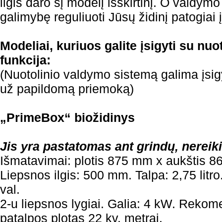
ilgis daro šį modelį išskirtinį. O valdymo
galimybę reguliuoti Jūsų židinį patogiai į
Modeliai, kuriuos galite įsigyti su nu
funkcija:
(Nuotolinio valdymo sistemą galima įsigyt
už papildomą priemoką)
„PrimeBox“ biožidinys
Jis yra pastatomas ant grindų, nereik
Išmatavimai: plotis 875 mm x aukštis 
Liepsnos ilgis: 500 mm. Talpa: 2,75 litr
val.
2-u liepsnos lygiai. Galia: 4 kW. Rek
patalpos plotas 22 kv. metrai.