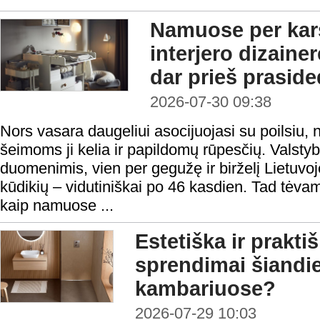
Namuose per karš
interjero dizainer
dar prieš prasid
2026-07-30 09:38
Nors vasara daugeliui asocijuojasi su poilsiu,
šeimoms ji kelia ir papildomų rūpesčių. Vals
duomenimis, vien per gegužę ir birželį Lietuvoj
kūdikių – vidutiniškai po 46 kasdien. Tad tėva
kaip namuose ...
Estetiška ir prakt
sprendimai šiandi
kambariuose?
2026-07-29 10:03