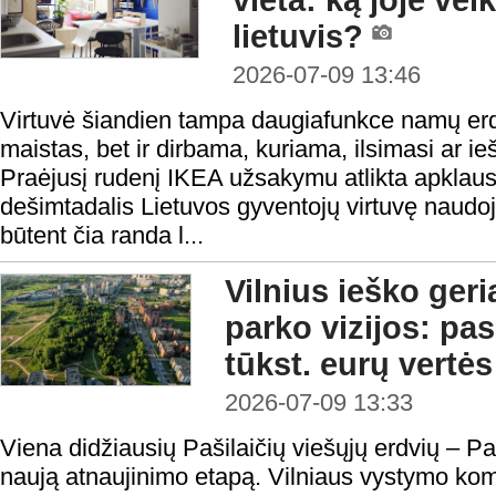
vieta: ką joje vei
lietuvis?
2026-07-09 13:46
Virtuvė šiandien tampa daugiafunkce namų erd
maistas, bet ir dirbama, kuriama, ilsimasi ar 
Praėjusį rudenį IKEA užsakymu atlikta apklau
dešimtadalis Lietuvos gyventojų virtuvę naudo
būtent čia randa l...
Vilnius ieško ger
parko vizijos: pa
tūkst. eurų vertė
2026-07-09 13:33
Viena didžiausių Pašilaičių viešųjų erdvių – Pa
naują atnaujinimo etapą. Vilniaus vystymo kom