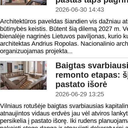
2026-06-30 14:43
Architektūros paveldas šiandien vis dažniau ats
būtinybės keistis. Būtent šią dilemą 2027 m. V
bienalėje nagrinės Lietuvos paviljonas, kurio k
architektas Andrius Ropolas. Nacionalinio archi
organizuojamas projekta...
Baigtas svarbiausi
remonto etapas: šį
pastato išorė
2026-06-29 13:25
Vilniaus rotušėje baigtas svarbiausias kapital
atnaujintos vidaus erdvės jau vėl atviros lank
persikelia į pastato išorę. Iki rudens planuojam