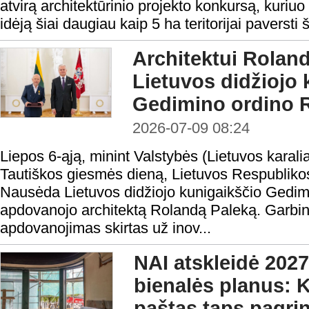
atvirą architektūrinio projekto konkursą, kuriuo
idėją šiai daugiau kaip 5 ha teritorijai paversti 
Architektui Roland
Lietuvos didžiojo 
Gedimino ordino R
2026-07-09 08:24
Liepos 6-ąją, minint Valstybės (Lietuvos karal
Tautiškos giesmės dieną, Lietuvos Respubliko
Nausėda Lietuvos didžiojo kunigaikščio Gedimi
apdovanojo architektą Rolandą Paleką. Garbi
apdovanojimas skirtas už inov...
NAI atskleidė 2027
bienalės planus: 
paštas taps pagri