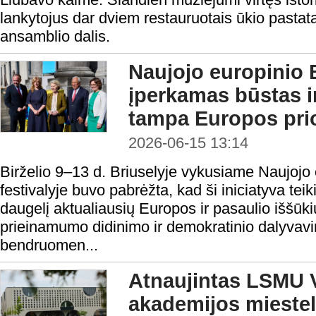
lankytojus dar dviem restauruotais ūkio pastata
ansamblio dalis.
Naujojo europinio 
įperkamas būstas ir
tampa Europos prio
2026-06-15 13:14
Birželio 9–13 d. Briuselyje vykusiame Naujoj
festivalyje buvo pabrėžta, kad ši iniciatyva te
daugelį aktualiausių Europos ir pasaulio iššūk
prieinamumo didinimo ir demokratinio dalyvavim
bendruomen...
Atnaujintas LSMU V
akademijos miesteli