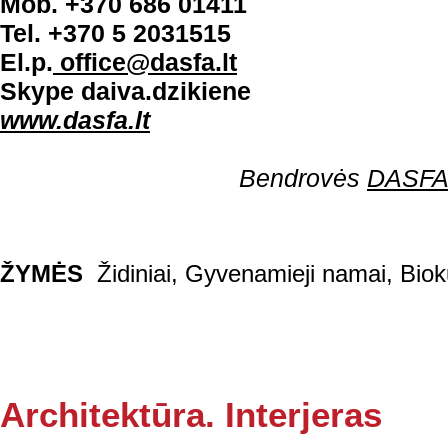
Mob. +370 686 01411
Tel. +370 5 2031515
El.p.
office@dasfa.lt
Skype daiva.dzikiene
www.dasfa.lt
Bendrovės
DASFA 
ŽYMĖS
Židiniai
,
Gyvenamieji namai
,
Biok
Architektūra. Interjeras