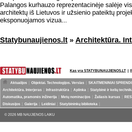
Palangos kurhauzo reprezentacinėje salėje vi
architektų iš Lietuvos ir užsienio pateiktų proje
eksponuojamos vizua...
Statybunaujienos.lt
»
Architektūra. In
Kas yra STATYBUNAUJIENOS.LT
|
Aktualijos
Objektai. Technologijos. Verslas
SKAITMENINIAI SPRENDI
Architektūra. Interjeras
Infrastruktūra
Aplinka
Statybinė ir kelių technik
Automatika, pramonės inžinerija
Metų nominacijos
Žaliasis kursas
RES
Diskusijos
Galerija
Leidiniai
Statybininkų biblioteka
© 2026 MB NAUJIENOS LAIKU