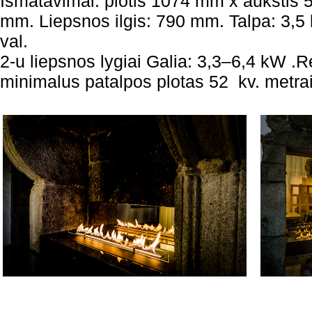
Išmatavimai: plotis 1074 mm x aukštis 
mm. Liepsnos ilgis: 790 mm. Talpa: 3,5 l
val.
2-u liepsnos lygiai Galia: 3,3–6,4 kW
minimalus patalpos plotas 52 kv. metrai