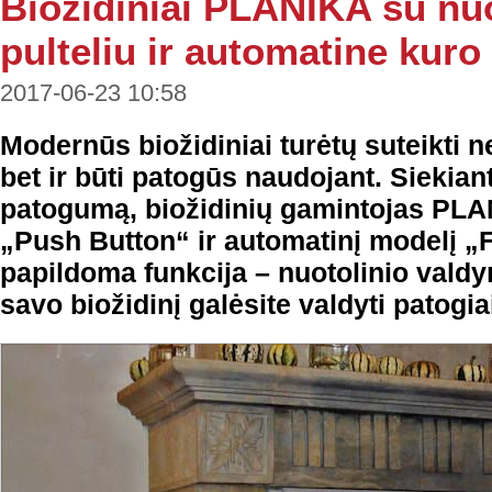
Biožidiniai PLANIKA su nu
pulteliu ir automatine kur
2017-06-23 10:58
Modernūs biožidiniai turėtų suteikti n
bet ir būti patogūs naudojant. Siekian
patogumą, biožidinių gamintojas PLAN
„Push Button“ ir automatinį modelį 
papildoma funkcija – nuotolinio valdy
savo biožidinį galėsite valdyti patogia