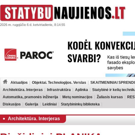
2026 m. rugpjūčio 6 d. ketvirtadienis, 8:14:55
Aktualijos
Objektai. Technologijos. Verslas
SKAITMENINIAI SPRENDI
Architektūra. Interjeras
Infrastruktūra
Aplinka
Statybinė ir kelių technik
Automatika, pramonės inžinerija
Metų nominacijos
Žaliasis kursas
RES
Diskusijos
Galerija
Leidiniai
Statybininkų biblioteka
Architektūra. Interjeras