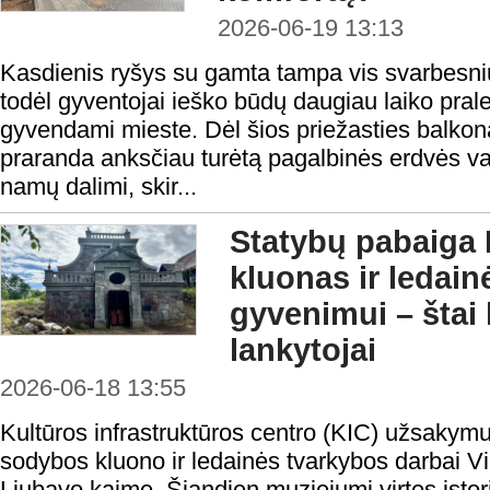
2026-06-19 13:13
Kasdienis ryšys su gamta tampa vis svarbesniu
todėl gyventojai ieško būdų daugiau laiko prale
gyvendami mieste. Dėl šios priežasties balkon
praranda anksčiau turėtą pagalbinės erdvės va
namų dalimi, skir...
Statybų pabaiga 
kluonas ir ledain
gyvenimui – štai
lankytojai
2026-06-18 13:55
Kultūros infrastruktūros centro (KIC) užsakymu
sodybos kluono ir ledainės tvarkybos darbai V
Liubavo kaime. Šiandien muziejumi virtęs istor