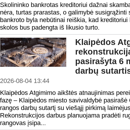
Skolininko bankrotas kreditoriui dažnai skamba 
nėra, turtas prarastas, o galimybė susigrąžinti
bankroto byla nebūtinai reiškia, kad kreditoriui 
skolos bus padengta iš likusio turto.
Klaipėdos At
rekonstrukcij
pasirašyta 6 
darbų sutarti
2026-08-04 13:44
Klaipėdos Atgimimo aikštės atnaujinimas perei
fazę – Klaipėdos miesto savivaldybė pasirašė 
rangos darbų sutartį su viešąjį pirkimą laimėju
Rekonstrukcijos darbus planuojama pradėti rugp
rangovas įsipa...