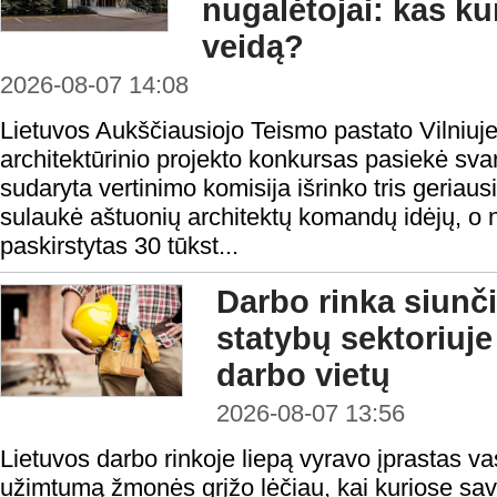
nugalėtojai: kas ku
veidą?
2026-08-07 14:08
Lietuvos Aukščiausiojo Teismo pastato Vilniuje
architektūrinio projekto konkursas pasiekė sv
sudaryta vertinimo komisija išrinko tris geria
sulaukė aštuonių architektų komandų idėjų, o
paskirstytas 30 tūkst...
Darbo rinka siunči
statybų sektoriuje
darbo vietų
2026-08-07 13:56
Lietuvos darbo rinkoje liepą vyravo įprastas v
užimtumą žmonės grįžo lėčiau, kai kuriose sav