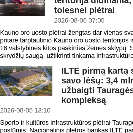
teritorija didinama
tolesnei plėtrai
2026-08-06 07:05
Kauno oro uosto plėtrai žengtas dar vienas sv
pritarė tarptautinio Kauno oro uosto teritorijos i
16 valstybinės kitos paskirties žemės sklypų. S
skrydžių saugą, užtikrinti tinkamą infrastruktūro
ILTE pirmą kartą 
savo lėšų: 3,4 ml
užbaigti Tauragės
kompleksą
2026-08-05 13:10
Sporto ir kultūros infrastruktūros plėtrai Taura
postūmis. Nacionalinis plėtros bankas ILTE pas