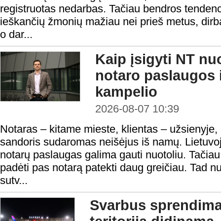
registruotas nedarbas. Tačiau bendros tendenci
ieškančių žmonių mažiau nei prieš metus, dirba
o dar...
Kaip įsigyti NT nu
notaro paslaugos i
kampelio
2026-08-07 10:39
Notaras – kitame mieste, klientas – užsienyje,
sandoris sudaromas neišėjus iš namų. Lietuvoje
notarų paslaugas galima gauti nuotoliu. Tačiau n
padėti pas notarą patekti daug greičiau. Tad nu
sutv...
Svarbus sprendima