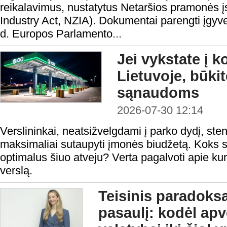
reikalavimus, nustatytus Netaršios pramonės į
Industry Act, NZIA). Dokumentai parengti įgyv
d. Europos Parlamento...
Jei vykstate į 
Lietuvoje, būki
sąnaudoms
2026-07-30 12:14
Verslininkai, neatsižvelgdami į parko dydį, steng
maksimaliai sutaupyti įmonės biudžetą. Koks s
optimalus šiuo atveju? Verta pagalvoti apie kur
verslą.
Teisinis paradoks
pasaulį: kodėl ap