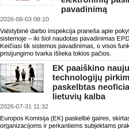
pavadinimą
2026-08-03 08:10
Valstybinė darbo inspekcija praneša apie pokyt
sistemoje – iki šiol naudotas pavadinimas EP
Keičiasi tik sistemos pavadinimas, o visos funk
prisijungimo tvarka išlieka tokios pačios.
EK paaiškino nauju
technologijų pirki
paskelbtas neofici
lietuvių kalba
2026-07-31 11:32
Europos Komisija (EK) paskelbė gaires, skirta
organizacijoms ir perkantiems subjektams prakt