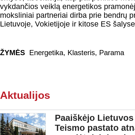
vykdančios veiklą energetikos pramonėje
moksliniai partneriai dirba prie bendrų p
Lietuvoje, Vokietijoje ir kitose ES šalys
ŽYMĖS
Energetika
,
Klasteris
,
Parama
Aktualijos
Paaiškėjo Lietuvos
Teismo pastato at