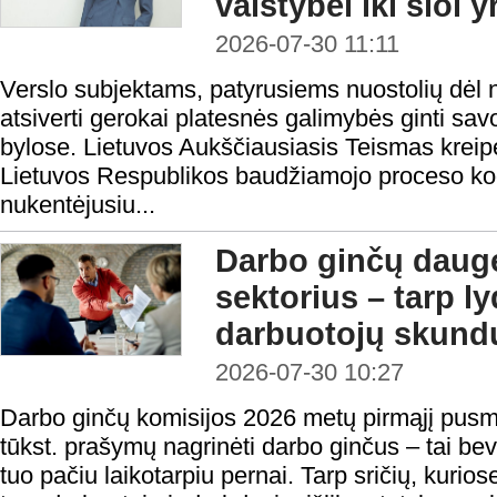
valstybei iki šiol 
2026-07-30 11:11
Verslo subjektams, patyrusiems nuostolių dėl n
atsiverti gerokai platesnės galimybės ginti sa
bylose. Lietuvos Aukščiausiasis Teismas kreipė
Lietuvos Respublikos baudžiamojo proceso ko
nukentėjusiu...
Darbo ginčų daugė
sektorius – tarp l
darbuotojų skundų
2026-07-30 10:27
Darbo ginčų komisijos 2026 metų pirmąjį pusm
tūkst. prašymų nagrinėti darbo ginčus – tai be
tuo pačiu laikotarpiu pernai. Tarp sričių, kurios