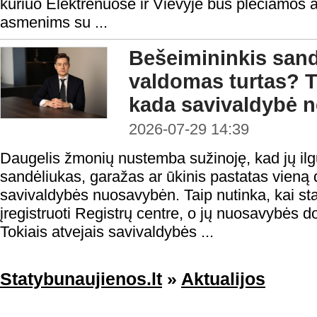
kuriuo Elektrėnuose ir Vievyje bus plečiamos
asmenims su ...
Bešeimininkis sandė
valdomas turtas? T
kada savivaldybė ne
2026-07-29 14:39
Daugelis žmonių nustemba sužinoję, kad jų il
sandėliukas, garažas ar ūkinis pastatas vieną d
savivaldybės nuosavybėn. Taip nutinka, kai stati
įregistruoti Registrų centre, o jų nuosavybės d
Tokiais atvejais savivaldybės ...
Statybunaujienos.lt
»
Aktualijos