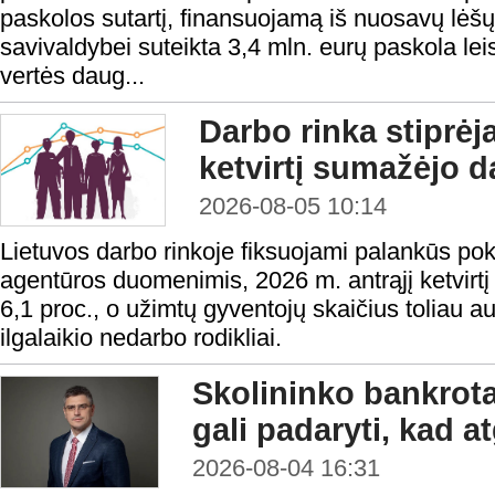
paskolos sutartį, finansuojamą iš nuosavų lėš
savivaldybei suteikta 3,4 mln. eurų paskola lei
vertės daug...
Darbo rinka stiprėj
ketvirtį sumažėjo d
2026-08-05 10:14
Lietuvos darbo rinkoje fiksuojami palankūs po
agentūros duomenimis, 2026 m. antrąjį ketvirtį
6,1 proc., o užimtų gyventojų skaičius toliau a
ilgalaikio nedarbo rodikliai.
Skolininko bankrota
gali padaryti, kad a
2026-08-04 16:31