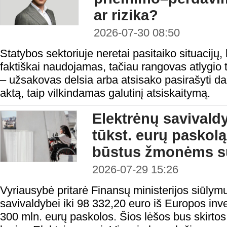
ar rizika?
2026-07-30 08:50
Statybos sektoriuje neretai pasitaiko situacijų, 
faktiškai naudojamas, tačiau rangovas atlygio t
– užsakovas delsia arba atsisako pasirašyti 
aktą, taip vilkindamas galutinį atsiskaitymą.
Elektrėnų savivald
tūkst. eurų paskolą 
būstus žmonėms su
2026-07-29 15:26
Vyriausybė pritarė Finansų ministerijos siūlymu
savivaldybei iki 98 332,20 euro iš Europos inv
300 mln. eurų paskolos. Šios lėšos bus skirtos 