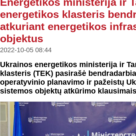
Energetikos ministerija ir T
energetikos klasteris bend
atkuriant energetikos infra
objektus
2022-10-05 08:44
Ukrainos energetikos ministerija ir Ta
klasteris (TEK) pasirašė bendradar
operatyvinio planavimo ir pažeistų U
sistemos objektų atkūrimo klausimais