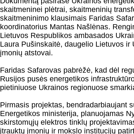
Dokumentą pasirašė Ukrainos energetik
skaitmeninei plėtrai, skaitmeninių transf
skaitmeninimo klausimais Faridas Safa
koordinatorius Mantas Našlėnas. Rengin
Lietuvos Respublikos ambasados Ukrain
Laura Pušinskaitė, daugelio Lietuvos ir
įmonių atstovai.
Faridas Safarovas pabrėžė, kad dėl reg
Rusijos pusės energetikos infrastruktūros
pietiniuose Ukrainos regionuose smarkiai
Pirmasis projektas, bendradarbiaujant 
Energetikos ministerija, planuojamas Ny
skirstomųjų elektros tinklų projektavimas
įtrauktų įmonių ir mokslo institucijų pati