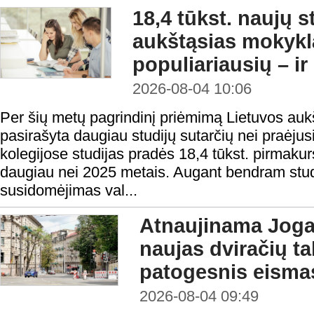
18,4 tūkst. naujų 
aukštąsias mokykl
populiariausių – ir
2026-08-04 10:06
Per šių metų pagrindinį priėmimą Lietuvos au
pasirašyta daugiau studijų sutarčių nei praėjusi
kolegijose studijas pradės 18,4 tūkst. pirmakur
daugiau nei 2025 metais. Augant bendram studen
susidomėjimas val...
Atnaujinama Jogai
naujas dviračių tak
patogesnis eisma
2026-08-04 09:49