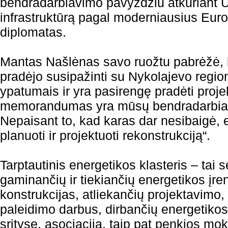
bendradarbiavimo pavyzdžiu atkuriant U
infrastruktūrą pagal moderniausius Euro
diplomatas.
Mantas Našlėnas savo ruožtu pabrėžė, k
pradėjo susipažinti su Nykolajevo regio
ypatumais ir yra pasirengę pradėti projek
memorandumas yra mūsų bendradarbiav
Nepaisant to, kad karas dar nesibaigė,
planuoti ir projektuoti rekonstrukciją“.
Tarptautinis energetikos klasteris – tai 
gaminančių ir tiekiančių energetikos įre
konstrukcijas, atliekančių projektavimo,
paleidimo darbus, dirbančių energetikos
srityse, asociacija, taip pat penkios mok