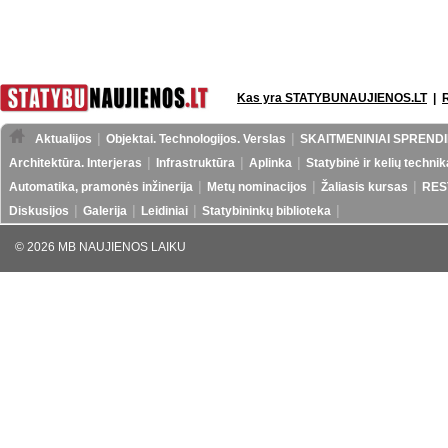
Kas yra STATYBUNAUJIENOS.LT
|
Aktualijos
Objektai. Technologijos. Verslas
SKAITMENINIAI SPRENDI
Architektūra. Interjeras
Infrastruktūra
Aplinka
Statybinė ir kelių technik
Automatika, pramonės inžinerija
Metų nominacijos
Žaliasis kursas
RES
Diskusijos
Galerija
Leidiniai
Statybininkų biblioteka
© 2026 MB NAUJIENOS LAIKU