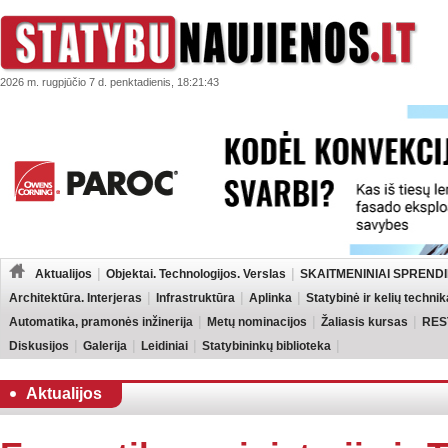
2026 m. rugpjūčio 7 d. penktadienis, 18:21:43
Aktualijos
Objektai. Technologijos. Verslas
SKAITMENINIAI SPRENDI
Architektūra. Interjeras
Infrastruktūra
Aplinka
Statybinė ir kelių technik
Automatika, pramonės inžinerija
Metų nominacijos
Žaliasis kursas
RES
Diskusijos
Galerija
Leidiniai
Statybininkų biblioteka
Aktualijos