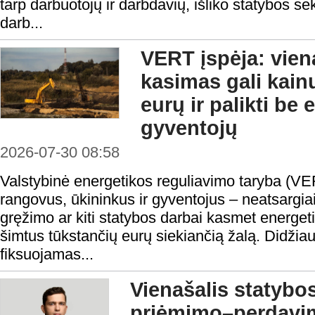
tarp darbuotojų ir darbdavių, išliko statybos se
darb...
VERT įspėja: vie
kasimas gali kain
eurų ir palikti be
gyventojų
2026-07-30 08:58
Valstybinė energetikos reguliavimo taryba (VE
rangovus, ūkininkus ir gyventojus – neatsargi
gręžimo ar kiti statybos darbai kasmet energeti
šimtus tūkstančių eurų siekiančią žalą. Didžiau
fiksuojamas...
Vienašalis statybo
priėmimo–perdavi