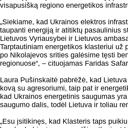
visapusišką regiono energetikos infrast
„Siekiame, kad Ukrainos elektros infras
taupanti energiją ir atitiktų pasaulinius
Lietuvos Vyriausybei ir Lietuvos ambasad
Tarptautiniam energetikos klasteriui už 
po Nikolajevos srities galėsime tęsti be
regionuose“, – cituojamas Faridas Safa
Laura Pušinskaitė pabrėžė, kad Lietuva 
kovą su agresoriumi, taip pat ir energeti
kad Ukrainos energetinis saugumas yra
saugumo dalis, todėl Lietuva ir toliau re
„Esu įsitikinęs, kad Klasteris taps puiki