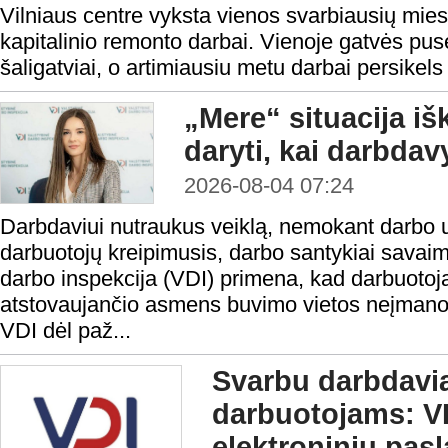
Vilniaus centre vyksta vienos svarbiausių mies
kapitalinio remonto darbai. Vienoje gatvės pusė
šaligatviai, o artimiausiu metu darbai persikels 
„Mere“ situacija iš
daryti, kai darbda
2026-08-04 07:24
Darbdaviui nutraukus veiklą, nemokant darbo 
darbuotojų kreipimusis, darbo santykiai savaim
darbo inspekcija (VDI) primena, kad darbuotoja
atstovaujančio asmens buvimo vietos neįmanoma 
VDI dėl paž...
Svarbu darbdavi
darbuotojams: VD
elektroninių pas