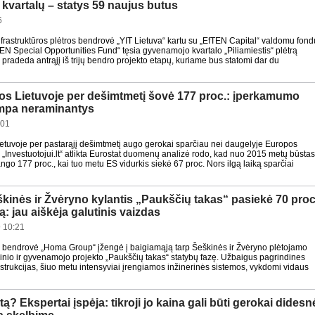
kvartalų – statys 59 naujus butus
6
infrastruktūros plėtros bendrovė „YIT Lietuva“ kartu su „EfTEN Capital“ valdomu fond
N Special Opportunities Fund“ tęsia gyvenamojo kvartalo „Piliamiestis“ plėtrą
 pradeda antrąjį iš trijų bendro projekto etapų, kuriame bus statomi dar du
os Lietuvoje per dešimtmetį šovė 177 proc.: įperkamumo
ampa neraminantys
:01
ietuvoje per pastarąjį dešimtmetį augo gerokai sparčiau nei daugelyje Europos
 „Investuotojui.lt“ atlikta Eurostat duomenų analizė rodo, kad nuo 2015 metų būsta
ngo 177 proc., kai tuo metu ES vidurkis siekė 67 proc. Nors ilgą laiką sparčiai
kinės ir Žvėryno kylantis „Paukščių takas“ pasiekė 70 proc
: jau aiškėja galutinis vaizdas
 10:21
 bendrovė „Homa Group“ įžengė į baigiamąją tarp Šeškinės ir Žvėryno plėtojamo
inio ir gyvenamojo projekto „Paukščių takas“ statybų fazę. Užbaigus pagrindines
strukcijas, šiuo metu intensyviai įrengiamos inžinerinės sistemos, vykdomi vidaus
ą? Ekspertai įspėja: tikroji jo kaina gali būti gerokai didesn