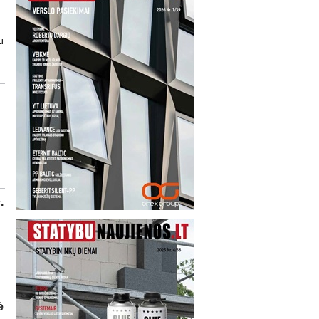
u
s
.
ė