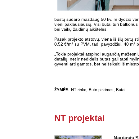
būstų sudaro maždaug 50 kv. m dydžio vari
vieni paklausiausių. Visi butai turi balkonu
bei vaikų žaidimų aikštelės.
Pasak projekto atstovų, viena iš šių butų s
0,52 €/m² su PVM, tad, pavyzdžiui, 40 m² b
„Tokie projektai atspindi augančią mažesnių
detalių, net ir nedidelis butas gali tapti my
gyventi arti gamtos, bet neišsikelti iš mies
ŽYMĖS
NT rinka
,
Buto pirkimas
,
Butai
NT projektai
„Naujasis S