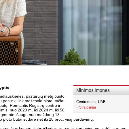
yptis
Minimos įmonės
idlauskienės, pastarųjų metų būsto
 poslinkį link mažesnio ploto, tačiau
Centromera, UAB
butų. Remiantis Registrų centro ir
»
Straipsniai
imis, nuo 2020 m. iki 2024 m. iki 50
 segmente išaugo nuo maždaug 18
io ploto butai sudarė net iki 28 proc. visų pardavimų.
s: augančios komunalinės išlaidos, augantis sąmoningumas dėl tvarumo