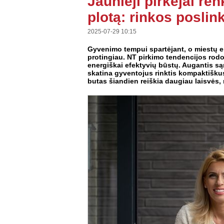
Jaunieji pirkėjai re
plotą: rinkos poslin
2025-07-29 10:15
Gyvenimo tempui spartėjant, o miestų e
protingiau. NT pirkimo tendencijos rodo
energiškai efektyvių būstų. Augantis s
skatina gyventojus rinktis kompaktišku
butas šiandien reiškia daugiau laisvės