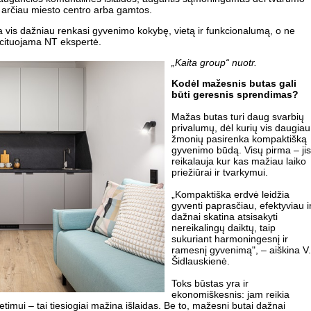
 arčiau miesto centro arba gamtos.
a vis dažniau renkasi gyvenimo kokybę, vietą ir funkcionalumą, o ne
 cituojama NT ekspertė.
„Kaita group“ nuotr.
Kodėl mažesnis butas gali
būti geresnis sprendimas?
Mažas butas turi daug svarbių
privalumų, dėl kurių vis daugiau
žmonių pasirenka kompaktišką
gyvenimo būdą. Visų pirma – jis
reikalauja kur kas mažiau laiko
priežiūrai ir tvarkymui.
„Kompaktiška erdvė leidžia
gyventi paprasčiau, efektyviau i
dažnai skatina atsisakyti
nereikalingų daiktų, taip
sukuriant harmoningesnį ir
ramesnį gyvenimą", – aiškina V.
Šidlauskienė.
Toks būstas yra ir
ekonomiškesnis: jam reikia
timui – tai tiesiogiai mažina išlaidas. Be to, mažesni butai dažnai