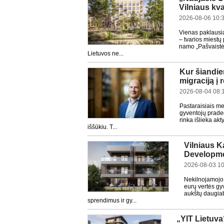
Vilniaus kv
2026-08-06 10:
Vienas paklausia
– tvarios miestų
namo „Pašvaistė
Lietuvos ne...
Kur šiandie
migraciją į
2026-08-04 08:
Pastaraisiais me
gyventojų prade
rinka išlieka ak
iššūkiu. T...
Vilniaus K
Developmen
2026-08-03 10
Nekilnojamojo
eurų vertės gy
aukštų daugiabu
sprendimus ir gy...
„YIT Lietuva