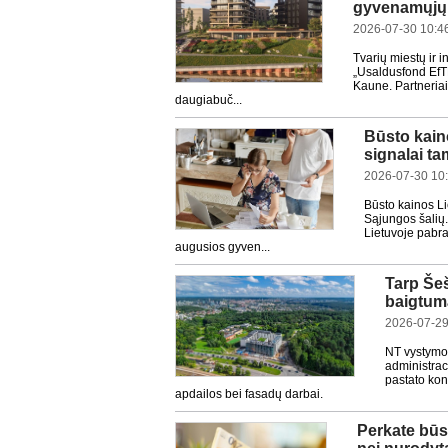
gyvenamųjų 
2026-07-30 10:4
Tvarių miestų ir 
„Usaldusfond EfTE
Kaune. Partneriai
daugiabuč...
Būsto kain
signalai t
2026-07-30 10
Būsto kainos L
Sąjungos šalių.
Lietuvoje pabra
augusios gyven...
Tarp Šeš
baigtumą
2026-07-29
NT vystymo
administrac
pastato kon
apdailos bei fasadų darbai.
Perkate būst