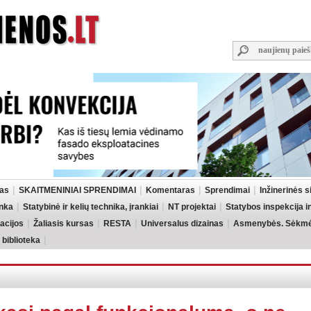
las
SKAITMENINIAI SPRENDIMAI
Komentaras
Sprendimai
Inžinerinės 
inka
Statybinė ir kelių technika, įrankiai
NT projektai
Statybos inspekcija 
acijos
Žaliasis kursas
RESTA
Universalus dizainas
Asmenybės. Sėkmės
 biblioteka