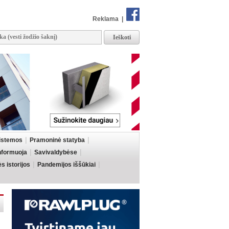
Reklama
|
sistemos
Pramoninė statyba
informuoja
Savivaldybėse
 istorijos
Pandemijos iššūkiai