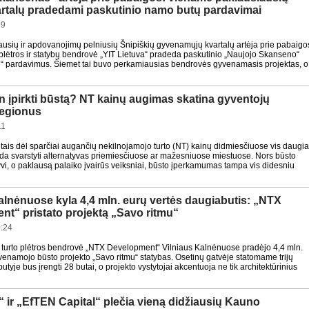
artalų pradedami paskutinio namo butų pardavimai
39
usių ir apdovanojimų pelniusių Šnipiškių gyvenamųjų kvartalų artėja prie pabaigo
 plėtros ir statybų bendrovė „YIT Lietuva“ pradeda paskutinio „Naujojo Skanseno“
“ pardavimus. Šiemet tai buvo perkamiausias bendrovės gyvenamasis projektas, o
n įpirkti būstą? NT kainų augimas skatina gyventojų
 regionus
11
tais dėl sparčiai augančių nekilnojamojo turto (NT) kainų didmiesčiuose vis daugi
da svarstyti alternatyvas priemiesčiuose ar mažesniuose miestuose. Nors būsto
tyvi, o paklausą palaiko įvairūs veiksniai, būsto įperkamumas tampa vis didesniu
alnėnuose kyla 4,4 mln. eurų vertės daugiabutis: „NTX
t“ pristato projektą „Savo ritmu“
:24
 turto plėtros bendrovė „NTX Development“ Vilniaus Kalnėnuose pradėjo 4,4 mln.
venamojo būsto projekto „Savo ritmu“ statybas. Osetinų gatvėje statomame trijų
tyje bus įrengti 28 butai, o projekto vystytojai akcentuoja ne tik architektūrinius
“ ir „EfTEN Capital“ plečia vieną didžiausių Kauno