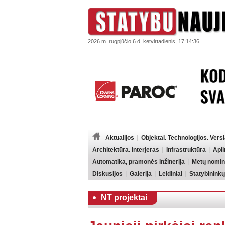
2026 m. rugpjūčio 6 d. ketvirtadienis, 17:14:36
Aktualijos
Objektai. Technologijos. Vers
Architektūra. Interjeras
Infrastruktūra
Apl
Automatika, pramonės inžinerija
Metų nomin
Diskusijos
Galerija
Leidiniai
Statybininkų
NT projektai