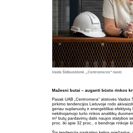
Vaida Šidlauskienė. „Centromeros“ nuotr.
Mažesni butai – auganti būsto rinkos kr
Pasak UAB „Centromera" atstovės Vaidos Š
pirkimo tendencijos Lietuvoje rodo akivaizdų
geriau suplanuotų ir energetiškai efektyvių 
nekilnojamojo turto rinkos analitikų duomen
m² butų pardavimų dalis naujos statybos
proc. iki apie 32 proc., o bendroje rinkoje š
Šią tendenciją paskatino kelios priežasty