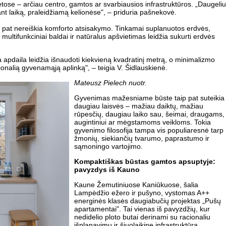
tose – arčiau centro, gamtos ar svarbiausios infrastruktūros. „Daugeliu
t laiką, praleidžiamą kelionėse", – priduria pašnekovė.
pat nereiškia komforto atsisakymo. Tinkamai suplanuotos erdvės,
ultifunkciniai baldai ir natūralus apšvietimas leidžia sukurti erdvės
a apdaila leidžia išnaudoti kiekvieną kvadratinį metrą, o minimalizmo
cionalią gyvenamąją aplinką", – teigia V. Šidlauskienė.
Mateusz Pielech nuotr.
Gyvenimas mažesniame būste taip pat suteikia
daugiau laisvės – mažiau daiktų, mažiau
rūpesčių, daugiau laiko sau, šeimai, draugams,
augintiniui ar mėgstamoms veikloms. Tokia
gyvenimo filosofija tampa vis populiaresnė tarp
žmonių, siekiančių tvarumo, paprastumo ir
sąmoningo vartojimo.
Kompaktiškas būstas gamtos apsuptyje:
pavyzdys iš Kauno
Kaune Žemutiniuose Kaniūkuose, šalia
Lampėdžio ežero ir pušyno, vystomas A++
energinės klasės daugiabučių projektas „Pušų
apartamentai". Tai vienas iš pavyzdžių, kur
nedidelio ploto butai derinami su racionaliu
išplanavimu ir šiuolaikine infrastruktūra.