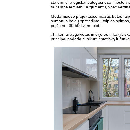
statomi strategiškai patogesnėse miesto vie
tai tampa lemiamu argumentu, ypač vertinan
Moderniuose projektuose mažas butas taip 
sumanūs baldų sprendimai, talpios spintos, m
pojūtį net 30-50 kv. m. plote.
„Tinkamai apgalvotas interjeras ir kokybišk
principai padeda susikurti estetišką ir funk