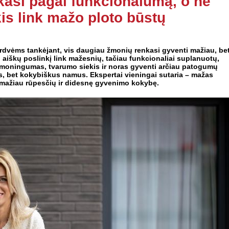
nkasi pagal funkcionalumą, o ne
kis link mažo ploto būstų
rdvėms tankėjant, vis daugiau žmonių renkasi gyventi mažiau, be
 aiškų poslinkį link mažesnių, tačiau funkcionaliai suplanuotų,
ąmoningumas, tvarumo siekis ir noras gyventi arčiau patogumų
s, bet kokybiškus namus. Ekspertai vieningai sutaria – mažas
, mažiau rūpesčių ir didesnę gyvenimo kokybę.