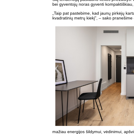
bei gyventojų noras gyventi kompaktiškiau,
„Taip pat pastebime, kad jaunų pirkėjų kart
kvadratinių metrų kiekį", – sako pranešime
mažiau energijos šildymui, vėdinimui, apšvie