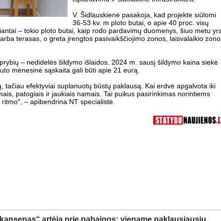
V. Šidlauskienė pasakoja, kad projekte siūlomi
36-53 kv. m ploto butai, o apie 40 proc. visų
antai – tokio ploto butai, kaip rodo pardavimų duomenys, šiuo metu yr
s arba terasas, o greta įrengtos pasivaikščiojimo zonos, laisvalaikio zono
tiprybių – nedidelės šildymo išlaidos. 2024 m. sausį šildymo kaina siekė
uto mėnesinė sąskaita gali būti apie 21 eurą.
, tačiau efektyviai suplanuotų būstų paklausą. Kai erdvė apgalvota iki
limais, patogiais ir jaukiais namais. Tai puikus pasirinkimas norintiems
to ritmo", – apibendrina NT specialistė.
kansenas“ artėja prie pabaigos: viename paklausiausių