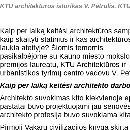
KTU architektūros istorikas V. Petrulis. KTU
Kaip per laiką keitėsi architektūros sam
kaip skaityti statinius ir kas architektūro
laukia ateityje? Šiomis temomis
pasikalbėjome su Kauno miesto mokslo
premijos laureatu, KTU Architektūros ir
urbanistikos tyrimų centro vadovu V. Pet
Kaip per laiką keitėsi architekto dar
Architekto suvokimas kito kiekvienoje e
pastatai buvo projektuojami jau senovės
architekto profesija buvo suvokiama kita
Pirmoji Vakarų civilizacijos knyga skirta