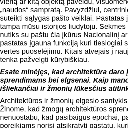
vieną ar kitą objektą paveldu, visuomenė
„naudos“ sampratą. Pavyzdžiui, centrin
suteikti sąlygas pašto veiklai. Pastatas
tampa mūsu istorijos liudytoju. Sėkmės 
nutiks su paštu čia įkūrus Nacionalinį arc
pastatas įgauna funkciją kuri tiesiogiai s
vertės puoselėjimu. Kitais atvejais į na
tenka pažvelgti kūrybiškiau.
Esate minėjęs, kad architektūra daro
sprendimams bei elgsenai. Kaip manote
išliekančiai ir žmonių lūkesčius atitin
Architektūros ir žmonių elgesio santykis
Žinome, kad žmogų architektūros sprendi
nenuostabu, kad pasibaigus epochai, p
poreikiams norisi atsikratyti pastatų, k