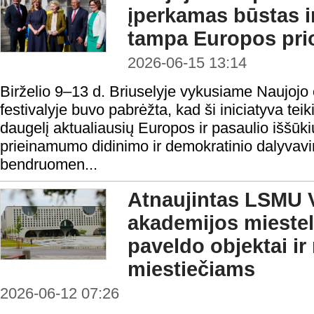
įperkamas būstas ir
tampa Europos prio
2026-06-15 13:14
Birželio 9–13 d. Briuselyje vykusiame Naujoj
festivalyje buvo pabrėžta, kad ši iniciatyva te
daugelį aktualiausių Europos ir pasaulio iššūk
prieinamumo didinimo ir demokratinio dalyvavim
bendruomen...
Atnaujintas LSMU V
akademijos miesteli
paveldo objektai ir
miestiečiams
2026-06-12 07:26