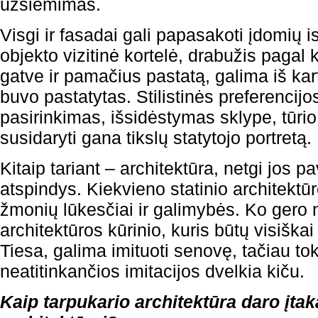
užsiėmimas.
Visgi ir fasadai gali papasakoti įdomių is
objekto vizitinė kortelė, drabužis pagal 
gatve ir pamačius pastatą, galima iš kar
buvo pastatytas. Stilistinės preferencij
pasirinkimas, išsidėstymas sklype, tūrio 
susidaryti gana tikslų statytojo portretą.
Kitaip tariant – architektūra, netgi jos p
atspindys. Kiekvieno statinio architektūr
žmonių lūkesčiai ir galimybės. Ko gero
architektūros kūrinio, kuris būtų visiška
Tiesa, galima imituoti senovę, tačiau to
neatitinkančios imitacijos dvelkia kiču.
Kaip tarpukario architektūra daro įta