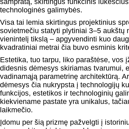
sampratą, skirtingus funkcinis lūkesčius,
technologinės galimybės.
Visa tai lemia skirtingus projektinius s
sovietmečiu statyti plytiniai 3–5 aukšt
vienintelį tikslą – apgyvendinti kuo dau
kvadratiniai metrai čia buvo esminis krite
Estetika, tuo tarpu, liko paraštėse, vos
didesnis dėmesys skiriamas tvarumui, eko
vadinamąją parametrinę architektūrą. Ar
dėmesys čia nukrypsta į technologijų kur
funkcijos, estetikos ir technologinių ga
kiekviename pastate yra unikalus, tači
laikmečio.
Įdomu per šią prizmę pažvelgti į istorin