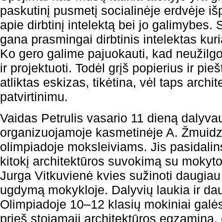
paskutinį pusmetį socialinėje erdvėje iš
apie dirbtinį intelektą bei jo galimybes. 
gana prasmingai dirbtinis intelektas kur
Ko gero galime pajuokauti, kad neužilgo 
ir projektuoti. Todėl grįš popierius ir pi
atliktas eskizas, tikėtina, vėl taps archi
patvirtinimu.
Vaidas Petrulis vasario 11 dieną daly
organizuojamoje kasmetinėje A. Žmuidz
olimpiadoje moksleiviams. Jis pasidalin
kitokį architektūros suvokimą su mokyto
Jurga Vitkuvienė kvies sužinoti daugiau 
ugdymą mokykloje. Dalyvių laukia ir da
Olimpiadoje 10–12 klasių mokiniai galės 
prieš stojamąjį architektūros egzaminą, 