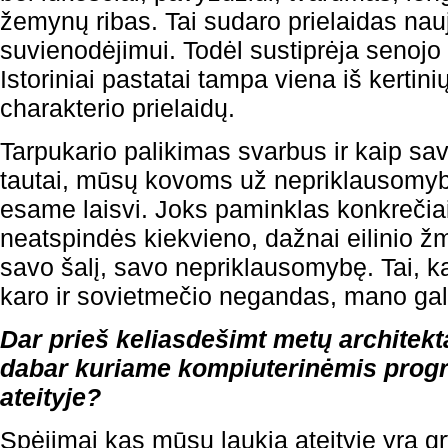
žemynų ribas. Tai sudaro prielaidas nau
suvienodėjimui. Todėl sustiprėja senojo
Istoriniai pastatai tampa viena iš kertin
charakterio prielaidų.
Tarpukario palikimas svarbus ir kaip s
tautai, mūsų kovoms už nepriklausomyb
esame laisvi. Joks paminklas konkrečiai
neatspindės kiekvieno, dažnai eilinio ž
savo šalį, savo nepriklausomybę. Tai, ka
karo ir sovietmečio negandas, mano ga
Dar prieš keliasdešimt metų architekta
dabar kuriame kompiuterinėmis prog
ateityje?
Spėjimai kas mūsų laukia ateityje yra gr