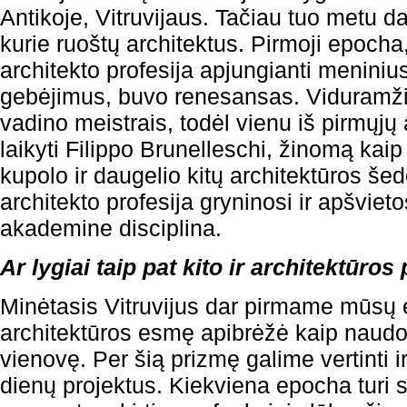
Antikoje, Vitruvijaus. Tačiau tuo metu d
kurie ruoštų architektus. Pirmoji epocha, 
architekto profesija apjungianti meninius 
gebėjimus, buvo renesansas. Viduramžių
vadino meistrais, todėl vienu iš pirmųjų
laikyti Filippo Brunelleschi, žinomą kaip
kupolo ir daugelio kitų architektūros šed
architekto profesija gryninosi ir apšvie
akademine disciplina.
Ar lygiai taip pat kito ir architektūr
Minėtasis Vitruvijus dar pirmame mūsų 
architektūros esmę apibrėžė kaip naudos
vienovę. Per šią prizmę galime vertinti ir 
dienų projektus. Kiekviena epocha turi s