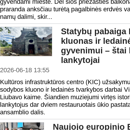
gyvendami mieste. Dėl šios priežasties balkon
praranda anksčiau turėtą pagalbinės erdvės va
namų dalimi, skir...
Statybų pabaiga 
kluonas ir ledain
gyvenimui – štai
lankytojai
2026-06-18 13:55
Kultūros infrastruktūros centro (KIC) užsakymu
sodybos kluono ir ledainės tvarkybos darbai V
Liubavo kaime. Šiandien muziejumi virtęs istor
lankytojus dar dviem restauruotais ūkio pastata
ansamblio dalis.
Naujojo europinio 