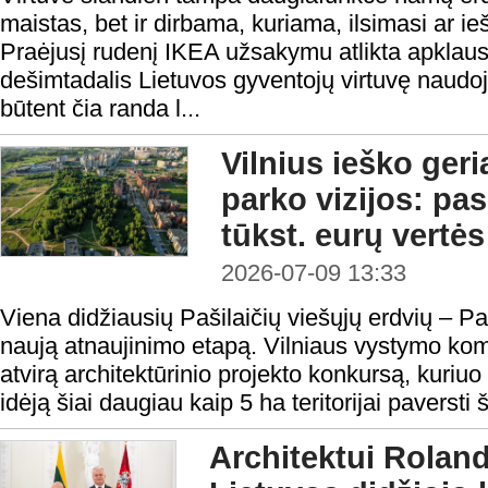
maistas, bet ir dirbama, kuriama, ilsimasi ar 
Praėjusį rudenį IKEA užsakymu atlikta apklau
dešimtadalis Lietuvos gyventojų virtuvę naudo
būtent čia randa l...
Vilnius ieško ger
parko vizijos: pa
tūkst. eurų vertė
2026-07-09 13:33
Viena didžiausių Pašilaičių viešųjų erdvių – Pa
naują atnaujinimo etapą. Vilniaus vystymo kom
atvirą architektūrinio projekto konkursą, kuriuo
idėją šiai daugiau kaip 5 ha teritorijai paversti 
Architektui Roland