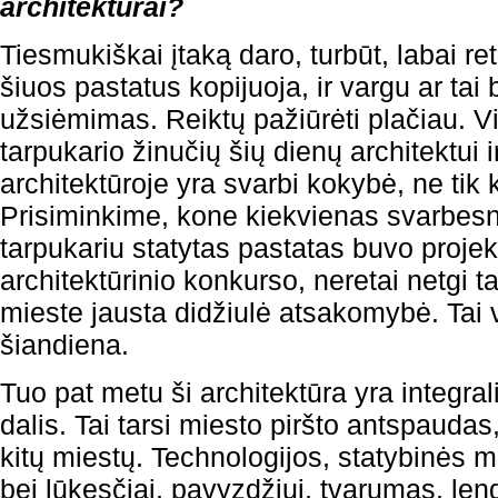
architektūrai?
Tiesmukiškai įtaką daro, turbūt, labai re
šiuos pastatus kopijuoja, ir vargu ar ta
užsiėmimas. Reiktų pažiūrėti plačiau. V
tarpukario žinučių šių dienų architektui 
architektūroje yra svarbi kokybė, ne tik 
Prisiminkime, kone kiekvienas svarbes
tarpukariu statytas pastatas buvo proj
architektūrinio konkurso, neretai netgi ta
mieste jausta didžiulė atsakomybė. Tai ve
šiandiena.
Tuo pat metu ši architektūra yra integral
dalis. Tai tarsi miesto piršto antspaudas
kitų miestų. Technologijos, statybinės m
bei lūkesčiai, pavyzdžiui, tvarumas, leng