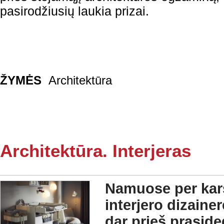
pasirodžiusių laukia prizai.
ŽYMĖS
Architektūra
Architektūra. Interjeras
Namuose per karš
interjero dizainer
dar prieš prasid