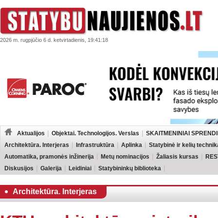
2026 m. rugpjūčio 6 d. ketvirtadienis, 19:41:18
Aktualijos
Objektai. Technologijos. Verslas
SKAITMENINIAI SPRENDI
Architektūra. Interjeras
Infrastruktūra
Aplinka
Statybinė ir kelių technik
Automatika, pramonės inžinerija
Metų nominacijos
Žaliasis kursas
RES
Diskusijos
Galerija
Leidiniai
Statybininkų biblioteka
Architektūra. Interjeras