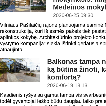
Medeinos moky
2026-06-25 09:30
Vilniaus Pašilaičių rajone planuojama esminė
rekonstrukcija, kuri iš esmės pakeis tiek pasta
aplinkos kokybę. Architektūrinio projekto konku
vystymo kompanija“ siekia išrinkti geriausią s
atnaujinta...
Balkonas tampa n
ką būtina žinoti, k
komfortą?
2026-06-19 13:13
Kasdienis ryšys su gamta tampa vis svarbesniu
todėl gyventojai ieško būdų daugiau laiko prale