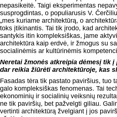
nepasikeitė. Taigi eksperimentas nepav
susprogdintas, o populiarusis V. Čerčiliu
„mes kuriame architektūrą, o architektū
toks įtikinantis. Tai tik įrodo, kad archi
santykis itin kompleksiškas, jame aktyvi
architektūra kaip erdvė, ir žmogus su sa
socialinėmis ar kultūrinėmis kompetenci
Neretai žmonės atkreipia dėmesį tik į 
dar reikia žiūrėti architektūroje, kas 
Fasadas tėra tik pastato paviršius, tuo t
galo kompleksiškas fenomenas. Tai tech
ekonominių ir socialinių veiksnių rezulta
ne tik paviršių, bet pažvelgti giliau. Ga
vertinti architektūrą žvelgiant į jos pavir