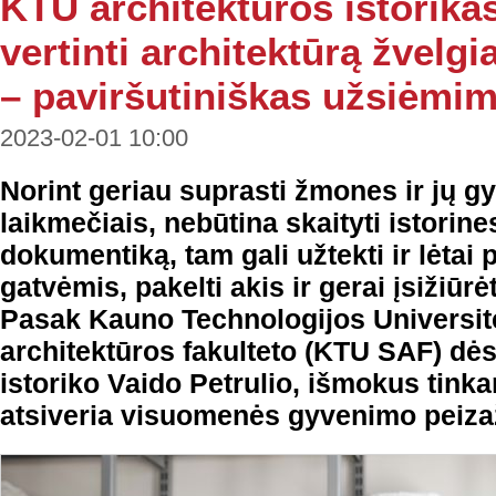
KTU architektūros istorikas
vertinti architektūrą žvelgia
– paviršutiniškas užsiėmi
2023-02-01 10:00
Norint geriau suprasti žmones ir jų g
laikmečiais, nebūtina skaityti istorine
dokumentiką, tam gali užtekti ir lėtai 
gatvėmis, pakelti akis ir gerai įsižiūr
Pasak Kauno Technologijos Universite
architektūros fakulteto (KTU SAF) dės
istoriko Vaido Petrulio, išmokus tinka
atsiveria visuomenės gyvenimo peiza