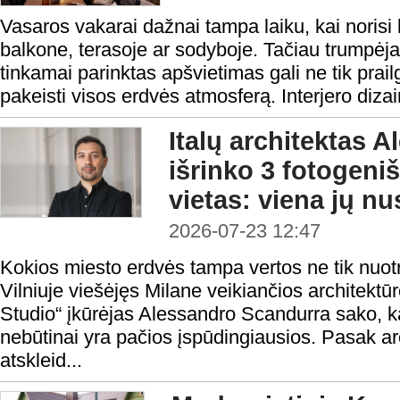
Vasaros vakarai dažnai tampa laiku, kai norisi 
balkone, terasoje ar sodyboje. Tačiau trumpėj
tinkamai parinktas apšvietimas gali ne tik prailg
pakeisti visos erdvės atmosferą. Interjero dizain
Italų architektas 
išrinko 3 fotogeni
vietas: viena jų n
2026-07-23 12:47
Kokios miesto erdvės tampa vertos ne tik nuotr
Vilniuje viešėjęs Milane veikiančios architektū
Studio“ įkūrėjas Alessandro Scandurra sako, k
nebūtinai yra pačios įspūdingiausios. Pasak arc
atskleid...