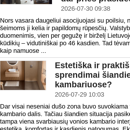
2026-07-30 09:38
Nors vasara daugeliui asocijuojasi su poilsiu,
šeimoms ji kelia ir papildomų rūpesčių. Vals
duomenimis, vien per gegužę ir birželį Lietuvoj
kūdikių – vidutiniškai po 46 kasdien. Tad tėva
kaip namuose ...
Estetiška ir prakt
sprendimai šiandi
kambariuose?
2026-07-29 10:03
Dar visai neseniai dušo zona buvo suvokiama v
kambario dalis. Tačiau šiandien situacija pasi
tampa viena svarbiausių vonios kambario interje
estetika, komfortas ir kasdienis patogumas. Ek