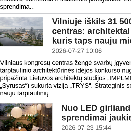
sprendima...
Vilniuje iškils 31 5
centras: architektai
kuris taps nauju mi
2026-07-27 10:06
Vilniaus kongresų centras žengė svarbų įgyve
tarptautinio architektūrinės idėjos konkurso nu
pripažinta Lietuvos architektų studijos „IMPL
„Syrusas“) sukurta vizija „TRYS“. Strateginis so
nauju tarptautinių ...
Nuo LED girliandų
sprendimai jauk
2026-07-23 15:44