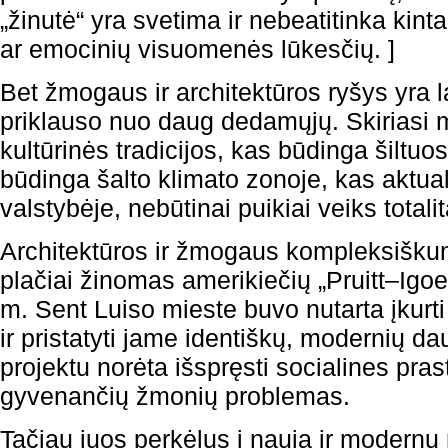
„žinutė“ yra svetima ir nebeatitinka kintan
ar emocinių visuomenės lūkesčių. ]
Bet žmogaus ir architektūros ryšys yra 
priklauso nuo daug dedamųjų. Skiriasi m
kultūrinės tradicijos, kas būdinga šiltu
būdinga šalto klimato zonoje, kas aktua
valstybėje, nebūtinai puikiai veiks total
Architektūros ir žmogaus kompleksiškumą
plačiai žinomas amerikiečių „Pruitt–Igoe
m. Sent Luiso mieste buvo nutarta įkurt
ir pristatyti jame identiškų, modernių d
projektu norėta išspręsti socialines pr
gyvenančių žmonių problemas.
Tačiau juos perkėlus į naują ir modernų