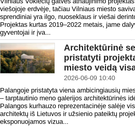
Vilniaus Vokiečių gatvės atnaujinimo projektas
viešojoje erdvėje, tačiau Vilniaus miesto savi
sprendiniai yra ilgo, nuoseklaus ir viešai derin
Projektas kurtas 2019–2022 metais, jame dal
gyventojai ir įva...
Architektūrinė s
pristatyti projekt
miesto veidą vis
2026-06-09 10:40
Palangoje pristatyta viena ambicingiausių miest
– tarptautinio meno galerijos architektūrinės i
Palangos kurhauzo reprezentacinėje salėje vi
architektų iš Lietuvos ir užsienio pateiktų proje
eksponuojamos vizua...