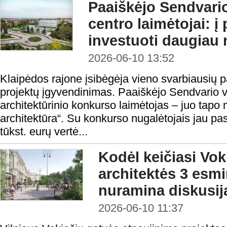
Paaiškėjo Sendvari
centro laimėtojai: į
investuoti daugiau 
2026-06-10 13:52
Klaipėdos rajone įsibėgėja vieno svarbiausių p
projektų įgyvendinimas. Paaiškėjo Sendvario v
architektūrinio konkurso laimėtojas – juo tapo 
architektūra“. Su konkurso nugalėtojais jau pa
tūkst. eurų vertė...
Kodėl keičiasi Vok
architektės 3 esmin
nuramina diskusij
2026-06-10 11:37