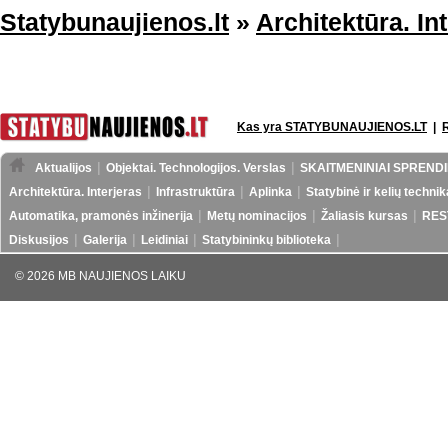
Statybunaujienos.lt
»
Architektūra. In
Kas yra STATYBUNAUJIENOS.LT
|
Aktualijos
Objektai. Technologijos. Verslas
SKAITMENINIAI SPRENDI
Architektūra. Interjeras
Infrastruktūra
Aplinka
Statybinė ir kelių technik
Automatika, pramonės inžinerija
Metų nominacijos
Žaliasis kursas
RES
Diskusijos
Galerija
Leidiniai
Statybininkų biblioteka
© 2026 MB NAUJIENOS LAIKU