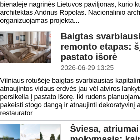
bienalėje nagrinės Lietuvos paviljonas, kurio k
architektas Andrius Ropolas. Nacionalinio archi
organizuojamas projekta...
Baigtas svarbiausi
remonto etapas: šį
pastato išorė
2026-06-29 13:25
Vilniaus rotušėje baigtas svarbiausias kapital
atnaujintos vidaus erdvės jau vėl atviros lank
persikelia į pastato išorę. Iki rudens planuojam
pakeisti stogo dangą ir atnaujinti dekoratyvin
restaurator...
Šviesa, atriumai
mokymasis: kaip