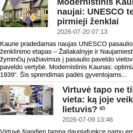
Modernistinis Ka
naujai: UNESCO ter
pirmieji ženklai
2026-07-20 07:13
Kaune pradedamas naujas UNESCO pasaulio pa
ženklinimo etapas – Žaliakalnyje ir Naujamiest
žyminčių įvažiavimus į pasaulio paveldo vie
paveldo vertybė. Modernistinis Kaunas: optim
1939“. Šis sprendimas padės gyventojams...
Virtuvė tapo ne 
vieta: ką joje vei
lietuvis?
2026-07-09 13:46
Virtuvė šiandien tampa daugiafunkce namų erd