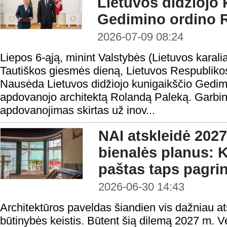
Lietuvos didžiojo 
Gedimino ordino R
2026-07-09 08:24
Liepos 6-ąją, minint Valstybės (Lietuvos karal
Tautiškos giesmės dieną, Lietuvos Respubliko
Nausėda Lietuvos didžiojo kunigaikščio Gedimi
apdovanojo architektą Rolandą Paleką. Garbi
apdovanojimas skirtas už inov...
NAI atskleidė 2027
bienalės planus: 
paštas taps pagri
2026-06-30 14:43
Architektūros paveldas šiandien vis dažniau ats
būtinybės keistis. Būtent šią dilemą 2027 m. V