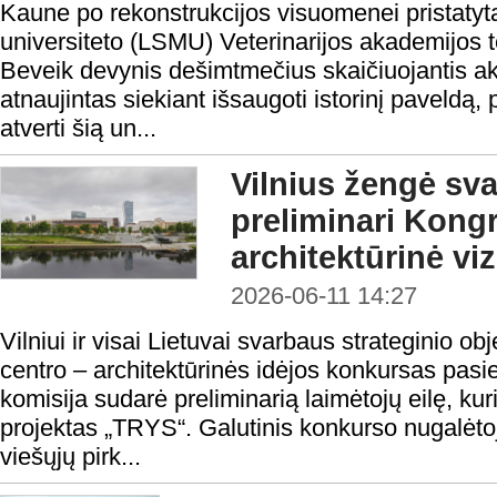
Kaune po rekonstrukcijos visuomenei pristatyt
universiteto (LSMU) Veterinarijos akademijos ter
Beveik devynis dešimtmečius skaičiuojantis a
atnaujintas siekiant išsaugoti istorinį paveldą, p
atverti šią un...
Vilnius žengė sva
preliminari Kong
architektūrinė viz
2026-06-11 14:27
Vilniui ir visai Lietuvai svarbaus strateginio o
centro – architektūrinės idėjos konkursas pas
komisija sudarė preliminarią laimėtojų eilę, ku
projektas „TRYS“. Galutinis konkurso nugalėt
viešųjų pirk...