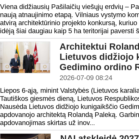
Viena didžiausių Pašilaičių viešųjų erdvių – Pa
naują atnaujinimo etapą. Vilniaus vystymo kom
atvirą architektūrinio projekto konkursą, kuriuo
idėją šiai daugiau kaip 5 ha teritorijai paversti 
Architektui Roland
Lietuvos didžiojo 
Gedimino ordino R
2026-07-09 08:24
Liepos 6-ąją, minint Valstybės (Lietuvos karal
Tautiškos giesmės dieną, Lietuvos Respubliko
Nausėda Lietuvos didžiojo kunigaikščio Gedimi
apdovanojo architektą Rolandą Paleką. Garbi
apdovanojimas skirtas už inov...
NAI atskleidė 2027