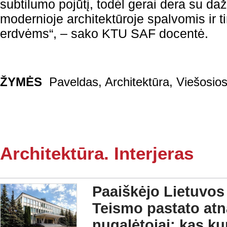
subtilumo pojūtį, todėl gerai dera su d
modernioje architektūroje spalvomis ir 
erdvėms“, – sako KTU SAF docentė.
ŽYMĖS
Paveldas
,
Architektūra
,
Viešosio
Architektūra. Interjeras
Paaiškėjo Lietuvos
Teismo pastato at
nugalėtojai: kas ku