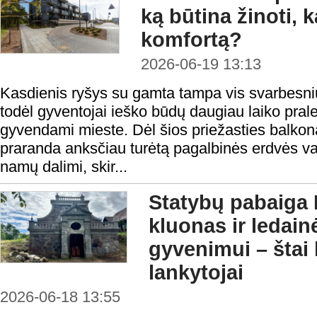
ką būtina žinoti, k
komfortą?
2026-06-19 13:13
Kasdienis ryšys su gamta tampa vis svarbesniu
todėl gyventojai ieško būdų daugiau laiko prale
gyvendami mieste. Dėl šios priežasties balkon
praranda anksčiau turėtą pagalbinės erdvės va
namų dalimi, skir...
Statybų pabaiga 
kluonas ir ledain
gyvenimui – štai
lankytojai
2026-06-18 13:55