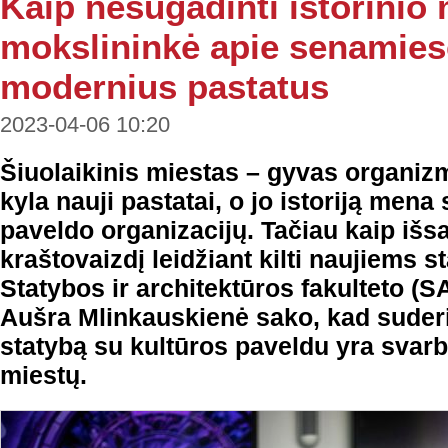
Kaip nesugadinti istorinio
mokslininkė apie senamies
modernius pastatus
2023-04-06 10:20
Šiuolaikinis miestas – gyvas organiz
kyla nauji pastatai, o jo istoriją me
paveldo organizacijų. Tačiau kaip išs
kraštovaizdį leidžiant kilti naujiems 
Statybos ir architektūros fakulteto 
Aušra Mlinkauskienė sako, kad suderin
statybą su kultūros paveldu yra svarb
miestų.