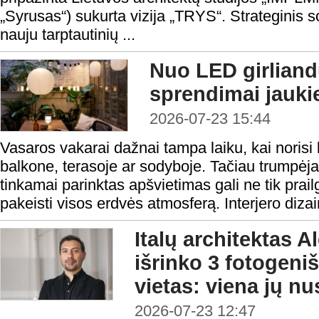
„Syrusas“) sukurta vizija „TRYS“. Strateginis so
nauju tarptautinių ...
Nuo LED girliandų
sprendimai jauk
2026-07-23 15:44
Vasaros vakarai dažnai tampa laiku, kai norisi 
balkone, terasoje ar sodyboje. Tačiau trumpėj
tinkamai parinktas apšvietimas gali ne tik prailg
pakeisti visos erdvės atmosferą. Interjero dizain
Italų architektas 
išrinko 3 fotogeni
vietas: viena jų n
2026-07-23 12:47