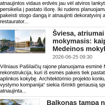
atnaujintos vidaus erdvės jau vėl atviros lank
persikelia į pastato išorę. Iki rudens planuojam
pakeisti stogo dangą ir atnaujinti dekoratyvin
restaurator...
Šviesa, atriumai
mokymasis: kaip
Medeinos moky
2026-06-25 09:30
Vilniaus Pašilaičių rajone planuojama esminė
rekonstrukcija, kuri iš esmės pakeis tiek pasta
aplinkos kokybę. Architektūrinio projekto konku
vystymo kompanija“ siekia išrinkti geriausią s
atnaujinta...
Balkonas tampa n