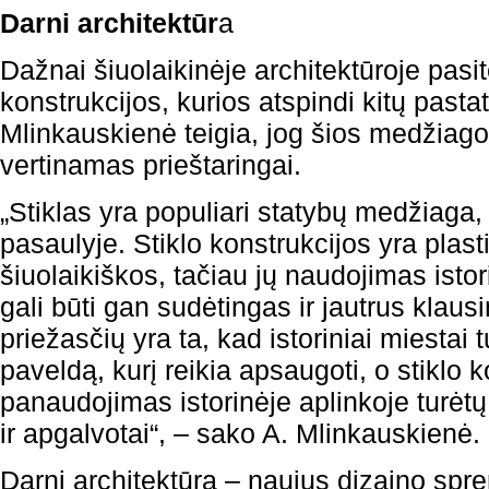
Darni architektūr
a
Dažnai šiuolaikinėje architektūroje pasi
konstrukcijos, kurios atspindi kitų pasta
Mlinkauskienė teigia, jog šios medžiago
vertinamas prieštaringai.
„Stiklas yra populiari statybų medžiaga
pasaulyje. Stiklo konstrukcijos yra plasti
šiuolaikiškos, tačiau jų naudojimas isto
gali būti gan sudėtingas ir jautrus klaus
priežasčių yra ta, kad istoriniai miestai t
paveldą, kurį reikia apsaugoti, o stiklo k
panaudojimas istorinėje aplinkoje turėtų
ir apgalvotai“, – sako A. Mlinkauskienė.
Darni architektūra – naujus dizaino spr