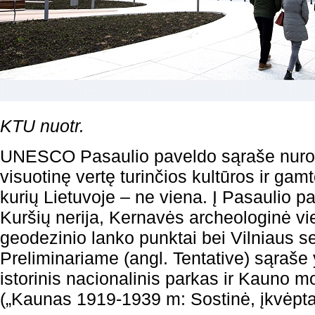
KTU nuotr.
UNESCO Pasaulio paveldo sąraše nurod
visuotinę vertę turinčios kultūros ir ga
kurių Lietuvoje – ne viena. Į Pasaulio p
Kuršių nerija, Kernavės archeologinė vi
geodezinio lanko punktai bei Vilniaus s
Preliminariame (angl. Tentative) sąraše 
istorinis nacionalinis parkas ir Kauno 
(„Kaunas 1919-1939 m: Sostinė, įkvėpt