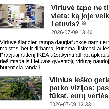
Virtuvė tapo ne 
vieta: ką joje vei
lietuvis?
2026-07-09 13:46
Virtuvė šiandien tampa daugiafunkce namų erd
maistas, bet ir dirbama, kuriama, ilsimasi ar 
Praėjusį rudenį IKEA užsakymu atlikta apklau
dešimtadalis Lietuvos gyventojų virtuvę naudo
būtent čia randa l...
Vilnius ieško ger
parko vizijos: pa
tūkst. eurų vertė
2026-07-09 13:33