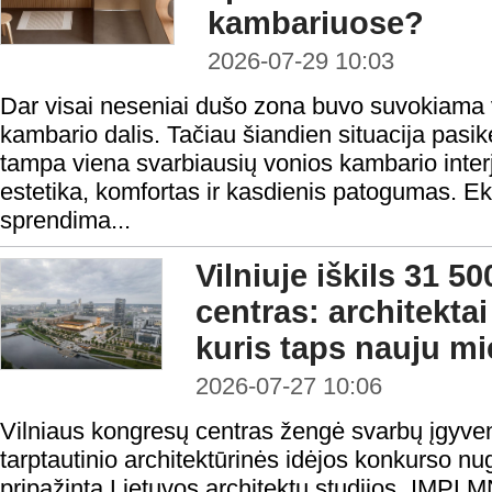
kambariuose?
2026-07-29 10:03
Dar visai neseniai dušo zona buvo suvokiama v
kambario dalis. Tačiau šiandien situacija pasi
tampa viena svarbiausių vonios kambario interje
estetika, komfortas ir kasdienis patogumas. Ek
sprendima...
Vilniuje iškils 31 5
centras: architektai
kuris taps nauju mi
2026-07-27 10:06
Vilniaus kongresų centras žengė svarbų įgyve
tarptautinio architektūrinės idėjos konkurso nu
pripažinta Lietuvos architektų studijos „IMPL