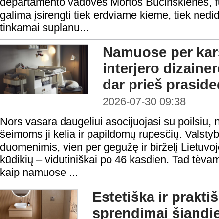
departamento vadovės Mortos Bučinskienės, fu
galima įsirengti tiek erdviame kieme, tiek nedi
tinkamai suplanu...
Namuose per karš
interjero dizainer
dar prieš prasid
2026-07-30 09:38
Nors vasara daugeliui asocijuojasi su poilsiu,
šeimoms ji kelia ir papildomų rūpesčių. Vals
duomenimis, vien per gegužę ir birželį Lietuvoj
kūdikių – vidutiniškai po 46 kasdien. Tad tėva
kaip namuose ...
Estetiška ir prakt
sprendimai šiandi