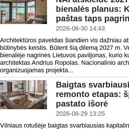
bienalės planus: 
paštas taps pagri
2026-06-30 14:43
Architektūros paveldas šiandien vis dažniau ats
būtinybės keistis. Būtent šią dilemą 2027 m. V
bienalėje nagrinės Lietuvos paviljonas, kurio k
architektas Andrius Ropolas. Nacionalinio archi
organizuojamas projekta...
Baigtas svarbiausi
remonto etapas: šį
pastato išorė
2026-06-29 13:25
Vilniaus rotušėje baigtas svarbiausias kapital