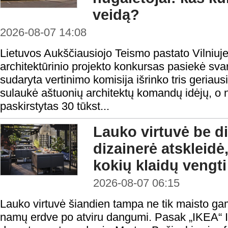
veidą?
2026-08-07 14:08
Lietuvos Aukščiausiojo Teismo pastato Vilniuje
architektūrinio projekto konkursas pasiekė sv
sudaryta vertinimo komisija išrinko tris geria
sulaukė aštuonių architektų komandų idėjų, o
paskirstytas 30 tūkst...
Lauko virtuvė be di
dizainerė atskleidė,
kokių klaidų vengti
2026-08-07 06:15
Lauko virtuvė šiandien tampa ne tik maisto gami
namų erdve po atviru dangumi. Pasak „IKEA“ In