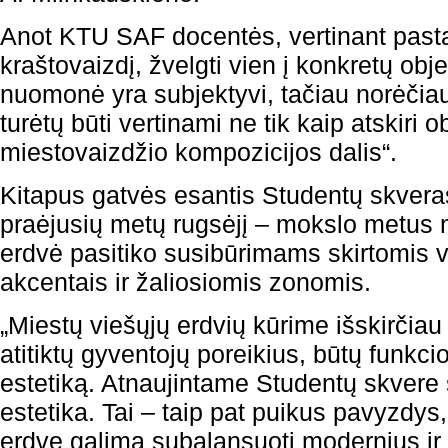
Anot KTU SAF docentės, vertinant pastat
kraštovaizdį, žvelgti vien į konkretų obj
nuomonė yra subjektyvi, tačiau norėčiau
turėtų būti vertinami ne tik kaip atskiri ob
miestovaizdžio kompozicijos dalis“.
Kitapus gatvės esantis Studentų skvera
praėjusių metų rugsėjį – mokslo metus m
erdvė pasitiko susibūrimams skirtomis 
akcentais ir žaliosiomis zonomis.
„Miestų viešųjų erdvių kūrime išskirčiau
atitiktų gyventojų poreikius, būtų funkci
estetiką. Atnaujintame Studentų skvere 
estetika. Tai – taip pat puikus pavyzdys,
erdvę galima subalansuoti modernius ir 