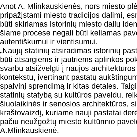
Anot A. Mlinkauskienės, nors miesto plėt
pripažįstami miesto tradicijos dalimi, e
būti skiriamas istorinių miesto dalių ide
šiame procese negali būti keliamas pavo
autentiškumui ir vientisumui.
„Naujų statinių atsiradimas istorinių pa
būti atsargiems ir jautriems aplinkos po
svarbu atsižvelgti į naujos architektūros 
kontekstu, įvertinant pastatų aukštingum
spalvinį sprendimą ir kitas detales. Taigi
statinių statybą su kultūros paveldu, rei
šiuolaikinės ir senosios architektūros, s
kraštovaizdį, kuriame nauji pastatai derė
pačiu neužgožtų miesto kultūrinio pavel
A.Mlinkauskienė.