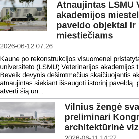
Atnaujintas LSMU V
akademijos miesteli
paveldo objektai ir
miestiečiams
2026-06-12 07:26
Kaune po rekonstrukcijos visuomenei pristatyt
universiteto (LSMU) Veterinarijos akademijos ter
Beveik devynis dešimtmečius skaičiuojantis a
atnaujintas siekiant išsaugoti istorinį paveldą, p
atverti šią un...
Vilnius žengė sva
preliminari Kong
architektūrinė viz
2026-06-11 14:27