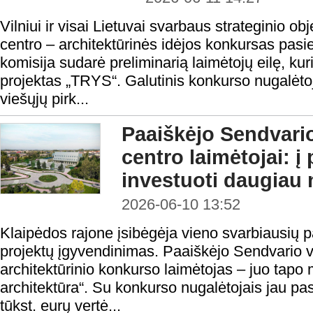
Vilniui ir visai Lietuvai svarbaus strateginio o
centro – architektūrinės idėjos konkursas pas
komisija sudarė preliminarią laimėtojų eilę, ku
projektas „TRYS“. Galutinis konkurso nugalėt
viešųjų pirk...
Paaiškėjo Sendvari
centro laimėtojai: į
investuoti daugiau 
2026-06-10 13:52
Klaipėdos rajone įsibėgėja vieno svarbiausių p
projektų įgyvendinimas. Paaiškėjo Sendvario v
architektūrinio konkurso laimėtojas – juo tapo 
architektūra“. Su konkurso nugalėtojais jau pa
tūkst. eurų vertė...