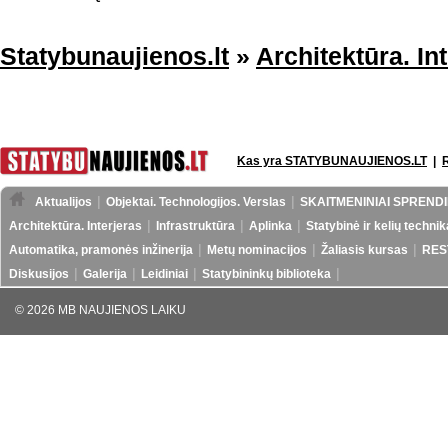
Statybunaujienos.lt
»
Architektūra. In
Kas yra STATYBUNAUJIENOS.LT
|
Aktualijos
Objektai. Technologijos. Verslas
SKAITMENINIAI SPRENDI
Architektūra. Interjeras
Infrastruktūra
Aplinka
Statybinė ir kelių technik
Automatika, pramonės inžinerija
Metų nominacijos
Žaliasis kursas
RES
Diskusijos
Galerija
Leidiniai
Statybininkų biblioteka
© 2026 MB NAUJIENOS LAIKU