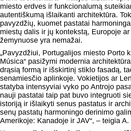
miesto erdves ir funkcionalumą suteikian
autentiškumą išlaikanti architektūra. To
pavyzdžių, kuomet pastatai harmoningai i
miestų dalis ir jų kontekstą, Europoje ar
žemynuose yra nemažai.
„Pavyzdžiui, Portugalijos miesto Porto 
Música“ pasižymi modernia architektūra. 
drąsią formą ir išskirtinį stiklo fasadą, t
senamiesčio aplinkoje. Vokietijos ar Le
statyba intensyviai vyko po Antrojo pasau
nauji pastatai taip pat buvo integruoti s
istoriją ir išlaikyti senus pastatus ir arch
senų pastatų harmoningo derinimo galime
Amerikoje: Kanadoje ir JAV“, – teigia A