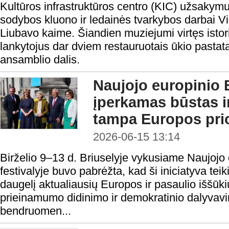
Kultūros infrastruktūros centro (KIC) užsakymu
sodybos kluono ir ledainės tvarkybos darbai V
Liubavo kaime. Šiandien muziejumi virtęs istor
lankytojus dar dviem restauruotais ūkio pastata
ansamblio dalis.
Naujojo europinio 
įperkamas būstas ir
tampa Europos prio
2026-06-15 13:14
Birželio 9–13 d. Briuselyje vykusiame Naujoj
festivalyje buvo pabrėžta, kad ši iniciatyva te
daugelį aktualiausių Europos ir pasaulio iššūk
prieinamumo didinimo ir demokratinio dalyvavim
bendruomen...