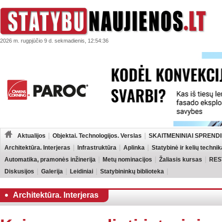
2026 m. rugpjūčio 9 d. sekmadienis, 12:54:36
Aktualijos
Objektai. Technologijos. Verslas
SKAITMENINIAI SPRENDI
Architektūra. Interjeras
Infrastruktūra
Aplinka
Statybinė ir kelių technik
Automatika, pramonės inžinerija
Metų nominacijos
Žaliasis kursas
RES
Diskusijos
Galerija
Leidiniai
Statybininkų biblioteka
Architektūra. Interjeras