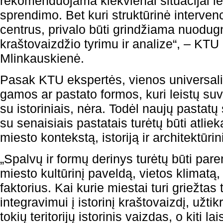
rekomenduojama kiekvienai situacijai ie
sprendimo. Bet kuri struktūrinė intervenci
centrus, privalo būti grindžiama nuodugn
kraštovaizdžio tyrimu ir analize“, – KT
Mlinkauskienė.
Pasak KTU ekspertės, vienos universali
gamos ar pastato formos, kuri leistų suv
su istoriniais, nėra. Todėl naujų pastatų
su senaisiais pastatais turėtų būti atlie
miesto kontekstą, istoriją ir architektūri
„Spalvų ir formų derinys turėtų būti pare
miesto kultūrinį paveldą, vietos klimatą, 
faktorius. Kai kurie miestai turi griežtas 
integravimui į istorinį kraštovaizdį, užtik
tokių teritorijų istorinis vaizdas, o kiti la