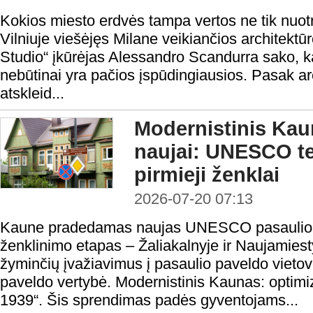
Kokios miesto erdvės tampa vertos ne tik nuotr
Vilniuje viešėjęs Milane veikiančios architektū
Studio“ įkūrėjas Alessandro Scandurra sako, k
nebūtinai yra pačios įspūdingiausios. Pasak arc
atskleid...
Modernistinis Ka
naujai: UNESCO ter
pirmieji ženklai
2026-07-20 07:13
Kaune pradedamas naujas UNESCO pasaulio pa
ženklinimo etapas – Žaliakalnyje ir Naujamiest
žyminčių įvažiavimus į pasaulio paveldo vie
paveldo vertybė. Modernistinis Kaunas: optim
1939“. Šis sprendimas padės gyventojams...