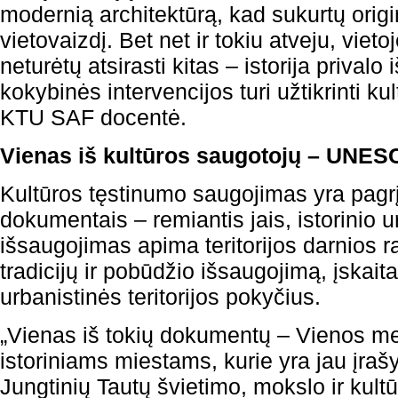
modernią architektūrą, kad sukurtų origi
vietovaizdį. Bet net ir tokiu atveju, vieto
neturėtų atsirasti kitas – istorija privalo 
kokybinės intervencijos turi užtikrinti ku
KTU SAF docentė.
Vienas iš kultūros saugotojų – UNE
Kultūros tęstinumo saugojimas yra pagrįs
dokumentais – remiantis jais, istorinio 
išsaugojimas apima teritorijos darnios r
tradicijų ir pobūdžio išsaugojimą, įskait
urbanistinės teritorijos pokyčius.
„Vienas iš tokių dokumentų – Vienos 
istoriniams miestams, kurie yra jau įrašyti
Jungtinių Tautų švietimo, mokslo ir kult