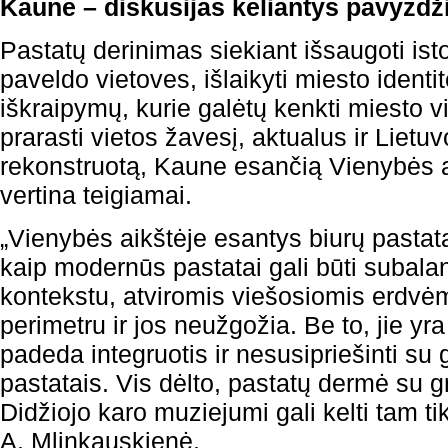
Kaune – diskusijas keliantys pavyzdži
Pastatų derinimas siekiant išsaugoti isto
paveldo vietoves, išlaikyti miesto identit
iškraipymų, kurie galėtų kenkti miesto vi
prarasti vietos žavesį, aktualus ir Lietu
rekonstruotą, Kaune esančią Vienybės 
vertina teigiamai.
„Vienybės aikštėje esantys biurų pastat
kaip modernūs pastatai gali būti subalan
kontekstu, atviromis viešosiomis erdvėmi
perimetru ir jos neužgožia. Be to, jie yra
padeda integruotis ir nesusipriešinti su g
pastatais. Vis dėlto, pastatų dermė su 
Didžiojo karo muziejumi gali kelti tam tik
A. Mlinkauskienė.