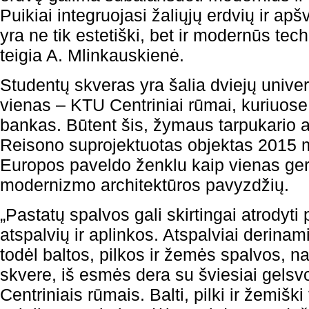
Puikiai integruojasi žaliųjų erdvių ir ap
yra ne tik estetiški, bet ir modernūs te
teigia A. Mlinkauskienė.
Studentų skveras yra šalia dviejų univers
vienas – KTU Centriniai rūmai, kuriuos
bankas. Būtent šis, žymaus tarpukario a
Reisono suprojektuotas objektas 2015 m
Europos paveldo ženklu kaip vienas ger
modernizmo architektūros pavyzdžių.
„Pastatų spalvos gali skirtingai atrodyti
atspalvių ir aplinkos. Atspalviai derinami
todėl baltos, pilkos ir žemės spalvos,
skvere, iš esmės dera su šviesiai gels
Centriniais rūmais. Balti, pilki ir žemiški