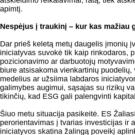
atskleidimo reikalavimai, ratą, tiek atsk
apimtį.
Nespėjus į traukinį – kur kas mažiau 
Dar prieš keletą metų daugelis įmonių į
iniciatyvas suvokė tik kaip rinkodaros, 
pozicionavimo ar darbuotojų motyvavim
biure atsisakoma vienkartinių puodelių,
medelius ar užsiima labdaros iniciatyvo
galimybes augimui, sąsajas su rizikų 
tikinčių, kad ESG gali palengvinti kapita
Šiuo metu situacija pasikeitė. ES Žalias
perorientavimas į tvarias investicijas ir
iniciatyvos skatina žalingą poveikį aplin