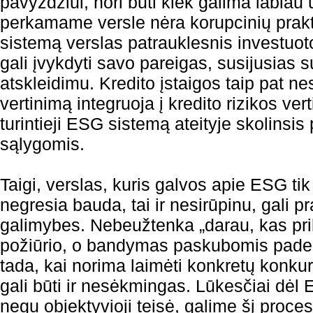
pavyzdžiui, nori būti kiek galima labiau u
perkamame versle nėra korupcinių prakt
sistemą verslas patrauklesnis investuot
gali įvykdyti savo pareigas, susijusias 
atskleidimu. Kredito įstaigos taip pat n
vertinimą integruoja į kredito rizikos vert
turintieji ESG sistemą ateityje skolinsi
sąlygomis.
Taigi, verslas, kuris galvos apie ESG tik
negresia bauda, tai ir nesirūpinu, gali p
galimybes. Nebeužtenka „darau, kas pri
požiūrio, o bandymas paskubomis pademon
tada, kai norima laimėti konkretų konkur
gali būti ir nesėkmingas. Lūkesčiai dėl
negu objektyvioji teisė, galime šį proces