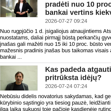
pradėti nuo 10 proc
bankai vertins kiek
2026-07-27 09:24
Nuo rugpjūčio 1 d. įsigaliojus atnaujintiems At
nuostatams, daliai pirmąjį būstą perkančių gyv
įnašas gali mažėti nuo 15 iki 10 proc. būsto ver
mažesnis pradinis įnašas bus taikomas visais a
bankai ...
Kas padeda atgauti
pritrūksta idėjų?
2026-07-24 07:24
Nebūsiu didelis novatorius sakydamas, kad ge
kūrybinio sąstingio yra tiesiog pauzė, leidžianti
ilgą laiką sukuosi toje pačioje kasdienėje rutino