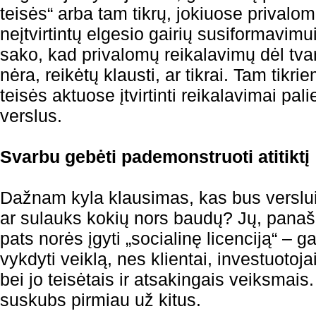
teisės“ arba tam tikrų, jokiuose privalo
neįtvirtintų elgesio gairių susiformavimui
sako, kad privalomų reikalavimų dėl tv
nėra, reikėtų klausti, ar tikrai. Tam tikr
teisės aktuose įtvirtinti reikalavimai pal
verslus.
Svarbu gebėti pademonstruoti atitiktį
Dažnam kyla klausimas, kas bus verslui,
ar sulauks kokių nors baudų? Jų, panašu
pats norės įgyti „socialinę licenciją“ –
vykdyti veiklą, nes klientai, investuotoja
bei jo teisėtais ir atsakingais veiksmais
suskubs pirmiau už kitus.