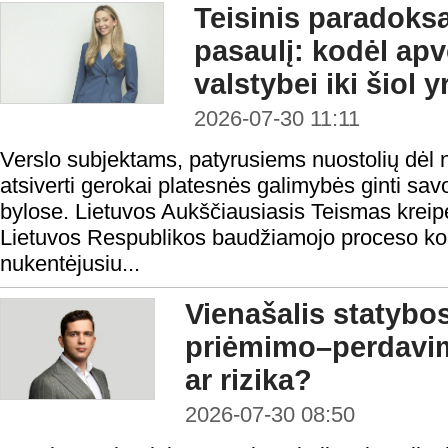
Teisinis paradoks
pasaulį: kodėl ap
valstybei iki šiol 
2026-07-30 11:11
Verslo subjektams, patyrusiems nuostolių dėl n
atsiverti gerokai platesnės galimybės ginti sa
bylose. Lietuvos Aukščiausiasis Teismas kreipė
Lietuvos Respublikos baudžiamojo proceso ko
nukentėjusiu...
Vienašalis statybo
priėmimo–perdavi
ar rizika?
2026-07-30 08:50