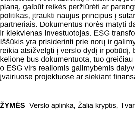
planą, galbūt reikės peržiūrėti ar paren
politikas, įtraukti naujus principus į sutar
partneriais. Dokumentus norės matyti da
ir kiekvienas investuotojas. ESG transfo
Iššūkis yra prisiderinti prie norų ir gali
reikia atsižvelgti į verslo dydį ir pobūdį
kelionę bus dokumentuota, tuo greičiau 
o ESG virs realiomis galimybėmis dalyv
įvairiuose projektuose ar siekiant finan
ŽYMĖS
Verslo aplinka
,
Žalia kryptis
,
Tva