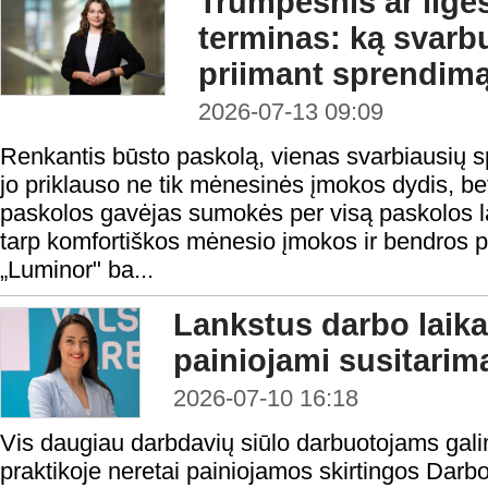
Trumpesnis ar ilge
terminas: ką svarbu
priimant sprendim
2026-07-13 09:09
Renkantis būsto paskolą, vienas svarbiausių 
jo priklauso ne tik mėnesinės įmokos dydis, be
paskolos gavėjas sumokės per visą paskolos la
tarp komfortiškos mėnesio įmokos ir bendros 
„Luminor" ba...
Lankstus darbo laika
painiojami susitarima
2026-07-10 16:18
Vis daugiau darbdavių siūlo darbuotojams galim
praktikoje neretai painiojamos skirtingos Dar