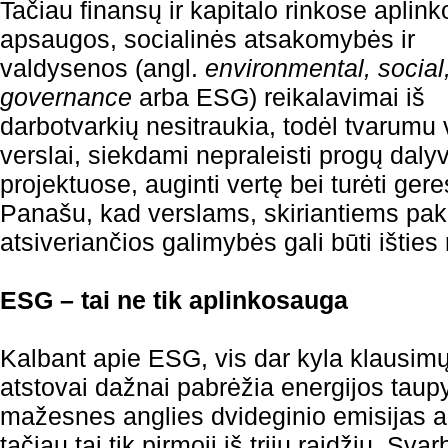
Tačiau finansų ir kapitalo rinkose aplink
apsaugos, socialinės atsakomybės ir
valdysenos (angl.
environmental, social
governance
arba ESG) reikalavimai iš
darbotvarkių nesitraukia, todėl tvarumu v
verslai, siekdami nepraleisti progų daly
projektuose, auginti vertę bei turėti gere
Panašu, kad verslams, skiriantiems p
atsiveriančios galimybės gali būti ištie
ESG – tai ne tik aplinkosauga
Kalbant apie ESG, vis dar kyla klausimų,
atstovai dažnai pabrėžia energijos tau
mažesnes anglies dvideginio emisijas ar
tačiau tai tik pirmoji iš trijų raidžių. Sva