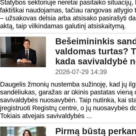
Statybos sektoriuje neretai pasitaiko situacijų, 
faktiškai naudojamas, tačiau rangovas atlygio t
– užsakovas delsia arba atsisako pasirašyti 
aktą, taip vilkindamas galutinį atsiskaitymą.
Bešeimininkis sandė
valdomas turtas? T
kada savivaldybė ne
2026-07-29 14:39
Daugelis žmonių nustemba sužinoję, kad jų il
sandėliukas, garažas ar ūkinis pastatas vieną d
savivaldybės nuosavybėn. Taip nutinka, kai stati
įregistruoti Registrų centre, o jų nuosavybės d
Tokiais atvejais savivaldybės ...
Pirmą būstą perka