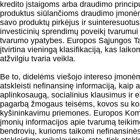
kredito įstaigoms arba draudimo principu
produktus siūlančioms draudimo įmonėms
savo produktų pirkėjus ir suinteresuotu
investicinių sprendimų poveikį tvarumui 
tvarumo ypatybes. Europos Sąjungos T
įtvirtina vieningą klasifikaciją, kas lai
atžvilgiu tvaria veikla.
Be to, didelėms viešojo intereso įmonė
atskleisti nefinansinę informaciją, kaip a
aplinkosaugą, socialinius klausimus ir e
pagarbą žmogaus teisėms, kovos su kor
kyšininkavimu priemones. Europos Komi
įmonių informacijos apie tvarumą teikimo
bendrovių, kurioms taikomi nefinansinės