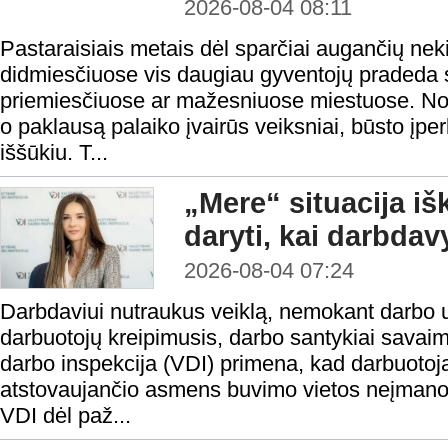
2026-08-04 08:11
Pastaraisiais metais dėl sparčiai augančių nek
didmiesčiuose vis daugiau gyventojų pradeda s
priemiesčiuose ar mažesniuose miestuose. Nors
o paklausą palaiko įvairūs veiksniai, būsto į
iššūkiu. T...
„Mere“ situacija iš
daryti, kai darbda
2026-08-04 07:24
Darbdaviui nutraukus veiklą, nemokant darbo 
darbuotojų kreipimusis, darbo santykiai savaim
darbo inspekcija (VDI) primena, kad darbuotoja
atstovaujančio asmens buvimo vietos neįmanoma 
VDI dėl paž...