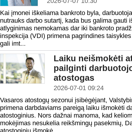
2026-07-07 10:30
Kai įmonei iškeliama bankroto byla, darbuotoj
nutrauks darbo sutartį, kada bus galima gauti iš
atlyginimas nemokamas dar iki bankroto pradži
inspekcija (VDI) primena pagrindines taisykles
gali imt...
Laiku neišmokėti at
pailginti darbuoto
atostogas
2026-07-01 09:24
Vasaros atostogų sezonui įsibėgėjant, Valstybi
primena darbdaviams pareigą laiku išmokėti d
atostoginius. Nors dažnai manoma, kad keliom
mokėjimas nesukelia reikšmingų pasekmių, Da
atostoginių išmokė...