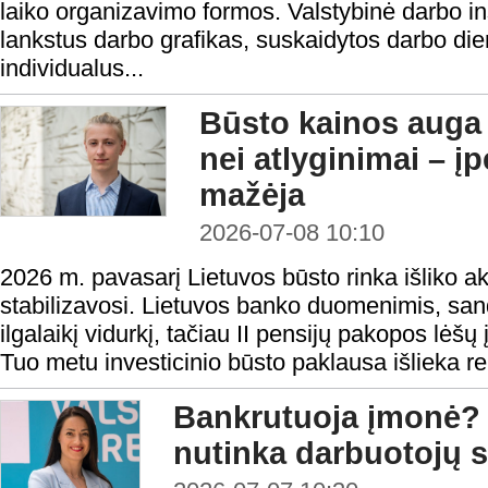
laiko organizavimo formos. Valstybinė darbo i
lankstus darbo grafikas, suskaidytos darbo die
individualus...
Būsto kainos auga 
nei atlyginimai – 
mažėja
2026-07-08 10:10
2026 m. pavasarį Lietuvos būsto rinka išliko a
stabilizavosi. Lietuvos banko duomenimis, sando
ilgalaikį vidurkį, tačiau II pensijų pakopos lėšų
Tuo metu investicinio būsto paklausa išlieka rek
Bankrutuoja įmonė? 
nutinka darbuotojų s