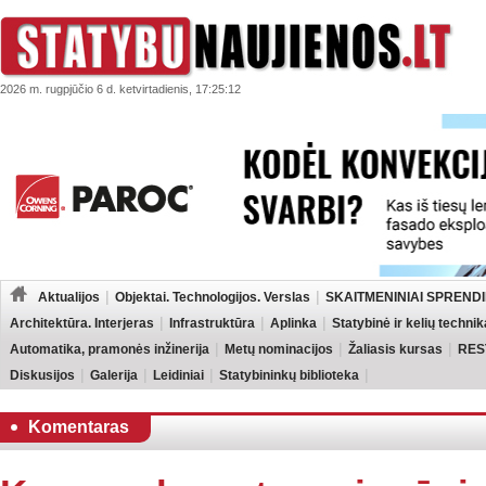
2026 m. rugpjūčio 6 d. ketvirtadienis, 17:25:12
Aktualijos
Objektai. Technologijos. Verslas
SKAITMENINIAI SPRENDI
Architektūra. Interjeras
Infrastruktūra
Aplinka
Statybinė ir kelių technik
Automatika, pramonės inžinerija
Metų nominacijos
Žaliasis kursas
RES
Diskusijos
Galerija
Leidiniai
Statybininkų biblioteka
Komentaras