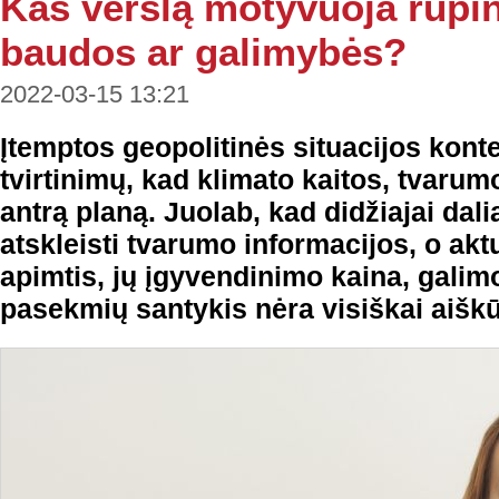
Kas verslą motyvuoja rūpin
baudos ar galimybės?
2022-03-15 13:21
Įtemptos geopolitinės situacijos kont
tvirtinimų, kad klimato kaitos, tvarum
antrą planą. Juolab, kad didžiajai dal
atskleisti tvarumo informacijos, o akt
apimtis, jų įgyvendinimo kaina, gali
pasekmių santykis nėra visiškai aiškū