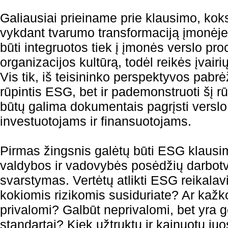
Galiausiai prieiname prie klausimo, kok
vykdant tvarumo transformaciją įmonėje
būti integruotos tiek į įmonės verslo proc
organizacijos kultūrą, todėl reikės įvairi
Vis tik, iš teisininko perspektyvos pabrė
rūpintis ESG, bet ir pademonstruoti šį r
būtų galima dokumentais pagrįsti verslo
investuotojams ir finansuotojams.
Pirmas žingsnis galėtų būti ESG klausi
valdybos ir vadovybės posėdžių darbotva
svarstymas. Vertėtų atlikti ESG reikalav
kokiomis rizikomis susiduriate? Ar kažk
privalomi? Galbūt neprivalomi, bet yra ge
standartai? Kiek užtruktų ir kainuotų ju