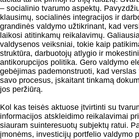
– socialinio tvarumo aspektų. Pavyzdžiu
klausimų, socialinės integracijos ir darb
grandinės valdymo užtikrinant, kad versl
laikosi atitinkamų reikalavimų. Galiausi
valdysenos veiksniai, tokie kaip patik
struktūra, darbuotojų atlygio ir mokesti
antikorupcijos politika. Gero valdymo el
gebėjimas pademonstruoti, kad verslas 
savo procesus, įskaitant tinkamą dokume
jos peržiūrą.
Kol kas teisės aktuose įtvirtinti su tvar
informacijos atskleidimo reikalavimai p
siauram suinteresuotų subjektų ratui. P
įmonėms, investicijų portfelio valdymo 