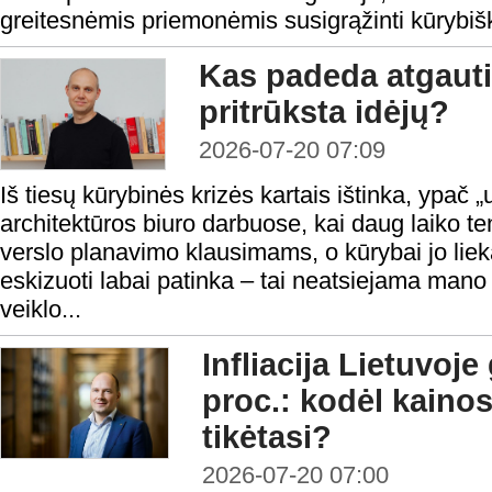
greitesnėmis priemonėmis susigrąžinti kūrybiš
Kas padeda atgauti
pritrūksta idėjų?
2026-07-20 07:09
Iš tiesų kūrybinės krizės kartais ištinka, ypač
architektūros biuro darbuose, kai daug laiko t
verslo planavimo klausimams, o kūrybai jo liek
eskizuoti labai patinka – tai neatsiejama mano
veiklo...
Infliacija Lietuvoje 
proc.: kodėl kainos
tikėtasi?
2026-07-20 07:00