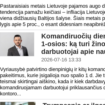
Pastaraisiais metais Lietuvoje pajamos augo da
tendencija pamažu keičiasi – infliacija Lietuvoj
viena didžiausių Baltijos šalyse. Šiais metais 
lygis apie 5 proc., o esant didesniam neapibrėžtum
Komandiruočių dien
1-osios: ką turi žino
darbuotojai apie na
2026-07-16 13:33
Vyriausybė patvirtino dienpinigių ir kitų koma
pakeitimus, kurie įsigalioja nuo spalio 1 d. Jie t
teismai skirtingai aiškino, kada ir kiek darbdav
komandiruojamam darbuotojui priklausančius d
kontoro...