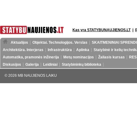
Kas yra STATYBUNAUJIENOS.LT
|
Aktualijos
Objektai. Technologijos. Verslas
SKAITMENINIAI SPRENDI
Architektūra. Interjeras
Infrastruktūra
Aplinka
Statybinė ir kelių technik
Automatika, pramonės inžinerija
Metų nominacijos
Žaliasis kursas
RES
Diskusijos
Galerija
Leidiniai
Statybininkų biblioteka
© 2026 MB NAUJIENOS LAIKU