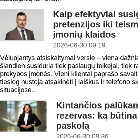
Kaip efektyviai susi
pretenzijos iki teis
įmonių klaidos
2026-06-30 09:19
Vėluojantys atsiskaitymai versle – viena dažni
šiandien susiduria tiek paslaugų teikėjai, tiek 
prekybos įmonės. Vieni klientai paprašo savaitės
tiesiog nustoja atsakinėti į laiškus ir telefono
situacijose...
Kintančios palūkano
rezervas: ką būtina
paskolą
2026-06-30 08:36