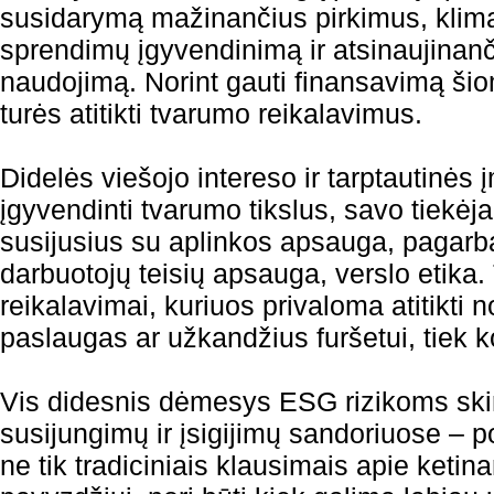
susidarymą mažinančius pirkimus, klima
sprendimų įgyvendinimą ir atsinaujinanči
naudojimą. Norint gauti finansavimą šio
turės atitikti tvarumo reikalavimus.
Didelės viešojo intereso ir tarptautinė
įgyvendinti tvarumo tikslus, savo tiekėj
susijusius su aplinkos apsauga, pagar
darbuotojų teisių apsauga, verslo etika.
reikalavimai, kuriuos privaloma atitikti no
paslaugas ar užkandžius furšetui, tiek k
Vis didesnis dėmesys ESG rizikoms ski
susijungimų ir įsigijimų sandoriuose – p
ne tik tradiciniais klausimais apie ketinam