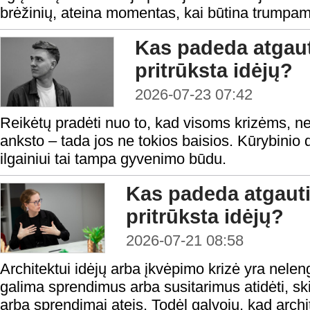
brėžinių, ateina momentas, kai būtina trumpam 
Kas padeda atgaut
pritrūksta idėjų?
2026-07-23 07:42
Reikėtų pradėti nuo to, kad visoms krizėms, ne iš
anksto – tada jos ne tokios baisios. Kūrybinio
ilgainiui tai tampa gyvenimo būdu.
Kas padeda atgauti
pritrūksta idėjų?
2026-07-21 08:58
Architektui idėjų arba įkvėpimo krizė yra nele
galima sprendimus arba susitarimus atidėti, skirt
arba sprendimai ateis. Todėl galvoju, kad arch