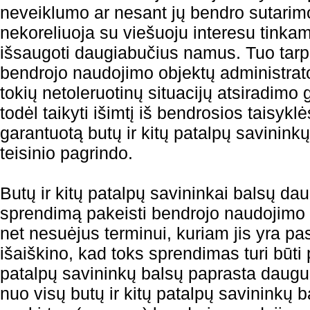
neveiklumo ar nesant jų bendro sutarimo
nekoreliuoja su viešuoju interesu tinkam
išsaugoti daugiabučius namus. Tuo tar
bendrojo naudojimo objektų administrato
tokių netoleruotinų situacijų atsiradimo
todėl taikyti išimtį iš bendrosios taisykl
garantuotą butų ir kitų patalpų savinink
teisinio pagrindo.
Butų ir kitų patalpų savininkai balsų dau
sprendimą pakeisti bendrojo naudojimo 
net nesuėjus terminui, kuriam jis yra pa
išaiškino, kad toks sprendimas turi būti 
patalpų savininkų balsų paprasta daug
nuo visų butų ir kitų patalpų savininkų b