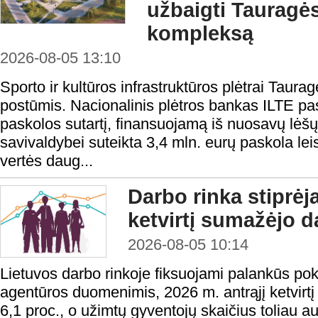
užbaigti Tauragės
kompleksą
2026-08-05 13:10
Sporto ir kultūros infrastruktūros plėtrai Taura
postūmis. Nacionalinis plėtros bankas ILTE pas
paskolos sutartį, finansuojamą iš nuosavų lėš
savivaldybei suteikta 3,4 mln. eurų paskola lei
vertės daug...
Darbo rinka stiprėj
ketvirtį sumažėjo d
2026-08-05 10:14
Lietuvos darbo rinkoje fiksuojami palankūs po
agentūros duomenimis, 2026 m. antrąjį ketvirtį
6,1 proc., o užimtų gyventojų skaičius toliau a