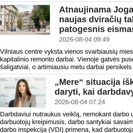
Atnaujinama Jogai
naujas dviračių tak
patogesnis eisma
2026-08-04 09:49
Vilniaus centre vyksta vienos svarbiausių mies
kapitalinio remonto darbai. Vienoje gatvės pusė
šaligatviai, o artimiausiu metu darbai persikels 
„Mere“ situacija iš
daryti, kai darbda
2026-08-04 07:24
Darbdaviui nutraukus veiklą, nemokant darbo 
darbuotojų kreipimusis, darbo santykiai savaim
darbo inspekcija (VDI) primena, kad darbuotoja