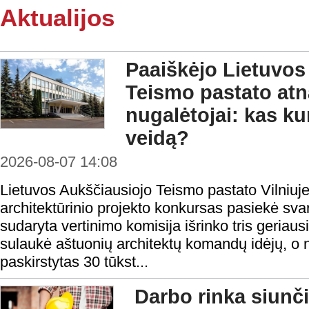
Aktualijos
Paaiškėjo Lietuvos
Teismo pastato at
nugalėtojai: kas ku
veidą?
2026-08-07 14:08
Lietuvos Aukščiausiojo Teismo pastato Vilniuje
architektūrinio projekto konkursas pasiekė sv
sudaryta vertinimo komisija išrinko tris geria
sulaukė aštuonių architektų komandų idėjų, o
paskirstytas 30 tūkst...
Darbo rinka siunči