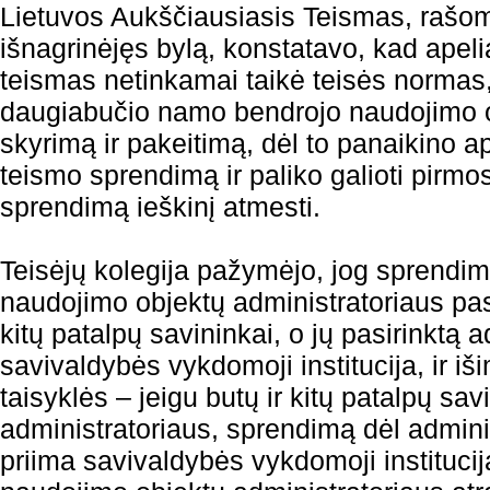
Lietuvos Aukščiausiasis Teismas, rašo
išnagrinėjęs bylą, konstatavo, kad apeli
teismas netinkamai taikė teisės normas
daugiabučio namo bendrojo naudojimo o
skyrimą ir pakeitimą, dėl to panaikino a
teismo sprendimą ir paliko galioti pirmo
sprendimą ieškinį atmesti.
Teisėjų kolegija pažymėjo, jog sprendim
naudojimo objektų administratoriaus pas
kitų patalpų savininkai, o jų pasirinktą a
savivaldybės vykdomoji institucija, ir iš
taisyklės – jeigu butų ir kitų patalpų sa
administratoriaus, sprendimą dėl admini
priima savivaldybės vykdomoji instituci