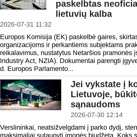
paskelbtas neofici
lietuvių kalba
2026-07-31 11:32
Europos Komisija (EK) paskelbė gaires, skirta
organizacijoms ir perkantiems subjektams prakt
reikalavimus, nustatytus Netaršios pramonės į
Industry Act, NZIA). Dokumentai parengti įgyv
d. Europos Parlamento...
Jei vykstate į 
Lietuvoje, būki
sąnaudoms
2026-07-30 12:14
Verslininkai, neatsižvelgdami į parko dydį, steng
maksimaliai sutaupyti įmonės biudžetą. Koks s