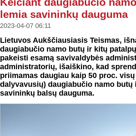
Keičiant daugiabučio namo
lemia savininkų dauguma
2023-04-07 06:11
Lietuvos Aukščiausiasis Teismas, išn
daugiabučio namo butų ir kitų patalpų
pakeisti esamą savivaldybės administ
administratorių, išaiškino, kad spren
priimamas daugiau kaip 50 proc. visų 
dalyvavusių) daugiabučio namo butų i
savininkų balsų dauguma.