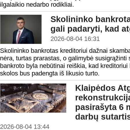
ilgalaikio nedarbo rodikliai.
Skolininko bankrota
gali padaryti, kad a
2026-08-04 16:31
Skolininko bankrotas kreditoriui dažnai skamba 
nėra, turtas prarastas, o galimybė susigrąžinti
bankroto byla nebūtinai reiškia, kad kreditoriui 
skolos bus padengta iš likusio turto.
Klaipėdos At
rekonstrukcij
pasirašyta 6 
darbų sutarti
2026-08-04 13:44