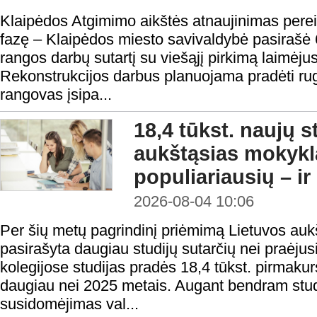
Klaipėdos Atgimimo aikštės atnaujinimas perei
fazę – Klaipėdos miesto savivaldybė pasirašė 
rangos darbų sutartį su viešąjį pirkimą laimėju
Rekonstrukcijos darbus planuojama pradėti rugp
rangovas įsipa...
18,4 tūkst. naujų 
aukštąsias mokykl
populiariausių – ir
2026-08-04 10:06
Per šių metų pagrindinį priėmimą Lietuvos au
pasirašyta daugiau studijų sutarčių nei praėjusi
kolegijose studijas pradės 18,4 tūkst. pirmakur
daugiau nei 2025 metais. Augant bendram studen
susidomėjimas val...