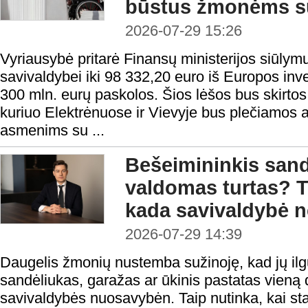
būstus žmonėms su
2026-07-29 15:26
Vyriausybė pritarė Finansų ministerijos siūlymu
savivaldybei iki 98 332,20 euro iš Europos inv
300 mln. eurų paskolos. Šios lėšos bus skirtos 
kuriuo Elektrėnuose ir Vievyje bus plečiamos
asmenims su ...
Bešeimininkis sandė
valdomas turtas? T
kada savivaldybė ne
2026-07-29 14:39
Daugelis žmonių nustemba sužinoję, kad jų il
sandėliukas, garažas ar ūkinis pastatas vieną d
savivaldybės nuosavybėn. Taip nutinka, kai stati