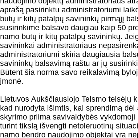
naudojimo objektų administratoriaus atr
aprašą pasirinktu administratoriumi lai
butų ir kitų patalpų savininkų pirmąjį ba
susirinkime balsavo daugiau kaip 50 pr
namo butų ir kitų patalpų savininkų. Jeig
savininkai administratoriaus nepasirenk
administratoriumi skiria daugiausia balsų
savininkų balsavimą raštu ar jų susirin
Būtent šia norma savo reikalavimą byloj
įmonė.
Lietuvos Aukščiausiojo Teismo teisėjų k
kad nurodyta išimtis, kai sprendimą dėl 
skyrimo priima savivaldybės vykdomoji ins
turint tikslą išvengti netoleruotinų situa
namo bendro naudojimo objektai yra nep