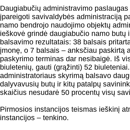
Daugiabučių administravimo paslaugas t
įpareigoti savivaldybės administraciją p
namo bendrojo naudojimo objektų admini
ieškovė grindė daugiabučio namo butų ir
balsavimo rezultatais: 38 balsais pritart
įmonę, o 7 balsais – anksčiau paskirtą a
paskyrimo terminas dar nesibaigė. Iš vis
biuletenių, gauti (grąžinti) 52 biuleteniai
administratoriaus skyrimą balsavo dau
dalyvavusių butų ir kitų patalpų savinink
skaičius nesudarė 50 procentų visų sav
Pirmosios instancijos teismas ieškinį at
instancijos – tenkino.