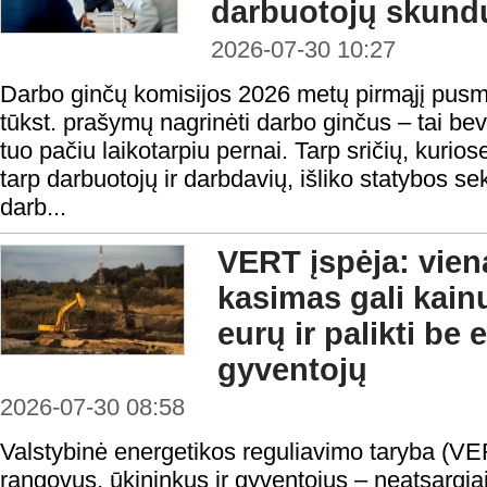
darbuotojų skundų
2026-07-30 10:27
Darbo ginčų komisijos 2026 metų pirmąjį pusm
tūkst. prašymų nagrinėti darbo ginčus – tai be
tuo pačiu laikotarpiu pernai. Tarp sričių, kurios
tarp darbuotojų ir darbdavių, išliko statybos se
darb...
VERT įspėja: vie
kasimas gali kain
eurų ir palikti be
gyventojų
2026-07-30 08:58
Valstybinė energetikos reguliavimo taryba (VE
rangovus, ūkininkus ir gyventojus – neatsargi