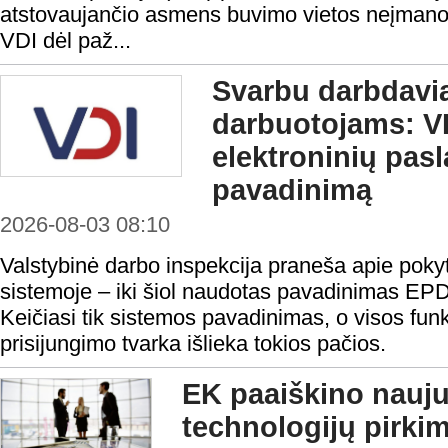
atstovaujančio asmens buvimo vietos neįmanoma 
VDI dėl paž...
Svarbu darbdavi
darbuotojams: VD
elektroninių pas
pavadinimą
2026-08-03 08:10
Valstybinė darbo inspekcija praneša apie pokyt
sistemoje – iki šiol naudotas pavadinimas EP
Keičiasi tik sistemos pavadinimas, o visos funk
prisijungimo tvarka išlieka tokios pačios.
EK paaiškino nauju
technologijų pirki