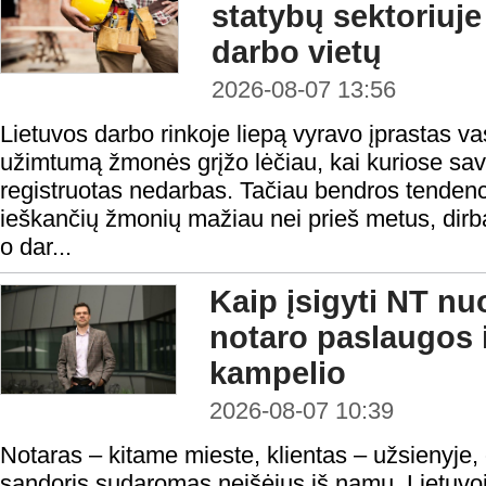
statybų sektoriuje
darbo vietų
2026-08-07 13:56
Lietuvos darbo rinkoje liepą vyravo įprastas v
užimtumą žmonės grįžo lėčiau, kai kuriose sav
registruotas nedarbas. Tačiau bendros tendenci
ieškančių žmonių mažiau nei prieš metus, dirba
o dar...
Kaip įsigyti NT nu
notaro paslaugos i
kampelio
2026-08-07 10:39
Notaras – kitame mieste, klientas – užsienyje,
sandoris sudaromas neišėjus iš namų. Lietuvoje