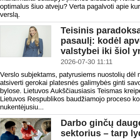
optimalus šiuo atveju? Verta pagalvoti apie kur
verslą.
Teisinis paradoks
pasaulį: kodėl ap
valstybei iki šiol 
2026-07-30 11:11
Verslo subjektams, patyrusiems nuostolių dėl n
atsiverti gerokai platesnės galimybės ginti sa
bylose. Lietuvos Aukščiausiasis Teismas kreipė
Lietuvos Respublikos baudžiamojo proceso ko
nukentėjusiu...
Darbo ginčų daugė
sektorius – tarp l