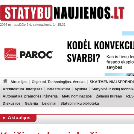
2026 m. rugpjūčio 9 d. sekmadienis, 14:15:31
Aktualijos
Objektai. Technologijos. Verslas
SKAITMENINIAI SPRENDI
Architektūra. Interjeras
Infrastruktūra
Aplinka
Statybinė ir kelių technik
Automatika, pramonės inžinerija
Metų nominacijos
Žaliasis kursas
RES
Diskusijos
Galerija
Leidiniai
Statybininkų biblioteka
Aktualijos