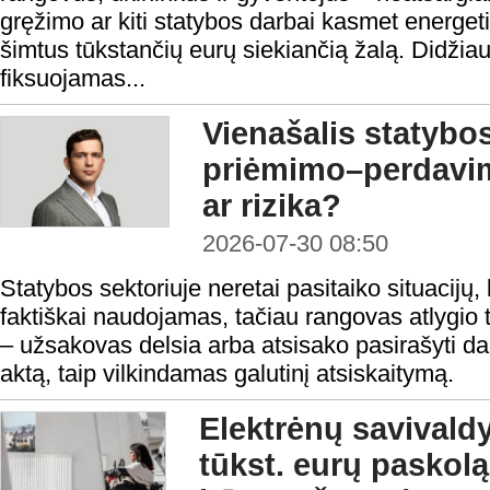
gręžimo ar kiti statybos darbai kasmet energeti
šimtus tūkstančių eurų siekiančią žalą. Didžiau
fiksuojamas...
Vienašalis statybo
priėmimo–perdavi
ar rizika?
2026-07-30 08:50
Statybos sektoriuje neretai pasitaiko situacijų, 
faktiškai naudojamas, tačiau rangovas atlygio t
– užsakovas delsia arba atsisako pasirašyti 
aktą, taip vilkindamas galutinį atsiskaitymą.
Elektrėnų savivald
tūkst. eurų paskolą 