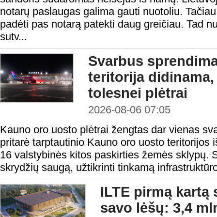
notarų paslaugas galima gauti nuotoliu. Tačiau n
padėti pas notarą patekti daug greičiau. Tad nu
sutv...
Svarbus sprendima
teritorija didinama
tolesnei plėtrai
2026-08-06 07:05
Kauno oro uosto plėtrai žengtas dar vienas sv
pritarė tarptautinio Kauno oro uosto teritorijos i
16 valstybinės kitos paskirties žemės sklypų. S
skrydžių saugą, užtikrinti tinkamą infrastruktūro
ILTE pirmą kartą 
savo lėšų: 3,4 ml