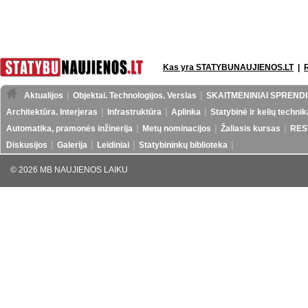
Kas yra STATYBUNAUJIENOS.LT
|
Aktualijos
Objektai. Technologijos. Verslas
SKAITMENINIAI SPRENDI
Architektūra. Interjeras
Infrastruktūra
Aplinka
Statybinė ir kelių technik
Automatika, pramonės inžinerija
Metų nominacijos
Žaliasis kursas
RES
Diskusijos
Galerija
Leidiniai
Statybininkų biblioteka
© 2026 MB NAUJIENOS LAIKU