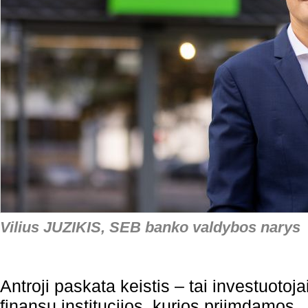
Vilius JUZIKIS, SEB banko valdybos narys
Antroji paskata keistis – tai investuotojai
finansų institucijos, kurios priimdamos