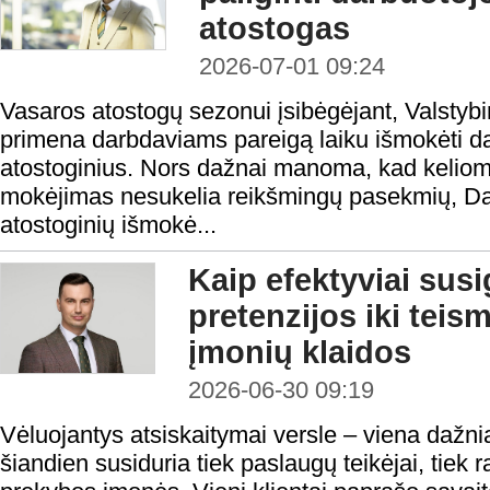
atostogas
2026-07-01 09:24
Vasaros atostogų sezonui įsibėgėjant, Valstybi
primena darbdaviams pareigą laiku išmokėti d
atostoginius. Nors dažnai manoma, kad keliom
mokėjimas nesukelia reikšmingų pasekmių, Da
atostoginių išmokė...
Kaip efektyviai susi
pretenzijos iki teis
įmonių klaidos
2026-06-30 09:19
Vėluojantys atsiskaitymai versle – viena dažni
šiandien susiduria tiek paslaugų teikėjai, tiek 