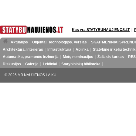
Kas yra STATYBUNAUJIENOS.LT
|
Aktualijos
Objektai. Technologijos. Verslas
SKAITMENINIAI SPRENDI
Architektūra. Interjeras
Infrastruktūra
Aplinka
Statybinė ir kelių technik
Automatika, pramonės inžinerija
Metų nominacijos
Žaliasis kursas
RES
Diskusijos
Galerija
Leidiniai
Statybininkų biblioteka
© 2026 MB NAUJIENOS LAIKU