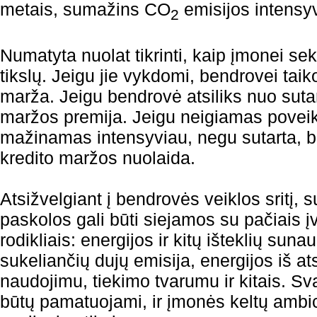
metais, sumažins CO
emisijos intens
2
Numatyta nuolat tikrinti, kaip įmonei sekas
tikslų. Jeigu jie vykdomi, bendrovei tai
marža. Jeigu bendrovė atsiliks nuo suta
maržos premija. Jeigu neigiamas poveik
mažinamas intensyviau, negu sutarta, 
kredito maržos nuolaida.
Atsižvelgiant į bendrovės veiklos sritį, 
paskolos gali būti siejamos su pačiais įv
rodikliais: energijos ir kitų išteklių sun
sukeliančių dujų emisija, energijos iš at
naudojimu, tiekimo tvarumu ir kitais. Sva
būtų pamatuojami, ir įmonės keltų ambi