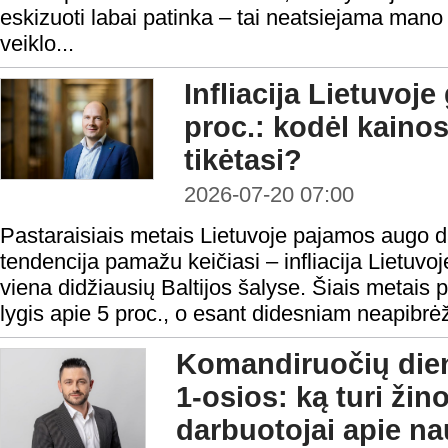
eskizuoti labai patinka – tai neatsiejama mano
veiklo...
Infliacija Lietuvoje 
proc.: kodėl kainos
tikėtasi?
2026-07-20 07:00
Pastaraisiais metais Lietuvoje pajamos augo da
tendencija pamažu keičiasi – infliacija Lietuvoj
viena didžiausių Baltijos šalyse. Šiais metais 
lygis apie 5 proc., o esant didesniam neapibrėžtum
Komandiruočių dien
1-osios: ką turi žino
darbuotojai apie na