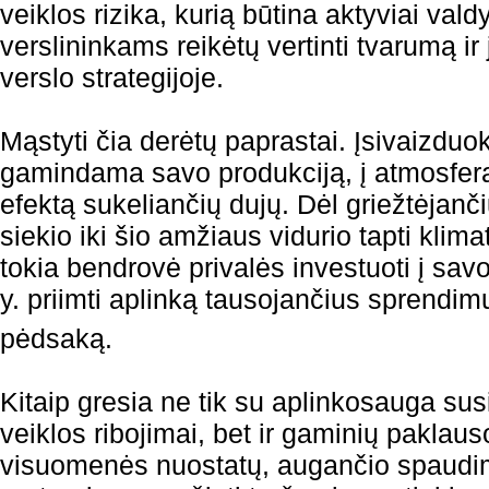
veiklos rizika, kurią būtina aktyviai vald
verslininkams reikėtų vertinti tvarumą ir 
verslo strategijoje.
Mąstyti čia derėtų paprastai. Įsivaizduo
gamindama savo produkciją, į atmosfer
efektą sukeliančių dujų. Dėl griežtėjanč
siekio iki šio amžiaus vidurio tapti klim
tokia bendrovė privalės investuoti į savo
y. priimti aplinką tausojančius sprendim
pėdsaką.
Kitaip gresia ne tik su aplinkosauga susi
veiklos ribojimai, bet ir gaminių paklaus
visuomenės nuostatų, augančio spaudi