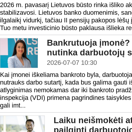
2026 m. pavasarį Lietuvos būsto rinka išliko a
stabilizavosi. Lietuvos banko duomenimis, sando
ilgalaikį vidurkį, tačiau II pensijų pakopos lėšų
Tuo metu investicinio būsto paklausa išlieka rek
Bankrutuoja įmonė? 
nutinka darbuotojų s
2026-07-07 10:30
Kai įmonei iškeliama bankroto byla, darbuotoj
nutrauks darbo sutartį, kada bus galima gauti iš
atlyginimas nemokamas dar iki bankroto pradži
inspekcija (VDI) primena pagrindines taisykles
gali imt...
Laiku neišmokėti at
pailginti darbuoto