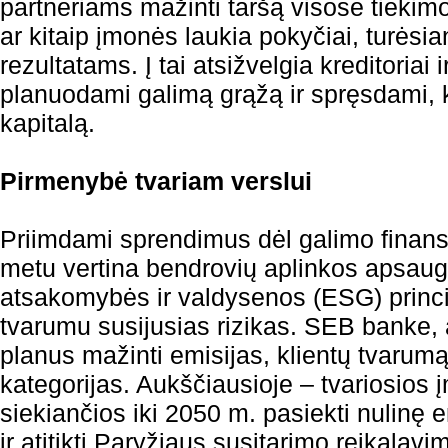
partneriams mažinti taršą visose tiekim
ar kitaip įmonės laukia pokyčiai, turėsia
rezultatams. Į tai atsižvelgia kreditoriai i
planuodami galimą grąžą ir spręsdami, k
kapitalą.
Pirmenybė tvariam verslui
Priimdami sprendimus dėl galimo finans
metu vertina bendrovių aplinkos apsaug
atsakomybės ir valdysenos (ESG) princip
tvarumu susijusias rizikas. SEB banke, 
planus mažinti emisijas, klientų tvarumą
kategorijas. Aukščiausioje – tvariosios 
siekiančios iki 2050 m. pasiekti nulinę em
ir atitikti Paryžiaus susitarimo reikalav