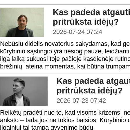
Kas padeda atgauti
pritrūksta idėjų?
2026-07-24 07:24
Nebūsiu didelis novatorius sakydamas, kad ge
kūrybinio sąstingio yra tiesiog pauzė, leidžianti
ilgą laiką sukuosi toje pačioje kasdienėje rutino
brėžinių, ateina momentas, kai būtina trumpam 
Kas padeda atgaut
pritrūksta idėjų?
2026-07-23 07:42
Reikėtų pradėti nuo to, kad visoms krizėms, ne iš
anksto – tada jos ne tokios baisios. Kūrybinio
ilgainiui tai tampa gyvenimo būdu.