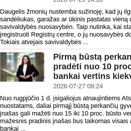
Daugelis žmonių nustemba sužinoję, kad jų il
sandėliukas, garažas ar ūkinis pastatas vieną d
savivaldybės nuosavybėn. Taip nutinka, kai stati
įregistruoti Registrų centre, o jų nuosavybės d
Tokiais atvejais savivaldybės ...
Pirmą būstą perka
pradėti nuo 10 proc
bankai vertins kiek
2026-07-27 09:24
Nuo rugpjūčio 1 d. įsigaliojus atnaujintiems At
nuostatams, daliai pirmąjį būstą perkančių gyv
įnašas gali mažėti nuo 15 iki 10 proc. būsto ver
mažesnis pradinis įnašas bus taikomas visais a
bankai ...