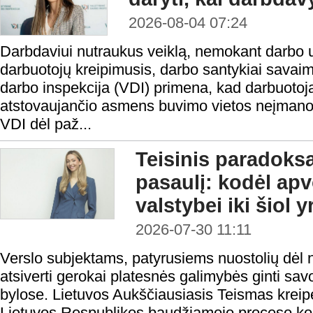
2026-08-04 07:24
Darbdaviui nutraukus veiklą, nemokant darbo 
darbuotojų kreipimusis, darbo santykiai savaim
darbo inspekcija (VDI) primena, kad darbuotoja
atstovaujančio asmens buvimo vietos neįmanoma 
VDI dėl paž...
Teisinis paradoks
pasaulį: kodėl ap
valstybei iki šiol 
2026-07-30 11:11
Verslo subjektams, patyrusiems nuostolių dėl n
atsiverti gerokai platesnės galimybės ginti sa
bylose. Lietuvos Aukščiausiasis Teismas kreipė
Lietuvos Respublikos baudžiamojo proceso ko