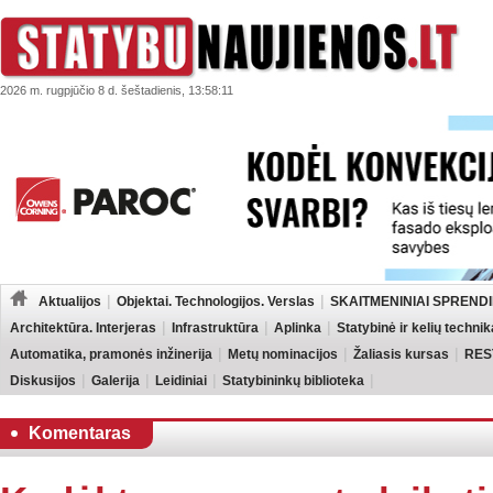
2026 m. rugpjūčio 8 d. šeštadienis, 13:58:11
Aktualijos
Objektai. Technologijos. Verslas
SKAITMENINIAI SPRENDI
Architektūra. Interjeras
Infrastruktūra
Aplinka
Statybinė ir kelių technik
Automatika, pramonės inžinerija
Metų nominacijos
Žaliasis kursas
RES
Diskusijos
Galerija
Leidiniai
Statybininkų biblioteka
Komentaras