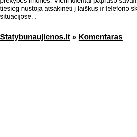
prekybos įmonės. Vieni klientai paprašo savaitės
tiesiog nustoja atsakinėti į laiškus ir telefono
situacijose...
Statybunaujienos.lt
»
Komentaras