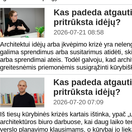
Kas padeda atgauti
pritrūksta idėjų?
2026-07-21 08:58
Architektui idėjų arba įkvėpimo krizė yra nele
galima sprendimus arba susitarimus atidėti, skirt
arba sprendimai ateis. Todėl galvoju, kad arch
greitesnėmis priemonėmis susigrąžinti kūrybiš
Kas padeda atgauti
pritrūksta idėjų?
2026-07-20 07:09
Iš tiesų kūrybinės krizės kartais ištinka, ypač
architektūros biuro darbuose, kai daug laiko t
verslo planavimo klausimams, o kūrybai jo liek