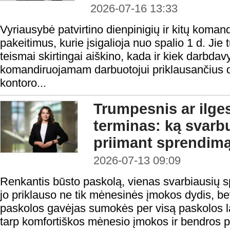
2026-07-16 13:33
Vyriausybė patvirtino dienpinigių ir kitų koma
pakeitimus, kurie įsigalioja nuo spalio 1 d. Jie t
teismai skirtingai aiškino, kada ir kiek darbdav
komandiruojamam darbuotojui priklausančius d
kontoro...
Trumpesnis ar ilge
terminas: ką svarbu
priimant sprendim
2026-07-13 09:09
Renkantis būsto paskolą, vienas svarbiausių 
jo priklauso ne tik mėnesinės įmokos dydis, be
paskolos gavėjas sumokės per visą paskolos la
tarp komfortiškos mėnesio įmokos ir bendros 