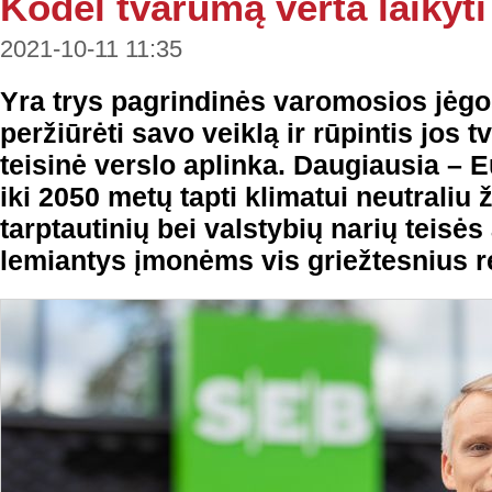
Kodėl tvarumą verta laikyti
2021-10-11 11:35
Yra trys pagrindinės varomosios jėgos
peržiūrėti savo veiklą ir rūpintis jos t
teisinė verslo aplinka. Daugiausia – 
iki 2050 metų tapti klimatui neutraliu 
tarptautinių bei valstybių narių teisės
lemiantys įmonėms vis griežtesnius r