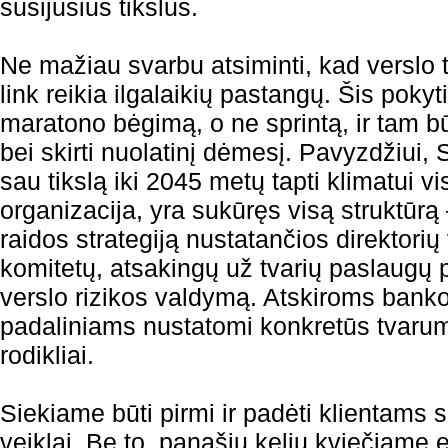
susijusius tikslus.
Ne mažiau svarbu atsiminti, kad verslo 
link reikia ilgalaikių pastangų. Šis poky
maratono bėgimą, o ne sprintą, ir tam bū
bei skirti nuolatinį dėmesį. Pavyzdžiui,
sau tikslą iki 2045 metų tapti klimatui vi
organizacija, yra sukūręs visą struktūrą
raidos strategiją nustatančios direktorių
komitetų, atsakingų už tvarių paslaugų pl
verslo rizikos valdymą. Atskiroms banko
padaliniams nustatomi konkretūs tvarumo
rodikliai.
Siekiame būti pirmi ir padėti klientams sk
veiklai. Be to, panašiu keliu kviečiame ei