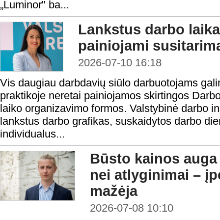
„Luminor" ba...
Lankstus darbo laika
painiojami susitarima
2026-07-10 16:18
Vis daugiau darbdavių siūlo darbuotojams galim
praktikoje neretai painiojamos skirtingos Dar
laiko organizavimo formos. Valstybinė darbo i
lankstus darbo grafikas, suskaidytos darbo die
individualus...
Būsto kainos auga 
nei atlyginimai – 
mažėja
2026-07-08 10:10