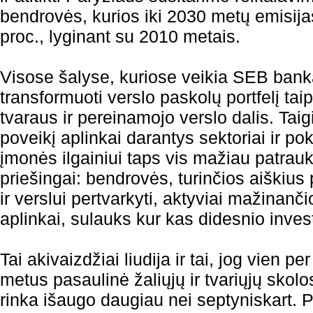
bendrovės, kurios iki 2030 metų emisija
proc., lyginant su 2010 metais.
Visose šalyse, kuriose veikia SEB bank
transformuoti verslo paskolų portfelį tai
tvaraus ir pereinamojo verslo dalis. Taigi
poveikį aplinkai darantys sektoriai ir p
įmonės ilgainiui taps vis mažiau patrauk
priešingai: bendrovės, turinčios aiškius
ir verslui pertvarkyti, aktyviai mažinanč
aplinkai, sulauks kur kas didesnio inve
Tai akivaizdžiai liudija ir tai, jog vien 
metus pasaulinė žaliųjų ir tvariųjų skol
rinka išaugo daugiau nei septyniskart. P