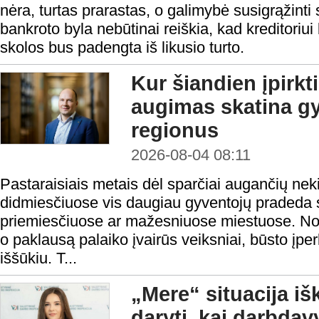
nėra, turtas prarastas, o galimybė susigrąžinti
bankroto byla nebūtinai reiškia, kad kreditoriui 
skolos bus padengta iš likusio turto.
Kur šiandien įpirkt
augimas skatina gy
regionus
2026-08-04 08:11
Pastaraisiais metais dėl sparčiai augančių nek
didmiesčiuose vis daugiau gyventojų pradeda s
priemiesčiuose ar mažesniuose miestuose. Nors
o paklausą palaiko įvairūs veiksniai, būsto į
iššūkiu. T...
„Mere“ situacija iš
daryti, kai darbda