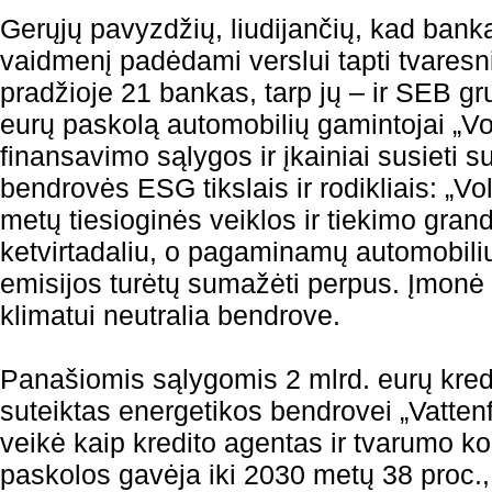
Gerųjų pavyzdžių, liudijančių, kad bankai
vaidmenį padėdami verslui tapti tvaresn
pradžioje 21 bankas, tarp jų – ir SEB gr
eurų paskolą automobilių gamintojai „Vo
finansavimo sąlygos ir įkainiai susieti su
bendrovės ESG tikslais ir rodikliais: „Vo
metų tiesioginės veiklos ir tiekimo gran
ketvirtadaliu, o pagaminamų automobili
emisijos turėtų sumažėti perpus. Įmonė i
klimatui neutralia bendrove.
Panašiomis sąlygomis 2 mlrd. eurų kredit
suteiktas energetikos bendrovei „Vatten
veikė kaip kredito agentas ir tvarumo ko
paskolos gavėja iki 2030 metų 38 proc.,