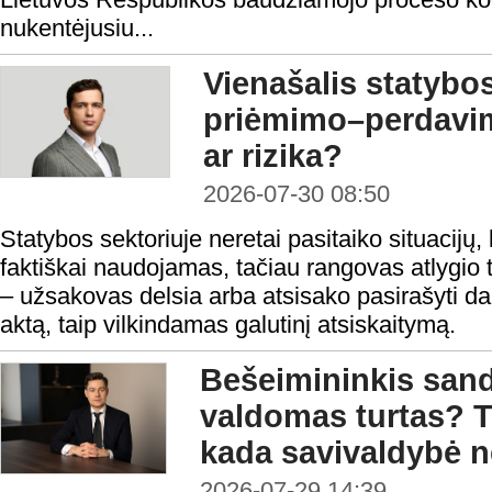
nukentėjusiu...
Vienašalis statybo
priėmimo–perdavi
ar rizika?
2026-07-30 08:50
Statybos sektoriuje neretai pasitaiko situacijų, 
faktiškai naudojamas, tačiau rangovas atlygio t
– užsakovas delsia arba atsisako pasirašyti 
aktą, taip vilkindamas galutinį atsiskaitymą.
Bešeimininkis sandė
valdomas turtas? T
kada savivaldybė ne
2026-07-29 14:39