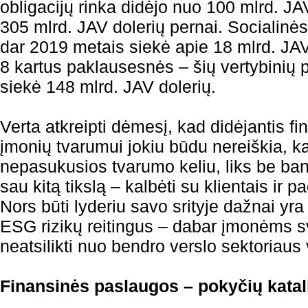
obligacijų rinka didėjo nuo 100 mlrd. JA
305 mlrd. JAV dolerių pernai. Socialinės 
dar 2019 metais siekė apie 18 mlrd. JAV
8 kartus paklausesnės – šių vertybinių p
siekė 148 mlrd. JAV dolerių.
Verta atkreipti dėmesį, kad didėjantis f
įmonių tvarumui jokiu būdu nereiškia, k
nepasukusios tvarumo keliu, liks be ba
sau kitą tikslą – kalbėti su klientais ir pa
Nors būti lyderiu savo srityje dažnai yra
ESG rizikų reitingus – dabar įmonėms s
neatsilikti nuo bendro verslo sektoriaus 
Finansinės paslaugos – pokyčių katal