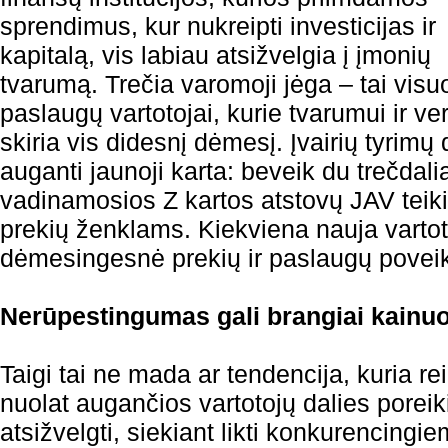
sprendimus, kur nukreipti investicijas ir
kapitalą, vis labiau atsižvelgia į įmonių
tvarumą. Trečia varomoji jėga – tai visu
paslaugų vartotojai, kurie tvarumui ir ve
skiria vis didesnį dėmesį. Įvairių tyrimų 
auganti jaunoji karta: beveik du trečdalia
vadinamosios Z kartos atstovų JAV teik
prekių ženklams. Kiekviena nauja vartot
dėmesingesnė prekių ir paslaugų poveiki
Nerūpestingumas gali brangiai kainuo
Taigi tai ne mada ar tendencija, kuria rei
nuolat augančios vartotojų dalies poreiki
atsižvelgti, siekiant likti konkurencingie