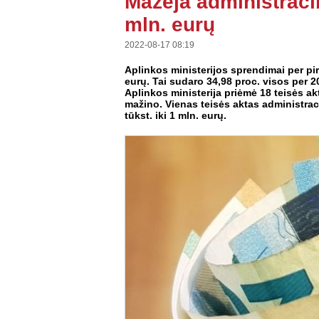
Mažėja administraci
mln. eurų
2022-08-17 08:19
Aplinkos ministerijos sprendimai per pi
eurų. Tai sudaro 34,98 proc. visos per 
Aplinkos ministerija priėmė 18 teisės akt
mažino. Vienas teisės aktas administrac
tūkst. iki 1 mln. eurų.