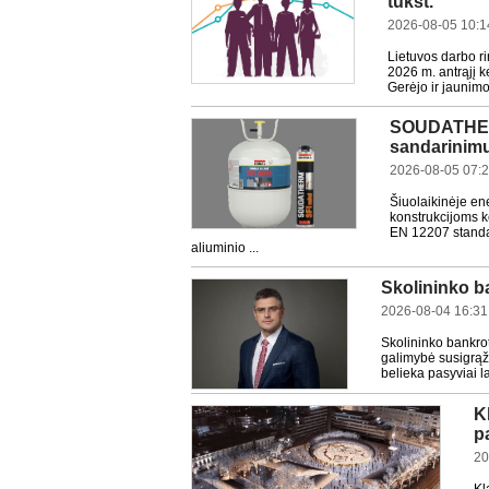
tūkst.
2026-08-05 10:1
Lietuvos darbo r
2026 m. antrąjį k
Gerėjo ir jaunimo
SOUDATHERM
sandarinim
2026-08-05 07:
Šiuolaikinėje en
konstrukcijoms k
EN 12207 standar
aliuminio ...
Skolininko ba
2026-08-04 16:31
Skolininko bankrot
galimybė susigrąži
belieka pasyviai la
K
p
20