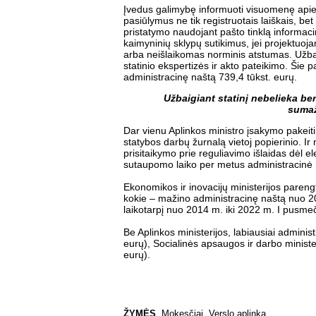
Įvedus galimybę informuoti visuomenę apie 
pasiūlymus ne tik registruotais laiškais, bet
pristatymo naudojant pašto tinklą informaci
kaimyninių sklypų sutikimus, jei projektuoj
arba neišlaikomas norminis atstumas. Užbai
statinio ekspertizės ir akto pateikimo. Šie
administracinę naštą 739,4 tūkst. eurų.
Užbaigiant statinį nebelieka ben
sumaž
Dar vienu Aplinkos ministro įsakymo pakeiti
statybos darbų žurnalą vietoj popierinio. I
prisitaikymo prie reguliavimo išlaidas dėl e
sutaupomo laiko per metus administracinė 
Ekonomikos ir inovacijų ministerijos pareng
kokie – mažino administracinę naštą nuo 20
laikotarpį nuo 2014 m. iki 2022 m. I pusm
Be Aplinkos ministerijos, labiausiai admini
eurų), Socialinės apsaugos ir darbo minister
eurų).
ŽYMĖS
Mokesčiai
,
Verslo aplinka