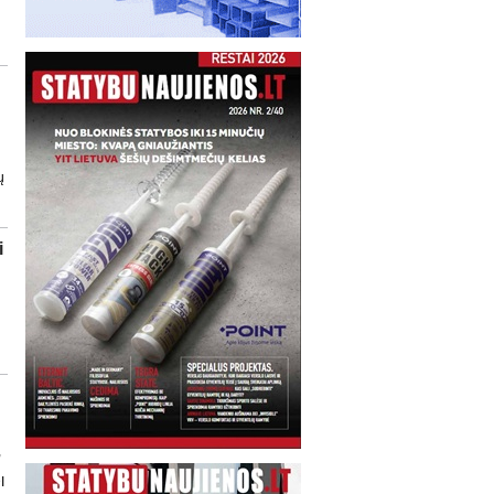
ų
i
,
I