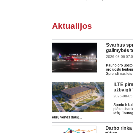
Aktualijos
Svarbus spr
galimybės to
2026-08-06 07:
Kauno oro uosto 
oro uosto teritor
Sprendimas leis s
ILTE pir
užbaigti
2026-08-05
Sporto ir ku
plėtros bank
lėšų. Taurag
eurų vertės daug...
Darbo rinka 