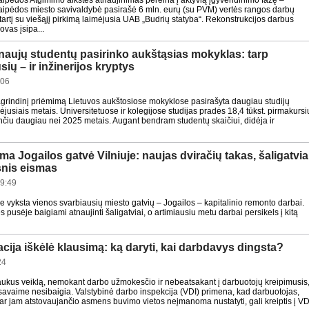
aipėdos Atgimimo aikštės atnaujinimas pereina į aktyvią įgyvendinimo fazę –
aipėdos miesto savivaldybė pasirašė 6 mln. eurų (su PVM) vertės rangos darbų
tartį su viešąjį pirkimą laimėjusia UAB „Budrių statyba“. Rekonstrukcijos darbus
vas įsipa...
. naujų studentų pasirinko aukštąsias mokyklas: tarp
sių – ir inžinerijos kryptys
:06
agrindinį priėmimą Lietuvos aukštosiose mokyklose pasirašyta daugiau studijų
aėjusiais metais. Universitetuose ir kolegijose studijas pradės 18,4 tūkst. pirmakursi
nčiu daugiau nei 2025 metais. Augant bendram studentų skaičiui, didėja ir
a Jogailos gatvė Vilniuje: naujas dviračių takas, šaligatvia
snis eismas
9:49
re vyksta vienos svarbiausių miesto gatvių – Jogailos – kapitalinio remonto darbai.
 pusėje baigiami atnaujinti šaligatviai, o artimiausiu metu darbai persikels į kitą
acija iškėlė klausimą: ką daryti, kai darbdavys dingsta?
24
aukus veiklą, nemokant darbo užmokesčio ir nebeatsakant į darbuotojų kreipimusis
savaime nesibaigia. Valstybinė darbo inspekcija (VDI) primena, kad darbuotojas,
ar jam atstovaujančio asmens buvimo vietos neįmanoma nustatyti, gali kreiptis į VD