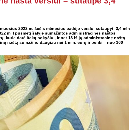
nė našta verslui – sutaupė 3,4
rmuosius 2022 m. šešis mėnesius padėjo verslui sutaupyti 3,4 mln
2022 m. I pusmetį šalyje sumažintos administracinės naštos.
ų, kurie darė įtaką pokyčiui, ir net 13 iš jų administracinę naštą
inę naštą sumažino daugiau nei 1 mln. eurų ir penki – nuo 100