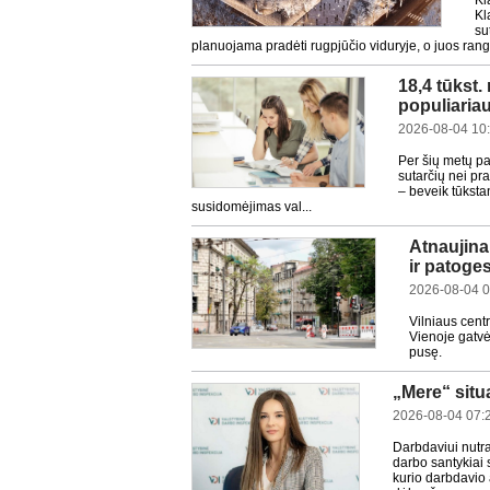
Kl
Kl
su
planuojama pradėti rugpjūčio viduryje, o juos rango
18,4 tūkst
populiariau
2026-08-04 10
Per šių metų p
sutarčių nei pr
– beveik tūksta
susidomėjimas val...
Atnaujinam
ir patoge
2026-08-04 0
Vilniaus cent
Vienoje gatvės
pusę.
„Mere“ situ
2026-08-04 07:
Darbdaviui nutr
darbo santykiai 
kurio darbdavio 