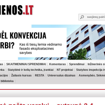
las
SKAITMENINIAI SPRENDIMAI
Komentaras
Sprendimai
Inžinerinės 
inka
Statybinė ir kelių technika, įrankiai
NT projektai
Statybos inspekcija 
acijos
Žaliasis kursas
RESTA
Universalus dizainas
Asmenybės. Sėkmės
 biblioteka