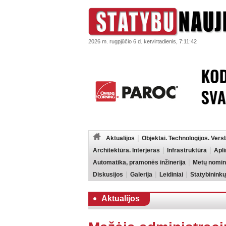
2026 m. rugpjūčio 6 d. ketvirtadienis, 7:11:42
Aktualijos
Objektai. Technologijos. Vers
Architektūra. Interjeras
Infrastruktūra
Apl
Automatika, pramonės inžinerija
Metų nomin
Diskusijos
Galerija
Leidiniai
Statybininkų
Aktualijos