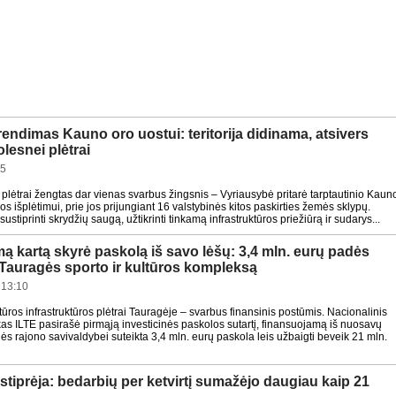
endimas Kauno oro uostui: teritorija didinama, atsivers
lesnei plėtrai
05
plėtrai žengtas dar vienas svarbus žingsnis – Vyriausybė pritarė tarptautinio Kaun
ijos išplėtimui, prie jos prijungiant 16 valstybinės kitos paskirties žemės sklypų.
ustiprinti skrydžių saugą, užtikrinti tinkamą infrastruktūros priežiūrą ir sudarys...
mą kartą skyrė paskolą iš savo lėšų: 3,4 mln. eurų padės
 Tauragės sporto ir kultūros kompleksą
 13:10
ltūros infrastruktūros plėtrai Tauragėje – svarbus finansinis postūmis. Nacionalinis
as ILTE pasirašė pirmąją investicinės paskolos sutartį, finansuojamą iš nuosavų
ės rajono savivaldybei suteikta 3,4 mln. eurų paskola leis užbaigti beveik 21 mln.
stiprėja: bedarbių per ketvirtį sumažėjo daugiau kaip 21