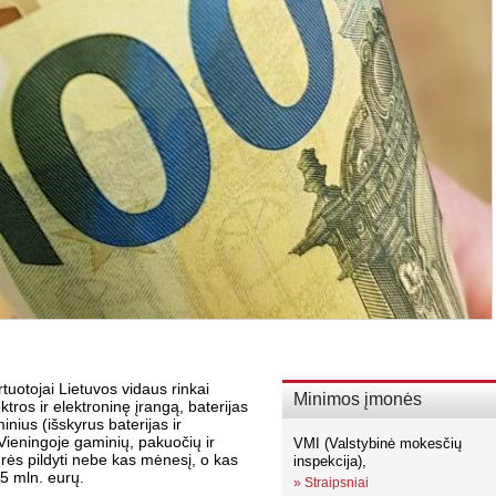
rtuotojai Lietuvos vidaus rinkai
Minimos įmonės
tros ir elektroninę įrangą, baterijas
ius (išskyrus baterijas ir
Vieningoje gaminių, pakuočių ir
VMI (Valstybinė mokesčių
urės pildyti nebe kas mėnesį, o kas
inspekcija),
85 mln. eurų.
»
Straipsniai