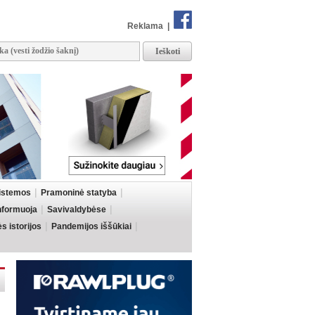
Reklama
|
sistemos
Pramoninė statyba
informuoja
Savivaldybėse
 istorijos
Pandemijos iššūkiai