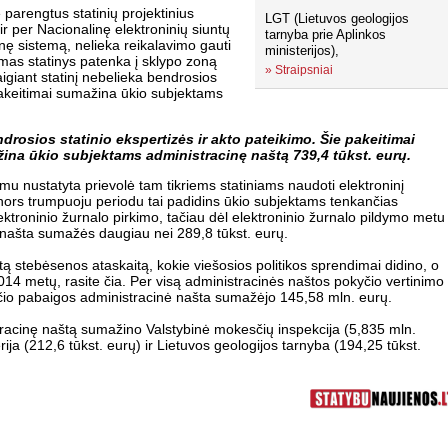
parengtus statinių projektinius
LGT (Lietuvos geologijos
 ir per Nacionalinę elektroninių siuntų
tarnyba prie Aplinkos
nę sistemą, nelieka reikalavimo gauti
ministerijos),
amas statinys patenka į sklypo zoną
»
Straipsniai
giant statinį nebelieka bendrosios
 pakeitimai sumažina ūkio subjektams
drosios statinio ekspertizės ir akto pateikimo. Šie pakeitimai
ina ūkio subjektams administracinę naštą 739,4 tūkst. eurų.
mu nustatyta prievolė tam tikriems statiniams naudoti elektroninį
r nors trumpuoju periodu tai padidins ūkio subjektams tenkančias
lektroninio žurnalo pirkimo, tačiau dėl elektroninio žurnalo pildymo metu
našta sumažės daugiau nei 289,8 tūkst. eurų.
tą stebėsenos ataskaitą, kokie viešosios politikos sprendimai didino, o
14 metų, rasite čia. Per visą administracinės naštos pokyčio vertinimo
ečio pabaigos administracinė našta sumažėjo 145,58 mln. eurų.
stracinę naštą sumažino Valstybinė mokesčių inspekcija (5,835 mln.
ija (212,6 tūkst. eurų) ir Lietuvos geologijos tarnyba (194,25 tūkst.