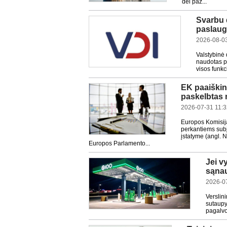
dėl paž...
Svarbu 
paslaug
2026-08-0
Valstybinė 
naudotas p
visos funkc
EK paaiškin
paskelbtas n
2026-07-31 11:
Europos Komisija
perkantiems subj
įstatyme (angl. 
Europos Parlamento...
Jei v
sąna
2026-0
Verslin
sutaupy
pagalvo