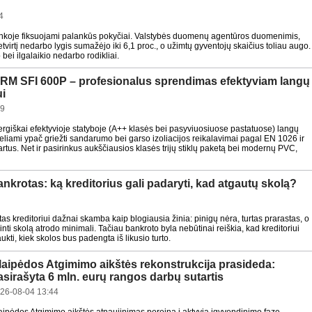
4
inkoje fiksuojami palankūs pokyčiai. Valstybės duomenų agentūros duomenimis,
etvirtį nedarbo lygis sumažėjo iki 6,1 proc., o užimtų gyventojų skaičius toliau augo.
 bei ilgalaikio nedarbo rodikliai.
 SFI 600P – profesionalus sprendimas efektyviam langų
ui
29
ergiškai efektyvioje statyboje (A++ klasės bei pasyviuosiuose pastatuose) langų
eliami ypač griežti sandarumo bei garso izoliacijos reikalavimai pagal EN 1026 ir
tus. Net ir pasirinkus aukščiausios klasės trijų stiklų paketą bei modernų PVC,
nkrotas: ką kreditorius gali padaryti, kad atgautų skolą?
as kreditoriui dažnai skamba kaip blogiausia žinia: pinigų nėra, turtas prarastas, o
nti skolą atrodo minimali. Tačiau bankroto byla nebūtinai reiškia, kad kreditoriui
ukti, kiek skolos bus padengta iš likusio turto.
laipėdos Atgimimo aikštės rekonstrukcija prasideda:
asirašyta 6 mln. eurų rangos darbų sutartis
26-08-04 13:44