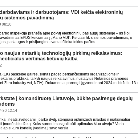
darbdaviams ir darbuotojams: VDI keičia elektroninių
ų sistemos pavadinimą
3 08:10
darbo inspekcija praneša apie pokytį elektroninių paslaugų sistemoje – iki šiol
avadinimas EPDS keičiamas į „Mano VDI“. Keičiasi tik sistemos pavadinimas, o
ijos, paslaugos ir prisijungimo tvarka išlieka tokios pačios.
o naujus netaršių technologijų pirkimų reikalavimus:
eoficialus vertimas lietuvių kalba
32
 (EK) paskelbė gaires, skirtas padėti perkančiosioms organizacijoms ir
ektams praktiškai taikyti naujus reikalavimus, nustatytus Netaršios pramonės
Net-Zero Industry Act, NZIA). Dokumentai parengti įgyvendinant 2024 m. birželio 13 
ykstate į komandiruotę Lietuvoje, būkite pasirengę degalų
udoms
7-30 12:14
inkai, neatsižvelgdami į parko dydį, stengiasi optimizuoti išlaidas ir maksimaliai
ti įmonės biudžetą. Koks sprendimas gali būti optimalus šiuo atveju? Verta
ti apie kuro kortelių įvedimą į savo verslą.