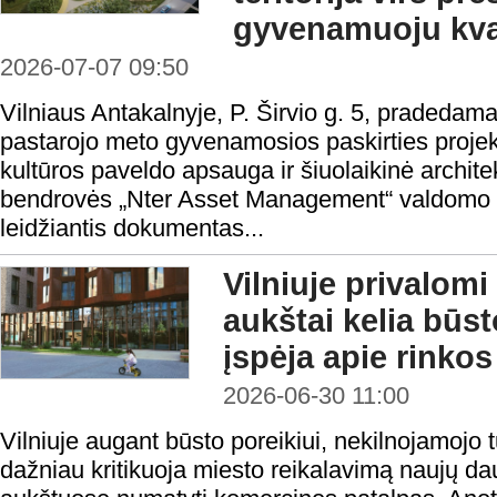
gyvenamuoju kva
2026-07-07 09:50
Vilniaus Antakalnyje, P. Širvio g. 5, pradeda
pastarojo meto gyvenamosios paskirties proje
kultūros paveldo apsauga ir šiuolaikinė archite
bendrovės „Nter Asset Management“ valdomo fo
leidžiantis dokumentas...
Vilniuje privalomi
aukštai kelia būst
įspėja apie rinko
2026-06-30 11:00
Vilniuje augant būsto poreikiui, nekilnojamojo t
dažniau kritikuoja miesto reikalavimą naujų d