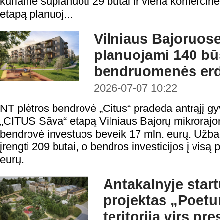
kuriame suplanuoti 29 butai ir viena komercinė 
etapą planuoj...
Vilniaus Bajoruose
planuojami 140 būs
bendruomenės er
2026-07-07 10:22
NT plėtros bendrovė „Citus“ pradeda antrąjį 
„CITUS Sãva“ etapą Vilniaus Bajorų mikrorajon
bendrovė investuos beveik 17 mln. eurų. Užbai
įrengti 209 butai, o bendros investicijos į visą
eurų.
Antakalnyje start
projektas „Poetu
teritorija virs pre