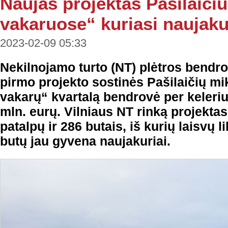
Naujas projektas Pašilaiči
vakaruose“ kuriasi naujaku
2023-02-09 05:33
Nekilnojamo turto (NT) plėtros bendr
pirmo projekto sostinės Pašilaičių mik
vakarų“ kvartalą bendrovė per keleri
mln. eurų. Vilniaus NT rinką projekta
patalpų ir 286 butais, iš kurių laisvų l
butų jau gyvena naujakuriai.