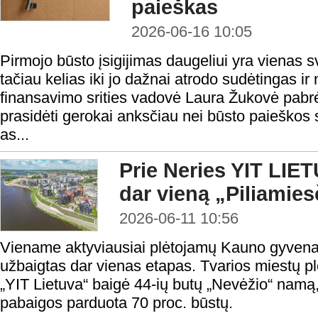
paieškas
2026-06-16 10:05
Pirmojo būsto įsigijimas daugeliui yra vienas sv
tačiau kelias iki jo dažnai atrodo sudėtingas i
finansavimo srities vadovė Laura Žukovė pabrė
prasidėti gerokai anksčiau nei būsto paieškos
as...
Prie Neries YIT LIET
dar vieną „Piliamie
2026-06-11 10:56
Viename aktyviausiai plėtojamų Kauno gyvenam
užbaigtas dar vienas etapas. Tvarios miestų pl
„YIT Lietuva“ baigė 44-ių butų „Nevėžio“ namą,
pabaigos parduota 70 proc. būstų.