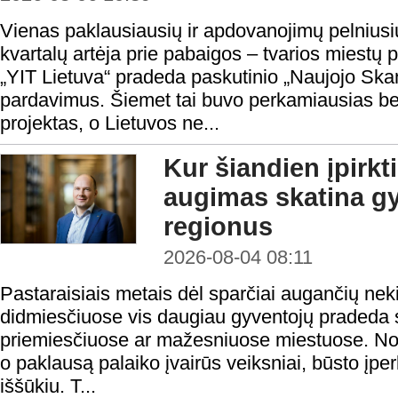
Vienas paklausiausių ir apdovanojimų pelnius
kvartalų artėja prie pabaigos – tvarios miestų 
„YIT Lietuva“ pradeda paskutinio „Naujojo Sk
pardavimus. Šiemet tai buvo perkamiausias 
projektas, o Lietuvos ne...
Kur šiandien įpirkt
augimas skatina gy
regionus
2026-08-04 08:11
Pastaraisiais metais dėl sparčiai augančių nek
didmiesčiuose vis daugiau gyventojų pradeda s
priemiesčiuose ar mažesniuose miestuose. Nors
o paklausą palaiko įvairūs veiksniai, būsto į
iššūkiu. T...