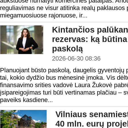
aukštuose numatyti komercines patalpas. Anot 
reguliavimas ne visur atitinka realų paklausos 
miegamuosiuose rajonuose, ir...
Kintančios palūkano
rezervas: ką būtina
paskolą
2026-06-30 08:36
Planuojant būsto paskolą, daugelis gyventojų p
tai, kokio dydžio bus mėnesinė įmoka. Vis dėl
finansavimo srities vadovė Laura Žukovė pabrė
įsipareigojimas turi būti vertinamas plačiau – sv
paveiks kasdiene...
Vilniaus senamiest
40 mln. eurų proje