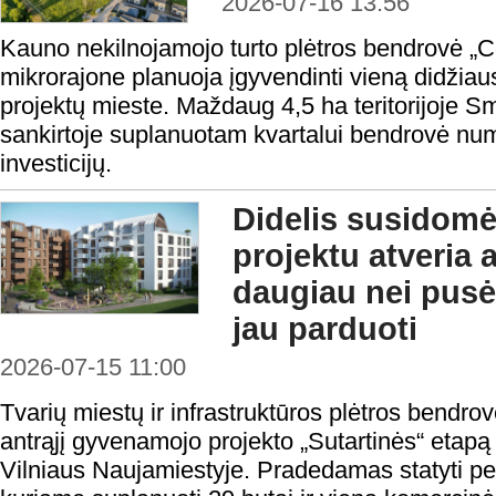
2026-07-16 13:56
Kauno nekilnojamojo turto plėtros bendrovė „
mikrorajone planuoja įgyvendinti vieną didžia
projektų mieste. Maždaug 4,5 ha teritorijoje Smi
sankirtoje suplanuotam kvartalui bendrovė numa
investicijų.
Didelis susidomė
projektu atveria a
daugiau nei pusė
jau parduoti
2026-07-15 11:00
Tvarių miestų ir infrastruktūros plėtros bendro
antrąjį gyvenamojo projekto „Sutartinės“ etapą
Vilniaus Naujamiestyje. Pradedamas statyti p