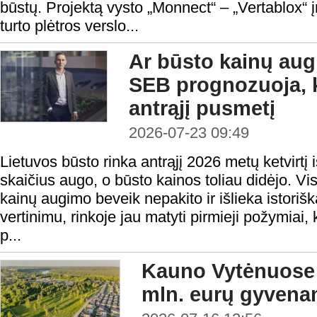
būstų. Projektą vysto „Monnect“ – „Vertablox“
turto plėtros verslo...
Ar būsto kainų aug
SEB prognozuoja, k
antrąjį pusmetį
2026-07-23 09:49
Lietuvos būsto rinka antrąjį 2026 metų ketvirtį 
skaičius augo, o būsto kainos toliau didėjo. Vis
kainų augimo beveik nepakito ir išlieka istoriš
vertinimu, rinkoje jau matyti pirmieji požymiai,
p...
Kauno Vytėnuose
mln. eurų gyvena