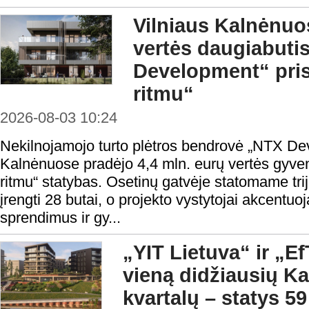
Vilniaus Kalnėnuos
vertės daugiabuti
Development“ pris
ritmu“
2026-08-03 10:24
Nekilnojamojo turto plėtros bendrovė „NTX De
Kalnėnuose pradėjo 4,4 mln. eurų vertės gyve
ritmu“ statybas. Osetinų gatvėje statomame tri
įrengti 28 butai, o projekto vystytojai akcentuoj
sprendimus ir gy...
„YIT Lietuva“ ir „E
vieną didžiausių 
kvartalų – statys 5