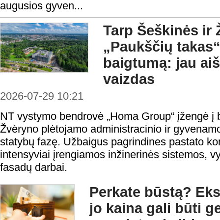
augusios gyven...
Tarp Šeškinės ir 
„Paukščių takas“
baigtumą: jau aiš
vaizdas
2026-07-29 10:21
NT vystymo bendrovė „Homa Group“ įžengė į b
Žvėryno plėtojamo administracinio ir gyvenamo
statybų fazę. Užbaigus pagrindines pastato ko
intensyviai įrengiamos inžinerinės sistemos, v
fasadų darbai.
Perkate būstą? Eksp
jo kaina gali būti 