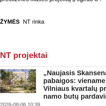
ŽYMĖS
NT rinka
NT projektai
„Naujasis Skansena
pabaigos: viename
Vilniaus kvartalų 
namo butų pardavi
2026-08-06 10:39