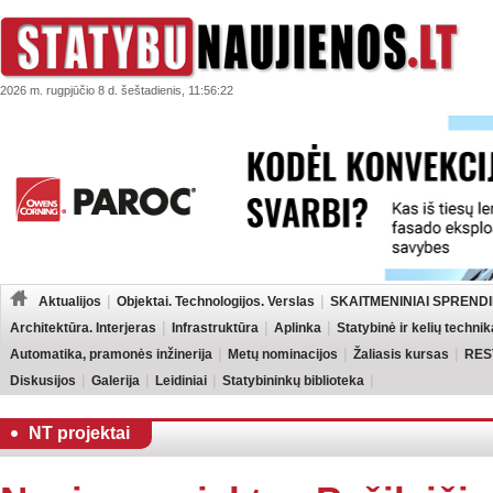
2026 m. rugpjūčio 8 d. šeštadienis, 11:56:22
Aktualijos
Objektai. Technologijos. Verslas
SKAITMENINIAI SPRENDI
Architektūra. Interjeras
Infrastruktūra
Aplinka
Statybinė ir kelių technik
Automatika, pramonės inžinerija
Metų nominacijos
Žaliasis kursas
RES
Diskusijos
Galerija
Leidiniai
Statybininkų biblioteka
NT projektai