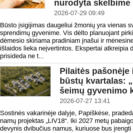
nurodyta skelbime
2026-07-29 09:49
Būsto įsigijimas daugeliui žmonių yra vienas s
sprendimų gyvenime. Vis dėlto planuojant pirk
dėmesio skiriama pradiniam įnašui ir mėnesine
išlaidos lieka neįvertintos. Ekspertai atkreipia
prisideda ne t...
Pilaitės pašonėje 
būstų kvartalas: 
šeimų gyvenimo 
2026-07-27 13:41
Sostinės vakarinėje dalyje, Papiškėse, prad
namų projektas „LIV18“. Iki 2027 metų pabaigo
devynis dvibučius namus, kuriuose bus įrengti 