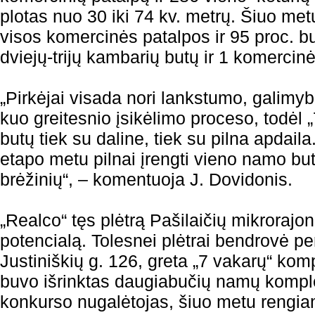
plotas nuo 30 iki 74 kv. metrų. Šiuo met
visos komercinės patalpos ir 95 proc. bu
dviejų-trijų kambarių butų ir 1 komercin
„Pirkėjai visada nori lankstumo, galimybė
kuo greitesnio įsikėlimo proceso, todėl
butų tiek su daline, tiek su pilna apdaila
etapo metu pilnai įrengti vieno namo buta
brėžinių“, – komentuoja J. Dovidonis.
„Realco“ tęs plėtrą Pašilaičių mikrorajo
potencialą. Tolesnei plėtrai bendrovė per
Justiniškių g. 126, greta „7 vakarų“ ko
buvo išrinktas daugiabučių namų komple
konkurso nugalėtojas, šiuo metu rengiam