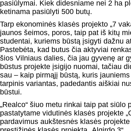
pasiūlymai. Kiek didesniame nei 2 ha plo
ketinama pasiūlyti 500 butų.
Tarp ekonominės klasės projekto „7 vak
jaunos šeimos, poros, taip pat iš kitų mi
studentai, kuriems būstą įsigyti dažnu a
Pastebėta, kad butus čia aktyviai renkas
šios Vilniaus dalies, čia jau gyvenę ar 
būstus projekte įsigijo nuomai, tačiau di
sau – kaip pirmąjį būstą, kuris jaunie
tarpinis variantas, padedantis aiškiai nu
būstui.
„Realco“ šiuo metu rinkai taip pat siūlo
pastatytame vidutinės klasės projekte „
pardavimus aukštesnės klasės projekte „
prestižinės klasės projektą „Algirdo 3“.