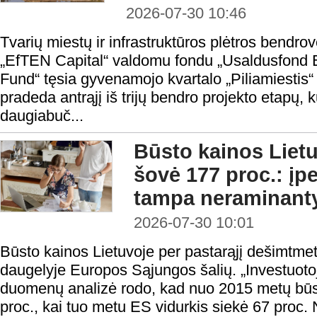
2026-07-30 10:46
Tvarių miestų ir infrastruktūros plėtros bendrov
„EfTEN Capital“ valdomu fondu „Usaldusfond 
Fund“ tęsia gyvenamojo kvartalo „Piliamiestis“
pradeda antrąjį iš trijų bendro projekto etapų,
daugiabuč...
Būsto kainos Liet
šovė 177 proc.: į
tampa neraminant
2026-07-30 10:01
Būsto kainos Lietuvoje per pastarąjį dešimtmet
daugelyje Europos Sąjungos šalių. „Investuotojui
duomenų analizė rodo, kad nuo 2015 metų būs
proc., kai tuo metu ES vidurkis siekė 67 proc. N