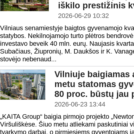
iškilo prestižinis 
2026-06-29 10:32
Vilniaus senamiestyje baigtos gyvenamojo kva
statybos. Nekilnojamojo turto plėtros bendrov
investavo beveik 40 mln. eurų. Naujasis kvartalas
Subačiaus, Žiupronių, M. Daukšos ir K. Vanagėl
stovėjo nebenaud...
Vilniuje baigiamas
metu statomas gyv
80 proc. būstų jau
2026-06-23 13:44
„KAITA Group“ baigia pirmojo projekto „Newton
Viršuliškėse. Šiuo metu atliekami paskutiniai v
tvarkymo darbai, o pirmiesiems gyventojams jau