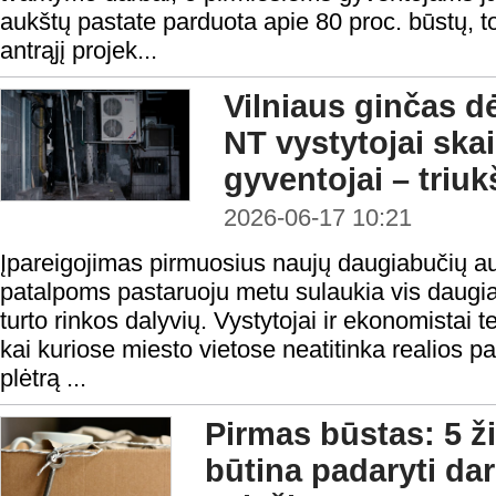
aukštų pastate parduota apie 80 proc. būstų, to
antrąjį projek...
Vilniaus ginčas d
NT vystytojai ska
gyventojai – triu
2026-06-17 10:21
Įpareigojimas pirmuosius naujų daugiabučių a
patalpoms pastaruoju metu sulaukia vis daugiau
turto rinkos dalyvių. Vystytojai ir ekonomistai 
kai kuriose miesto vietose neatitinka realios 
plėtrą ...
Pirmas būstas: 5 ž
būtina padaryti da