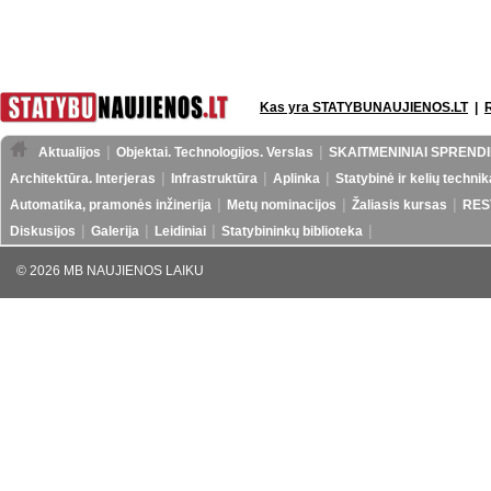
Kas yra STATYBUNAUJIENOS.LT
|
Aktualijos
Objektai. Technologijos. Verslas
SKAITMENINIAI SPRENDI
Architektūra. Interjeras
Infrastruktūra
Aplinka
Statybinė ir kelių technik
Automatika, pramonės inžinerija
Metų nominacijos
Žaliasis kursas
RES
Diskusijos
Galerija
Leidiniai
Statybininkų biblioteka
© 2026 MB NAUJIENOS LAIKU