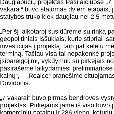
Daugiabučių projektas Pašilaičiuose „7
vakarai“ buvo statomas dviem etapais, 
statybos truko kiek daugiau nei 2,5 met
„Per šį laikotarpį susidūrėme su rinką pa
geopolitiniais iššūkiais, kurie stipriai i
investicijas į projektą, taip pat keletu m
terminą. Tačiau visa tai nepakenkė proj
įsipareigojimų vykdymui: su pirkėjais no
pasirašėme laikydamiesi preliminariose 
kainų“, – „Realco“ pranešime cituojama
Dovidonis.
„7 vakarai“ buvo pirmas bendrovės vys
projektas. Pirkėjams jame iš viso buvo p
komercinių patalpų ir 286 vieno–keturių 