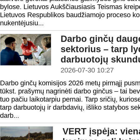
bylose. Lietuvos Aukščiausiasis Teismas kreipė
Lietuvos Respublikos baudžiamojo proceso ko
nukentėjusiu...
Darbo ginčų daugė
sektorius – tarp l
darbuotojų skundų
2026-07-30 10:27
Darbo ginčų komisijos 2026 metų pirmąjį pusm
tūkst. prašymų nagrinėti darbo ginčus – tai be
tuo pačiu laikotarpiu pernai. Tarp sričių, kurios
tarp darbuotojų ir darbdavių, išliko statybos se
darb...
VERT įspėja: vie