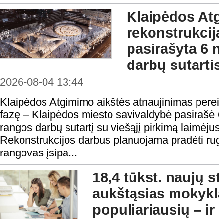
Klaipėdos At
rekonstrukcij
pasirašyta 6 
darbų sutarti
2026-08-04 13:44
Klaipėdos Atgimimo aikštės atnaujinimas perei
fazę – Klaipėdos miesto savivaldybė pasirašė 
rangos darbų sutartį su viešąjį pirkimą laimėju
Rekonstrukcijos darbus planuojama pradėti rugp
rangovas įsipa...
18,4 tūkst. naujų 
aukštąsias mokykl
populiariausių – ir