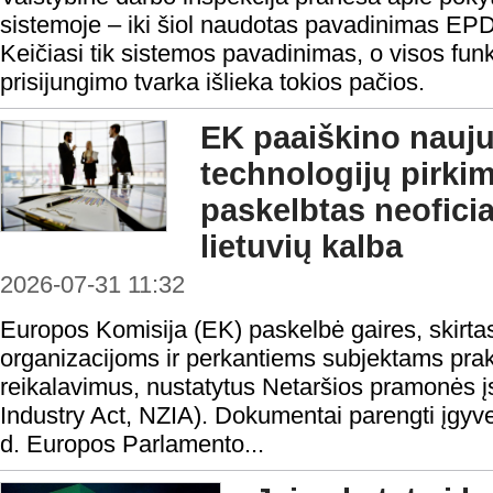
sistemoje – iki šiol naudotas pavadinimas EP
Keičiasi tik sistemos pavadinimas, o visos funk
prisijungimo tvarka išlieka tokios pačios.
EK paaiškino nauju
technologijų pirki
paskelbtas neofici
lietuvių kalba
2026-07-31 11:32
Europos Komisija (EK) paskelbė gaires, skirta
organizacijoms ir perkantiems subjektams prakt
reikalavimus, nustatytus Netaršios pramonės į
Industry Act, NZIA). Dokumentai parengti įgyv
d. Europos Parlamento...