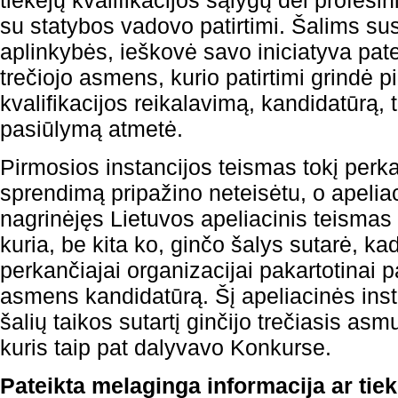
tiekėjų kvalifikacijos sąlygų dėl profesi
su statybos vadovo patirtimi. Šalims sus
aplinkybės, ieškovė savo iniciatyva pat
trečiojo asmens, kurio patirtimi grindė 
kvalifikacijos reikalavimą, kandidatūrą,
pasiūlymą atmetė.
Pirmosios instancijos teismas tokį perk
sprendimą pripažino neteisėtu, o apeliac
nagrinėjęs Lietuvos apeliacinis teismas p
kuria, be kita ko, ginčo šalys sutarė, k
perkančiajai organizacijai pakartotinai p
asmens kandidatūrą. Šį apeliacinės inst
šalių taikos sutartį ginčijo trečiasis as
kuris taip pat dalyvavo Konkurse.
Pateikta melaginga informacija ar tie