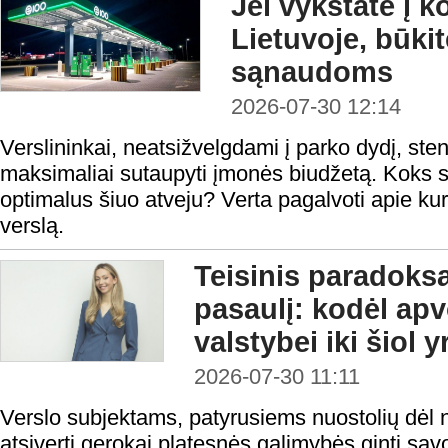
Jei vykstate į 
Lietuvoje, būki
sąnaudoms
2026-07-30 12:14
Verslininkai, neatsižvelgdami į parko dydį, steng
maksimaliai sutaupyti įmonės biudžetą. Koks s
optimalus šiuo atveju? Verta pagalvoti apie kur
verslą.
Teisinis paradoks
pasaulį: kodėl ap
valstybei iki šiol 
2026-07-30 11:11
Verslo subjektams, patyrusiems nuostolių dėl n
atsiverti gerokai platesnės galimybės ginti sa