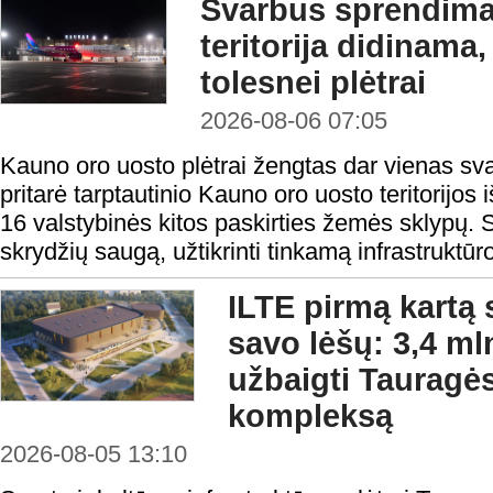
Svarbus sprendima
teritorija didinama
tolesnei plėtrai
2026-08-06 07:05
Kauno oro uosto plėtrai žengtas dar vienas sv
pritarė tarptautinio Kauno oro uosto teritorijos i
16 valstybinės kitos paskirties žemės sklypų. S
skrydžių saugą, užtikrinti tinkamą infrastruktūro
ILTE pirmą kartą 
savo lėšų: 3,4 ml
užbaigti Tauragės
kompleksą
2026-08-05 13:10