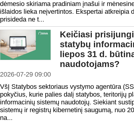
dėmesio skiriama pradiniam įnašui ir mėnesine
išlaidos lieka neįvertintos. Ekspertai atkreipia
prisideda ne t...
Keičiasi prisijung
statybų informaci
liepos 31 d. būtin
naudotojams?
2026-07-29 09:00
VšĮ Statybos sektoriaus vystymo agentūra (SS
pokyčius, kurie palies dalį statybos, teritorijų
informacinių sistemų naudotojų. Siekiant sustip
sistemų ir registrų kibernetinį saugumą, nuo 20
na...