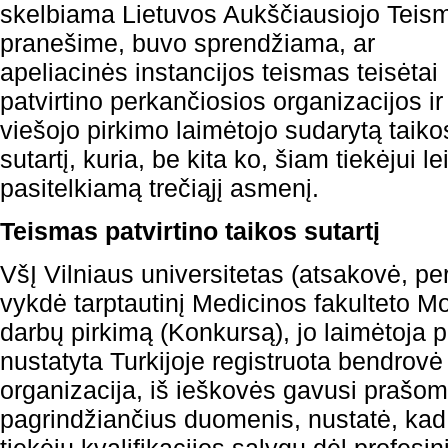
skelbiama Lietuvos Aukščiausiojo Teis
pranešime, buvo sprendžiama, ar
apeliacinės instancijos teismas teisėtai
patvirtino perkančiosios organizacijos ir
viešojo pirkimo laimėtojo sudarytą taiko
sutartį, kuria, be kita ko, šiam tiekėjui l
pasitelkiamą trečiąjį asmenį.
Teismas patvirtino taikos sutartį
VšĮ Vilniaus universitetas (atsakovė, per
vykdė tarptautinį Medicinos fakulteto M
darbų pirkimą (Konkursą), jo laimėtoja p
nustatyta Turkijoje registruota bendrovė
organizacija, iš ieškovės gavusi prašomu
pagrindžiančius duomenis, nustatė, kad 