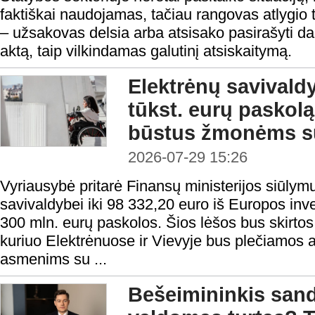
faktiškai naudojamas, tačiau rangovas atlygio t
– užsakovas delsia arba atsisako pasirašyti 
aktą, taip vilkindamas galutinį atsiskaitymą.
Elektrėnų savivald
tūkst. eurų paskolą 
būstus žmonėms su
2026-07-29 15:26
Vyriausybė pritarė Finansų ministerijos siūlymu
savivaldybei iki 98 332,20 euro iš Europos inv
300 mln. eurų paskolos. Šios lėšos bus skirtos 
kuriuo Elektrėnuose ir Vievyje bus plečiamos
asmenims su ...
Bešeimininkis sandė