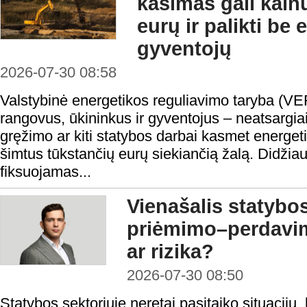
kasimas gali kain
eurų ir palikti be
gyventojų
2026-07-30 08:58
Valstybinė energetikos reguliavimo taryba (VE
rangovus, ūkininkus ir gyventojus – neatsargi
gręžimo ar kiti statybos darbai kasmet energeti
šimtus tūkstančių eurų siekiančią žalą. Didžiau
fiksuojamas...
Vienašalis statybo
priėmimo–perdavi
ar rizika?
2026-07-30 08:50
Statybos sektoriuje neretai pasitaiko situacijų, 