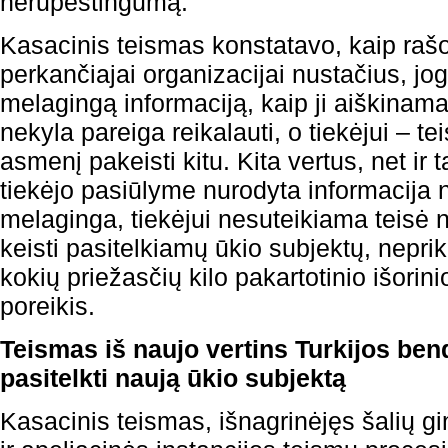
nerūpestingumą.
Kasacinis teismas konstatavo, kaip ra
perkančiajai organizacijai nustačius, jog
melagingą informaciją, kaip ji aiškinama 
nekyla pareiga reikalauti, o tiekėjui – te
asmenį pakeisti kitu. Kita vertus, net ir t
tiekėjo pasiūlyme nurodyta informacija 
melaginga, tiekėjui nesuteikiama teisė n
keisti pasitelkiamų ūkio subjektų, nepri
kokių priežasčių kilo pakartotinio išorin
poreikis.
Teismas iš naujo vertins Turkijos be
pasitelkti naują ūkio subjektą
Kasacinis teismas, išnagrinėjęs šalių g