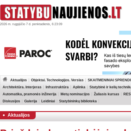
2026 m. rugpjūčio 7 d. penktadienis, 6:23:09
Aktualijos
Objektai. Technologijos. Verslas
SKAITMENINIAI SPRENDI
Architektūra. Interjeras
Infrastruktūra
Aplinka
Statybinė ir kelių technik
Automatika, pramonės inžinerija
Metų nominacijos
Žaliasis kursas
RES
Diskusijos
Galerija
Leidiniai
Statybininkų biblioteka
Aktualijos