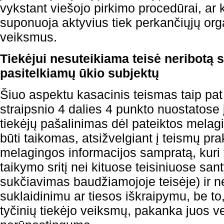
vykstant viešojo pirkimo procedūrai, ar k
suponuoja aktyvius tiek perkančiųjų orga
veiksmus.
Tiekėjui nesuteikiama teisė neribotą s
pasitelkiamų ūkio subjektų
Šiuo aspektu kasacinis teismas taip pa
straipsnio 4 dalies 4 punkto nuostatose į
tiekėjų pašalinimas dėl pateiktos melagi
būti taikomas, atsižvelgiant į teismų pr
melagingos informacijos sampratą, kuri 
taikymo sritį nei kituose teisiniuose san
sukčiavimas baudžiamojoje teisėje) ir ne
suklaidinimu ar tiesos iškraipymu, be to
tyčinių tiekėjo veiksmų, pakanka juos ver