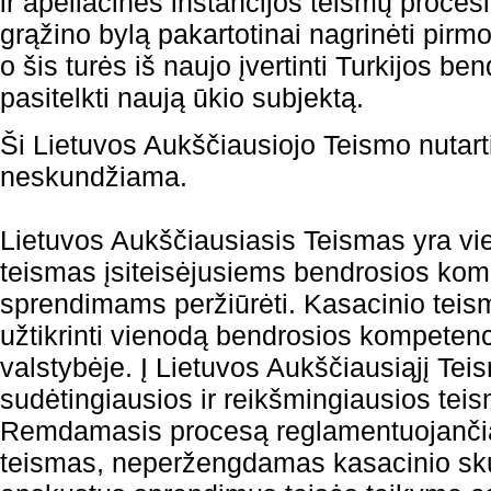
ir apeliacinės instancijos teismų proces
grąžino bylą pakartotinai nagrinėti pirmo
o šis turės iš naujo įvertinti Turkijos b
pasitelkti naują ūkio subjektą.
Ši Lietuvos Aukščiausiojo Teismo nutarti
neskundžiama.
Lietuvos Aukščiausiasis Teismas yra vie
teismas įsiteisėjusiems bendrosios kom
sprendimams peržiūrėti. Kasacinio teism
užtikrinti vienodą bendrosios kompetenc
valstybėje. Į Lietuvos Aukščiausiąjį Te
sudėtingiausios ir reikšmingiausios teis
Remdamasis procesą reglamentuojančiai
teismas, neperžengdamas kasacinio skun