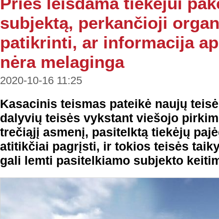
Prieš leisdama tiekėjui pak
subjektą, perkančioji organi
patikrinti, ar informacija 
nėra melaginga
2020-10-16 11:25
Kasacinis teismas pateikė naujų teisė
dalyvių teisės vykstant viešojo pirk
trečiąjį asmenį, pasitelktą tiekėjų pa
atitikčiai pagrįsti, ir tokios teisės ta
gali lemti pasitelkiamo subjekto keiti