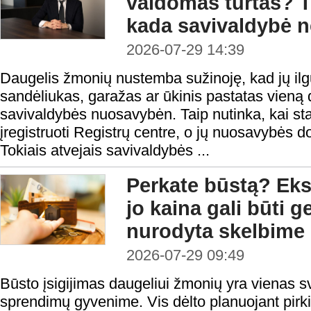
valdomas turtas? T
kada savivaldybė ne
2026-07-29 14:39
Daugelis žmonių nustemba sužinoję, kad jų il
sandėliukas, garažas ar ūkinis pastatas vieną d
savivaldybės nuosavybėn. Taip nutinka, kai stati
įregistruoti Registrų centre, o jų nuosavybės d
Tokiais atvejais savivaldybės ...
Perkate būstą? Eksp
jo kaina gali būti 
nurodyta skelbime
2026-07-29 09:49
Būsto įsigijimas daugeliui žmonių yra vienas s
sprendimų gyvenime. Vis dėlto planuojant pirk