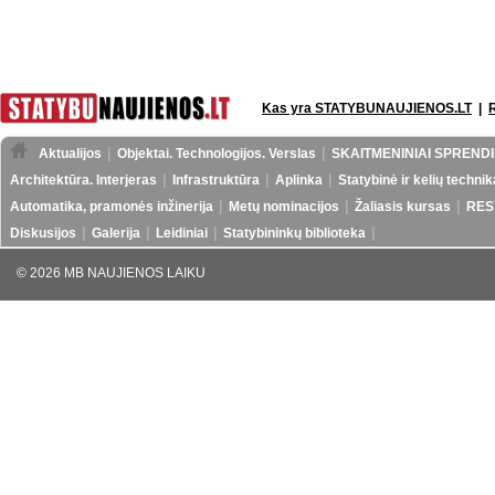
Kas yra STATYBUNAUJIENOS.LT
|
Aktualijos
Objektai. Technologijos. Verslas
SKAITMENINIAI SPRENDI
Architektūra. Interjeras
Infrastruktūra
Aplinka
Statybinė ir kelių technik
Automatika, pramonės inžinerija
Metų nominacijos
Žaliasis kursas
RES
Diskusijos
Galerija
Leidiniai
Statybininkų biblioteka
© 2026 MB NAUJIENOS LAIKU