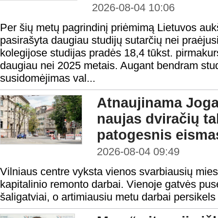
2026-08-04 10:06
Per šių metų pagrindinį priėmimą Lietuvos au
pasirašyta daugiau studijų sutarčių nei praėjusi
kolegijose studijas pradės 18,4 tūkst. pirmakur
daugiau nei 2025 metais. Augant bendram studen
susidomėjimas val...
Atnaujinama Jogai
naujas dviračių tak
patogesnis eisma
2026-08-04 09:49
Vilniaus centre vyksta vienos svarbiausių mies
kapitalinio remonto darbai. Vienoje gatvės pusė
šaligatviai, o artimiausiu metu darbai persikels 