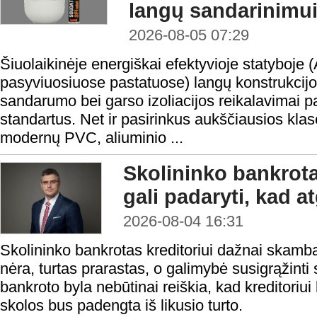
langų sandarinimu
2026-08-05 07:29
Šiuolaikinėje energiškai efektyvioje statyboje 
pasyviuosiuose pastatuose) langų konstrukcijo
sandarumo bei garso izoliacijos reikalavimai 
standartus. Net ir pasirinkus aukščiausios klasė
modernų PVC, aliuminio ...
Skolininko bankrota
gali padaryti, kad a
2026-08-04 16:31
Skolininko bankrotas kreditoriui dažnai skamba 
nėra, turtas prarastas, o galimybė susigrąžinti
bankroto byla nebūtinai reiškia, kad kreditoriui 
skolos bus padengta iš likusio turto.