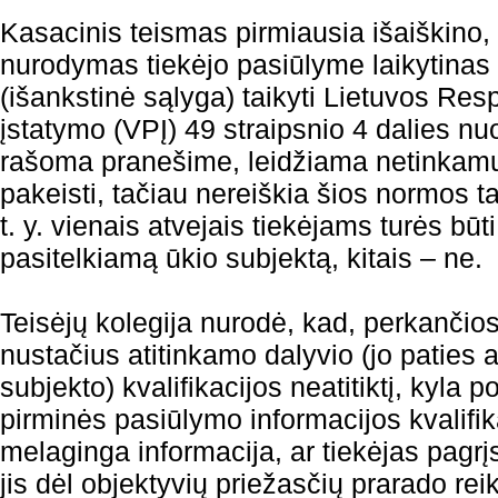
Kasacinis teismas pirmiausia išaiškino,
nurodymas tiekėjo pasiūlyme laikytinas t
(išankstinė sąlyga) taikyti Lietuvos Res
įstatymo (VPĮ) 49 straipsnio 4 dalies nuo
rašoma pranešime, leidžiama netinkamu
pakeisti, tačiau nereiškia šios normos ta
t. y. vienais atvejais tiekėjams turės būt
pasitelkiamą ūkio subjektą, kitais – ne.
Teisėjų kolegija nurodė, kad, perkanči
nustačius atitinkamo dalyvio (jo paties a
subjekto) kvalifikacijos neatitiktį, kyla p
pirminės pasiūlymo informacijos kvalifi
melaginga informacija, ar tiekėjas pagrįst
jis dėl objektyvių priežasčių prarado rei