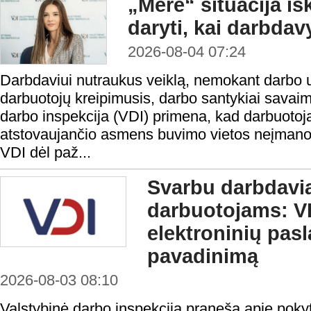
„Mere“ situacija iš
daryti, kai darbda
2026-08-04 07:24
Darbdaviui nutraukus veiklą, nemokant darbo 
darbuotojų kreipimusis, darbo santykiai savaim
darbo inspekcija (VDI) primena, kad darbuotoja
atstovaujančio asmens buvimo vietos neįmanoma 
VDI dėl paž...
Svarbu darbdavi
darbuotojams: VD
elektroninių pas
pavadinimą
2026-08-03 08:10
Valstybinė darbo inspekcija praneša apie pokyt