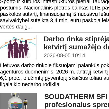
Sporto ir kultūros infrastruktūros plėtrai Taura
postūmis. Nacionalinis plėtros bankas ILTE pas
paskolos sutartį, finansuojamą iš nuosavų lėš
savivaldybei suteikta 3,4 mln. eurų paskola lei
vertės daug...
Darbo rinka stiprėj
ketvirtį sumažėjo d
2026-08-05 10:14
Lietuvos darbo rinkoje fiksuojami palankūs po
agentūros duomenimis, 2026 m. antrąjį ketvirtį
6,1 proc., o užimtų gyventojų skaičius toliau a
ilgalaikio nedarbo rodikliai.
SOUDATHERM SFI 
profesionalus spr