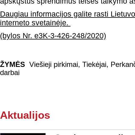
apskųstus sprendimus teisės taikymo a
Daugiau informacijos galite rasti Lietu
interneto svetainėje.
(bylos Nr. e3K-3-426-248/2020)
ŽYMĖS
Viešieji pirkimai
,
Tiekėjai
,
Perkanč
darbai
Aktualijos