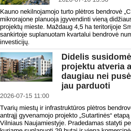
Kauno nekilnojamojo turto plėtros bendrovė „
mikrorajone planuoja įgyvendinti vieną didžia
projektų mieste. Maždaug 4,5 ha teritorijoje Smi
sankirtoje suplanuotam kvartalui bendrovė numa
investicijų.
Didelis susidomė
projektu atveria a
daugiau nei pusė
jau parduoti
2026-07-15 11:00
Tvarių miestų ir infrastruktūros plėtros bendro
antrąjį gyvenamojo projekto „Sutartinės“ etapą
Vilniaus Naujamiestyje. Pradedamas statyti p
kuriame suplanuoti 29 butai ir viena komercinė 