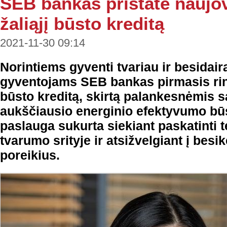
SEB bankas pristatė naujov
žaliąjį būsto kreditą
2021-11-30 09:14
Norintiems gyventi tvariau ir besidai
gyventojams SEB bankas pirmasis rinko
būsto kreditą, skirtą palankesnėmis s
aukščiausio energinio efektyvumo bū
paslauga sukurta siekiant paskatinti
tvarumo srityje ir atsižvelgiant į bes
poreikius.