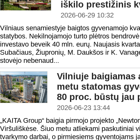
iškilo prestižinis 
2026-06-29 10:32
Vilniaus senamiestyje baigtos gyvenamojo kva
statybos. Nekilnojamojo turto plėtros bendrov
investavo beveik 40 mln. eurų. Naujasis kvartalas
Subačiaus, Žiupronių, M. Daukšos ir K. Vanagėl
stovėjo nebenaud...
Vilniuje baigiamas
metu statomas gyv
80 proc. būstų jau
2026-06-23 13:44
„KAITA Group“ baigia pirmojo projekto „Newton
Viršuliškėse. Šiuo metu atliekami paskutiniai v
tvarkymo darbai, o pirmiesiems gyventojams jau