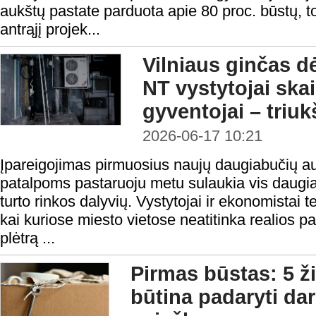
aukštų pastate parduota apie 80 proc. būstų, to
antrąjį projek...
Vilniaus ginčas d
NT vystytojai ska
gyventojai – triu
2026-06-17 10:21
Įpareigojimas pirmuosius naujų daugiabučių a
patalpoms pastaruoju metu sulaukia vis daugiau
turto rinkos dalyvių. Vystytojai ir ekonomistai 
kai kuriose miesto vietose neatitinka realios 
plėtrą ...
Pirmas būstas: 5 ž
būtina padaryti da