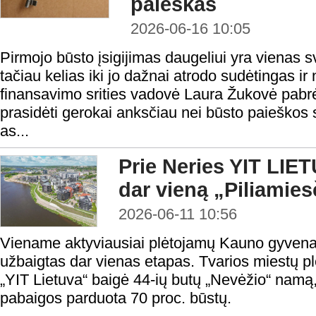
paieškas
2026-06-16 10:05
Pirmojo būsto įsigijimas daugeliui yra vienas sv
tačiau kelias iki jo dažnai atrodo sudėtingas i
finansavimo srities vadovė Laura Žukovė pabrė
prasidėti gerokai anksčiau nei būsto paieškos
as...
Prie Neries YIT LIET
dar vieną „Piliamie
2026-06-11 10:56
Viename aktyviausiai plėtojamų Kauno gyvenam
užbaigtas dar vienas etapas. Tvarios miestų pl
„YIT Lietuva“ baigė 44-ių butų „Nevėžio“ namą,
pabaigos parduota 70 proc. būstų.