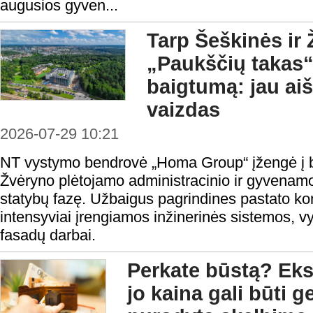
augusios gyven...
Tarp Šeškinės ir 
„Paukščių takas“
baigtumą: jau aiš
vaizdas
2026-07-29 10:21
NT vystymo bendrovė „Homa Group“ įžengė į b
Žvėryno plėtojamo administracinio ir gyvenamo
statybų fazę. Užbaigus pagrindines pastato ko
intensyviai įrengiamos inžinerinės sistemos, v
fasadų darbai.
Perkate būstą? Eksp
jo kaina gali būti 