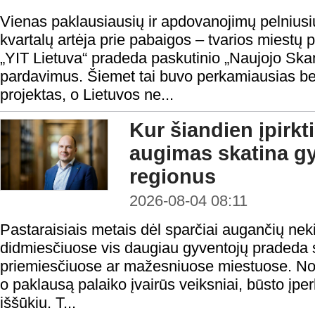
Vienas paklausiausių ir apdovanojimų pelnius
kvartalų artėja prie pabaigos – tvarios miestų 
„YIT Lietuva“ pradeda paskutinio „Naujojo Sk
pardavimus. Šiemet tai buvo perkamiausias 
projektas, o Lietuvos ne...
Kur šiandien įpirkt
augimas skatina gy
regionus
2026-08-04 08:11
Pastaraisiais metais dėl sparčiai augančių nek
didmiesčiuose vis daugiau gyventojų pradeda s
priemiesčiuose ar mažesniuose miestuose. Nors
o paklausą palaiko įvairūs veiksniai, būsto į
iššūkiu. T...