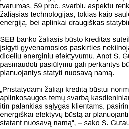
tvarumas, 59 proc. svarbiu aspektu renk
žaliąsias technologijas, tokias kaip sau
energiją, bei aplinkai draugiškas staty
SEB banko žaliasis būsto kreditas sutei
įsigyti gyvenamosios paskirties nekilnoj
dideliu energiniu efektyvumu. Anot S. 
pasinaudoti pasiūlymu gali perkantys būs
planuojantys statyti nuosavą namą.
„Pristatydami žaliąjį kreditą būstui norim
aplinkosaugos temų svarbą kasdieninia
itin palankias sąlygas klientams, pasiri
energiškai efektyvų būstą ar planuojan
statant nuosavą namą“, – sako S. Guta