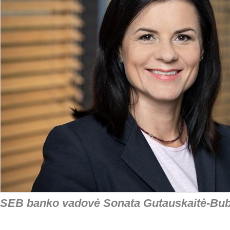
SEB banko vadovė Sonata Gutauskaitė-Bubn