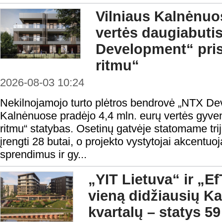
Vilniaus Kalnėnuos
vertės daugiabuti
Development“ pris
ritmu“
2026-08-03 10:24
Nekilnojamojo turto plėtros bendrovė „NTX De
Kalnėnuose pradėjo 4,4 mln. eurų vertės gyve
ritmu“ statybas. Osetinų gatvėje statomame tri
įrengti 28 butai, o projekto vystytojai akcentuoj
sprendimus ir gy...
„YIT Lietuva“ ir „E
vieną didžiausių 
kvartalų – statys 5