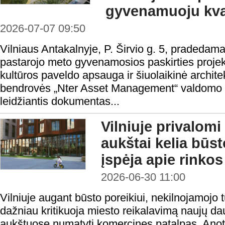
gyvenamuoju kva
2026-07-07 09:50
Vilniaus Antakalnyje, P. Širvio g. 5, pradeda
pastarojo meto gyvenamosios paskirties proje
kultūros paveldo apsauga ir šiuolaikinė archite
bendrovės „Nter Asset Management“ valdomo fo
leidžiantis dokumentas...
Vilniuje privalomi
aukštai kelia būst
įspėja apie rinko
2026-06-30 11:00
Vilniuje augant būsto poreikiui, nekilnojamojo t
dažniau kritikuoja miesto reikalavimą naujų d
aukštuose numatyti komercines patalpas. Anot 