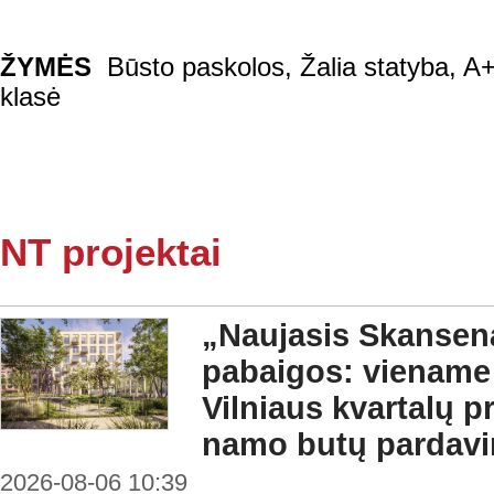
ŽYMĖS
Būsto paskolos
,
Žalia statyba
,
A+
klasė
NT projektai
„Naujasis Skansena
pabaigos: viename
Vilniaus kvartalų 
namo butų pardavi
2026-08-06 10:39