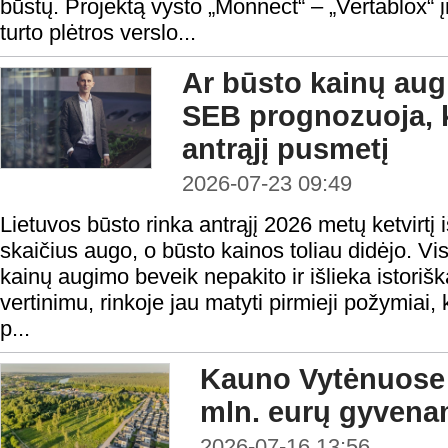
būstų. Projektą vysto „Monnect“ – „Vertablox“
turto plėtros verslo...
Ar būsto kainų aug
SEB prognozuoja, k
antrąjį pusmetį
2026-07-23 09:49
Lietuvos būsto rinka antrąjį 2026 metų ketvirtį 
skaičius augo, o būsto kainos toliau didėjo. Vis
kainų augimo beveik nepakito ir išlieka istoriš
vertinimu, rinkoje jau matyti pirmieji požymiai,
p...
Kauno Vytėnuose
mln. eurų gyvena
2026-07-16 13:56