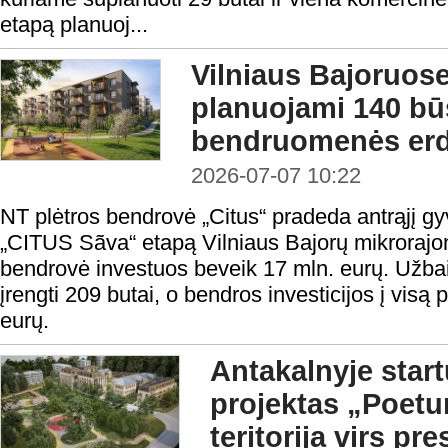
etapą planuoj...
Vilniaus Bajoruose
planuojami 140 būs
bendruomenės er
2026-07-07 10:22
NT plėtros bendrovė „Citus“ pradeda antrąjį 
„CITUS Sãva“ etapą Vilniaus Bajorų mikrorajon
bendrovė investuos beveik 17 mln. eurų. Užbai
įrengti 209 butai, o bendros investicijos į visą
eurų.
Antakalnyje start
projektas „Poetu
teritorija virs pre