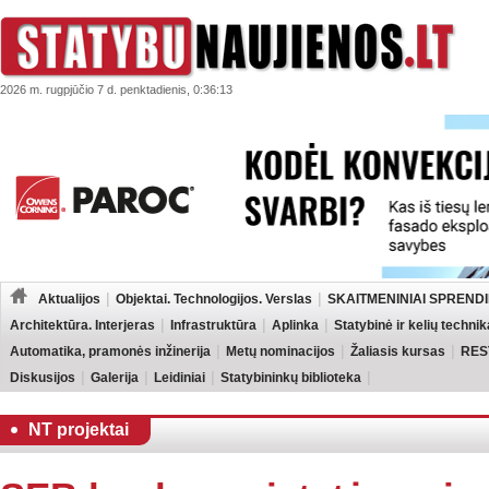
2026 m. rugpjūčio 7 d. penktadienis, 0:36:13
Aktualijos
Objektai. Technologijos. Verslas
SKAITMENINIAI SPRENDI
Architektūra. Interjeras
Infrastruktūra
Aplinka
Statybinė ir kelių technik
Automatika, pramonės inžinerija
Metų nominacijos
Žaliasis kursas
RES
Diskusijos
Galerija
Leidiniai
Statybininkų biblioteka
NT projektai