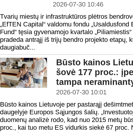
2026-07-30 10:46
Tvarių miestų ir infrastruktūros plėtros bendrov
„EfTEN Capital“ valdomu fondu „Usaldusfond 
Fund“ tęsia gyvenamojo kvartalo „Piliamiestis“
pradeda antrąjį iš trijų bendro projekto etapų,
daugiabuč...
Būsto kainos Liet
šovė 177 proc.: į
tampa neraminant
2026-07-30 10:01
Būsto kainos Lietuvoje per pastarąjį dešimtmet
daugelyje Europos Sąjungos šalių. „Investuotojui
duomenų analizė rodo, kad nuo 2015 metų būs
proc., kai tuo metu ES vidurkis siekė 67 proc. N