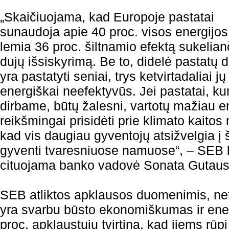
„Skaičiuojama, kad Europoje pastatai
sunaudoja apie 40 proc. visos energijos 
lemia 36 proc. šiltnamio efektą sukelian
dujų išsiskyrimą. Be to, didelė pastatų d
yra pastatyti seniai, trys ketvirtadaliai j
energiškai neefektyvūs. Jei pastatai, k
dirbame, būtų žalesni, vartotų mažiau en
reikšmingai prisidėti prie klimato kaito
kad vis daugiau gyventojų atsižvelgia į š
gyventi tvaresniuose namuose“, – SEB
cituojama banko vadovė Sonata Gutaus
SEB atliktos apklausos duomenimis, ne
yra svarbu būsto ekonomiškumas ir ene
proc. apklaustųjų tvirtina, kad jiems rūp