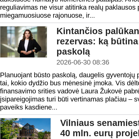
reguliavimas ne visur atitinka realų paklausos 
miegamuosiuose rajonuose, ir...
Kintančios palūkano
rezervas: ką būtina
paskolą
2026-06-30 08:36
Planuojant būsto paskolą, daugelis gyventojų p
tai, kokio dydžio bus mėnesinė įmoka. Vis dėl
finansavimo srities vadovė Laura Žukovė pabrė
įsipareigojimas turi būti vertinamas plačiau – sv
paveiks kasdiene...
Vilniaus senamiest
40 mln. eurų proje