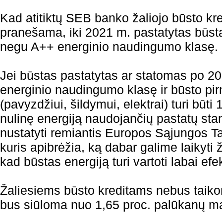
Kad atitiktų SEB banko žaliojo būsto kre
pranešama, iki 2021 m. pastatytas būstas
negu A++ energinio naudingumo klasę.
Jei būstas pastatytas ar statomas po 2021
energinio naudingumo klasę ir būsto pir
(pavyzdžiui, šildymui, elektrai) turi bū
nulinę energiją naudojančių pastatų stand
nustatyti remiantis Europos Sąjungos 
kuris apibrėžia, ką dabar galime laikyti ž
kad būstas energiją turi vartoti labai efek
Žaliesiems būsto kreditams nebus taiko
bus siūloma nuo 1,65 proc. palūkanų m