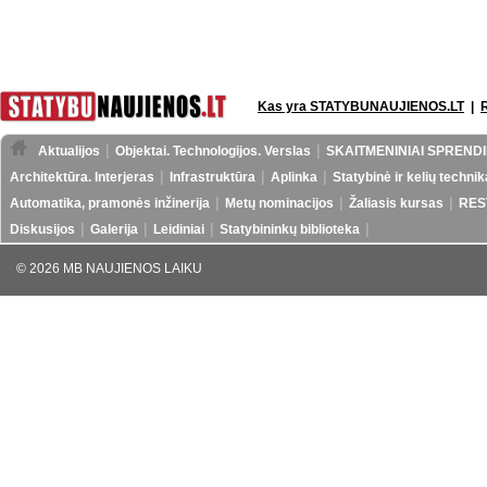
Kas yra STATYBUNAUJIENOS.LT
|
Aktualijos
Objektai. Technologijos. Verslas
SKAITMENINIAI SPRENDI
Architektūra. Interjeras
Infrastruktūra
Aplinka
Statybinė ir kelių technik
Automatika, pramonės inžinerija
Metų nominacijos
Žaliasis kursas
RES
Diskusijos
Galerija
Leidiniai
Statybininkų biblioteka
© 2026 MB NAUJIENOS LAIKU