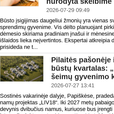
nurodyta skelbime
2026-07-29 09:49
Būsto įsigijimas daugeliui žmonių yra vienas s
sprendimų gyvenime. Vis dėlto planuojant pirk
dėmesio skiriama pradiniam įnašui ir mėnesine
išlaidos lieka neįvertintos. Ekspertai atkreipia
prisideda ne t...
Pilaitės pašonėje 
būstų kvartalas: 
šeimų gyvenimo 
2026-07-27 13:41
Sostinės vakarinėje dalyje, Papiškėse, prad
namų projektas „LIV18“. Iki 2027 metų pabaigo
devynis dvibučius namus, kuriuose bus įrengti 