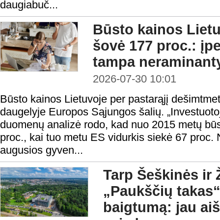
daugiabuč...
Būsto kainos Liet
šovė 177 proc.: į
tampa neraminant
2026-07-30 10:01
Būsto kainos Lietuvoje per pastarąjį dešimtmet
daugelyje Europos Sąjungos šalių. „Investuotojui
duomenų analizė rodo, kad nuo 2015 metų būs
proc., kai tuo metu ES vidurkis siekė 67 proc. N
augusios gyven...
Tarp Šeškinės ir 
„Paukščių takas“
baigtumą: jau aiš