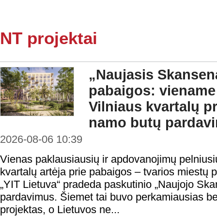
NT projektai
„Naujasis Skansena
pabaigos: viename
Vilniaus kvartalų 
namo butų pardavi
2026-08-06 10:39
Vienas paklausiausių ir apdovanojimų pelnius
kvartalų artėja prie pabaigos – tvarios miestų 
„YIT Lietuva“ pradeda paskutinio „Naujojo Sk
pardavimus. Šiemet tai buvo perkamiausias 
projektas, o Lietuvos ne...