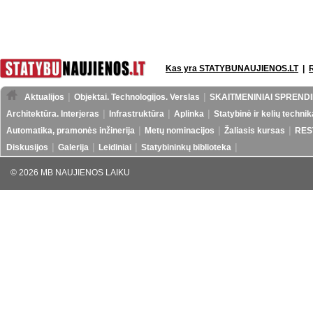
Kas yra STATYBUNAUJIENOS.LT
|
Aktualijos
Objektai. Technologijos. Verslas
SKAITMENINIAI SPRENDI
Architektūra. Interjeras
Infrastruktūra
Aplinka
Statybinė ir kelių technik
Automatika, pramonės inžinerija
Metų nominacijos
Žaliasis kursas
RES
Diskusijos
Galerija
Leidiniai
Statybininkų biblioteka
© 2026 MB NAUJIENOS LAIKU