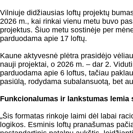
Vilniuje didžiausias loftų projektų buma
2026 m., kai rinkai vienu metu buvo pas
projektus. Šiuo metu sostinėje per mėnes
parduodama apie 17 loftų.
Kaune aktyvesnė plėtra prasidėjo vėliau
nauji projektai, o 2026 m. – dar 2. Vidu
parduodama apie 6 loftus, tačiau paklaus
pasiūlą, rodydama subalansuotą, bet a
Funkcionalumas ir lankstumas lemia
„Šis formatas rinkoje laimi dėl labai rac
logikos. Esminis loftų pranašumas pači