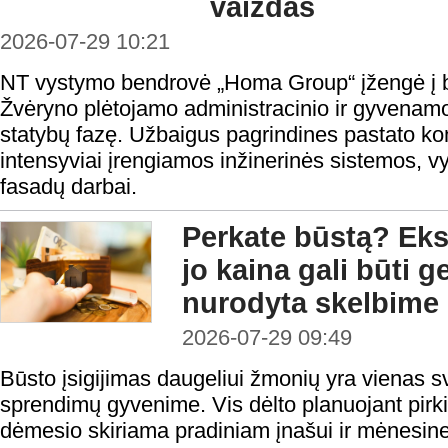
vaizdas
2026-07-29 10:21
NT vystymo bendrovė „Homa Group“ įžengė į b
Žvėryno plėtojamo administracinio ir gyvenamo
statybų fazę. Užbaigus pagrindines pastato ko
intensyviai įrengiamos inžinerinės sistemos, v
fasadų darbai.
Perkate būstą? Eksp
jo kaina gali būti 
nurodyta skelbime
2026-07-29 09:49
Būsto įsigijimas daugeliui žmonių yra vienas s
sprendimų gyvenime. Vis dėlto planuojant pirk
dėmesio skiriama pradiniam įnašui ir mėnesine