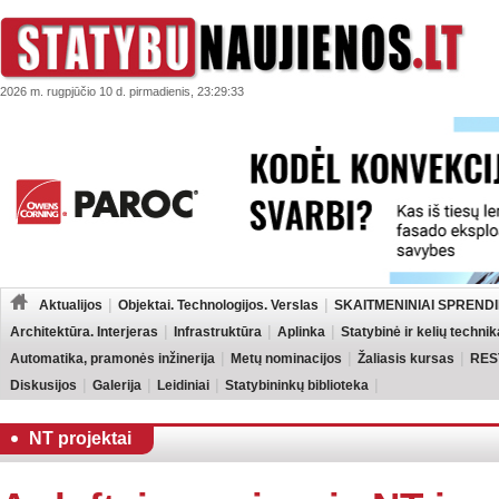
2026 m. rugpjūčio 10 d. pirmadienis, 23:29:33
Aktualijos
Objektai. Technologijos. Verslas
SKAITMENINIAI SPRENDI
Architektūra. Interjeras
Infrastruktūra
Aplinka
Statybinė ir kelių technik
Automatika, pramonės inžinerija
Metų nominacijos
Žaliasis kursas
RES
Diskusijos
Galerija
Leidiniai
Statybininkų biblioteka
NT projektai