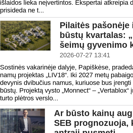
išlaidos lieka neįvertintos. Ekspertai atkreipia
prisideda ne t...
Pilaitės pašonėje 
būstų kvartalas: 
šeimų gyvenimo 
2026-07-27 13:41
Sostinės vakarinėje dalyje, Papiškėse, prad
namų projektas „LIV18“. Iki 2027 metų pabaigo
devynis dvibučius namus, kuriuose bus įrengti 
būstų. Projektą vysto „Monnect“ – „Vertablox“
turto plėtros verslo...
Ar būsto kainų aug
SEB prognozuoja, k
antrąjį pusmetį