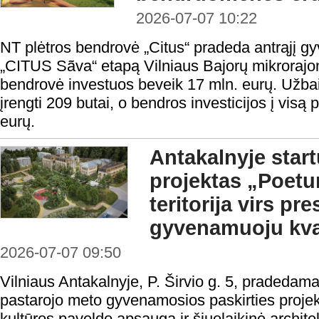
2026-07-07 10:22
NT plėtros bendrovė „Citus“ pradeda antrąjį 
„CITUS Sãva“ etapą Vilniaus Bajorų mikrorajon
bendrovė investuos beveik 17 mln. eurų. Užbai
įrengti 209 butai, o bendros investicijos į visą
eurų.
Antakalnyje start
projektas „Poetu
teritorija virs pre
gyvenamuoju kva
2026-07-07 09:50
Vilniaus Antakalnyje, P. Širvio g. 5, pradeda
pastarojo meto gyvenamosios paskirties proje
kultūros paveldo apsauga ir šiuolaikinė archite