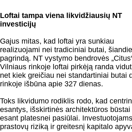
Loftai tampa viena likvidžiausių NT
investicijų
Gajus mitas, kad loftai yra sunkiau
realizuojami nei tradiciniai butai, šiand
pagrindą. NT vystymo bendrovės „Citus“
Vilniaus rinkoje loftai pirkėją randa vidu
net kiek greičiau nei standartiniai butai
rinkoje išbūna apie 327 dienas.
Toks likvidumo rodiklis rodo, kad centri
esantys, išskirtinės architektūros būstai
esant platesnei pasiūlai. Investuotojam
prastovų riziką ir greitesnį kapitalo apy