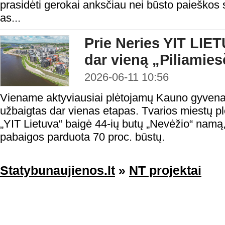
prasidėti gerokai anksčiau nei būsto paieškos
as...
Prie Neries YIT LIET
dar vieną „Piliamie
2026-06-11 10:56
Viename aktyviausiai plėtojamų Kauno gyvenam
užbaigtas dar vienas etapas. Tvarios miestų pl
„YIT Lietuva“ baigė 44-ių butų „Nevėžio“ namą,
pabaigos parduota 70 proc. būstų.
Statybunaujienos.lt
»
NT projektai