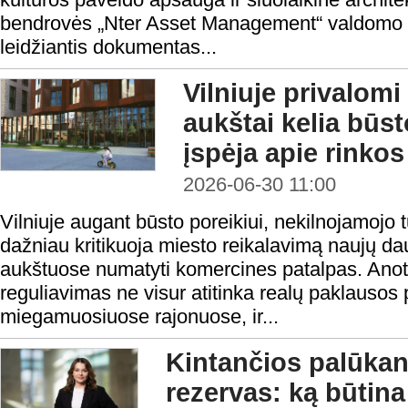
bendrovės „Nter Asset Management“ valdomo fo
leidžiantis dokumentas...
Vilniuje privalomi
aukštai kelia būst
įspėja apie rinko
2026-06-30 11:00
Vilniuje augant būsto poreikiui, nekilnojamojo t
dažniau kritikuoja miesto reikalavimą naujų d
aukštuose numatyti komercines patalpas. Anot 
reguliavimas ne visur atitinka realų paklausos 
miegamuosiuose rajonuose, ir...
Kintančios palūkano
rezervas: ką būtina