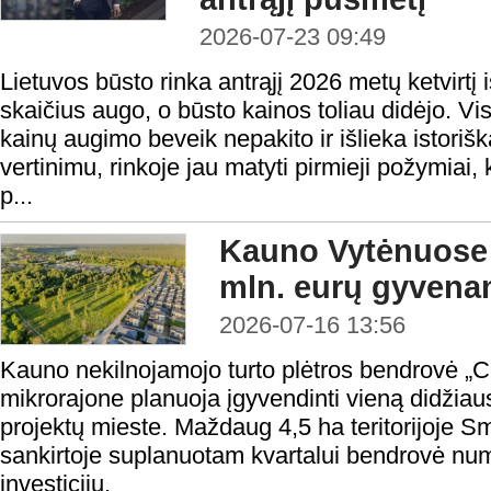
2026-07-23 09:49
Lietuvos būsto rinka antrąjį 2026 metų ketvirtį 
skaičius augo, o būsto kainos toliau didėjo. Vis
kainų augimo beveik nepakito ir išlieka istoriš
vertinimu, rinkoje jau matyti pirmieji požymiai,
p...
Kauno Vytėnuose
mln. eurų gyvena
2026-07-16 13:56
Kauno nekilnojamojo turto plėtros bendrovė „
mikrorajone planuoja įgyvendinti vieną didžia
projektų mieste. Maždaug 4,5 ha teritorijoje Smi
sankirtoje suplanuotam kvartalui bendrovė numa
investicijų.