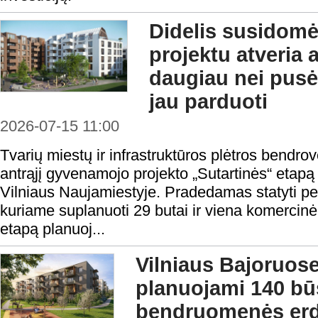
Didelis susidomė
projektu atveria a
daugiau nei pusė
jau parduoti
2026-07-15 11:00
Tvarių miestų ir infrastruktūros plėtros bendro
antrąjį gyvenamojo projekto „Sutartinės“ etapą
Vilniaus Naujamiestyje. Pradedamas statyti p
kuriame suplanuoti 29 butai ir viena komercinė 
etapą planuoj...
Vilniaus Bajoruose
planuojami 140 būs
bendruomenės er