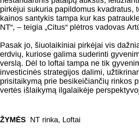
nestandartinis patalpų aukštis, leidžianti
pirkėjui sukuria papildomus kvadratus, t
kainos santykis tampa kur kas patraukle
NT“, – teigia „Citus“ plėtros vadovas Art
Pasak jo, šiuolaikiniai pirkėjai vis dažn
erdvių, kuriose galima suderinti gyveni
verslą. Dėl to loftai tampa ne tik gyveni
investicinės strategijos dalimi, užtikrina
prisitaikymą prie besikeičiančių rinkos po
vertės išlaikymą ilgalaikėje perspektyvo
ŽYMĖS
NT rinka
,
Loftai