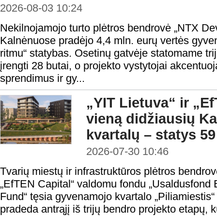
2026-08-03 10:24
Nekilnojamojo turto plėtros bendrovė „NTX De
Kalnėnuose pradėjo 4,4 mln. eurų vertės gyve
ritmu“ statybas. Osetinų gatvėje statomame tri
įrengti 28 butai, o projekto vystytojai akcentuoj
sprendimus ir gy...
„YIT Lietuva“ ir „E
vieną didžiausių 
kvartalų – statys 5
2026-07-30 10:46
Tvarių miestų ir infrastruktūros plėtros bendrov
„EfTEN Capital“ valdomu fondu „Usaldusfond 
Fund“ tęsia gyvenamojo kvartalo „Piliamiestis“
pradeda antrąjį iš trijų bendro projekto etapų,