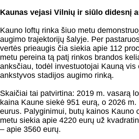
Kaunas vejasi Vilnių ir siūlo didesnį
Kauno loftų rinka šiuo metu demonstruo
augimo trajektorijų šalyje. Per pastaru
vertės prieaugis čia siekia apie 112 proc
metu pereina tą patį rinkos brandos kelią
anksčiau, todėl investuotojai Kauną vis 
ankstyvos stadijos augimo rinką.
Skaičiai tai patvirtina: 2019 m. vasarą l
kaina Kaune siekė 951 eurą, o 2026 m. 
eurus. Palyginimui, butų kainos Kauno c
metu siekia apie 4220 eurų už kvadratinį
– apie 3560 eurų.