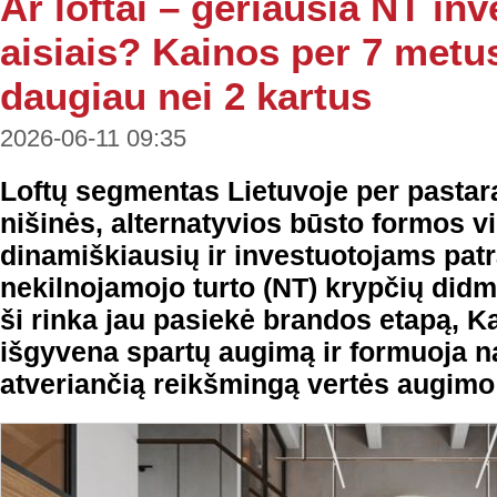
Ar loftai – geriausia NT inv
aisiais? Kainos per 7 metu
daugiau nei 2 kartus
2026-06-11 09:35
Loftų segmentas Lietuvoje per pastarą
nišinės, alternatyvios būsto formos vi
dinamiškiausių ir investuotojams patr
nekilnojamojo turto (NT) krypčių didmi
ši rinka jau pasiekė brandos etapą, 
išgyvena spartų augimą ir formuoja n
atveriančią reikšmingą vertės augimo