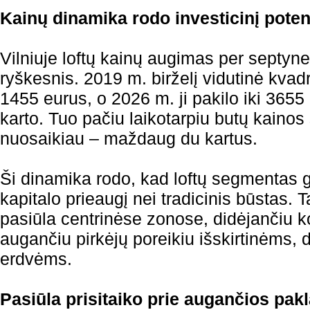
Kainų dinamika rodo investicinį poten
Vilniuje loftų kainų augimas per septyn
ryškesnis. 2019 m. birželį vidutinė kvad
1455 eurus, o 2026 m. ji pakilo iki 3655
karto. Tuo pačiu laikotarpiu butų kainos
nuosaikiau – maždaug du kartus.
Ši dinamika rodo, kad loftų segmentas 
kapitalo prieaugį nei tradicinis būstas. T
pasiūla centrinėse zonose, didėjančiu ko
augančiu pirkėjų poreikiu išskirtinėms
erdvėms.
Pasiūla prisitaiko prie augančios pak