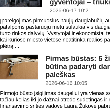
gyventojai – triu
2026-06-17 10:21
Įpareigojimas pirmuosius naujų daugiabučių a
patalpoms pastaruoju metu sulaukia vis daugiau
turto rinkos dalyvių. Vystytojai ir ekonomistai 
kai kuriose miesto vietose neatitinka realios 
plėtrą ...
Pirmas būstas: 5 ž
būtina padaryti da
paieškas
2026-06-16 10:05
Pirmojo būsto įsigijimas daugeliui yra vienas sv
tačiau kelias iki jo dažnai atrodo sudėtingas i
finansavimo srities vadovė Laura Žukovė pabrė