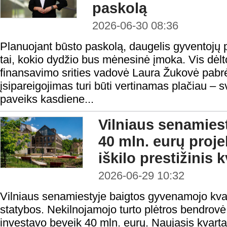
paskolą
2026-06-30 08:36
Planuojant būsto paskolą, daugelis gyventojų p
tai, kokio dydžio bus mėnesinė įmoka. Vis dėl
finansavimo srities vadovė Laura Žukovė pabrė
įsipareigojimas turi būti vertinamas plačiau – sv
paveiks kasdiene...
Vilniaus senamiest
40 mln. eurų proje
iškilo prestižinis 
2026-06-29 10:32
Vilniaus senamiestyje baigtos gyvenamojo kva
statybos. Nekilnojamojo turto plėtros bendrov
investavo beveik 40 mln. eurų. Naujasis kvartalas