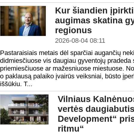
Kur šiandien įpirkt
augimas skatina gy
regionus
2026-08-04 08:11
Pastaraisiais metais dėl sparčiai augančių nek
didmiesčiuose vis daugiau gyventojų pradeda s
priemiesčiuose ar mažesniuose miestuose. Nors
o paklausą palaiko įvairūs veiksniai, būsto į
iššūkiu. T...
Vilniaus Kalnėnuos
vertės daugiabuti
Development“ pris
ritmu“