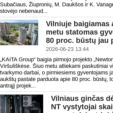
Subačiaus, Žiupronių, M. Daukšos ir K. Vanagėl
stovėjo nebenaud...
Vilniuje baigiamas
metu statomas gyv
80 proc. būstų jau
2026-06-23 13:44
„KAITA Group“ baigia pirmojo projekto „Newton
Viršuliškėse. Šiuo metu atliekami paskutiniai v
tvarkymo darbai, o pirmiesiems gyventojams jau
aukštų pastate parduota apie 80 proc. būstų, to
antrąjį projek...
Vilniaus ginčas d
NT vystytojai ska