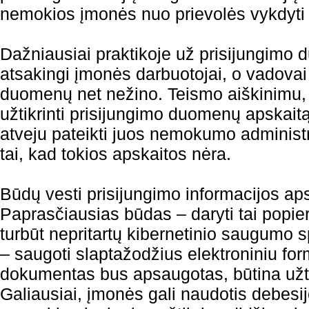
nemokios įmonės nuo prievolės vykdyti 
Dažniausiai praktikoje už prisijungim
atsakingi įmonės darbuotojai, o vadovai 
duomenų net nežino. Teismo aiškinimu, 
užtikrinti prisijungimo duomenų apskai
atveju pateikti juos nemokumo administra
tai, kad tokios apskaitos nėra.
Būdų vesti prisijungimo informacijos aps
Paprasčiausias būdas – daryti tai popier
turbūt nepritartų kibernetinio saugumo s
– saugoti slaptažodžius elektroniniu form
dokumentas bus apsaugotas, būtina užtikri
Galiausiai, įmonės gali naudotis debesi