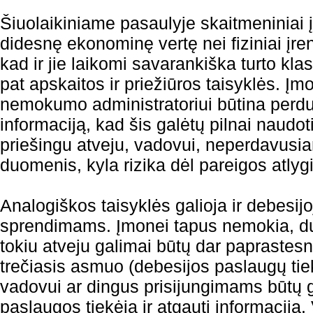
Šiuolaikiniame pasaulyje skaitmeniniai į
didesnę ekonominę vertę nei fiziniai įren
kad ir jie laikomi savarankiška turto kla
pat apskaitos ir priežiūros taisyklės. Į
nemokumo administratoriui būtina perduo
informaciją, kad šis galėtų pilnai naudot
priešingu atveju, vadovui, neperdavusi
duomenis, kyla rizika dėl pareigos atlygi
Analogiškos taisyklės galioja ir debesi
sprendimams. Įmonei tapus nemokia, d
tokiu atveju galimai būtų dar paprastes
trečiasis asmuo (debesijos paslaugų tie
vadovui ar dingus prisijungimams būtų ga
paslaugos tiekėją ir atgauti informaciją. 