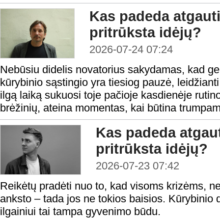
Kas padeda atgauti
pritrūksta idėjų?
2026-07-24 07:24
Nebūsiu didelis novatorius sakydamas, kad ge
kūrybinio sąstingio yra tiesiog pauzė, leidžianti
ilgą laiką sukuosi toje pačioje kasdienėje rutino
brėžinių, ateina momentas, kai būtina trumpam 
Kas padeda atgaut
pritrūksta idėjų?
2026-07-23 07:42
Reikėtų pradėti nuo to, kad visoms krizėms, ne iš
anksto – tada jos ne tokios baisios. Kūrybinio
ilgainiui tai tampa gyvenimo būdu.