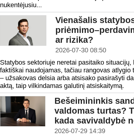
nukentėjusiu...
Vienašalis statybo
priėmimo–perdavi
ar rizika?
2026-07-30 08:50
Statybos sektoriuje neretai pasitaiko situacijų, 
faktiškai naudojamas, tačiau rangovas atlygio t
– užsakovas delsia arba atsisako pasirašyti 
aktą, taip vilkindamas galutinį atsiskaitymą.
Bešeimininkis sandė
valdomas turtas? T
kada savivaldybė ne
2026-07-29 14:39