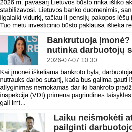
2026 m. pavasarį Lietuvos būsto rinka išliko a
stabilizavosi. Lietuvos banko duomenimis, sando
ilgalaikį vidurkį, tačiau II pensijų pakopos lėšų
Tuo metu investicinio būsto paklausa išlieka rek
Bankrutuoja įmonė? 
nutinka darbuotojų s
2026-07-07 10:30
Kai įmonei iškeliama bankroto byla, darbuotoj
nutrauks darbo sutartį, kada bus galima gauti iš
atlyginimas nemokamas dar iki bankroto pradži
inspekcija (VDI) primena pagrindines taisykles
gali imt...
Laiku neišmokėti at
pailginti darbuoto