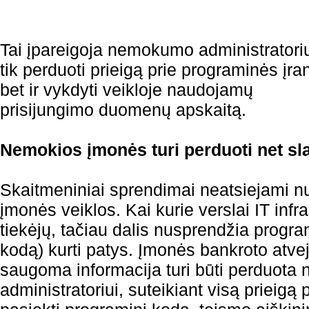
Tai įpareigoja nemokumo administratori
tik perduoti prieigą prie programinės įra
bet ir vykdyti veikloje naudojamų
prisijungimo duomenų apskaitą.
Nemokios įmonės turi perduoti net sl
Skaitmeniniai sprendimai neatsiejami n
įmonės veiklos. Kai kurie verslai IT infr
tiekėjų, tačiau dalis nusprendžia program
kodą) kurti patys. Įmonės bankroto atve
saugoma informacija turi būti perduot
administratoriui, suteikiant visą prieigą