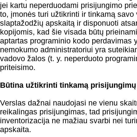
jei kartu neperduodami prisijungimo pr
to, įmonės turi užtikrinti ir tinkamą sav
slaptažodžių apskaitą ir disponuoti at
kopijomis, kad šie visada būtų prieinami
aptartas programinio kodo perdavimas 
nemokumo administratoriui yra suteikiama
vadovo žalos (t. y. neperduoto programi
priteisimo.
Būtina užtikrinti tinkamą prisijungimų
Verslas dažnai naudojasi ne vienu skait
reikalingas prisijungimas, tad prisijungi
inventorizacija ne mažiau svarbi nei turi
apskaita.