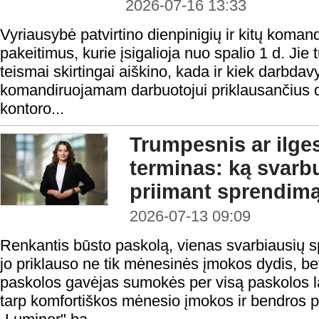
2026-07-16 13:33
Vyriausybė patvirtino dienpinigių ir kitų koma
pakeitimus, kurie įsigalioja nuo spalio 1 d. Jie t
teismai skirtingai aiškino, kada ir kiek darbdav
komandiruojamam darbuotojui priklausančius d
kontoro...
Trumpesnis ar ilge
terminas: ką svarbu
priimant sprendim
2026-07-13 09:09
Renkantis būsto paskolą, vienas svarbiausių 
jo priklauso ne tik mėnesinės įmokos dydis, be
paskolos gavėjas sumokės per visą paskolos la
tarp komfortiškos mėnesio įmokos ir bendros 