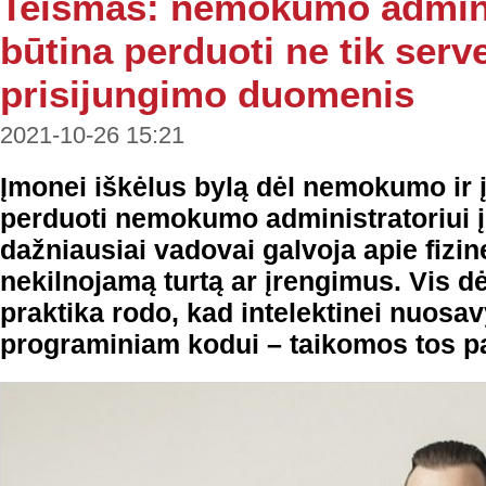
Teismas: nemokumo admini
būtina perduoti ne tik server
prisijungimo duomenis
2021-10-26 15:21
Įmonei iškėlus bylą dėl nemokumo ir 
perduoti nemokumo administratoriui 
dažniausiai vadovai galvoja apie fizin
nekilnojamą turtą ar įrengimus. Vis d
praktika rodo, kad intelektinei nuosav
programiniam kodui – taikomos tos p