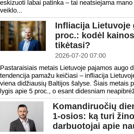
eskizuoti labai patinka – tai neatsiejama mano
veiklo...
Infliacija Lietuvoje 
proc.: kodėl kainos
tikėtasi?
2026-07-20 07:00
Pastaraisiais metais Lietuvoje pajamos augo da
tendencija pamažu keičiasi – infliacija Lietuvoj
viena didžiausių Baltijos šalyse. Šiais metais 
lygis apie 5 proc., o esant didesniam neapibrėžtum
Komandiruočių dien
1-osios: ką turi žino
darbuotojai apie na