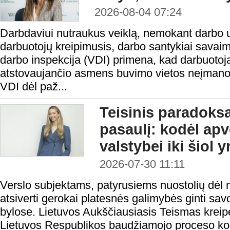
2026-08-04 07:24
Darbdaviui nutraukus veiklą, nemokant darbo 
darbuotojų kreipimusis, darbo santykiai savaim
darbo inspekcija (VDI) primena, kad darbuotoja
atstovaujančio asmens buvimo vietos neįmanoma 
VDI dėl paž...
Teisinis paradoks
pasaulį: kodėl ap
valstybei iki šiol 
2026-07-30 11:11
Verslo subjektams, patyrusiems nuostolių dėl n
atsiverti gerokai platesnės galimybės ginti sa
bylose. Lietuvos Aukščiausiasis Teismas kreipė
Lietuvos Respublikos baudžiamojo proceso ko