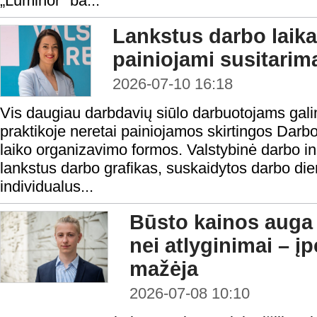
„Luminor" ba...
Lankstus darbo laika
painiojami susitarima
2026-07-10 16:18
Vis daugiau darbdavių siūlo darbuotojams galim
praktikoje neretai painiojamos skirtingos Dar
laiko organizavimo formos. Valstybinė darbo i
lankstus darbo grafikas, suskaidytos darbo die
individualus...
Būsto kainos auga 
nei atlyginimai – 
mažėja
2026-07-08 10:10