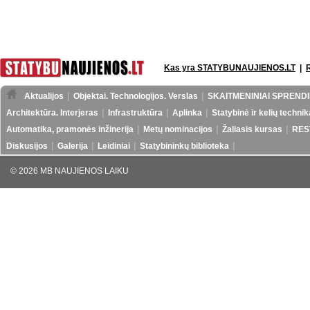
Kas yra STATYBUNAUJIENOS.LT
|
Aktualijos
Objektai. Technologijos. Verslas
SKAITMENINIAI SPRENDI
Architektūra. Interjeras
Infrastruktūra
Aplinka
Statybinė ir kelių technik
Automatika, pramonės inžinerija
Metų nominacijos
Žaliasis kursas
RES
Diskusijos
Galerija
Leidiniai
Statybininkų biblioteka
© 2026 MB NAUJIENOS LAIKU