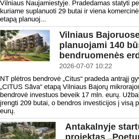
Vilniaus Naujamiestyje. Pradedamas statyti p
kuriame suplanuoti 29 butai ir viena komercinė 
etapą planuoj...
Vilniaus Bajoruose
planuojami 140 būs
bendruomenės er
2026-07-07 10:22
NT plėtros bendrovė „Citus“ pradeda antrąjį 
„CITUS Sãva“ etapą Vilniaus Bajorų mikrorajon
bendrovė investuos beveik 17 mln. eurų. Užbai
įrengti 209 butai, o bendros investicijos į visą
eurų.
Antakalnyje start
projektas „Poetu