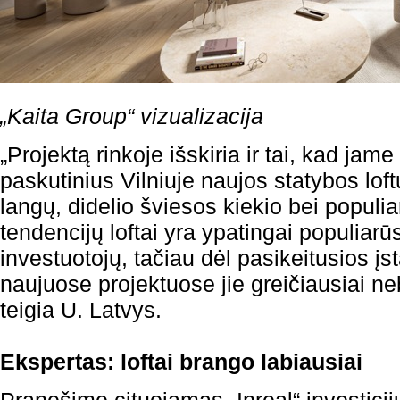
„Kaita Group“ vizualizacija
„Projektą rinkoje išskiria ir tai, kad ja
paskutinius Vilniuje naujos statybos loft
langų, didelio šviesos kiekio bei populia
tendencijų loftai yra ypatingai populiar
investuotojų, tačiau dėl pasikeitusios į
naujuose projektuose jie greičiausiai n
teigia U. Latvys.
Ekspertas: loftai brango labiausiai