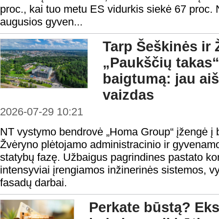
proc., kai tuo metu ES vidurkis siekė 67 proc. N
augusios gyven...
Tarp Šeškinės ir 
„Paukščių takas“
baigtumą: jau aiš
vaizdas
2026-07-29 10:21
NT vystymo bendrovė „Homa Group“ įžengė į b
Žvėryno plėtojamo administracinio ir gyvenamo
statybų fazę. Užbaigus pagrindines pastato ko
intensyviai įrengiamos inžinerinės sistemos, v
fasadų darbai.
Perkate būstą? Eksp