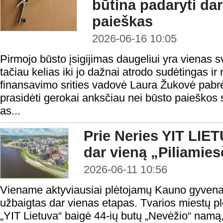
būtina padaryti da
paieškas
2026-06-16 10:05
Pirmojo būsto įsigijimas daugeliui yra vienas sv
tačiau kelias iki jo dažnai atrodo sudėtingas i
finansavimo srities vadovė Laura Žukovė pabrė
prasidėti gerokai anksčiau nei būsto paieškos
as...
Prie Neries YIT LIET
dar vieną „Piliamie
2026-06-11 10:56
Viename aktyviausiai plėtojamų Kauno gyvenam
užbaigtas dar vienas etapas. Tvarios miestų pl
„YIT Lietuva“ baigė 44-ių butų „Nevėžio“ namą,