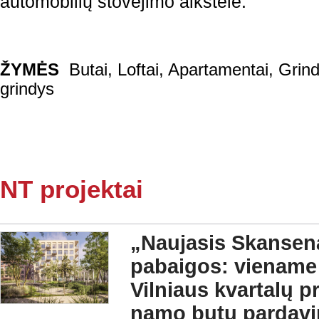
automobilių stovėjimo aikštelė.
ŽYMĖS
Butai
,
Loftai
,
Apartamentai
,
Grind
grindys
NT projektai
„Naujasis Skansena
pabaigos: viename
Vilniaus kvartalų 
namo butų pardavi