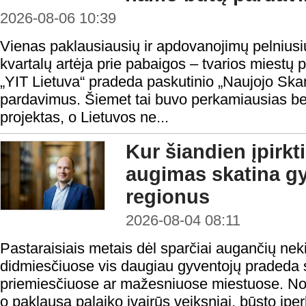
2026-08-06 10:39
Vienas paklausiausių ir apdovanojimų pelnius
kvartalų artėja prie pabaigos – tvarios miestų 
„YIT Lietuva“ pradeda paskutinio „Naujojo Sk
pardavimus. Šiemet tai buvo perkamiausias 
projektas, o Lietuvos ne...
Kur šiandien įpirkt
augimas skatina gy
regionus
2026-08-04 08:11
Pastaraisiais metais dėl sparčiai augančių nek
didmiesčiuose vis daugiau gyventojų pradeda s
priemiesčiuose ar mažesniuose miestuose. Nors
o paklausą palaiko įvairūs veiksniai, būsto į