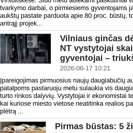
Viršuliškėse. Šiuo metu atliekami paskutiniai v
tvarkymo darbai, o pirmiesiems gyventojams jau
aukštų pastate parduota apie 80 proc. būstų, to
antrąjį projek...
Vilniaus ginčas d
NT vystytojai ska
gyventojai – triu
2026-06-17 10:21
Įpareigojimas pirmuosius naujų daugiabučių a
patalpoms pastaruoju metu sulaukia vis daugiau
turto rinkos dalyvių. Vystytojai ir ekonomistai 
kai kuriose miesto vietose neatitinka realios 
plėtrą ...
Pirmas būstas: 5 ž