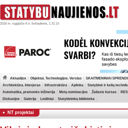
2026 m. rugpjūčio 8 d. šeštadienis, 1:31:15
Aktualijos
Objektai. Technologijos. Verslas
SKAITMENINIAI SPRENDI
Architektūra. Interjeras
Infrastruktūra
Aplinka
Statybinė ir kelių technik
Automatika, pramonės inžinerija
Metų nominacijos
Žaliasis kursas
RES
Diskusijos
Galerija
Leidiniai
Statybininkų biblioteka
NT projektai