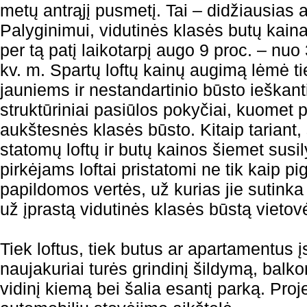
metų antrąjį pusmetį. Tai – didžiausias
Palyginimui, vidutinės klasės butų kaina t
per tą patį laikotarpį augo 9 proc. – nuo 
kv. m. Spartų loftų kainų augimą lėmė t
jauniems ir nestandartinio būsto ieškant
struktūriniai pasiūlos pokyčiai, kuomet pir
aukštesnės klasės būsto. Kitaip tariant,
statomų loftų ir butų kainos šiemet susil
pirkėjams loftai pristatomi ne tik kaip pi
papildomos vertės, už kurias jie sutinka 
už įprastą vidutinės klasės būstą vietov
Tiek loftus, tiek butus ar apartamentus į
naujakuriai turės grindinį šildymą, balko
vidinį kiemą bei šalia esantį parką. Pro