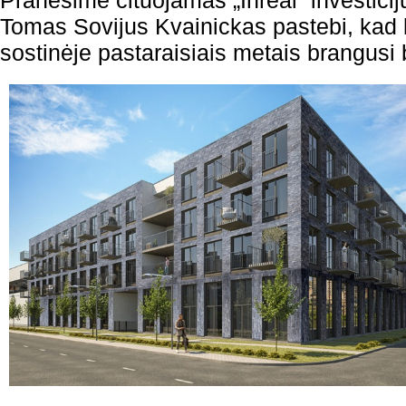
Pranešime cituojamas „Inreal“ investicij
Tomas Sovijus Kvainickas pastebi, kad lo
sostinėje pastaraisiais metais brangusi 