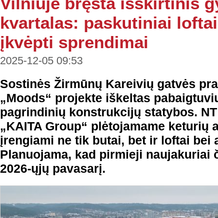
Vilniuje bręsta išskirtinis
kvartalas: paskutiniai lofta
įkvėpti sprendimai
2025-12-05 09:53
Sostinės Žirmūnų Kareivių gatvės p
„Moods“ projekte iškeltas pabaigtuvių
pagrindinių konstrukcijų statybos. N
„KAITA Group“ plėtojamame keturių a
įrengiami ne tik butai, bet ir loftai be
Planuojama, kad pirmieji naujakuriai či
2026-ųjų pavasarį.