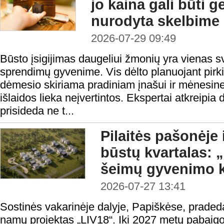
jo kaina gali būti 
nurodyta skelbime
2026-07-29 09:49
Būsto įsigijimas daugeliui žmonių yra vienas s
sprendimų gyvenime. Vis dėlto planuojant pirk
dėmesio skiriama pradiniam įnašui ir mėnesine
išlaidos lieka neįvertintos. Ekspertai atkreipia
prisideda ne t...
Pilaitės pašonėje 
būstų kvartalas: 
šeimų gyvenimo 
2026-07-27 13:41
Sostinės vakarinėje dalyje, Papiškėse, prad
namų projektas „LIV18“. Iki 2027 metų pabaigo