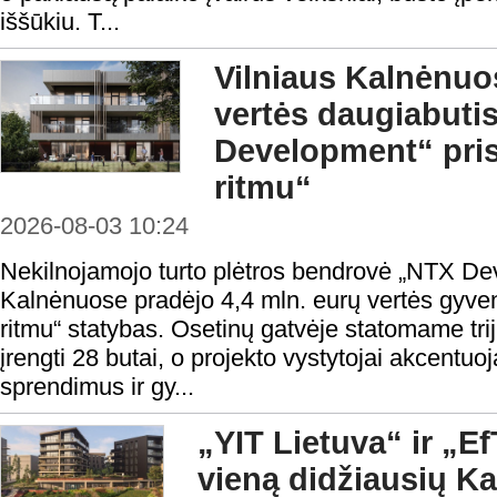
iššūkiu. T...
Vilniaus Kalnėnuos
vertės daugiabuti
Development“ pris
ritmu“
2026-08-03 10:24
Nekilnojamojo turto plėtros bendrovė „NTX De
Kalnėnuose pradėjo 4,4 mln. eurų vertės gyve
ritmu“ statybas. Osetinų gatvėje statomame tri
įrengti 28 butai, o projekto vystytojai akcentuoj
sprendimus ir gy...
„YIT Lietuva“ ir „E
vieną didžiausių 