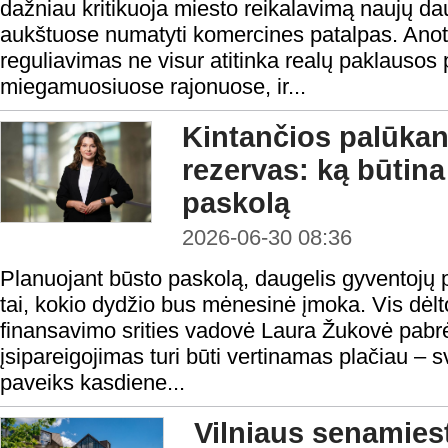
dažniau kritikuoja miesto reikalavimą naujų d
aukštuose numatyti komercines patalpas. Anot 
reguliavimas ne visur atitinka realų paklausos 
miegamuosiuose rajonuose, ir...
Kintančios palūkano
rezervas: ką būtina
paskolą
2026-06-30 08:36
Planuojant būsto paskolą, daugelis gyventojų p
tai, kokio dydžio bus mėnesinė įmoka. Vis dėl
finansavimo srities vadovė Laura Žukovė pabrė
įsipareigojimas turi būti vertinamas plačiau – sv
paveiks kasdiene...
Vilniaus senamiest