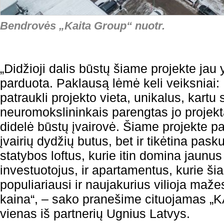
Bendrovės „Kaita Group“ nuotr.
„Didžioji dalis būstų šiame projekte jau 
parduota. Paklausą lėmė keli veiksniai:
patraukli projekto vieta, unikalus, kartu 
neuromokslininkais parengtas jo projekt
didelė būstų įvairovė. Šiame projekte pa
įvairių dydžių butus, bet ir tikėtina pask
statybos loftus, kurie itin domina jaunu
investuotojus, ir apartamentus, kurie ši
populiariausi ir naujakurius vilioja maže
kaina“, – sako pranešime cituojamas „
vienas iš partnerių Ugnius Latvys.