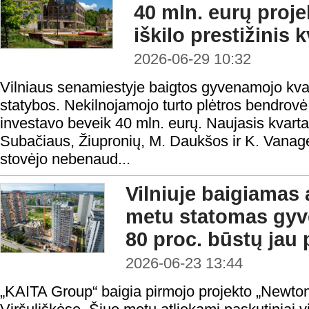
40 mln. eurų proje
iškilo prestižinis 
2026-06-29 10:32
Vilniaus senamiestyje baigtos gyvenamojo kva
statybos. Nekilnojamojo turto plėtros bendrov
investavo beveik 40 mln. eurų. Naujasis kvartalas
Subačiaus, Žiupronių, M. Daukšos ir K. Vanagėl
stovėjo nebenaud...
Vilniuje baigiamas
metu statomas gyv
80 proc. būstų jau
2026-06-23 13:44
„KAITA Group“ baigia pirmojo projekto „Newton