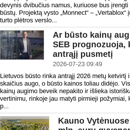
devynis dvibučius namus, kuriuose bus įrengti 
būstų. Projektą vysto „Monnect“ – „Vertablox“
turto plėtros verslo...
Ar būsto kainų aug
SEB prognozuoja, k
antrąjį pusmetį
2026-07-23 09:49
Lietuvos būsto rinka antrąjį 2026 metų ketvirtį 
skaičius augo, o būsto kainos toliau didėjo. Vis
kainų augimo beveik nepakito ir išlieka istoriš
vertinimu, rinkoje jau matyti pirmieji požymiai,
p...
Kauno Vytėnuose