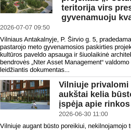
teritorija virs pre
gyvenamuoju kva
2026-07-07 09:50
Vilniaus Antakalnyje, P. Širvio g. 5, pradeda
pastarojo meto gyvenamosios paskirties proje
kultūros paveldo apsauga ir šiuolaikinė archite
bendrovės „Nter Asset Management“ valdomo fo
leidžiantis dokumentas...
Vilniuje privalomi
aukštai kelia būst
įspėja apie rinko
2026-06-30 11:00
Vilniuje augant būsto poreikiui, nekilnojamojo t