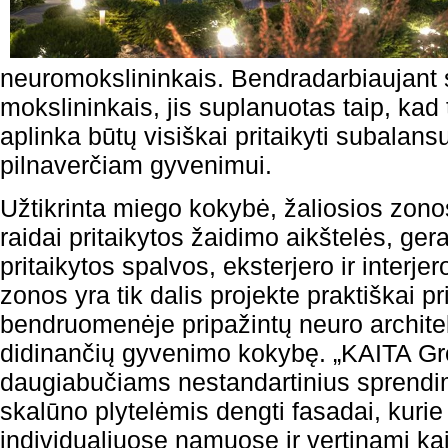
neuromokslininkais. Bendradarbiaujant s
mokslininkais, jis suplanuotas taip, kad t
aplinka būtų visiškai pritaikyti subalan
pilnaverčiam gyvenimui.
Užtikrinta miego kokybė, žaliosios zono
raidai pritaikytos žaidimo aikštelės, ger
pritaikytos spalvos, eksterjero ir interje
zonos yra tik dalis projekte praktiškai p
bendruomenėje pripažintų neuro archite
didinančių gyvenimo kokybę. „KAITA Grou
daugiabučiams nestandartinius sprend
skalūno plytelėmis dengti fasadai, kuri
individualiuose namuose ir vertinami k