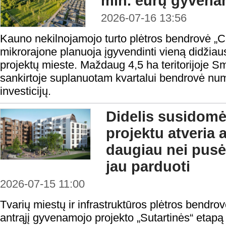
mln. eurų gyvena
2026-07-16 13:56
Kauno nekilnojamojo turto plėtros bendrovė „
mikrorajone planuoja įgyvendinti vieną didžia
projektų mieste. Maždaug 4,5 ha teritorijoje Smi
sankirtoje suplanuotam kvartalui bendrovė numa
investicijų.
Didelis susidomė
projektu atveria a
daugiau nei pusė
jau parduoti
2026-07-15 11:00
Tvarių miestų ir infrastruktūros plėtros bendro
antrąjį gyvenamojo projekto „Sutartinės“ etapą