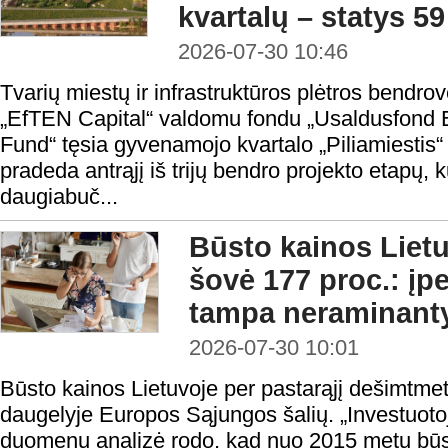
kvartalų – statys 5
2026-07-30 10:46
Tvarių miestų ir infrastruktūros plėtros bendrov
„EfTEN Capital“ valdomu fondu „Usaldusfond 
Fund“ tęsia gyvenamojo kvartalo „Piliamiestis“
pradeda antrąjį iš trijų bendro projekto etapų,
daugiabuč...
Būsto kainos Liet
šovė 177 proc.: į
tampa neraminant
2026-07-30 10:01
Būsto kainos Lietuvoje per pastarąjį dešimtmet
daugelyje Europos Sąjungos šalių. „Investuotojui
duomenų analizė rodo, kad nuo 2015 metų būs