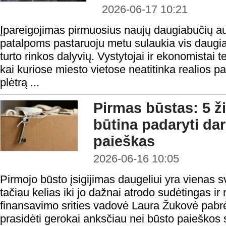
2026-06-17 10:21
Įpareigojimas pirmuosius naujų daugiabučių a
patalpoms pastaruoju metu sulaukia vis daugiau
turto rinkos dalyvių. Vystytojai ir ekonomistai 
kai kuriose miesto vietose neatitinka realios 
plėtrą ...
Pirmas būstas: 5 ž
būtina padaryti da
paieškas
2026-06-16 10:05
Pirmojo būsto įsigijimas daugeliui yra vienas sv
tačiau kelias iki jo dažnai atrodo sudėtingas i
finansavimo srities vadovė Laura Žukovė pabrė
prasidėti gerokai anksčiau nei būsto paieškos