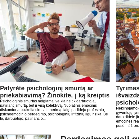
Patyrėte psichologinį smurtą ar
Tyrimas
priekabiavimą? Žinokite, į ką kreiptis
išvaizda
Psichologinis smurtas neigiamai veikia ne tik darbuotoją,
psichol
patiriantį smurtą, bet ir visą kolektyvą. Nuolatinis emocinis
Nekilnojamojo
diskomfortas sukelia stresą ir nerimą, taigi padidėja profesinio,
gyventojų tyri
psichoemocinio perdegimo, psichologinių ir fizinių ligų rizika. Be
daro didelę įt
to, darbuotojo, patiriančio...
emocines reak
pusė – 51 proc