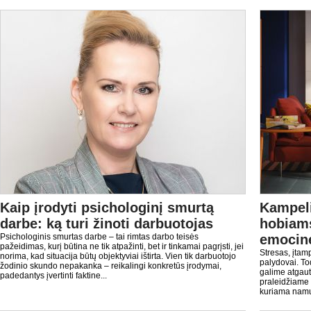
Kaip įrodyti psichologinį smurtą
Kampeli
darbe: ką turi žinoti darbuotojas
hobiams
Psichologinis smurtas darbe – tai rimtas darbo teisės
emocin
pažeidimas, kurį būtina ne tik atpažinti, bet ir tinkamai pagrįsti, jei
Stresas, įtam
norima, kad situacija būtų objektyviai ištirta. Vien tik darbuotojo
palydovai. To
žodinio skundo nepakanka – reikalingi konkretūs įrodymai,
galime atgaut
padedantys įvertinti faktine...
praleidžiame
kuriama namų a