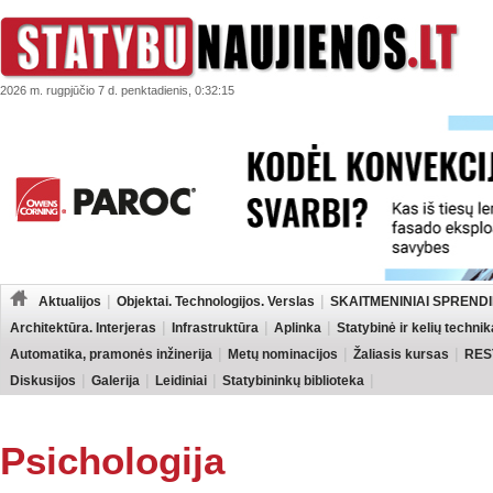
2026 m. rugpjūčio 7 d. penktadienis, 0:32:15
Aktualijos
Objektai. Technologijos. Verslas
SKAITMENINIAI SPRENDI
Architektūra. Interjeras
Infrastruktūra
Aplinka
Statybinė ir kelių technik
Automatika, pramonės inžinerija
Metų nominacijos
Žaliasis kursas
RES
Diskusijos
Galerija
Leidiniai
Statybininkų biblioteka
Psichologija