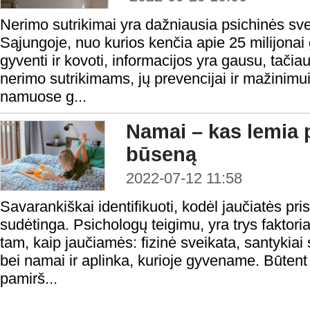
Nerimo sutrikimai yra dažniausia psichinės sv
Sąjungoje, nuo kurios kenčia apie 25 milijonai
gyventi ir kovoti, informacijos yra gausu, tačiau
nerimo sutrikimams, jų prevencijai ir mažinimui 
namuose g...
Namai – kas lemia 
būseną
2022-07-12 11:58
Savarankiškai identifikuoti, kodėl jaučiatės pri
sudėtinga. Psichologų teigimu, yra trys faktoria
tam, kaip jaučiamės: fizinė sveikata, santykia
bei namai ir aplinka, kurioje gyvename. Būtent
pamirš...