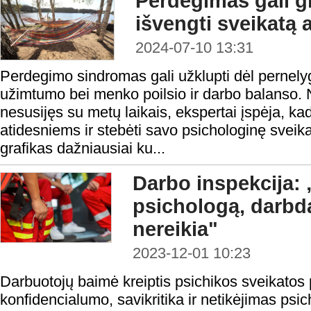
Perdegimas gali gr
išvengti sveikatą 
2024-07-10 13:31
Perdegimo sindromas gali užklupti dėl pernelyg
užimtumo bei menko poilsio ir darbo balanso.
nesusijęs su metų laikais, ekspertai įspėja, kad
atidesniems ir stebėti savo psichologinę sveik
grafikas dažniausiai ku...
Darbo inspekcija: 
psichologą, darbdav
nereikia"
2023-12-01 10:23
Darbuotojų baimė kreiptis psichikos sveikatos
konfidencialumo, savikritika ir netikėjimas ps