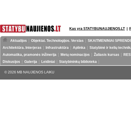
Kas yra STATYBUNAUJIENOS.LT
|
Aktualijos
Objektai. Technologijos. Verslas
SKAITMENINIAI SPRENDI
Architektūra. Interjeras
Infrastruktūra
Aplinka
Statybinė ir kelių technik
Automatika, pramonės inžinerija
Metų nominacijos
Žaliasis kursas
RES
Diskusijos
Galerija
Leidiniai
Statybininkų biblioteka
© 2026 MB NAUJIENOS LAIKU