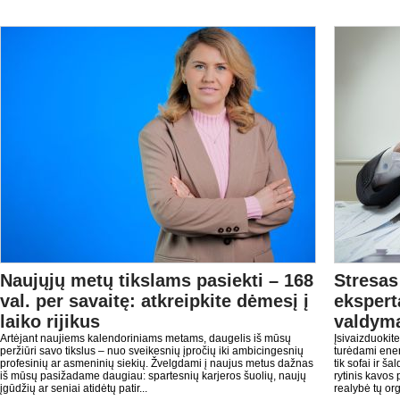
Naujųjų metų tikslams pasiekti – 168
Stresas
val. per savaitę: atkreipkite dėmesį į
eksperta
laiko rijikus
valdym
Artėjant naujiems kalendoriniams metams, daugelis iš mūsų
Įsivaizduokit
peržiūri savo tikslus – nuo sveikesnių įpročių iki ambicingesnių
turėdami ene
profesinių ar asmeninių siekių. Žvelgdami į naujus metus dažnas
tik sofai ir š
iš mūsų pasižadame daugiau: spartesnių karjeros šuolių, naujų
rytinis kavos 
įgūdžių ar seniai atidėtų patir...
realybė tų org