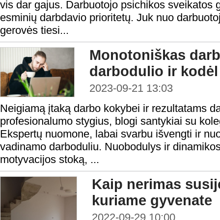
vis dar gajus. Darbuotojo psichikos sveikatos g
esminių darbdavio prioritetų. Juk nuo darbuoto
gerovės tiesi...
Monotoniškas darba
darbodulio ir kodėl
2023-09-21 13:03
Neigiamą įtaką darbo kokybei ir rezultatams d
profesionalumo stygius, blogi santykiai su kole
Ekspertų nuomone, labai svarbu išvengti ir nu
vadinamo darboduliu. Nuobodulys ir dinamikos 
motyvacijos stoką, ...
Kaip nerimas susij
kuriame gyvenate
2022-09-29 10:00