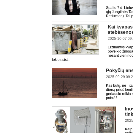
Spalio 7 d. Lietu
ąją Jungtinės Ta
Reduction). Tai p
Kai kvapas
stebėsenos
2025-10-07 09
Erzinantys kvap
poveikio žmogaus
nesant vieningo
tokios sist...
Pokyčių ener
2025-09-29 09:
Kas būtų, jei Tit
dieną prieš lemti
geriausio reikia 
pabrėž...
Ino
tin
2025
Kaip 