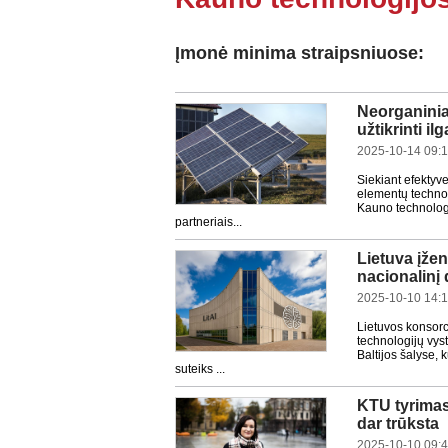
Įmonė minima straipsniuose:
Neorganiniai
užtikrinti i
2025-10-14 09:
Siekiant efektyv
elementų technolo
Kauno technologi
partneriais...
Lietuva įžen
nacionalinį 
2025-10-10 14:
Lietuvos konsorc
technologijų vyst
Baltijos šalyse, 
suteiks ...
KTU tyrimas
dar trūksta
2025-10-10 09: