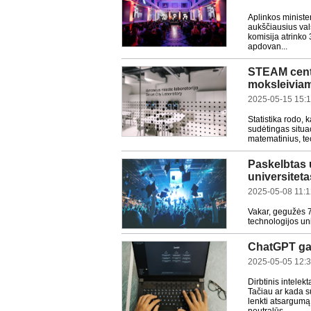
Aplinkos minister
aukščiausius vals
komisija atrinko 
apdovan...
STEAM centr
moksleiviams
2025-05-15 15:
Statistika rodo, 
sudėtingas situac
matematinius, tec
Paskelbtas u
universiteta
2025-05-08 11:1
Vakar, gegužės 7
technologijos uni
ChatGPT gali
2025-05-05 12:
Dirbtinis intele
Tačiau ar kada s
lenkti atsargumą,