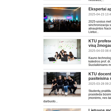
neutralūs,...
Ekspertai ap
2025-04-23 13:
2025-uosius metu
sinchronizacija s
atnaujintos Naci
Lietuv...
KTU profesor
visą žmoga
2025-04-03 08:
Kauno technologi
katedros prof. dr
šiuolaikiniams m
KTU docentė:
pasiteisina 
2025-03-28 09:
Studentų praktik
prasideda būsimo 
įmonėms, nes tai 
darbuoto...
Lietuvos mo