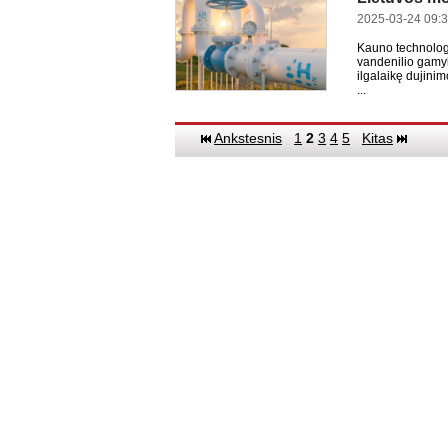
2025-03-24 09:
Kauno technologij
vandenilio gamybo
ilgalaikę dujini
...
Ankstesnis
1
2
3
4
5
Kitas