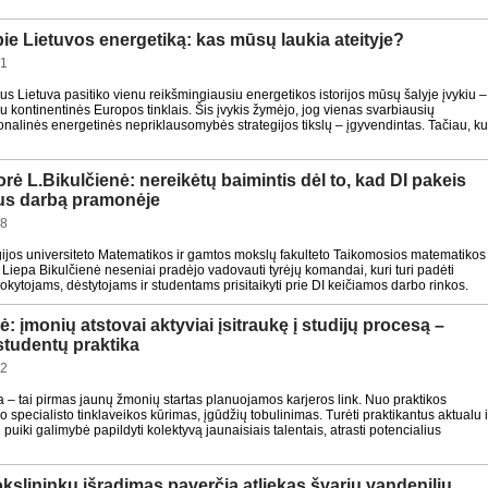
ie Lietuvos energetiką: kas mūsų laukia ateityje?
41
s Lietuva pasitiko vienu reikšmingiausiu energetikos istorijos mūsų šalyje įvykiu –
u kontinentinės Europos tinklais. Šis įvykis žymėjo, jog vienas svarbiausių
onalinės energetinės nepriklausomybės strategijos tikslų – įgyvendintas. Tačiau, ku
ė L.Bikulčienė: nereikėtų baimintis dėl to, kad DI pakeis
us darbą pramonėje
48
jos universiteto Matematikos ir gamtos mokslų fakulteto Taikomosios matematikos
. Liepa Bikulčienė neseniai pradėjo vadovauti tyrėjų komandai, kuri turi padėti
okytojams, dėstytojams ir studentams prisitaikyti prie DI keičiamos darbo rinkos.
 įmonių atstovai aktyviai įsitraukę į studijų procesą –
studentų praktika
22
a – tai pirmas jaunų žmonių startas planuojamos karjeros link. Nuo praktikos
specialisto tinklaveikos kūrimas, įgūdžių tobulinimas. Turėti praktikantus aktualu i
puiki galimybė papildyti kolektyvą jaunaisiais talentais, atrasti potencialius
kslininkų išradimas paverčia atliekas švariu vandeniliu