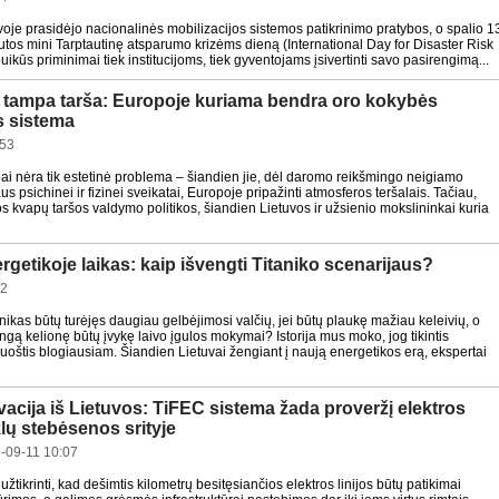
voje prasidėjo nacionalinės mobilizacijos sistemos patikrinimo pratybos, o spalio 1
utos mini Tarptautinę atsparumo krizėms dieną (International Day for Disaster Risk
uikūs priminimai tiek institucijoms, tiek gyventojams įsivertinti savo pasirengimą...
 tampa tarša: Europoje kuriama bendra oro kokybės
 sistema
:53
ai nėra tik estetinė problema – šiandien jie, dėl daromo reikšmingo neigiamo
 psichinei ir fizinei sveikatai, Europoje pripažinti atmosferos teršalais. Tačiau,
s kvapų taršos valdymo politikos, šiandien Lietuvos ir užsienio mokslininkai kuria
getikoje laikas: kaip išvengti Titaniko scenarijaus?
22
anikas būtų turėjęs daugiau gelbėjimosi valčių, jei būtų plaukę mažiau keleivių, o
ngą kelionę būtų įvykę laivo įgulos mokymai? Istorija mus moko, jog tikintis
ruoštis blogiausiam. Šiandien Lietuvai žengiant į naują energetikos erą, ekspertai
vacija iš Lietuvos: TiFEC sistema žada proveržį elektros
klų stebėsenos srityje
-09-11 10:07
užtikrinti, kad dešimtis kilometrų besitęsiančios elektros linijos būtų patikimai