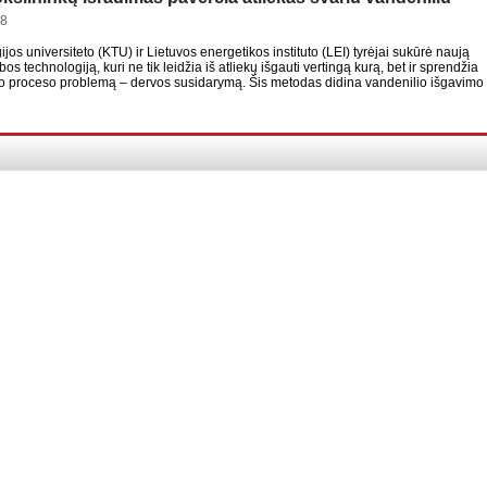
38
os universiteto (KTU) ir Lietuvos energetikos instituto (LEI) tyrėjai sukūrė naują
s technologiją, kuri ne tik leidžia iš atliekų išgauti vertingą kurą, bet ir sprendžia
mo proceso problemą – dervos susidarymą. Šis metodas didina vandenilio išgavimo