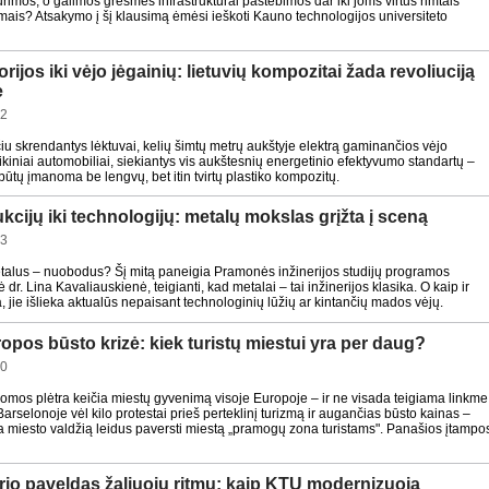
ūrimos, o galimos grėsmės infrastruktūrai pastebimos dar iki joms virtus rimtais
mais? Atsakymo į šį klausimą ėmėsi ieškoti Kauno technologijos universiteto
rijos iki vėjo jėgainių: lietuvių kompozitai žada revoliuciją
e
32
čiu skrendantys lėktuvai, kelių šimtų metrų aukštyje elektrą gaminančios vėjo
aikiniai automobiliai, siekiantys vis aukštesnių energetinio efektyvumo standartų –
 būtų įmanoma be lengvų, bet itin tvirtų plastiko kompozitų.
cijų iki technologijų: metalų mokslas grįžta į sceną
03
talus – nuobodus? Šį mitą paneigia Pramonės inžinerijos studijų programos
 dr. Lina Kavaliauskienė, teigianti, kad metalai – tai inžinerijos klasika. O kaip ir
, jie išlieka aktualūs nepaisant technologinių lūžių ar kintančių mados vėjų.
ropos būsto krizė: kiek turistų miestui yra per daug?
00
mos plėtra keičia miestų gyvenimą visoje Europoje – ir ne visada teigiama linkme
rselonoje vėl kilo protestai prieš perteklinį turizmą ir augančias būsto kainas –
na miesto valdžią leidus paversti miestą „pramogų zona turistams". Panašios įtampo
io paveldas žaliuoju ritmu: kaip KTU modernizuoja