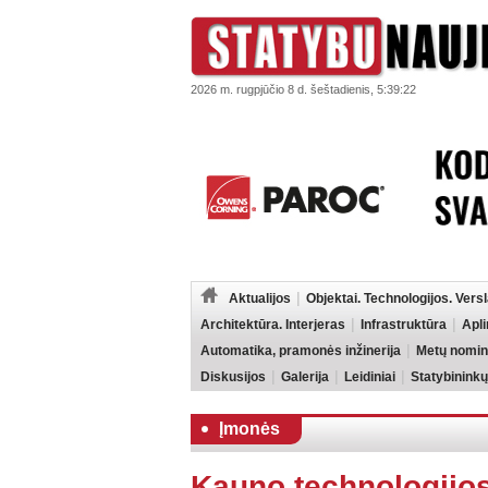
2026 m. rugpjūčio 8 d. šeštadienis, 5:39:22
Aktualijos
Objektai. Technologijos. Vers
Architektūra. Interjeras
Infrastruktūra
Apl
Automatika, pramonės inžinerija
Metų nomin
Diskusijos
Galerija
Leidiniai
Statybininkų
Įmonės
Kauno technologijos