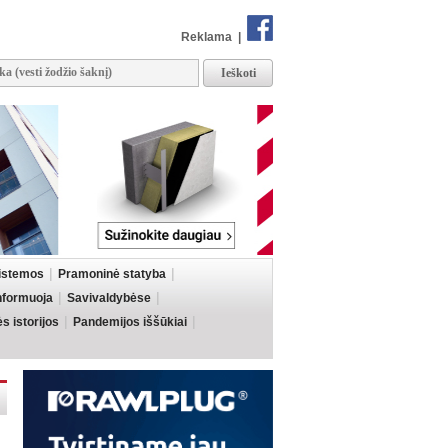
Reklama
|
sistemos
Pramoninė statyba
informuoja
Savivaldybėse
 istorijos
Pandemijos iššūkiai