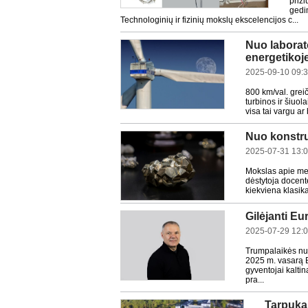
priži
gedi
Technologinių ir fizinių mokslų ekscelencijos c...
Nuo laborato
energetikoj
2025-09-10 09:
800 km/val. grei
turbinos ir šiuol
visa tai vargu ar
Nuo konstruk
2025-07-31 13:
Mokslas apie me
dėstytoja docentė
kiekviena klasika
Gilėjanti Eu
2025-07-29 12:
Trumpalaikės nuo
2025 m. vasarą Ba
gyventojai kalti
pra...
Tarpukar