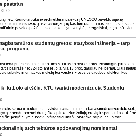
us pastatus
 09:02
orą metų Kauno tarpukario architektūrai patekus į UNESCO paveldo sąrašą
uniečių ir miesto svečių akys atsigręžė į jų kasdien praeinamus istorinius pastatus.
kultūrinio paveldo požiūriu tokie pastatai yra vertybė, energetiškai jie gali būti vieni
gistrantūros studentų gretos: statybos inžinerija – tarp
sių programų
48
sideda priėmimo į magistrantūros studijas antrasis etapas. Pasibaigus pirmajam
utartis pasirašė net 724 stojantieji, o tai yra 18 proc. daugiau nei pernai. Šiais metai
io sulaukė informatikos mokslų bei verslo ir viešosios vadybos, elektronikos,
iki futbolo aikščių: KTU tvariai modernizuoja Studentų
19
stelis sparčiai modernėja – vykdomi atnaujinimo darbai atspindi universiteto siekį
vatyvią ir bendruomenei draugišką aplinką. Nuo žaliųjų erdvių ir sporto infrastruktūro
isi šie pokyčiai yra nuoseklūs žingsniai link šiuolaikiško, tarptautinius stan...
acionalinių architektūros apdovanojimų nominantai
30