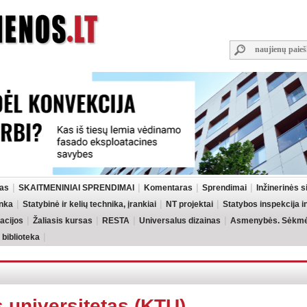
las
SKAITMENINIAI SPRENDIMAI
Komentaras
Sprendimai
Inžinerinės 
inka
Statybinė ir kelių technika, įrankiai
NT projektai
Statybos inspekcija 
acijos
Žaliasis kursas
RESTA
Universalus dizainas
Asmenybės. Sėkmės
 biblioteka
 universitetas (KTU),