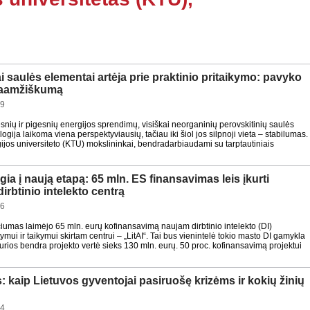
 saulės elementai artėja prie praktinio pritaikymo: pavyko
lgaamžiškumą
19
esnių ir pigesnių energijos sprendimų, visiškai neorganinių perovskitinių saulės
gija laikoma viena perspektyviausių, tačiau iki šiol jos silpnoji vieta – stabilumas.
jos universiteto (KTU) mokslininkai, bendradarbiaudami su tarptautiniais
gia į naują etapą: 65 mln. ES finansavimas leis įkurti
dirbtinio intelekto centrą
16
iumas laimėjo 65 mln. eurų kofinansavimą naujam dirbtinio intelekto (DI)
ymui ir taikymui skirtam centrui – „LitAI“. Tai bus vienintelė tokio masto DI gamykla
kurios bendra projekto vertė sieks 130 mln. eurų. 50 proc. kofinansavimą projektui
: kaip Lietuvos gyventojai pasiruošę krizėms ir kokių žinių
44