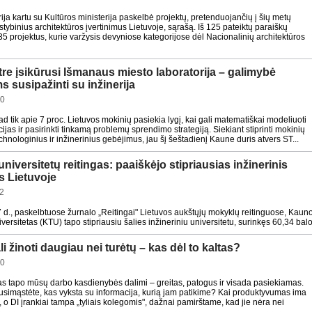
ija kartu su Kultūros ministerija paskelbė projektų, pretenduojančių į šių metų
tybinius architektūros įvertinimus Lietuvoje, sąrašą. Iš 125 pateiktų paraiškų
35 projektus, kurie varžysis devyniose kategorijose dėl Nacionalinių architektūros
e įsikūrusi Išmanaus miesto laboratorija – galimybė
 susipažinti su inžinerija
10
kad tik apie 7 proc. Lietuvos mokinių pasiekia lygį, kai gali matematiškai modeliuoti
ijas ir pasirinkti tinkamą problemų sprendimo strategiją. Siekiant stiprinti mokinių
hnologinius ir inžinerinius gebėjimus, jau šį šeštadienį Kaune duris atvers ST...
niversitetų reitingas: paaiškėjo stipriausias inžinerinis
s Lietuvoje
2
 d., paskelbtuose žurnalo „Reitingai" Lietuvos aukštųjų mokyklų reitinguose, Kaun
versitetas (KTU) tapo stipriausiu šalies inžineriniu universitetu, surinkęs 60,34 balo
 žinoti daugiau nei turėtų – kas dėl to kaltas?
30
ktas tapo mūsų darbo kasdienybės dalimi – greitas, patogus ir visada pasiekiamas.
usimąstėte, kas vyksta su informacija, kurią jam patikime? Kai produktyvumas ima
 o DI įrankiai tampa „tyliais kolegomis", dažnai pamirštame, kad jie nėra nei