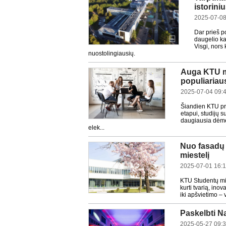
istorini
2025-07-08
Dar prieš p
daugelio ka
Visgi, nors 
nuostolingiausių.
Auga KTU ma
populiariau
2025-07-04 09:
Šiandien KTU pra
etapui, studijų s
daugiausia dėmes
elek...
Nuo fasadų 
miestelį
2025-07-01 16:
KTU Studentų mie
kurti tvarią, ino
iki apšvietimo – v
Paskelbti N
2025-05-27 09: