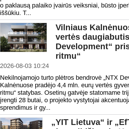
o paklausą palaiko įvairūs veiksniai, būsto į
iššūkiu. T...
Vilniaus Kalnėnuos
vertės daugiabuti
Development“ pris
ritmu“
2026-08-03 10:24
Nekilnojamojo turto plėtros bendrovė „NTX De
Kalnėnuose pradėjo 4,4 mln. eurų vertės gyve
ritmu“ statybas. Osetinų gatvėje statomame tri
įrengti 28 butai, o projekto vystytojai akcentuoj
sprendimus ir gy...
„YIT Lietuva“ ir „E