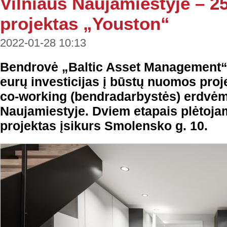
Vilniaus Naujamiestyje – 
projektas „Youston“
2022-01-28 10:13
Bendrovė „Baltic Asset Management“
eurų investicijas į būstų nuomos proj
co-working (bendradarbystės) erdvėm
Naujamiestyje. Dviem etapais plėtoj
projektas įsikurs Smolensko g. 10.