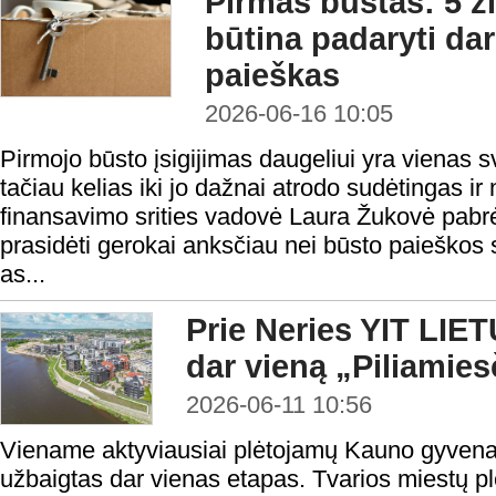
Pirmas būstas: 5 ž
būtina padaryti da
paieškas
2026-06-16 10:05
Pirmojo būsto įsigijimas daugeliui yra vienas sv
tačiau kelias iki jo dažnai atrodo sudėtingas i
finansavimo srities vadovė Laura Žukovė pabrė
prasidėti gerokai anksčiau nei būsto paieškos
as...
Prie Neries YIT LIET
dar vieną „Piliamie
2026-06-11 10:56
Viename aktyviausiai plėtojamų Kauno gyvenam
užbaigtas dar vienas etapas. Tvarios miestų pl