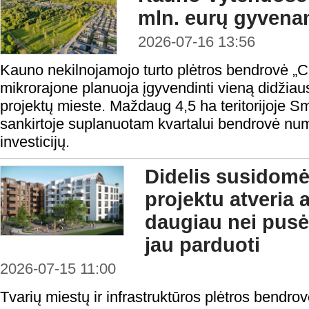
mln. eurų gyvena
2026-07-16 13:56
Kauno nekilnojamojo turto plėtros bendrovė „
mikrorajone planuoja įgyvendinti vieną didžia
projektų mieste. Maždaug 4,5 ha teritorijoje Smi
sankirtoje suplanuotam kvartalui bendrovė numa
investicijų.
Didelis susidomė
projektu atveria a
daugiau nei pusė
jau parduoti
2026-07-15 11:00
Tvarių miestų ir infrastruktūros plėtros bendro