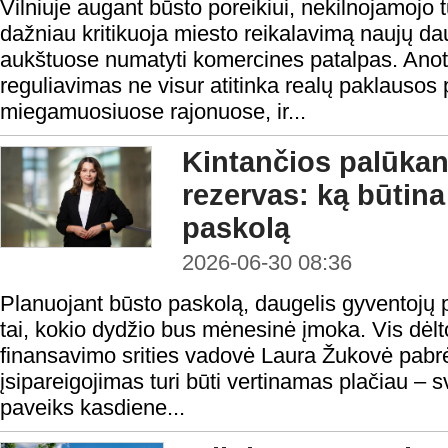
Vilniuje augant būsto poreikiui, nekilnojamojo t
dažniau kritikuoja miesto reikalavimą naujų d
aukštuose numatyti komercines patalpas. Anot 
reguliavimas ne visur atitinka realų paklausos 
miegamuosiuose rajonuose, ir...
Kintančios palūkano
rezervas: ką būtina
paskolą
2026-06-30 08:36
Planuojant būsto paskolą, daugelis gyventojų p
tai, kokio dydžio bus mėnesinė įmoka. Vis dėl
finansavimo srities vadovė Laura Žukovė pabrė
įsipareigojimas turi būti vertinamas plačiau – sv
paveiks kasdiene...