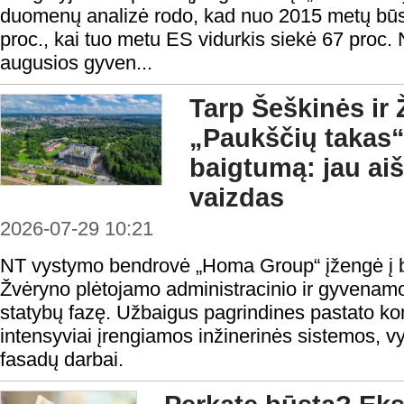
duomenų analizė rodo, kad nuo 2015 metų būs
proc., kai tuo metu ES vidurkis siekė 67 proc. N
augusios gyven...
Tarp Šeškinės ir 
„Paukščių takas“
baigtumą: jau aiš
vaizdas
2026-07-29 10:21
NT vystymo bendrovė „Homa Group“ įžengė į b
Žvėryno plėtojamo administracinio ir gyvenamo
statybų fazę. Užbaigus pagrindines pastato ko
intensyviai įrengiamos inžinerinės sistemos, v
fasadų darbai.