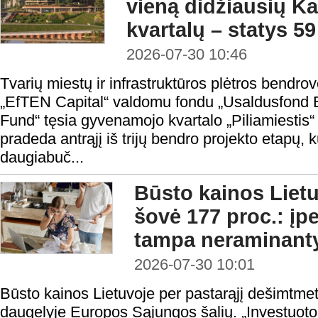
vieną didžiausių 
kvartalų – statys 5
2026-07-30 10:46
Tvarių miestų ir infrastruktūros plėtros bendrov
„EfTEN Capital“ valdomu fondu „Usaldusfond 
Fund“ tęsia gyvenamojo kvartalo „Piliamiestis“
pradeda antrąjį iš trijų bendro projekto etapų,
daugiabuč...
Būsto kainos Liet
šovė 177 proc.: į
tampa neraminant
2026-07-30 10:01
Būsto kainos Lietuvoje per pastarąjį dešimtmet
daugelyje Europos Sąjungos šalių. „Investuotojui