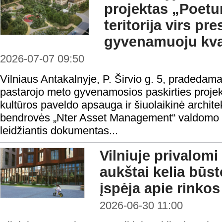
projektas „Poetu
teritorija virs pre
gyvenamuoju kva
2026-07-07 09:50
Vilniaus Antakalnyje, P. Širvio g. 5, pradeda
pastarojo meto gyvenamosios paskirties proje
kultūros paveldo apsauga ir šiuolaikinė archite
bendrovės „Nter Asset Management“ valdomo fo
leidžiantis dokumentas...
Vilniuje privalomi
aukštai kelia būst
įspėja apie rinko
2026-06-30 11:00