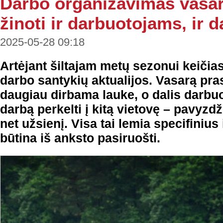
Darbo organizavimas vasar
žinoti ir darbuotojams, ir
2025-05-28 09:18
Artėjant šiltajam metų sezonui keičiasi 
darbo santykių aktualijos. Vasarą pr
daugiau dirbama lauke, o dalis darbuo
darbą perkelti į kitą vietovę – pavyzdž
net užsienį. Visa tai lemia specifiniu
būtina iš anksto pasiruošti.