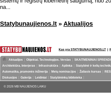
sistemų ir registrų kibernetinį saugumą, nuo 20
na...
Statybunaujienos.lt
»
Aktualijos
Kas yra STATYBUNAUJIENOS.LT
|
Aktualijos
Objektai. Technologijos. Verslas
SKAITMENINIAI SPRENDI
Architektūra. Interjeras
Infrastruktūra
Aplinka
Statybinė ir kelių technik
Automatika, pramonės inžinerija
Metų nominacijos
Žaliasis kursas
RES
Diskusijos
Galerija
Leidiniai
Statybininkų biblioteka
© 2026 MB NAUJIENOS LAIKU