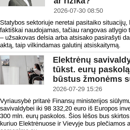
ar rizika?
2026-07-30 08:50
Statybos sektoriuje neretai pasitaiko situacijų, 
faktiškai naudojamas, tačiau rangovas atlygio t
– užsakovas delsia arba atsisako pasirašyti 
aktą, taip vilkindamas galutinį atsiskaitymą.
Elektrėnų savivald
tūkst. eurų paskolą 
būstus žmonėms su
2026-07-29 15:26
Vyriausybė pritarė Finansų ministerijos siūlymu
savivaldybei iki 98 332,20 euro iš Europos inv
300 mln. eurų paskolos. Šios lėšos bus skirtos 
kuriuo Elektrėnuose ir Vievyje bus plečiamos