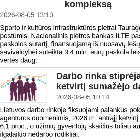
kompleksą
2026-08-05 13:10
Sporto ir kultūros infrastruktūros plėtrai Taura
postūmis. Nacionalinis plėtros bankas ILTE pas
paskolos sutartį, finansuojamą iš nuosavų lėš
savivaldybei suteikta 3,4 mln. eurų paskola lei
vertės daug...
Darbo rinka stiprėj
ketvirtį sumažėjo d
2026-08-05 10:14
Lietuvos darbo rinkoje fiksuojami palankūs po
agentūros duomenimis, 2026 m. antrąjį ketvirtį
6,1 proc., o užimtų gyventojų skaičius toliau a
ilgalaikio nedarbo rodikliai.