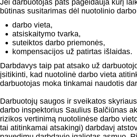
Jei darbuotojas pats pageidauja kurį laiką
būtinas susitarimas dėl nuotolinio darbo.
darbo vieta,
atsiskaitymo tvarka,
suteiktos darbo priemonės,
kompensacijos už patirtas išlaidas.
Darbdavys taip pat atsako už darbuotoj
įsitikinti, kad nuotolinė darbo vieta ati
darbuotojas moka tinkamai naudotis da
Darbuotojų saugos ir sveikatos skyriaus
darbo inspektorius Saulius Balčiūnas a
rizikos vertinimą nuotolinėse darbo viet
tai atitinkamai atsakingi) darbdavį atst
pavedimu darbdavio įgaliotas asmuo. Rizi