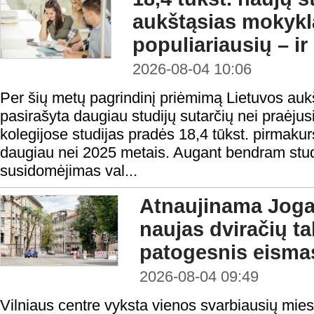
aukštąsias mokykl
populiariausių – ir
2026-08-04 10:06
Per šių metų pagrindinį priėmimą Lietuvos au
pasirašyta daugiau studijų sutarčių nei praėjusi
kolegijose studijas pradės 18,4 tūkst. pirmakur
daugiau nei 2025 metais. Augant bendram studen
susidomėjimas val...
Atnaujinama Jogai
naujas dviračių tak
patogesnis eisma
2026-08-04 09:49
Vilniaus centre vyksta vienos svarbiausių mies