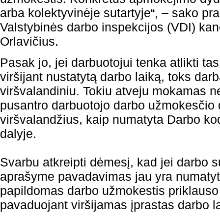
arba kolektyvinėje sutartyje“, – sako p
Valstybinės darbo inspekcijos (VDI) kan
Orlavičius.
Pasak jo, jei darbuotojui tenka atlikti ta
viršijant nustatytą darbo laiką, toks darb
viršvalandiniu. Tokiu atveju mokamas n
pusantro darbuotojo darbo užmokesčio d
viršvalandžius, kaip numatyta Darbo ko
dalyje.
Svarbu atkreipti dėmesį, kad jei darbo s
aprašyme pavadavimas jau yra numatytas
papildomas darbo užmokestis priklauso t
pavaduojant viršijamas įprastas darbo la