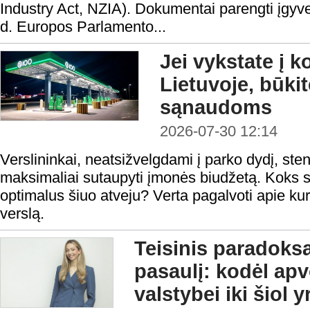
Industry Act, NZIA). Dokumentai parengti įgyv
d. Europos Parlamento...
Jei vykstate į 
Lietuvoje, būki
sąnaudoms
2026-07-30 12:14
Verslininkai, neatsižvelgdami į parko dydį, steng
maksimaliai sutaupyti įmonės biudžetą. Koks s
optimalus šiuo atveju? Verta pagalvoti apie kur
verslą.
Teisinis paradoks
pasaulį: kodėl ap
valstybei iki šiol 