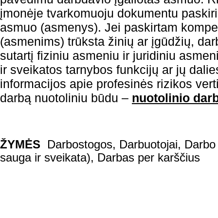
įmonėje tvarkomuoju dokumentu paskir
asmuo (asmenys). Jei paskirtam kompe
(asmenims) trūksta žinių ar įgūdžių, dar
sutartį fiziniu asmeniu ir juridiniu asme
ir sveikatos tarnybos funkcijų ar jų dali
informacijos apie profesinės rizikos ver
darbą nuotoliniu būdu –
nuotolinio dar
ŽYMĖS
Darbostogos
,
Darbuotojai
,
Darbo 
sauga ir sveikata)
,
Darbas per karščius