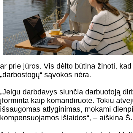
ar prie jūros. Vis dėlto būtina žinoti, ka
„darbostogų“ sąvokos nėra.
„Jeigu darbdavys siunčia darbuotoją dirbti
įforminta kaip komandiruotė. Tokiu atvej
išsaugomas atlyginimas, mokami dienpin
kompensuojamos išlaidos“, – aiškina Š. 