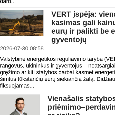
darb...
VERT įspėja: vie
kasimas gali kain
eurų ir palikti be
gyventojų
2026-07-30 08:58
Valstybinė energetikos reguliavimo taryba (VE
rangovus, ūkininkus ir gyventojus – neatsargi
gręžimo ar kiti statybos darbai kasmet energeti
šimtus tūkstančių eurų siekiančią žalą. Didžiau
fiksuojamas...
Vienašalis statybo
priėmimo–perdavi