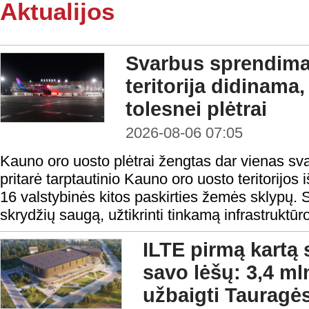
Aktualijos
Svarbus sprendima
teritorija didinama
tolesnei plėtrai
2026-08-06 07:05
Kauno oro uosto plėtrai žengtas dar vienas sv
pritarė tarptautinio Kauno oro uosto teritorijos i
16 valstybinės kitos paskirties žemės sklypų. S
skrydžių saugą, užtikrinti tinkamą infrastruktūro
ILTE pirmą kartą 
savo lėšų: 3,4 ml
užbaigti Tauragės