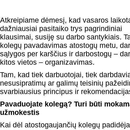
Atkreipiame dėmesį, kad vasaros laikot
dažniausiai pasitaiko trys pagrindiniai
klausimai, susiję su darbo santykiais. Ta
kolegų pavadavimas atostogų metu, da
sąlygos per karščius ir darbostogų – dar
kitos vietos – organizavimas.
Tam, kad tiek darbuotojai, tiek darbdavia
nesusipratimų ar galimų teisinių pažei
svarbiausius principus ir rekomendacija
Pavaduojate kolegą? Turi būti mokam
užmokestis
Kai dėl atostogaujančių kolegų padidėja