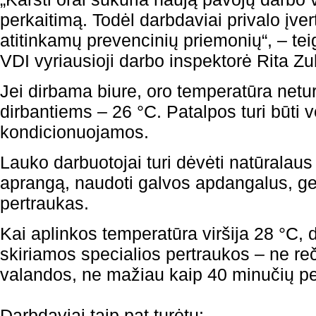
perkaitimą. Todėl darbdaviai privalo įverti
atitinkamų prevencinių priemonių“, – te
VDI vyriausioji darbo inspektorė Rita Zu
Jei dirbama biure, oro temperatūra neturi 
dirbantiems – 26 °C. Patalpos turi būti
kondicionuojamos.
Lauko darbuotojai turi dėvėti natūralaus
aprangą, naudoti galvos apdangalus, ger
pertraukas.
Kai aplinkos temperatūra viršija 28 °C, 
skiriamos specialios pertraukos – ne re
valandos, ne mažiau kaip 40 minučių p
Darbdaviai taip pat turėtų: