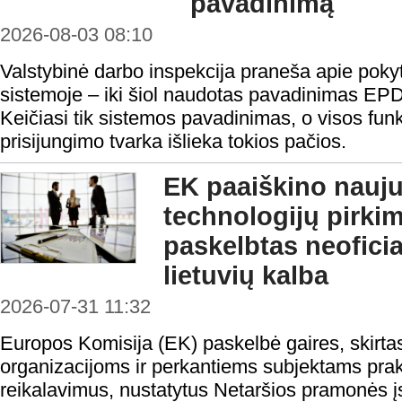
pavadinimą
2026-08-03 08:10
Valstybinė darbo inspekcija praneša apie pokyt
sistemoje – iki šiol naudotas pavadinimas EP
Keičiasi tik sistemos pavadinimas, o visos funk
prisijungimo tvarka išlieka tokios pačios.
EK paaiškino nauju
technologijų pirki
paskelbtas neofici
lietuvių kalba
2026-07-31 11:32
Europos Komisija (EK) paskelbė gaires, skirta
organizacijoms ir perkantiems subjektams prakt
reikalavimus, nustatytus Netaršios pramonės į