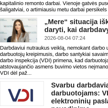
kapitalinio remonto darbai. Vienoje gatvės pusė
šaligatviai, o artimiausiu metu darbai persikels 
„Mere“ situacija iš
daryti, kai darbda
2026-08-04 07:24
Darbdaviui nutraukus veiklą, nemokant darbo 
darbuotojų kreipimusis, darbo santykiai savaim
darbo inspekcija (VDI) primena, kad darbuotoja
atstovaujančio asmens buvimo vietos neįmanoma 
VDI dėl paž...
Svarbu darbdavi
darbuotojams: VD
elektroninių pas