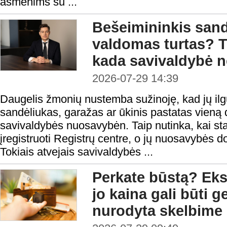
asmenims su ...
Bešeimininkis sandė
valdomas turtas? T
kada savivaldybė ne
2026-07-29 14:39
Daugelis žmonių nustemba sužinoję, kad jų il
sandėliukas, garažas ar ūkinis pastatas vieną d
savivaldybės nuosavybėn. Taip nutinka, kai stati
įregistruoti Registrų centre, o jų nuosavybės d
Tokiais atvejais savivaldybės ...
Perkate būstą? Eksp
jo kaina gali būti 
nurodyta skelbime