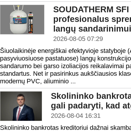
SOUDATHERM SFI 
profesionalus spr
langų sandarinimu
2026-08-05 07:29
Šiuolaikinėje energiškai efektyvioje statyboje 
pasyviuosiuose pastatuose) langų konstrukcijo
sandarumo bei garso izoliacijos reikalavimai 
standartus. Net ir pasirinkus aukščiausios klasė
modernų PVC, aliuminio ...
Skolininko bankrota
gali padaryti, kad a
2026-08-04 16:31
Skolininko bankrotas kreditoriui dažnai skamba 