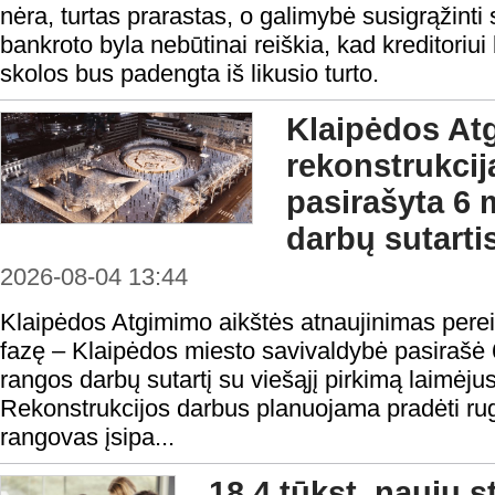
nėra, turtas prarastas, o galimybė susigrąžinti
bankroto byla nebūtinai reiškia, kad kreditoriui 
skolos bus padengta iš likusio turto.
Klaipėdos At
rekonstrukcij
pasirašyta 6 
darbų sutarti
2026-08-04 13:44
Klaipėdos Atgimimo aikštės atnaujinimas perei
fazę – Klaipėdos miesto savivaldybė pasirašė 
rangos darbų sutartį su viešąjį pirkimą laimėju
Rekonstrukcijos darbus planuojama pradėti rugp
rangovas įsipa...
18,4 tūkst. naujų 