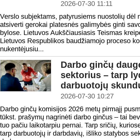
2026-07-30 11:11
Verslo subjektams, patyrusiems nuostolių dėl n
atsiverti gerokai platesnės galimybės ginti sa
bylose. Lietuvos Aukščiausiasis Teismas kreipė
Lietuvos Respublikos baudžiamojo proceso ko
nukentėjusiu...
Darbo ginčų daugė
sektorius – tarp l
darbuotojų skundų
2026-07-30 10:27
Darbo ginčų komisijos 2026 metų pirmąjį pusm
tūkst. prašymų nagrinėti darbo ginčus – tai be
tuo pačiu laikotarpiu pernai. Tarp sričių, kurios
tarp darbuotojų ir darbdavių, išliko statybos se