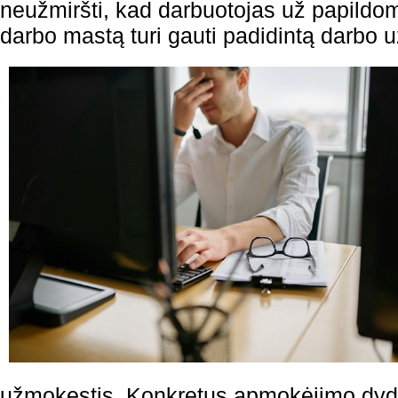
neužmiršti, kad darbuotojas už papildom
darbo mastą turi gauti padidintą darbo 
užmokestis. Konkretus apmokėjimo dydis