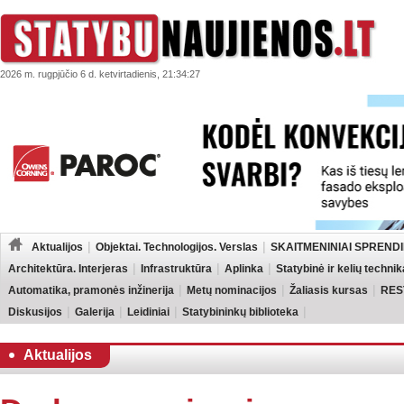
2026 m. rugpjūčio 6 d. ketvirtadienis, 21:34:27
Aktualijos
Objektai. Technologijos. Verslas
SKAITMENINIAI SPRENDI
Architektūra. Interjeras
Infrastruktūra
Aplinka
Statybinė ir kelių technik
Automatika, pramonės inžinerija
Metų nominacijos
Žaliasis kursas
RES
Diskusijos
Galerija
Leidiniai
Statybininkų biblioteka
Aktualijos