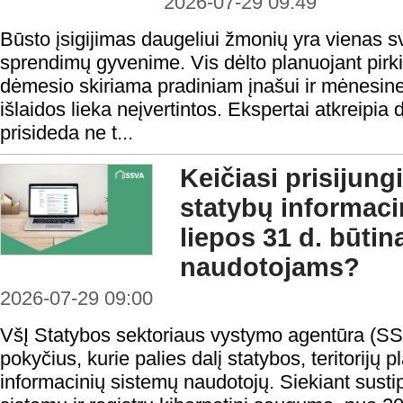
2026-07-29 09:49
Būsto įsigijimas daugeliui žmonių yra vienas s
sprendimų gyvenime. Vis dėlto planuojant pirk
dėmesio skiriama pradiniam įnašui ir mėnesine
išlaidos lieka neįvertintos. Ekspertai atkreipia
prisideda ne t...
Keičiasi prisijung
statybų informaci
liepos 31 d. būtin
naudotojams?
2026-07-29 09:00
VšĮ Statybos sektoriaus vystymo agentūra (SS
pokyčius, kurie palies dalį statybos, teritorijų
informacinių sistemų naudotojų. Siekiant sustip