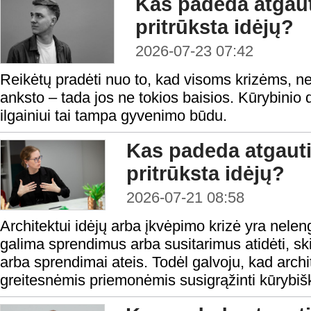
Kas padeda atgaut
pritrūksta idėjų?
2026-07-23 07:42
Reikėtų pradėti nuo to, kad visoms krizėms, ne iš
anksto – tada jos ne tokios baisios. Kūrybinio
ilgainiui tai tampa gyvenimo būdu.
Kas padeda atgauti
pritrūksta idėjų?
2026-07-21 08:58
Architektui idėjų arba įkvėpimo krizė yra nele
galima sprendimus arba susitarimus atidėti, skirt
arba sprendimai ateis. Todėl galvoju, kad arch
greitesnėmis priemonėmis susigrąžinti kūrybiš