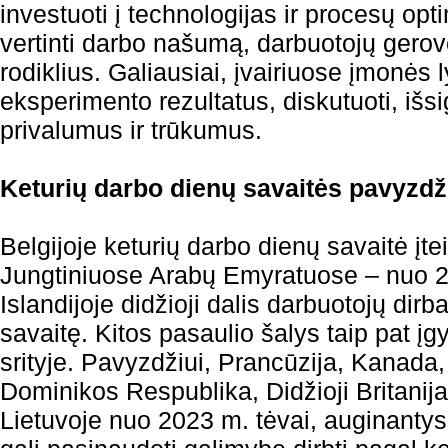
investuoti į technologijas ir procesų opt
vertinti darbo našumą, darbuotojų gerovę,
rodiklius. Galiausiai, įvairiuose įmonės
eksperimento rezultatus, diskutuoti, išsi
privalumus ir trūkumus.
Keturių darbo dienų savaitės pavyzdž
Belgijoje keturių darbo dienų savaitė įt
Jungtiniuose Arabų Emyratuose – nuo 2
Islandijoje didžioji dalis darbuotojų dirb
savaitę. Kitos pasaulio šalys taip pat į
srityje. Pavyzdžiui, Prancūzija, Kanada,
Dominikos Respublika, Didžioji Britanija 
Lietuvoje nuo 2023 m. tėvai, auginantys 