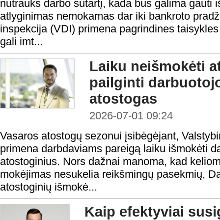
nutrauks darbo sutartį, kada bus galima gauti iš
atlyginimas nemokamas dar iki bankroto pradži
inspekcija (VDI) primena pagrindines taisykles
gali imt...
Laiku neišmokėti at
pailginti darbuoto
atostogas
2026-07-01 09:24
Vasaros atostogų sezonui įsibėgėjant, Valstybi
primena darbdaviams pareigą laiku išmokėti d
atostoginius. Nors dažnai manoma, kad keliom
mokėjimas nesukelia reikšmingų pasekmių, Da
atostoginių išmokė...
Kaip efektyviai susi