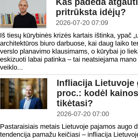
Kas padeda atgauti
pritrūksta idėjų?
2026-07-20 07:09
Iš tiesų kūrybinės krizės kartais ištinka, ypač
architektūros biuro darbuose, kai daug laiko t
verslo planavimo klausimams, o kūrybai jo liek
eskizuoti labai patinka – tai neatsiejama mano
veiklo...
Infliacija Lietuvoje 
proc.: kodėl kainos
tikėtasi?
2026-07-20 07:00
Pastaraisiais metais Lietuvoje pajamos augo da
tendencija pamažu keičiasi – infliacija Lietuvoj