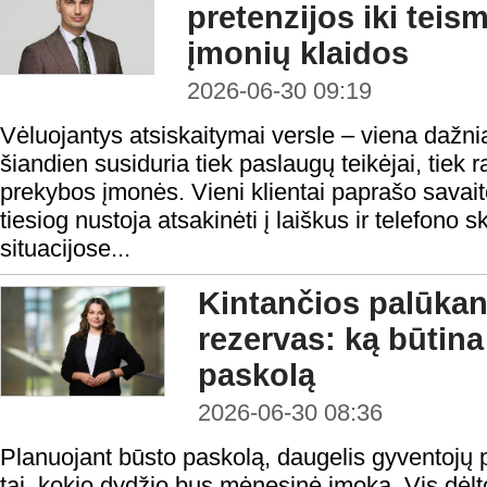
pretenzijos iki teis
įmonių klaidos
2026-06-30 09:19
Vėluojantys atsiskaitymai versle – viena dažni
šiandien susiduria tiek paslaugų teikėjai, tiek 
prekybos įmonės. Vieni klientai paprašo savaitės
tiesiog nustoja atsakinėti į laiškus ir telefono
situacijose...
Kintančios palūkano
rezervas: ką būtina
paskolą
2026-06-30 08:36
Planuojant būsto paskolą, daugelis gyventojų p
tai, kokio dydžio bus mėnesinė įmoka. Vis dėl