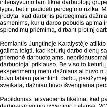
intensyvumo tam tikrai darbuotojų grupei 
lygis, bet ir padidėti perdegimo rizika. M
įrodyta, kad darbinis perdegimas dažnia
asmenims, kurių darbo pobūdis apima i
sprendimų priėmimą, dirbant protinį dar
Remiantis Jungtinėje Karalystėje atlikto 
galima teigti, kad keturių darbo dienų s
priemonė darbuotojams, nepriklausomai n
darbuotojai priklauso. Be viso to keturi
eksperimentų metu dažniausiai buvo nus
buvo labiau patenkinti darbu, pasižymė
sveikata, dažniau buvo išvengiama per
Papildomas laisvadienis tikėtina, kad p
darbo-asmeninio gyvenimo balansą. 20