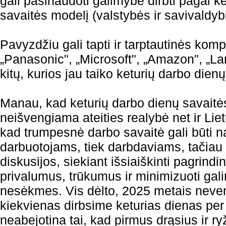
gali pasinaudoti galimybe dirbti pagal k
savaitės modelį (valstybės ir savivaldybi
Pavyzdžiu gali tapti ir tarptautinės komp
„Panasonic", „Microsoft", „Amazon", „La
kitų, kurios jau taiko keturių darbo dien
Manau, kad keturių darbo dienų savaitė
neišvengiama ateities realybė net ir Li
kad trumpesnė darbo savaitė gali būti n
darbuotojams, tiek darbdaviams, tačiau 
diskusijos, siekiant išsiaiškinti pagrindi
privalumus, trūkumus ir minimizuoti galim
nesėkmes. Vis dėlto, 2025 metais nevert
kiekvienas dirbsime keturias dienas per 
neabejotina tai, kad pirmus drąsius ir r