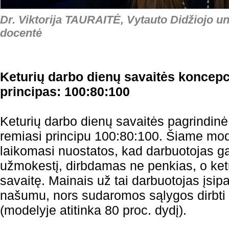
Dr. Viktorija TAURAITĖ, Vytauto Didžiojo un
docentė
Keturių darbo dienų savaitės koncepc
principas: 100:80:100
Keturių darbo dienų savaitės pagrindinė
remiasi principu 100:80:100. Šiame mod
laikomasi nuostatos, kad darbuotojas g
užmokestį, dirbdamas ne penkias, o ket
savaitę. Mainais už tai darbuotojas įsipa
našumu, nors sudaromos sąlygos dirbti 
(modelyje atitinka 80 proc. dydį).