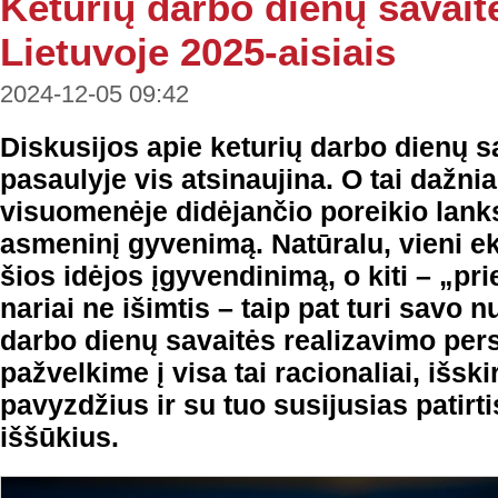
Keturių darbo dienų savai
Lietuvoje 2025-aisiais
2024-12-05 09:42
Diskusijos apie keturių darbo dienų sa
pasaulyje vis atsinaujina. O tai dažnia
visuomenėje didėjančio poreikio lanks
asmeninį gyvenimą. Natūralu, vieni e
šios idėjos įgyvendinimą, o kiti – „prie
nariai ne išimtis – taip pat turi savo
darbo dienų savaitės realizavimo per
pažvelkime į visa tai racionaliai, išskir
pavyzdžius ir su tuo susijusias patirt
iššūkius.