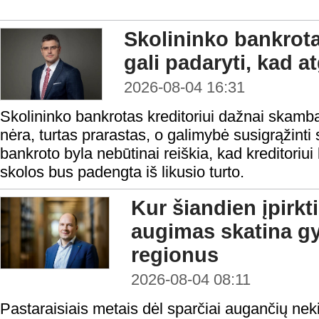
Skolininko bankrota
gali padaryti, kad a
2026-08-04 16:31
Skolininko bankrotas kreditoriui dažnai skamba 
nėra, turtas prarastas, o galimybė susigrąžinti
bankroto byla nebūtinai reiškia, kad kreditoriui 
skolos bus padengta iš likusio turto.
Kur šiandien įpirkt
augimas skatina gy
regionus
2026-08-04 08:11
Pastaraisiais metais dėl sparčiai augančių nek