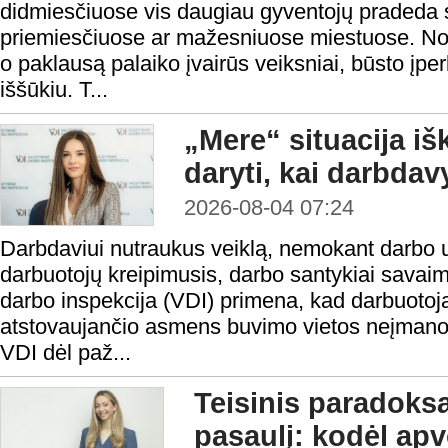
didmiesčiuose vis daugiau gyventojų pradeda s
priemiesčiuose ar mažesniuose miestuose. Nors
o paklausą palaiko įvairūs veiksniai, būsto į
iššūkiu. T...
„Mere“ situacija iš
daryti, kai darbda
2026-08-04 07:24
Darbdaviui nutraukus veiklą, nemokant darbo 
darbuotojų kreipimusis, darbo santykiai savaim
darbo inspekcija (VDI) primena, kad darbuotoja
atstovaujančio asmens buvimo vietos neįmanoma 
VDI dėl paž...
Teisinis paradoks
pasaulį: kodėl ap