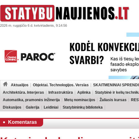
2026 m. rugpjūčio 6 d. ketvirtadienis, 9:14:56
Aktualijos
Objektai. Technologijos. Verslas
SKAITMENINIAI SPRENDI
Architektūra. Interjeras
Infrastruktūra
Aplinka
Statybinė ir kelių technik
Automatika, pramonės inžinerija
Metų nominacijos
Žaliasis kursas
RES
Diskusijos
Galerija
Leidiniai
Statybininkų biblioteka
Komentaras