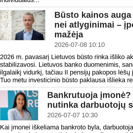
Būsto kainos auga 
nei atlyginimai – 
mažėja
2026-07-08 10:10
2026 m. pavasarį Lietuvos būsto rinka išliko a
stabilizavosi. Lietuvos banko duomenimis, sando
ilgalaikį vidurkį, tačiau II pensijų pakopos lėšų
Tuo metu investicinio būsto paklausa išlieka rek
Bankrutuoja įmonė? 
nutinka darbuotojų s
2026-07-07 10:30
Kai įmonei iškeliama bankroto byla, darbuotoj