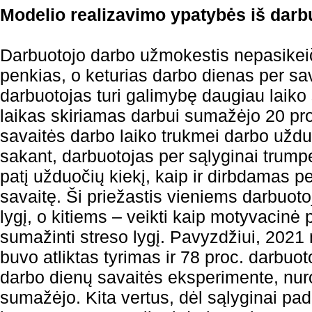
Modelio realizavimo ypatybės iš dar
Darbuotojo darbo užmokestis nepasikeiči
penkias, o keturias darbo dienas per sav
darbuotojas turi galimybę daugiau laiko sk
laikas skiriamas darbui sumažėjo 20 pro
savaitės darbo laiko trukmei darbo užd
sakant, darbuotojas per sąlyginai trumpes
patį užduočių kiekį, kaip ir dirbdamas p
savaitę. Ši priežastis vieniems darbuoto
lygį, o kitiems – veikti kaip motyvacinė p
sumažinti streso lygį. Pavyzdžiui, 2021 
buvo atliktas tyrimas ir 78 proc. darbuot
darbo dienų savaitės eksperimente, nuro
sumažėjo. Kita vertus, dėl sąlyginai pa