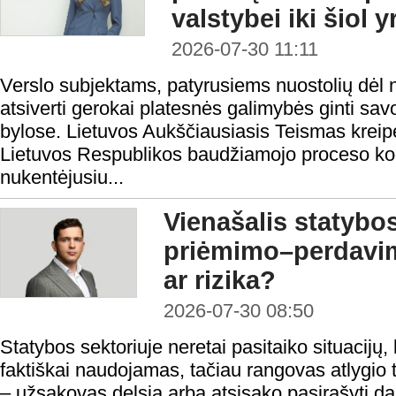
valstybei iki šiol 
2026-07-30 11:11
Verslo subjektams, patyrusiems nuostolių dėl n
atsiverti gerokai platesnės galimybės ginti sa
bylose. Lietuvos Aukščiausiasis Teismas kreipė
Lietuvos Respublikos baudžiamojo proceso ko
nukentėjusiu...
Vienašalis statybo
priėmimo–perdavi
ar rizika?
2026-07-30 08:50
Statybos sektoriuje neretai pasitaiko situacijų, 
faktiškai naudojamas, tačiau rangovas atlygio t
– užsakovas delsia arba atsisako pasirašyti 