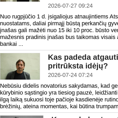
2026-07-27 09:24
Nuo rugpjūčio 1 d. įsigaliojus atnaujintiems At
nuostatams, daliai pirmąjį būstą perkančių gyv
įnašas gali mažėti nuo 15 iki 10 proc. būsto ver
mažesnis pradinis įnašas bus taikomas visais a
bankai ...
Kas padeda atgauti
pritrūksta idėjų?
2026-07-24 07:24
Nebūsiu didelis novatorius sakydamas, kad ge
kūrybinio sąstingio yra tiesiog pauzė, leidžianti
ilgą laiką sukuosi toje pačioje kasdienėje rutino
brėžinių, ateina momentas, kai būtina trumpam 