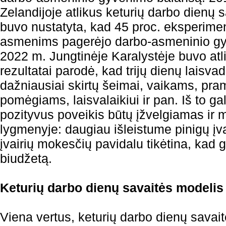
Zelandijoje atlikus keturių darbo dienų
buvo nustatyta, kad 45 proc. eksperim
asmenims pagerėjo darbo-asmeninio gy
2022 m. Jungtinėje Karalystėje buvo atli
rezultatai parodė, kad trijų dienų laisva
dažniausiai skirtų šeimai, vaikams, pr
pomėgiams, laisvalaikiui ir pan. Iš to ga
pozityvus poveikis būtų įžvelgiamas ir
lygmenyje: daugiau išleistume pinigų į
įvairių mokesčių pavidalu tikėtina, kad g
biudžetą.
Keturių darbo dienų savaitės modelis
Viena vertus, keturių darbo dienų savai