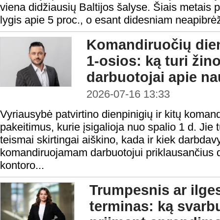
viena didžiausių Baltijos šalyse. Šiais metais 
lygis apie 5 proc., o esant didesniam neapibrėžtum
Komandiruočių dien
1-osios: ką turi žino
darbuotojai apie na
2026-07-16 13:33
Vyriausybė patvirtino dienpinigių ir kitų koma
pakeitimus, kurie įsigalioja nuo spalio 1 d. Jie t
teismai skirtingai aiškino, kada ir kiek darbdav
komandiruojamam darbuotojui priklausančius d
kontoro...
Trumpesnis ar ilge
terminas: ką svarbu