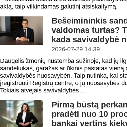
aktą, taip vilkindamas galutinį atsiskaitymą.
Bešeimininkis sandė
valdomas turtas? T
kada savivaldybė ne
2026-07-29 14:39
Daugelis žmonių nustemba sužinoję, kad jų il
sandėliukas, garažas ar ūkinis pastatas vieną d
savivaldybės nuosavybėn. Taip nutinka, kai stati
įregistruoti Registrų centre, o jų nuosavybės d
Tokiais atvejais savivaldybės ...
Pirmą būstą perka
pradėti nuo 10 proc
bankai vertins kiek