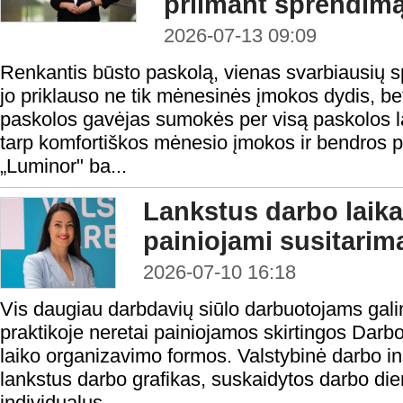
priimant sprendim
2026-07-13 09:09
Renkantis būsto paskolą, vienas svarbiausių 
jo priklauso ne tik mėnesinės įmokos dydis, be
paskolos gavėjas sumokės per visą paskolos la
tarp komfortiškos mėnesio įmokos ir bendros 
„Luminor" ba...
Lankstus darbo laika
painiojami susitarima
2026-07-10 16:18
Vis daugiau darbdavių siūlo darbuotojams galim
praktikoje neretai painiojamos skirtingos Dar
laiko organizavimo formos. Valstybinė darbo i
lankstus darbo grafikas, suskaidytos darbo die
individualus...