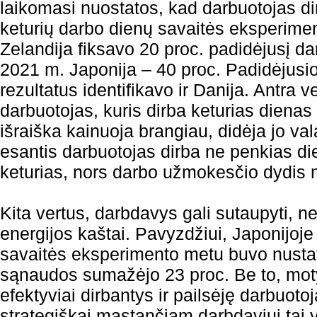
laikomasi nuostatos, kad darbuotojas d
keturių darbo dienų savaitės eksperime
Zelandija fiksavo 20 proc. padidėjusį d
2021 m. Japonija – 40 proc. Padidėjus
rezultatus identifikavo ir Danija. Antra v
darbuotojas, kuris dirba keturias dienas 
išraiška kainuoja brangiau, didėja jo val
esantis darbuotojas dirba ne penkias di
keturias, nors darbo užmokesčio dydis 
Kita vertus, darbdavys gali sutaupyti, n
energijos kaštai. Pavyzdžiui, Japonijoje
savaitės eksperimento metu buvo nustat
sąnaudos sumažėjo 23 proc. Be to, motyv
efektyviai dirbantys ir pailsėję darbuotoj
strategiškai mąstančiam darbdaviui tai 