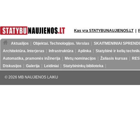
Kas yra STATYBUNAUJIENOS.LT
|
Aktualijos
Objektai. Technologijos. Verslas
SKAITMENINIAI SPRENDI
Architektūra. Interjeras
Infrastruktūra
Aplinka
Statybinė ir kelių technik
Automatika, pramonės inžinerija
Metų nominacijos
Žaliasis kursas
RES
Diskusijos
Galerija
Leidiniai
Statybininkų biblioteka
© 2026 MB NAUJIENOS LAIKU