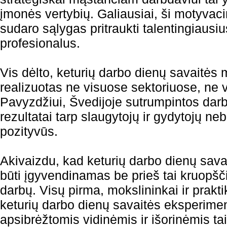
įmonės vertybių. Galiausiai, ši motyva
sudaro sąlygas pritraukti talentingiausiu
profesionalus.
Vis dėlto, keturių darbo dienų savaitės 
realizuotas ne visuose sektoriuose, ne 
Pavyzdžiui, Švedijoje sutrumpintos dar
rezultatai tarp slaugytojų ir gydytojų ne
pozityvūs.
Akivaizdu, kad keturių darbo dienų sava
būti įgyvendinamas be prieš tai kruopšči
darbų. Visų pirma, mokslininkai ir prakti
keturių darbo dienų savaitės eksperimen
apsibrėžtomis vidinėmis ir išorinėmis ta